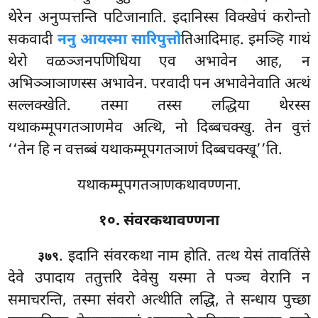
थेरेन अनुप्पत्तन्ति पटिजानाति. इदानिस्स विक्खेपं करोन्तो
सकवादी
ननु आयस्मा सारिपुत्तो
तिआदिमाह. इमञ्हि गाथं
थेरो वळञ्जनपणिधिया एव अभावेन आह, न
अभिञ्ञाञाणस्स अभावेन. परवादी पन अभावेनेवाति अत्थं
सल्लक्खेति. तस्मा तस्स लद्धिया थेरस्स
यथाकम्मूपगतञाणमेव अत्थि, नो दिब्बचक्खु. तेन वुत्तं
‘‘तेन हि न वत्तब्बं यथाकम्मूपगतञाणं दिब्बचक्खू’’ति.
यथाकम्मूपगतञाणकथावण्णना.
१०. संवरकथावण्णना
. इदानि संवरकथा नाम होति. तत्थ येसं तावतिंसे
३७९
देवे उपादाय ततुत्तरि देवेसु यस्मा ते पञ्च वेरानि न
समाचरन्ति, तस्मा संवरो अत्थीति लद्धि, ते सन्धाय पुच्छा