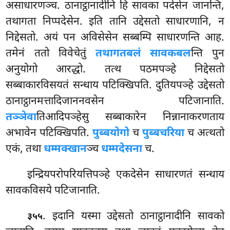
असाधारणञ्च. ठानाट्ठानादीनि हि सावका पदेसेन जानन्ति,
तथागता निप्पदेसेन. इति तानि उद्देसतो साधारणानि, न
निद्देसतो. अयं पन अविसेसेन सब्बम्पि साधारणन्ति आह.
तमेनं ततो विवेचेतुं
तथागतबलं सावकबल
न्ति पुन
अनुयोगो आरद्धो. तत्थ पठमपञ्हे निद्देसतो
सब्बाकारविसयतं सन्धाय पटिक्खिपति. दुतियपञ्हे उद्देसतो
ठानाट्ठानमत्तादिजाननवसेन पटिजानाति.
तञ्ञेवा
तिआदिपञ्हेसु सब्बाकारेन निन्नानाकरणताय
अभावेन पटिक्खिपति.
पुब्बयोगो
च
पुब्बचरिया
च अत्थतो
एकं, तथा
धम्मक्खान
ञ्च
धम्मदेसना
च.
इन्द्रियपरोपरियत्तिपञ्हे एकदेसेन साधारणतं सन्धाय
सावकविसये पटिजानाति.
. इदानि
यस्मा उद्देसतो ठानाट्ठानादीनि सावको
३५५