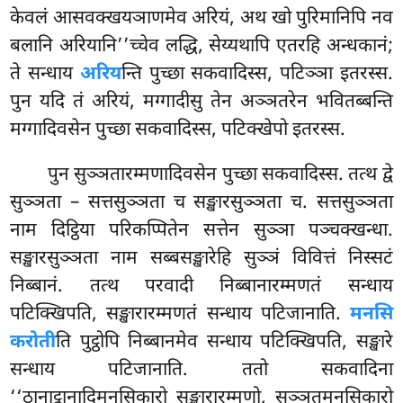
केवलं आसवक्खयञाणमेव अरियं, अथ खो पुरिमानिपि नव
बलानि अरियानि’’च्चेव लद्धि, सेय्यथापि एतरहि अन्धकानं;
ते सन्धाय
अरिय
न्ति पुच्छा सकवादिस्स, पटिञ्ञा इतरस्स.
पुन यदि तं अरियं, मग्गादीसु तेन अञ्ञतरेन
भवितब्बन्ति
मग्गादिवसेन पुच्छा सकवादिस्स, पटिक्खेपो इतरस्स.
पुन सुञ्ञतारम्मणादिवसेन पुच्छा सकवादिस्स. तत्थ द्वे
सुञ्ञता – सत्तसुञ्ञता च सङ्खारसुञ्ञता च. सत्तसुञ्ञता
नाम दिट्ठिया
परिकप्पितेन सत्तेन सुञ्ञा पञ्चक्खन्धा.
सङ्खारसुञ्ञता नाम सब्बसङ्खारेहि सुञ्ञं विवित्तं निस्सटं
निब्बानं. तत्थ परवादी निब्बानारम्मणतं सन्धाय
पटिक्खिपति, सङ्खारारम्मणतं सन्धाय पटिजानाति.
मनसि
करोती
ति पुट्ठोपि निब्बानमेव सन्धाय पटिक्खिपति, सङ्खारे
सन्धाय पटिजानाति. ततो सकवादिना
‘‘ठानाट्ठानादिमनसिकारो सङ्खारारम्मणो, सुञ्ञतमनसिकारो