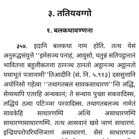
३. ततियवग्गो
१. बलकथावण्णना
. इदानि
बलकथा नाम होति. तत्थ येसं
३५४
अनुरुद्धसंयुत्ते ‘‘इमेसञ्च पनाहं, आवुसो, चतुन्नं सतिपट्ठानानं
भावितत्ता बहुलीकतत्ता ठानञ्च ठानतो अट्ठानञ्च अट्ठानतो
यथाभूतं पजानामी’’तिआदीनि (सं. नि. ५.९१३) दससुत्तानि
अयोनिसो गहेत्वा ‘‘तथागतबलं सावकसाधारण’’न्ति लद्धि,
सेय्यथापि एतरहि अन्धकानं; ते सन्धाय पुच्छा सकवादिस्स,
लद्धियं ठत्वा पटिञ्ञा परवादिस्स. तथागतबलञ्च नामेतं
सावकेहि साधारणम्पि अत्थि असाधारणम्पि
साधारणासाधारणम्पि. तत्थ आसवानं खये ञाणं साधारणं.
इन्द्रियपरोपरियत्तिञाणं
असाधारणं. सेसं साधारणञ्च