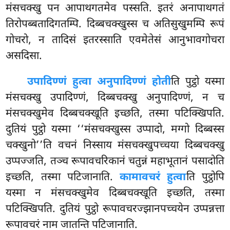
मंसचक्खु पन आपाथगतमेव पस्सति. इतरं अनापाथगतं
तिरोपब्बतादिगतम्पि. दिब्बचक्खुस्स च अतिसुखुमम्पि रूपं
गोचरो, न तादिसं इतरस्साति एवमेतेसं आनुभावगोचरा
असदिसा.
उपादिण्णं हुत्वा अनुपादिण्णं होती
ति पुट्ठो यस्मा
मंसचक्खु उपादिण्णं, दिब्बचक्खु अनुपादिण्णं, न च
मंसचक्खुमेव दिब्बचक्खूति इच्छति, तस्मा पटिक्खिपति.
दुतियं पुट्ठो यस्मा
‘‘मंसचक्खुस्स उप्पादो, मग्गो दिब्बस्स
चक्खुनो’’ति वचनं निस्साय मंसचक्खुपच्चया दिब्बचक्खु
उप्पज्जति, तञ्च रूपावचरिकानं चतुन्नं महाभूतानं पसादोति
इच्छति, तस्मा पटिजानाति.
कामावचरं हुत्वा
ति पुट्ठोपि
यस्मा न मंसचक्खुमेव दिब्बचक्खूति इच्छति, तस्मा
पटिक्खिपति. दुतियं पुट्ठो रूपावचरज्झानपच्चयेन उप्पन्नत्ता
रूपावचरं नाम जातन्ति पटिजानाति.