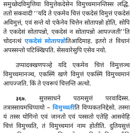
समुच्छेदविमुत्तिया विमुत्तेकदेसेन
विमुच्चमानन्तिस्स लद्धि.
ततो सकवादी ‘‘यदि ते एकमेव
चित्तं एकदेसं विमुत्तं एकदेसं
अविमुत्तं, एवं सन्ते यो एकेनेव चित्तेन सोतापन्नो होति, सोपि
ते एकदेसं सोतापन्नो, एकदेसं न सोतापन्नो आपज्जती’’ति
चोदनत्थं
एकदेसं सोतापन्नो
तिआदिमाह. इतरो तं विधानं
अपस्सन्तो पटिक्खिपति. सेसवारेसुपि एसेव नयो.
उप्पादक्खणपञ्हे यदि एकमेव चित्तं विमुत्तञ्च
विमुच्चमानञ्च, एकस्मिं खणे विमुत्तं एकस्मिं विमुच्चमानं
आपज्जति. किं ते एवरूपं चित्तन्ति अत्थो.
. सुत्तसाधने पठमसुत्तं परवादिस्स.
३६७
तत्रास्सायमधिप्पायो –
विमुच्चती
ति विप्पकतनिद्देसो. तस्मा
यं तस्स योगिनो एवं जानतो एवं पस्सतो एतेहि आसवेहि
चित्तं विमुच्चति, तं विमुच्चमानं नाम होतीति. दुतियसुत्तं