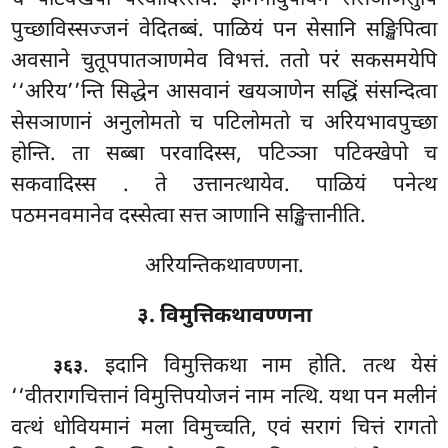
पुच्छाविस्सज्जनं वेदितब्बं. पाळियं पन सेसानि सङ्खिपित्वा
अवसाने चुतूपपातञाणमेव विभत्तं. ततो परं सकसमयेपि
‘‘अरिय’’न्ति सिद्धेन आसवानं खयञाणेन सद्धिं संसन्दित्वा
सेसञाणानं अनुलोमतो च पटिलोमतो च अरियभावपुच्छा
होन्ति. ता सब्बा परवादिस्स, पटिञ्ञा पटिक्खेपो च
सकवादिस्स
. ते उत्तानत्थायेव. पाळियं पनेत्थ
पठमनवमानेव दस्सेत्वा सत्त ञाणानि सङ्खित्तानीति.
अरियन्तिकथावण्णना.
३. विमुत्तिकथावण्णना
. इदानि
विमुत्तिकथा नाम होति. तत्थ येसं
३६३
‘‘वीतरागचित्तानं विमुत्तिपयोजनं नाम नत्थि. यथा पन मलीनं
वत्थं धोवियमानं मला विमुच्चति, एवं सरागं चित्तं रागतो