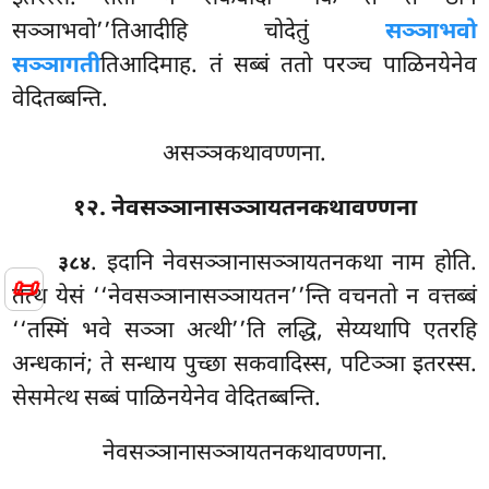
सञ्ञाभवो’’तिआदीहि चोदेतुं
सञ्ञाभवो
सञ्ञागती
तिआदिमाह. तं सब्बं ततो परञ्च पाळिनयेनेव
वेदितब्बन्ति.
असञ्ञकथावण्णना.
१२. नेवसञ्ञानासञ्ञायतनकथावण्णना
. इदानि
नेवसञ्ञानासञ्ञायतनकथा नाम होति.
३८४
📜
तत्थ येसं ‘‘नेवसञ्ञानासञ्ञायतन’’न्ति वचनतो न वत्तब्बं
‘‘तस्मिं भवे सञ्ञा अत्थी’’ति लद्धि, सेय्यथापि एतरहि
अन्धकानं; ते सन्धाय पुच्छा सकवादिस्स, पटिञ्ञा इतरस्स.
सेसमेत्थ सब्बं पाळिनयेनेव वेदितब्बन्ति.
नेवसञ्ञानासञ्ञायतनकथावण्णना.