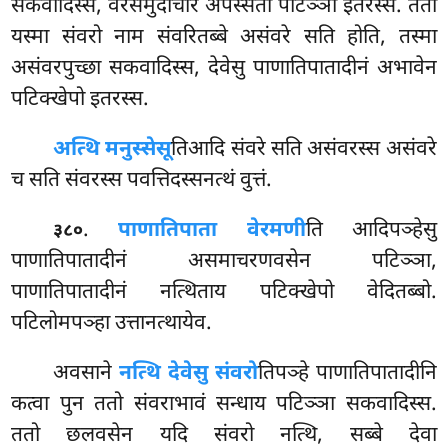
सकवादिस्स, वेरसमुदाचारं अपस्सतो पटिञ्ञा इतरस्स. ततो
यस्मा संवरो नाम संवरितब्बे असंवरे सति होति, तस्मा
असंवरपुच्छा सकवादिस्स, देवेसु पाणातिपातादीनं अभावेन
पटिक्खेपो इतरस्स.
अत्थि मनुस्सेसू
तिआदि संवरे सति असंवरस्स असंवरे
च सति संवरस्स पवत्तिदस्सनत्थं वुत्तं.
.
पाणातिपाता वेरमणी
ति आदिपञ्हेसु
३८०
पाणातिपातादीनं असमाचरणवसेन पटिञ्ञा,
पाणातिपातादीनं नत्थिताय पटिक्खेपो वेदितब्बो.
पटिलोमपञ्हा उत्तानत्थायेव.
अवसाने
नत्थि देवेसु संवरो
तिपञ्हे
पाणातिपातादीनि
कत्वा पुन ततो संवराभावं सन्धाय पटिञ्ञा सकवादिस्स.
ततो छलवसेन
यदि संवरो नत्थि, सब्बे देवा