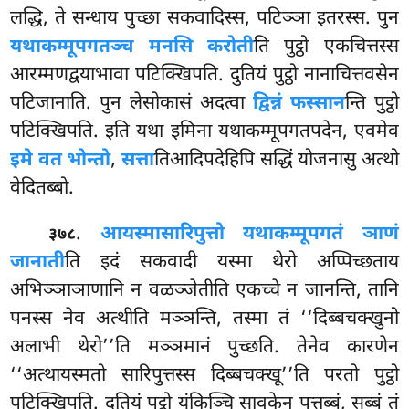
लद्धि, ते सन्धाय पुच्छा सकवादिस्स, पटिञ्ञा इतरस्स. पुन
यथाकम्मूपगतञ्च मनसि करोती
ति पुट्ठो एकचित्तस्स
आरम्मणद्वयाभावा पटिक्खिपति. दुतियं पुट्ठो नानाचित्तवसेन
पटिजानाति. पुन लेसोकासं अदत्वा
द्विन्नं फस्सान
न्ति पुट्ठो
पटिक्खिपति. इति यथा इमिना यथाकम्मूपगतपदेन, एवमेव
इमे वत भोन्तो
,
सत्ता
तिआदिपदेहिपि सद्धिं योजनासु अत्थो
वेदितब्बो.
.
आयस्मा
सारिपुत्तो यथाकम्मूपगतं ञाणं
३७८
जानाती
ति इदं सकवादी यस्मा थेरो अप्पिच्छताय
अभिञ्ञाञाणानि न वळञ्जेतीति एकच्चे न जानन्ति, तानि
पनस्स नेव अत्थीति मञ्ञन्ति, तस्मा तं ‘‘दिब्बचक्खुनो
अलाभी थेरो’’ति मञ्ञमानं पुच्छति. तेनेव कारणेन
‘‘अत्थायस्मतो सारिपुत्तस्स दिब्बचक्खू’’ति परतो पुट्ठो
पटिक्खिपति. दुतियं पुट्ठो यंकिञ्चि सावकेन पत्तब्बं, सब्बं तं