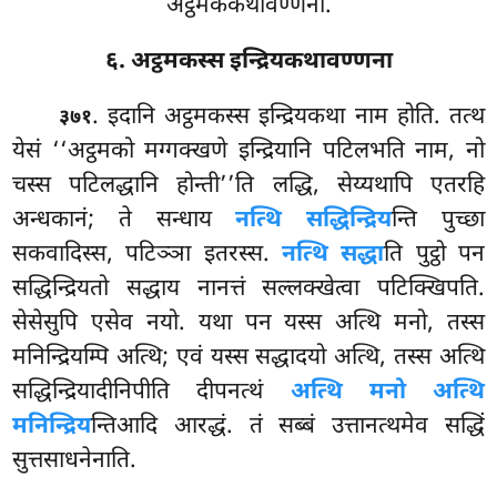
अट्ठमककथावण्णना.
६. अट्ठमकस्स इन्द्रियकथावण्णना
. इदानि
अट्ठमकस्स इन्द्रियकथा नाम होति. तत्थ
३७१
येसं ‘‘अट्ठमको मग्गक्खणे इन्द्रियानि पटिलभति नाम, नो
चस्स पटिलद्धानि होन्ती’’ति लद्धि, सेय्यथापि एतरहि
अन्धकानं; ते सन्धाय
नत्थि सद्धिन्द्रिय
न्ति पुच्छा
सकवादिस्स, पटिञ्ञा इतरस्स.
नत्थि सद्धा
ति पुट्ठो पन
सद्धिन्द्रियतो सद्धाय नानत्तं सल्लक्खेत्वा पटिक्खिपति.
सेसेसुपि एसेव नयो. यथा पन यस्स अत्थि मनो, तस्स
मनिन्द्रियम्पि अत्थि; एवं यस्स
सद्धादयो अत्थि, तस्स अत्थि
सद्धिन्द्रियादीनिपीति दीपनत्थं
अत्थि मनो अत्थि
मनिन्द्रिय
न्तिआदि आरद्धं. तं सब्बं उत्तानत्थमेव सद्धिं
सुत्तसाधनेनाति.