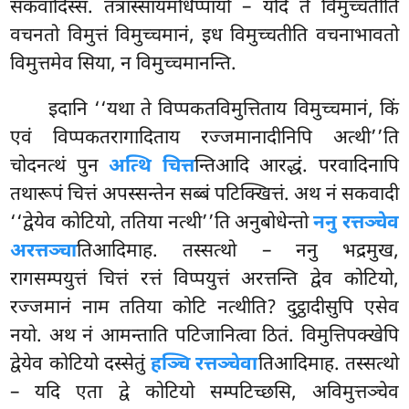
सकवादिस्स. तत्रास्सायमधिप्पायो – यदि ते विमुच्चतीति
वचनतो विमुत्तं विमुच्चमानं, इध विमुच्चतीति वचनाभावतो
विमुत्तमेव सिया, न विमुच्चमानन्ति.
इदानि ‘‘यथा ते विप्पकतविमुत्तिताय विमुच्चमानं, किं
एवं विप्पकतरागादिताय रज्जमानादीनिपि अत्थी’’ति
चोदनत्थं पुन
अत्थि चित्त
न्तिआदि आरद्धं. परवादिनापि
तथारूपं चित्तं अपस्सन्तेन सब्बं पटिक्खित्तं. अथ नं सकवादी
‘‘द्वेयेव कोटियो, ततिया नत्थी’’ति अनुबोधेन्तो
ननु रत्तञ्चेव
अरत्तञ्चा
तिआदिमाह. तस्सत्थो – ननु भद्रमुख,
रागसम्पयुत्तं चित्तं रत्तं विप्पयुत्तं अरत्तन्ति द्वेव कोटियो,
रज्जमानं नाम ततिया कोटि नत्थीति? दुट्ठादीसुपि एसेव
नयो. अथ नं आमन्ताति पटिजानित्वा ठितं. विमुत्तिपक्खेपि
द्वेयेव
कोटियो दस्सेतुं
हञ्चि रत्तञ्चेवा
तिआदिमाह. तस्सत्थो
– यदि एता द्वे कोटियो सम्पटिच्छसि, अविमुत्तञ्चेव