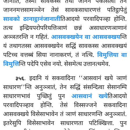
जानाति, तस्मा सावकस्स तथा जाननं पकासेत्वा तेन
जाननमत्तसामञ्ञेन तेसं सावकसाधारणत्तं पतिट्ठापेतुं
सावको ठानाट्ठानं
जानाती
तिआदयो परवादिपञ्हा होन्ति.
तत्थ इन्द्रियपरोपरियत्तिञाणं छन्नं असाधारणञाणानं
अञ्ञतरन्ति न गहितं.
आसवक्खयेन वा आसवक्खय
न्ति
यं तथागतस्स आसवक्खयेन सद्धिं सावकस्स आसवक्खयं
पटिच्च वत्तब्बं सिया नानाकरणं, तं नत्थि.
विमुत्तिया वा
विमुत्ति
न्ति पदेपि एसेव नयो. सेसमेत्थ उत्तानत्थमेव.
. इदानि यं सकवादिना ‘‘आसवानं खये ञाणं
३५६
साधारण’’न्ति अनुञ्ञातं, तेन सद्धिं संसन्दित्वा सेसानम्पि
साधारणभावं पुच्छितुं पुन
आसवानं खये
तिआदयो
परवादिपञ्हाव होन्ति. तेसं विस्सज्जने सकवादिना
आसवक्खये विसेसाभावेन तं ञाणं साधारणन्ति अनुञ्ञातं.
इतरेसुपि विसेसाभावेन साधारणता पटिक्खित्ता. पुन