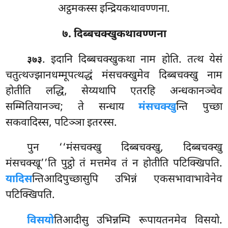
अट्ठमकस्स इन्द्रियकथावण्णना.
७. दिब्बचक्खुकथावण्णना
. इदानि दिब्बचक्खुकथा नाम होति. तत्थ येसं
३७३
चतुत्थज्झानधम्मूपत्थद्धं मंसचक्खुमेव दिब्बचक्खु नाम
होतीति लद्धि, सेय्यथापि एतरहि अन्धकानञ्चेव
सम्मितियानञ्च; ते सन्धाय
मंसचक्खु
न्ति पुच्छा
सकवादिस्स, पटिञ्ञा इतरस्स.
पुन ‘‘मंसचक्खु दिब्बचक्खु, दिब्बचक्खु
मंसचक्खू’’ति पुट्ठो तं मत्तमेव तं न होतीति पटिक्खिपति.
यादिस
न्तिआदिपुच्छासुपि उभिन्नं एकसभावाभावेनेव
पटिक्खिपति.
विसयो
तिआदीसु उभिन्नम्पि रूपायतनमेव विसयो.