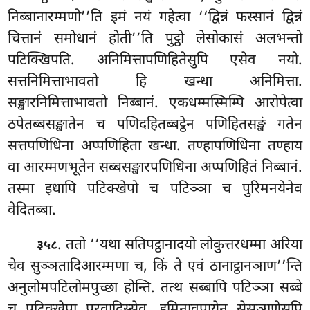
निब्बानारम्मणो’’ति इमं नयं गहेत्वा ‘‘द्विन्नं फस्सानं द्विन्नं
चित्तानं समोधानं होती’’ति पुट्ठो लेसोकासं अलभन्तो
पटिक्खिपति. अनिमित्तापणिहितेसुपि एसेव नयो.
सत्तनिमित्ताभावतो हि खन्धा अनिमित्ता.
सङ्खारनिमित्ताभावतो निब्बानं. एकधम्मस्मिम्पि आरोपेत्वा
ठपेतब्बसङ्खातेन च पणिदहितब्बट्ठेन पणिहितसङ्खं गतेन
सत्तपणिधिना अप्पणिहिता खन्धा. तण्हापणिधिना तण्हाय
वा आरम्मणभूतेन सब्बसङ्खारपणिधिना अप्पणिहितं निब्बानं.
तस्मा इधापि पटिक्खेपो च पटिञ्ञा च पुरिमनयेनेव
वेदितब्बा.
. ततो ‘‘यथा सतिपट्ठानादयो लोकुत्तरधम्मा अरिया
३५८
चेव सुञ्ञतादिआरम्मणा च, किं ते एवं ठानाट्ठानञाण’’न्ति
अनुलोमपटिलोमपुच्छा होन्ति. तत्थ सब्बापि पटिञ्ञा सब्बे
च पटिक्खेपा परवादिस्सेव. इमिनावुपायेन सेसञाणेसुपि