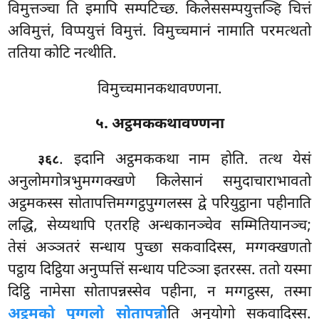
विमुत्तञ्चा ति इमापि सम्पटिच्छ. किलेससम्पयुत्तञ्हि चित्तं
अविमुत्तं, विप्पयुत्तं विमुत्तं. विमुच्चमानं नामाति परमत्थतो
ततिया कोटि नत्थीति.
विमुच्चमानकथावण्णना.
५. अट्ठमककथावण्णना
. इदानि
अट्ठमककथा नाम होति. तत्थ येसं
३६८
अनुलोमगोत्रभुमग्गक्खणे किलेसानं समुदाचाराभावतो
अट्ठमकस्स सोतापत्तिमग्गट्ठपुग्गलस्स द्वे परियुट्ठाना पहीनाति
लद्धि, सेय्यथापि एतरहि अन्धकानञ्चेव सम्मितियानञ्च;
तेसं अञ्ञतरं सन्धाय पुच्छा सकवादिस्स, मग्गक्खणतो
पट्ठाय दिट्ठिया अनुप्पत्तिं सन्धाय पटिञ्ञा इतरस्स. ततो यस्मा
दिट्ठि नामेसा सोतापन्नस्सेव पहीना, न मग्गट्ठस्स, तस्मा
अट्ठमको पुग्गलो सोतापन्नो
ति अनुयोगो सकवादिस्स.