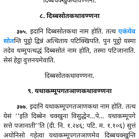
दिब्बचक्खुकथावण्णना.
८. दिब्बसोतकथावण्णना
. इदानि दिब्बसोतकथा नाम होति. तत्थ
एकंयेव
३७५
सोत
न्ति पुट्ठो द्विन्नं अत्थिताय पटिक्खिपति. पुन पुट्ठो यस्मा
तदेव धम्मुपत्थद्धं दिब्बसोतं नाम होति, तस्मा पटिजानाति.
सेसं हेट्ठा वुत्तनयमेवाति.
दिब्बसोतकथावण्णना.
९. यथाकम्मूपगतञाणकथावण्णना
. इदानि
यथाकम्मूपगतञाणकथा नाम होति. तत्थ
३७७
येसं ‘‘इति दिब्बेन चक्खुना विसुद्धेन…पे… यथाकम्मूपगे
सत्ते पजानाती’’ति (दी. नि. १.२४६; पटि. म. १.१०६) सुत्तं
अयोनिसो गहेत्वा यथाकम्मूपगतञाणमेव दिब्बचक्खुन्ति