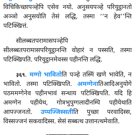
विचिकिच्छापञ्हेपि एसेव नयो. अनुसयपञ्हे परियुट्ठानतो
अञ्ञो अनुसयोति तेसं लद्धि, तस्मा ‘‘न हेव’’न्ति
पटिक्खित्तं.
सीलब्बतपरामासपञ्हेपि
सीलब्बतपरामासपरियुट्ठानन्ति वोहारं न पस्सति, तस्मा
पटिक्खिपति. परियुट्ठानमेवस्स पहीनन्ति लद्धि.
.
मग्गो भावितो
ति पञ्हे तस्मिं खणे भावेति, न
३६९
भावितो. तस्मा पटिक्खिपति.
अमग्गेना
तिआदिअनुयोगे
पठममग्गेनेव पहीनभावं सन्धाय पटिक्खिपति. यदि हि
अमग्गेन पहीयेथ, गोत्रभुपुग्गलादीनम्पि पहीयेथाति
आपज्जनतो.
उप्पज्जिस्सती
ति पुच्छा परवादिस्स,
विस्सज्जनं सकवादिस्स. सेसं सब्बत्थ उत्तानत्थमेवाति.