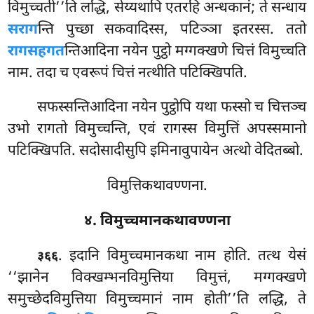
विमुच्चती’’ति लद्धि, सेय्यथापि एतरहि अन्धकानं; ते सन्धाय
सराग
न्ति पुच्छा सकवादिस्स, पटिञ्ञा इतरस्स. ततो
रागसहगत
न्तिआदिना नयेन पुट्ठो मग्गक्खणे चित्तं विमुच्चति
नाम. तदा च एवरूपं चित्तं नत्थीति पटिक्खिपति.
सफस्सन्तिआदिना नयेन पुट्ठोपि यथा फस्सो च चित्तञ्च
उभो रागतो विमुच्चन्ति, एवं रागस्स विमुत्तिं अपस्समानो
पटिक्खिपति. सदोसादीसुपि इमिनावुपायेन अत्थो वेदितब्बो.
विमुत्तिकथावण्णना.
४. विमुच्चमानकथावण्णना
. इदानि विमुच्चमानकथा नाम होति. तत्थ येसं
३६६
‘‘झानेन विक्खम्भनविमुत्तिया विमुत्तं, मग्गक्खणे
समुच्छेदविमुत्तिया विमुच्चमानं नाम होती’’ति लद्धि, ते