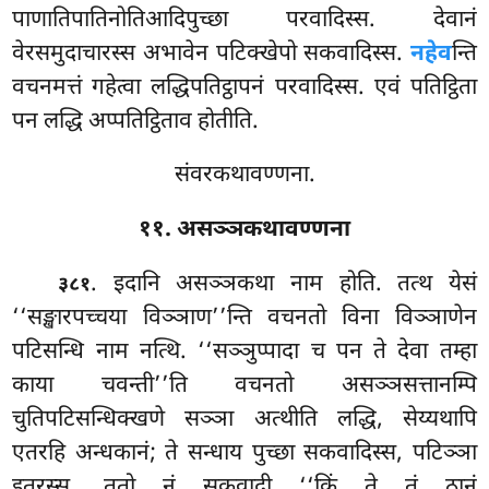
पाणातिपातिनोतिआदिपुच्छा परवादिस्स. देवानं
वेरसमुदाचारस्स अभावेन पटिक्खेपो सकवादिस्स.
नहेव
न्ति
वचनमत्तं गहेत्वा लद्धिपतिट्ठापनं परवादिस्स. एवं पतिट्ठिता
पन लद्धि अप्पतिट्ठिताव होतीति.
संवरकथावण्णना.
११. असञ्ञकथावण्णना
. इदानि असञ्ञकथा नाम होति. तत्थ येसं
३८१
‘‘सङ्खारपच्चया विञ्ञाण’’न्ति वचनतो विना विञ्ञाणेन
पटिसन्धि नाम नत्थि. ‘‘सञ्ञुप्पादा च पन ते देवा तम्हा
काया चवन्ती’’ति वचनतो असञ्ञसत्तानम्पि
चुतिपटिसन्धिक्खणे सञ्ञा अत्थीति लद्धि, सेय्यथापि
एतरहि अन्धकानं; ते सन्धाय पुच्छा सकवादिस्स, पटिञ्ञा
इतरस्स. ततो नं सकवादी ‘‘किं ते तं ठानं