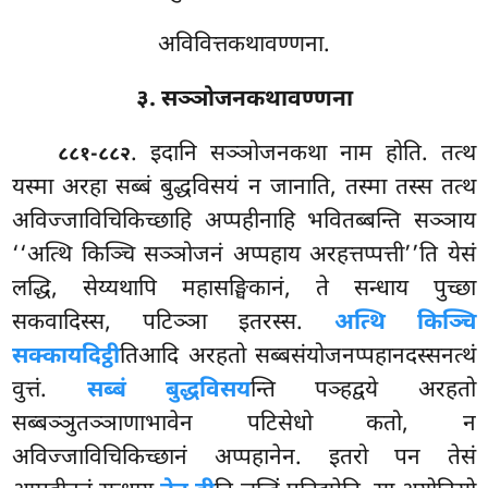
अविवित्तकथावण्णना.
३. सञ्ञोजनकथावण्णना
. इदानि
सञ्ञोजनकथा नाम होति. तत्थ
८८१-८८२
यस्मा अरहा सब्बं बुद्धविसयं न जानाति, तस्मा तस्स तत्थ
अविज्जाविचिकिच्छाहि अप्पहीनाहि भवितब्बन्ति सञ्ञाय
‘‘अत्थि किञ्चि सञ्ञोजनं अप्पहाय अरहत्तप्पत्ती’’ति येसं
लद्धि, सेय्यथापि महासङ्घिकानं, ते सन्धाय पुच्छा
सकवादिस्स, पटिञ्ञा इतरस्स.
अत्थि किञ्चि
सक्कायदिट्ठी
तिआदि अरहतो सब्बसंयोजनप्पहानदस्सनत्थं
वुत्तं.
सब्बं बुद्धविसय
न्ति पञ्हद्वये अरहतो
सब्बञ्ञुतञ्ञाणाभावेन पटिसेधो कतो, न
अविज्जाविचिकिच्छानं अप्पहानेन. इतरो पन तेसं