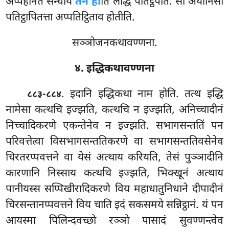
अप्पहीनतं सन्धाय
तेन ही
ति लद्धिं पतिट्ठपेति. सा अयोनिसो
पतिट्ठापितत्ता अप्पतिट्ठिताव होतीति.
सञ्ञोजनकथावण्णना.
४. इद्धिकथावण्णना
. इदानि इद्धिकथा नाम होति. तत्थ इद्धि
८८३-८८४
नामेसा कत्थचि इज्झति, कत्थचि न इज्झति, अनिच्चादीनं
निच्चादिकरणे एकन्तेनेव न इज्झति. सभागसन्ततिं पन
परिवत्तेत्वा विसभागसन्ततिकरणे वा सभागसन्ततिवसेनेव
चिरतरप्पवत्तने वा येसं अत्थाय करियति, तेसं पुञ्ञादीनि
कारणानि निस्साय कत्थचि इज्झति, भिक्खूनं अत्थाय
पानीयस्स सप्पिखीरादिकरणे विय महाधातुनिधाने दीपादीनं
चिरसन्तानप्पवत्तने विय चाति इदं सकसमये सन्निट्ठानं. यं
पन
आयस्मा पिलिन्दवच्छो रञ्ञो पासादं सुवण्णन्त्वेव