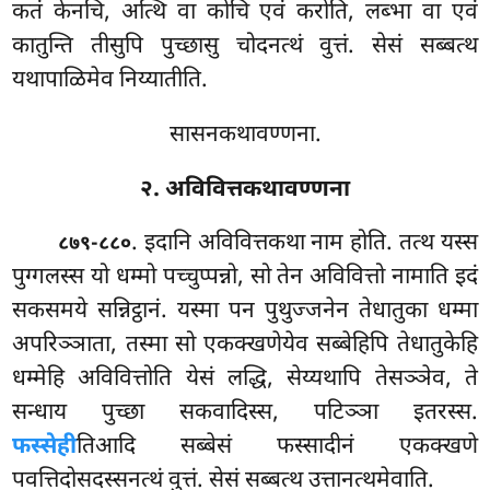
कतं केनचि, अत्थि वा कोचि एवं करोति, लब्भा वा एवं
कातुन्ति तीसुपि पुच्छासु चोदनत्थं वुत्तं. सेसं सब्बत्थ
यथापाळिमेव निय्यातीति.
सासनकथावण्णना.
२. अविवित्तकथावण्णना
. इदानि
अविवित्तकथा नाम होति. तत्थ यस्स
८७९-८८०
पुग्गलस्स यो धम्मो पच्चुप्पन्नो, सो तेन अविवित्तो नामाति इदं
सकसमये सन्निट्ठानं. यस्मा पन पुथुज्जनेन तेधातुका धम्मा
अपरिञ्ञाता, तस्मा सो एकक्खणेयेव सब्बेहिपि तेधातुकेहि
धम्मेहि अविवित्तोति येसं लद्धि, सेय्यथापि तेसञ्ञेव, ते
सन्धाय पुच्छा सकवादिस्स, पटिञ्ञा इतरस्स.
फस्सेही
तिआदि सब्बेसं फस्सादीनं एकक्खणे
पवत्तिदोसदस्सनत्थं वुत्तं. सेसं सब्बत्थ उत्तानत्थमेवाति.