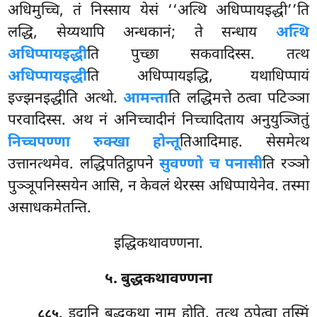
अधिमुच्चि, तं निस्साय येसं ‘‘अत्थि अधिप्पायइद्धी’’ति
लद्धि, सेय्यथापि अन्धकानं; ते सन्धाय
अत्थि
अधिप्पायइद्धी
ति पुच्छा सकवादिस्स. तत्थ
अधिप्पायइद्धी
ति अधिप्पायइद्धि, यथाधिप्पायं
इज्झनइद्धीति अत्थो.
आमन्ता
ति लद्धिमत्ते ठत्वा पटिञ्ञा
परवादिस्स. अथ नं अनिच्चादीनं निच्चादिताय अनुयुञ्जितुं
निच्चपण्णा रुक्खा होन्तू
तिआदिमाह. सेसमेत्थ
उत्तानत्थमेव. लद्धिपतिट्ठापने
सुवण्णो च पनासी
ति रञ्ञो
पुञ्ञूपनिस्सयेन आसि, न केवलं थेरस्स अधिप्पायेनेव. तस्मा
असाधकमेतन्ति.
इद्धिकथावण्णना.
५. बुद्धकथावण्णना
. इदानि
बुद्धकथा नाम होति. तत्थ ठपेत्वा तस्मिं
८८५