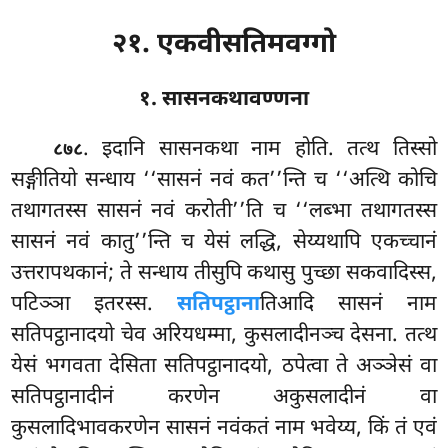
२१. एकवीसतिमवग्गो
१. सासनकथावण्णना
. इदानि
सासनकथा नाम होति. तत्थ तिस्सो
८७८
सङ्गीतियो सन्धाय ‘‘सासनं नवं कत’’न्ति च ‘‘अत्थि कोचि
तथागतस्स सासनं नवं करोती’’ति च ‘‘लब्भा तथागतस्स
सासनं नवं कातु’’न्ति च येसं लद्धि, सेय्यथापि एकच्चानं
उत्तरापथकानं; ते सन्धाय तीसुपि कथासु पुच्छा सकवादिस्स,
पटिञ्ञा इतरस्स.
सतिपट्ठाना
तिआदि सासनं नाम
सतिपट्ठानादयो चेव अरियधम्मा, कुसलादीनञ्च देसना. तत्थ
येसं भगवता देसिता सतिपट्ठानादयो, ठपेत्वा ते अञ्ञेसं वा
सतिपट्ठानादीनं करणेन अकुसलादीनं वा
कुसलादिभावकरणेन सासनं नवंकतं नाम भवेय्य, किं तं एवं