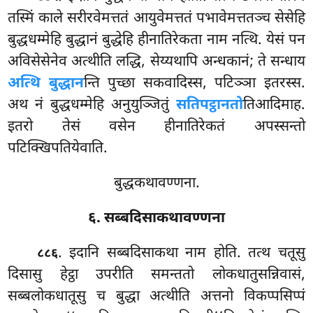
तस्मिं काले सरीरवेमत्ततं आयुवेमत्ततं पभावेमत्ततञ्च सेसेहि
बुद्धधम्मेहि बुद्धानं बुद्धेहि हीनातिरेकता नाम नत्थि. येसं पन
अविसेसेनेव अत्थीति लद्धि, सेय्यथापि अन्धकानं; ते सन्धाय
अत्थि बुद्धान
न्ति पुच्छा सकवादिस्स, पटिञ्ञा इतरस्स.
अथ नं बुद्धधम्मेहि अनुयुञ्जितुं
सतिपट्ठानतो
तिआदिमाह.
इतरो तेसं वसेन हीनातिरेकतं अपस्सन्तो
पटिक्खिपतियेवाति.
बुद्धकथावण्णना.
६. सब्बदिसाकथावण्णना
. इदानि सब्बदिसाकथा नाम होति. तत्थ चतूसु
८८६
दिसासु हेट्ठा
उपरीति समन्ततो लोकधातुसन्निवासं,
सब्बलोकधातूसु च
बुद्धा अत्थीति अत्तनो विकप्पसिप्पं