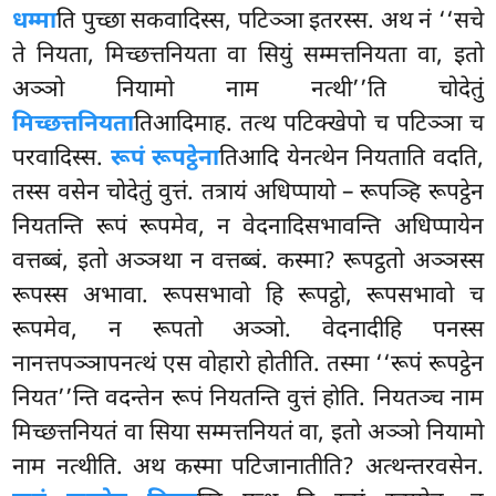
धम्मा
ति पुच्छा सकवादिस्स, पटिञ्ञा इतरस्स. अथ नं ‘‘सचे
ते नियता, मिच्छत्तनियता वा सियुं सम्मत्तनियता वा, इतो
अञ्ञो नियामो नाम नत्थी’’ति चोदेतुं
मिच्छत्तनियता
तिआदिमाह. तत्थ पटिक्खेपो च पटिञ्ञा च
परवादिस्स.
रूपं रूपट्ठेना
तिआदि येनत्थेन नियताति वदति,
तस्स वसेन चोदेतुं वुत्तं. तत्रायं अधिप्पायो – रूपञ्हि रूपट्ठेन
नियतन्ति रूपं रूपमेव, न वेदनादिसभावन्ति अधिप्पायेन
वत्तब्बं, इतो अञ्ञथा न वत्तब्बं. कस्मा? रूपट्ठतो अञ्ञस्स
रूपस्स अभावा. रूपसभावो हि रूपट्ठो, रूपसभावो च
रूपमेव, न रूपतो अञ्ञो. वेदनादीहि पनस्स
नानत्तपञ्ञापनत्थं एस वोहारो होतीति. तस्मा ‘‘रूपं रूपट्ठेन
नियत’’न्ति वदन्तेन रूपं नियतन्ति वुत्तं होति. नियतञ्च नाम
मिच्छत्तनियतं
वा सिया सम्मत्तनियतं वा, इतो अञ्ञो नियामो
नाम नत्थीति. अथ कस्मा पटिजानातीति? अत्थन्तरवसेन.