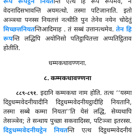
रूपं रूपट्ठेन नियत
न्ति एत्थ हि रूपं रूपमेव, न
वेदनादिसभावन्ति अयमत्थो. तस्मा पटिजानाति. इतो
अञ्ञथा पनस्स नियतत्तं नत्थीति पुन तेनेव नयेन चोदेतुं
मिच्छत्तनियत
न्तिआदिमाह
. तं सब्बं उत्तानत्थमेव.
तेन हि
रूप
न्ति लद्धिपि अयोनिसो पतिट्ठापितत्ता अप्पतिट्ठिताव
होतीति.
धम्मकथावण्णना.
८. कम्मकथावण्णना
. इदानि कम्मकथा नाम होति. तत्थ ‘‘यस्मा
८८९-८९१
दिट्ठधम्मवेदनीयादीनि दिट्ठधम्मवेदनीयट्ठादीहि नियतानि,
तस्मा सब्बे कम्मा नियता’’ति येसं लद्धि, सेय्यथापि
तेसञ्ञेव; ते सन्धाय पुच्छा सकवादिस्स, पटिञ्ञा इतरस्स.
दिट्ठधम्मवेदनीयट्ठेन नियत
न्ति एत्थ दिट्ठधम्मवेदनीयं