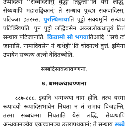
उप्पादेत्वा ‘‘सब्बदिसासु बुद्धा तिट्ठन्ती’’ति येसं लद्धि,
सेय्यथापि महासङ्घिकानं; ते सन्धाय पुच्छा सकवादिस्स,
पटिञ्ञा इतरस्स.
पुरत्थिमाया
ति पुट्ठो सक्यमुनिं सन्धाय
पटिक्खिपति. पुन पुट्ठो लद्धिवसेन अञ्ञलोकधातुयं ठितं
सन्धाय पटिजानाति.
किन्नामो सो भगवा
तिआदि ‘‘सचे त्वं
जानासि, नामादिवसेन नं कथेही’’ति चोदनत्थं वुत्तं. इमिना
उपायेन सब्बत्थ अत्थो वेदितब्बोति.
सब्बदिसाकथावण्णना.
७. धम्मकथावण्णना
. इदानि धम्मकथा नाम होति. तत्थ यस्मा
८८७-८८८
रूपादयो रूपादिसभावेन नियता
न तं सभावं विजहन्ति,
तस्मा सब्बधम्मा नियताति येसं लद्धि, सेय्यथापि
अन्धकानञ्चेव एकच्चानञ्च उत्तरापथकानं; ते सन्धाय
सब्बे