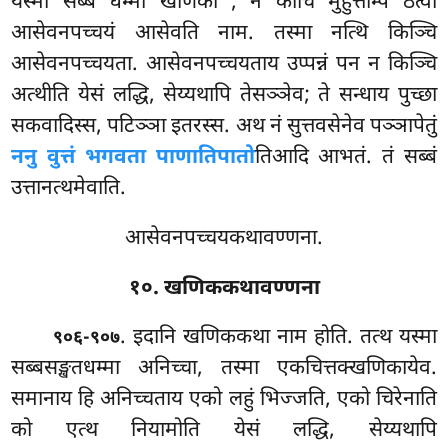
यस्मा सब्बे
धम्मा खणिका
, न कोचि मुहुत्तम्पि ठत्वा
आसेवनपच्चयं आसेवति नाम. तस्मा नत्थि किञ्चि
आसेवनपच्चयता. आसेवनपच्चयताय उप्पन्नं पन न किञ्चि
अत्थीति येसं लद्धि, सेय्यथापि तेसञ्ञेव; ते सन्धाय पुच्छा
सकवादिस्स, पटिञ्ञा इतरस्स. अथ नं सुत्तवसेनेव पञ्ञापेतुं
ननु वुत्तं भगवता पाणातिपातो
तिआदि आभतं. तं सब्बं
उत्तानत्थमेवाति.
आसेवनपच्चयकथावण्णना.
१०. खणिककथावण्णना
. इदानि खणिककथा नाम होति. तत्थ यस्मा
९०६-९०७
सब्बसङ्खतधम्मा अनिच्चा, तस्मा एकचित्तक्खणिकायेव.
समानाय हि अनिच्चताय एको लहुं भिज्जति, एको चिरेनाति
को एत्थ नियामोति येसं लद्धि, सेय्यथापि