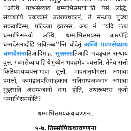
‘‘अत्थि गब्भसेय्याय धम्माभिसमयो’’ति
येसं लद्धि,
सेय्यथापि एकच्चानं उत्तरापथकानं, ते सन्धाय पुच्छा
सकवादिस्स, पटिञ्ञा इतरस्स. अथ नं ‘‘यदि तत्थ
धम्माभिसमयो अत्थि, धम्माभिसमयस्स कारणेहि
धम्मदेसनादीहि भवितब्ब’’न्ति चोदेतुं
अत्थि गब्भसेय्याय
धम्मदेसना
तिआदिमाह.
सुत्तस्सा
तिआदि भवङ्गवारं सन्धाय
वुत्तं. गब्भसेय्याय हि येभुय्येन भवङ्गमेव पवत्तति. तेनेव सत्तो
किरियमयप्पवत्ताभावा सुत्तो, भावनानुयोगस्स अभावा
पमत्तो, कम्मट्ठानपरिग्गाहकानं सतिसम्पजञ्ञानं अभावा
मुट्ठस्सति असम्पजानो नाम होति, तथारूपस्स कुतो
धम्माभिसमयोति?
धम्माभिसमयकथावण्णना.
५-७. तिस्सोपिकथावण्णना