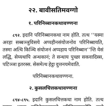
२२. बावीसतिमवग्गो
१. परिनिब्बानकथावण्णना
. इदानि
परिनिब्बानकथा नाम होति. तत्थ ‘‘यस्मा
८९२
अरहा सब्बञ्ञुविसये अप्पहीनसंयोजनोव परिनिब्बायति,
तस्मा अत्थि किञ्चि संयोजनं अप्पहाय परिनिब्बान’’न्ति येसं
लद्धि, सेय्यथापि अन्धकानं; ते सन्धाय पुच्छा सकवादिस्स,
पटिञ्ञा इतरस्स. सेसमेत्थ हेट्ठा वुत्तनयमेवाति.
परिनिब्बानकथावण्णना.
२. कुसलचित्तकथावण्णना
. इदानि
कुसलचित्तकथा नाम होति. तत्थ
८९४-८९५