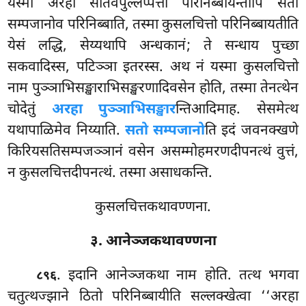
यस्मा अरहा सतिवेपुल्लप्पत्तो परिनिब्बायन्तोपि सतो
सम्पजानोव परिनिब्बाति, तस्मा कुसलचित्तो परिनिब्बायतीति
येसं लद्धि, सेय्यथापि अन्धकानं; ते सन्धाय पुच्छा
सकवादिस्स, पटिञ्ञा इतरस्स. अथ नं यस्मा कुसलचित्तो
नाम पुञ्ञाभिसङ्खाराभिसङ्खरणादिवसेन होति, तस्मा तेनत्थेन
चोदेतुं
अरहा पुञ्ञाभिसङ्खार
न्तिआदिमाह. सेसमेत्थ
यथापाळिमेव निय्याति.
सतो सम्पजानो
ति इदं जवनक्खणे
किरियसतिसम्पजञ्ञानं वसेन असम्मोहमरणदीपनत्थं वुत्तं,
न कुसलचित्तदीपनत्थं. तस्मा असाधकन्ति.
कुसलचित्तकथावण्णना.
३. आनेञ्जकथावण्णना
. इदानि
आनेञ्जकथा नाम होति. तत्थ भगवा
८९६
चतुत्थज्झाने ठितो परिनिब्बायीति सल्लक्खेत्वा ‘‘अरहा