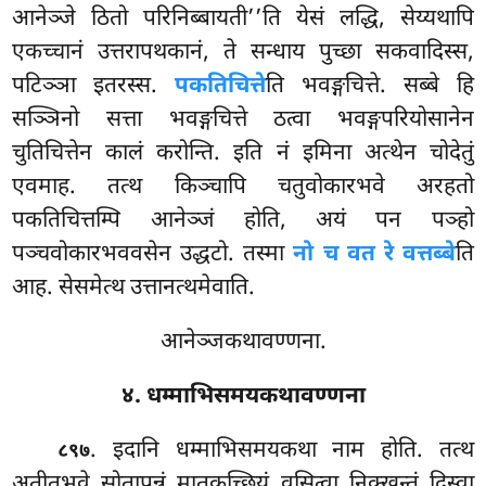
आनेञ्जे ठितो परिनिब्बायती’’ति येसं लद्धि, सेय्यथापि
एकच्चानं उत्तरापथकानं, ते सन्धाय पुच्छा सकवादिस्स,
पटिञ्ञा इतरस्स.
पकतिचित्ते
ति भवङ्गचित्ते. सब्बे हि
सञ्ञिनो सत्ता भवङ्गचित्ते ठत्वा भवङ्गपरियोसानेन
चुतिचित्तेन कालं करोन्ति. इति नं इमिना अत्थेन चोदेतुं
एवमाह. तत्थ किञ्चापि चतुवोकारभवे अरहतो
पकतिचित्तम्पि आनेञ्जं होति, अयं पन पञ्हो
पञ्चवोकारभववसेन उद्धटो. तस्मा
नो च वत रे वत्तब्बे
ति
आह. सेसमेत्थ उत्तानत्थमेवाति.
आनेञ्जकथावण्णना.
४. धम्माभिसमयकथावण्णना
. इदानि धम्माभिसमयकथा नाम होति. तत्थ
८९७
अतीतभवे सोतापन्नं मातुकुच्छियं वसित्वा निक्खन्तं दिस्वा