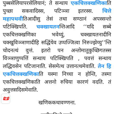
पुब्बसेलियापरसेलियानं; ते सन्धाय
एकचित्तक्खणिका
ति
पुच्छा सकवादिस्स, पटिञ्ञा इतरस्स.
चित्ते
महापथवी
तिआदीसु तेसं तथा सण्ठानं अपस्सन्तो
पटिक्खिपति.
चक्खायतन
न्तिआदि ‘‘यदि सब्बे
एकचित्तक्खणिका भवेय्युं, चक्खायतनादीनि
चक्खुविञ्ञाणादीहि सद्धिंयेव उप्पज्जित्वा निरुज्झेय्यु’’न्ति
चोदनत्थं वुत्तं. इतरो पन अन्तोमातुकुच्छिगतस्स
विञ्ञाणुप्पत्तिं सन्धाय पटिक्खिपति
, पवत्तं सन्धाय
लद्धिवसेन पटिजानाति. सेसमेत्थ उत्तानत्थमेवाति.
तेन हि
एकचित्तक्खणिका
ति यस्मा निच्चा न होन्ति, तस्मा
एकचित्तक्खणिकाति अत्तनो रुचिया कारणं वदति. तं
अवुत्तसदिसमेवाति.
📜
खणिककथावण्णना.