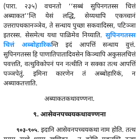
(पारा. २३५) वचनतो ‘‘सब्बं सुपिनगतस्स चित्तं
अब्याकत’’न्ति येसं लद्धि, सेय्यथापि एकच्चानं
उत्तरापथकानञ्ञेव, ते सन्धाय पुच्छा सकवादिस्स, पटिञ्ञा
इतरस्स. सेसमेत्थ यथा पाळिमेव निय्याति.
सुपिनगतस्स
चित्तं अब्बोहारिक
न्ति इदं
आपत्तिं सन्धाय वुत्तं.
सुपिनगतस्स हि पाणातिपातादिवसेन किञ्चापि अकुसलचित्तं
पवत्तति, वत्थुविकोपनं पन नत्थीति न सक्का तत्थ आपत्तिं
पञ्ञपेतुं. इमिना कारणेन तं अब्बोहारिकं, न
अब्याकतत्ताति.
अब्याकतकथावण्णना.
९. आसेवनपच्चयकथावण्णना
. इदानि आसेवनपच्चयकथा नाम होति. तत्थ
९०३-९०५