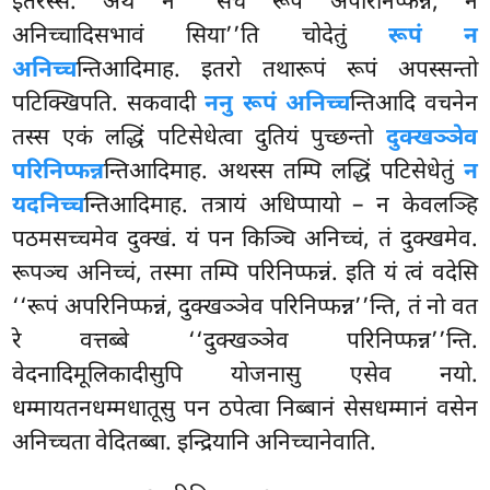
इतरस्स. अथ नं ‘‘सचे रूपं अपरिनिप्फन्नं, न
अनिच्चादिसभावं सिया’’ति चोदेतुं
रूपं न
अनिच्च
न्तिआदिमाह. इतरो तथारूपं रूपं अपस्सन्तो
पटिक्खिपति. सकवादी
ननु रूपं अनिच्च
न्तिआदि वचनेन
तस्स एकं लद्धिं पटिसेधेत्वा दुतियं पुच्छन्तो
दुक्खञ्ञेव
परिनिप्फन्न
न्तिआदिमाह. अथस्स तम्पि लद्धिं पटिसेधेतुं
न
यदनिच्च
न्तिआदिमाह. तत्रायं अधिप्पायो – न केवलञ्हि
पठमसच्चमेव दुक्खं. यं पन किञ्चि अनिच्चं, तं दुक्खमेव.
रूपञ्च अनिच्चं, तस्मा तम्पि परिनिप्फन्नं. इति यं त्वं वदेसि
‘‘रूपं अपरिनिप्फन्नं, दुक्खञ्ञेव परिनिप्फन्न’’न्ति, तं नो वत
रे वत्तब्बे ‘‘दुक्खञ्ञेव परिनिप्फन्न’’न्ति.
वेदनादिमूलिकादीसुपि योजनासु एसेव नयो.
धम्मायतनधम्मधातूसु पन ठपेत्वा निब्बानं सेसधम्मानं वसेन
अनिच्चता वेदितब्बा. इन्द्रियानि अनिच्चानेवाति.