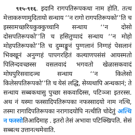
. इदानि रागपतिरूपकथा नाम होति. तत्थ
९१५-९१६
मेत्ताकरुणामुदितायो सन्धाय ‘‘न रागो रागपतिरूपको’’ति च
इस्सामच्छरियकुक्कुच्चानि सन्धाय ‘‘न दोसो
दोसपतिरूपको’’ति च हसितुप्पादं सन्धाय ‘‘न मोहो
मोहपतिरूपको’’ति च दुम्मङ्कूनं पुग्गलानं निग्गहं पेसलानं
भिक्खूनं अनुग्गहं पापगरहितं कल्याणपसंसं आयस्मतो
पिलिन्दवच्छस्स वसलवादं भगवतो खेळासकवादं
मोघपुरिसवादञ्च सन्धाय ‘‘न किलेसो
किलेसपतिरूपको’’ति च येसं लद्धि, सेय्यथापि अन्धकानं; ते
सन्धाय सब्बकथासु पुच्छा सकवादिस्स, पटिञ्ञा इतरस्स.
अथ नं यस्मा फस्सादिपतिरूपका नफस्सादयो नाम नत्थि,
तस्मा रागादिपतिरूपका नरागादयोपि नत्थीति
चोदेतुं
अत्थि
न फस्सो
तिआदिमाह
. इतरो तेसं अभावा पटिक्खिपति. सेसं
सब्बत्थ उत्तानत्थमेवाति.