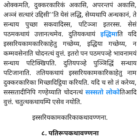
ओक्कमति, दुक्करकारिकं अकासि, अपरन्तपं अकासि,
अञ्ञं सत्थारं उद्दिसी’’ति येसं लद्धि, सेय्यथापि अन्धकानं, ते
सन्धाय पुच्छा सकवादिस्स, पटिञ्ञा इतरस्स. सेसं
पठमकथायं उत्तानत्थमेव. दुतियकथायं
इद्धिमा
ति यदि
इस्सरियकामकारिकाहेतु गच्छेय्य, इद्धिया गच्छेय्य, न
कम्मवसेनाति चोदनत्थं वुत्तं. इतरो पन पठमपञ्हे भावनामयं
सन्धाय पटिक्खिपति. दुतियपञ्हे पुञ्ञिद्धिं सन्धाय
पटिजानाति. ततियकथायं इस्सरियकामकारिकाहेतु नाम
दुक्करकारिका मिच्छादिट्ठिया करियति. यदि च सो तं करेय्य,
सस्सतादीनिपि गण्हेय्याति चोदनत्थं
सस्सतो लोको
तिआदि
वुत्तं. चतुत्थकथायम्पि एसेव नयोति.
इस्सरियकामकारिकाकथावण्णना.
८. पतिरूपकथावण्णना