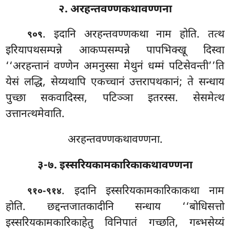
२. अरहन्तवण्णकथावण्णना
. इदानि अरहन्तवण्णकथा नाम होति. तत्थ
९०९
इरियापथसम्पन्ने आकप्पसम्पन्ने पापभिक्खू दिस्वा
‘‘अरहन्तानं वण्णेन अमनुस्सा मेथुनं धम्मं पटिसेवन्ती’’ति
येसं लद्धि, सेय्यथापि एकच्चानं उत्तरापथकानं; ते सन्धाय
पुच्छा सकवादिस्स, पटिञ्ञा इतरस्स. सेसमेत्थ
उत्तानत्थमेवाति.
अरहन्तवण्णकथावण्णना.
३-७. इस्सरियकामकारिकाकथावण्णना
. इदानि
इस्सरियकामकारिकाकथा नाम
९१०-९१४
होति. छद्दन्तजातकादीनि सन्धाय
‘‘बोधिसत्तो
इस्सरियकामकारिकाहेतु विनिपातं
गच्छति, गब्भसेय्यं