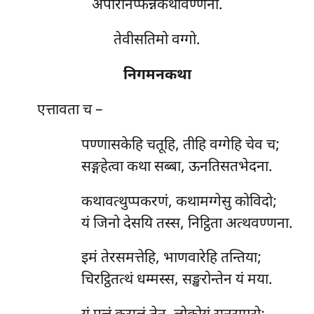
अपरिनिप्फन्नकथावण्णना.
तेवीसतिमो वग्गो.
निगमनकथा
एत्तावता
च –
पण्णासकेहि चतूहि, तीहि वग्गेहि चेव च;
सङ्गहेत्वा कथा सब्बा, ऊनतिसतभेदना.
कथावत्थुप्पकरणं, कथामग्गेसु कोविदो;
यं जिनो देसयि तस्स, निट्ठिता अत्थवण्णना.
इमं तेरसमत्तेहि, भाणवारेहि तन्तिया;
चिरट्ठितत्थं धम्मस्स, सङ्खरोन्तेन यं मया.