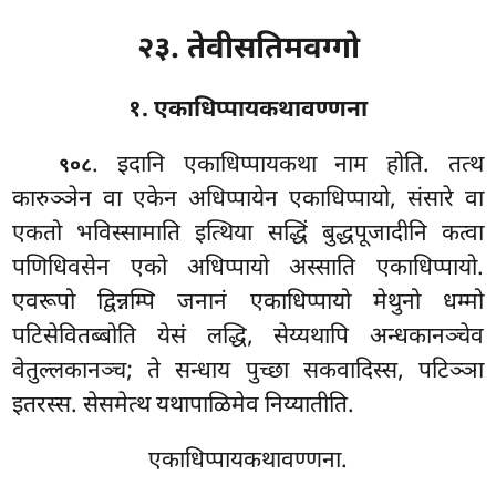
२३. तेवीसतिमवग्गो
१. एकाधिप्पायकथावण्णना
. इदानि
एकाधिप्पायकथा नाम होति. तत्थ
९०८
कारुञ्ञेन वा एकेन अधिप्पायेन एकाधिप्पायो, संसारे वा
एकतो भविस्सामाति इत्थिया सद्धिं बुद्धपूजादीनि कत्वा
पणिधिवसेन एको अधिप्पायो अस्साति एकाधिप्पायो.
एवरूपो द्विन्नम्पि जनानं एकाधिप्पायो मेथुनो धम्मो
पटिसेवितब्बोति येसं लद्धि, सेय्यथापि अन्धकानञ्चेव
वेतुल्लकानञ्च; ते सन्धाय पुच्छा सकवादिस्स, पटिञ्ञा
इतरस्स. सेसमेत्थ यथापाळिमेव निय्यातीति.
एकाधिप्पायकथावण्णना.