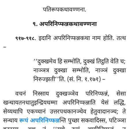
पतिरूपकथावण्णना.
९. अपरिनिप्फन्नकथावण्णना
. इदानि
अपरिनिप्फन्नकथा नाम होति. तत्थ
९१७-९१८
–
‘‘दुक्खमेव हि सम्भोति, दुक्खं तिट्ठति वेति च;
नाञ्ञत्र दुक्खा सम्भोति, नाञ्ञं दुक्खा
निरुज्झती’’ति. (सं. नि. १.१७१) –
वचनं निस्साय दुक्खञ्ञेव परिनिप्फन्नं, सेसा
खन्धायतनधातुइन्द्रियधम्मा अपरिनिप्फन्नाति येसं लद्धि,
सेय्यथापि एकच्चानं उत्तरपथकानञ्चेव हेतुवादानञ्च; ते
सन्धाय
रूपं अपरिनिप्फन्न
न्ति पुच्छा सकवादिस्स, पटिञ्ञा