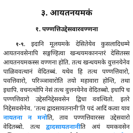
३. आयतनयमकं
१. पण्णत्तिउद्देसवारवण्णना
. इदानि मूलयमके देसितेयेव कुसलादिधम्मे
१-९
आयतनवसेनापि सङ्गण्हित्वा खन्धयमकानन्तरं देसितस्स
आयतनयमकस्स वण्णना होति. तत्थ खन्धयमके वुत्तनयेनेव
पाळिववत्थानं वेदितब्बं. यथेव हि तत्थ पण्णत्तिवारो,
पवत्तिवारो, परिञ्ञावारोति तयो महावारा होन्ति, तथा
इधापि. वचनत्थोपि नेसं तत्थ वुत्तनयेनेव वेदितब्बो. इधापि च
पण्णत्तिवारो उद्देसनिद्देसवसेन द्विधा ववत्थितो. इतरे
निद्देसवसेनेव. ‘तत्थ द्वादसायतनानी’ति पदं आदिं कत्वा याव
नायतना न मनो
ति, ताव पण्णत्तिवारस्स उद्देसवारो
वेदितब्बो. तत्थ
द्वादसायतनानी
ति अयं यमकवसेन