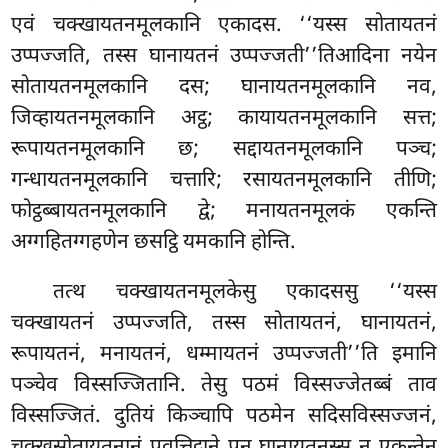
एवं चक्खायतनमूलकानि एकादस. ‘‘यस्स सोतायतनं
उप्पज्जति, तस्स घानायतनं उप्पज्जती’’तिआदिना नयेन
सोतायतनमूलकानि दस; घानायतनमूलकानि नव,
जिव्हायतनमूलकानि अट्ठ; कायायतनमूलकानि सत्त;
रूपायतनमूलकानि छ; सद्दायतनमूलकानि पञ्च;
गन्धायतनमूलकानि चत्तारि; रसायतनमूलकानि तीणि;
फोट्ठब्बायतनमूलकानि द्वे; मनायतनमूलकं एकन्ति
अग्गहितग्गहणेन छसट्ठि यमकानि होन्ति.
तत्थ चक्खायतनमूलकेसु एकादससु ‘‘यस्स
चक्खायतनं उप्पज्जति, तस्स सोतायतनं, घानायतनं,
रूपायतनं, मनायतनं, धम्मायतनं उप्पज्जती’’ति इमानि
पञ्चेव विस्सज्जितानि. तेसु पठमं विस्सज्जेतब्बं ताव
विस्सज्जितं. दुतियं किञ्चापि
पठमेन सदिसविस्सज्जनं,
चक्खुसोतायतनानं पवत्तिट्ठाने पन घानायतनस्स न एकन्तेन