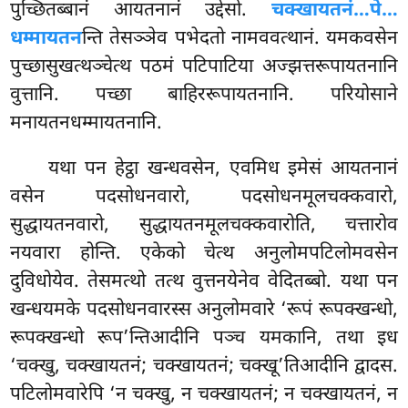
पुच्छितब्बानं
आयतनानं उद्देसो.
चक्खायतनं…पे…
धम्मायतन
न्ति तेसञ्ञेव पभेदतो नामववत्थानं. यमकवसेन
पुच्छासुखत्थञ्चेत्थ पठमं पटिपाटिया अज्झत्तरूपायतनानि
वुत्तानि. पच्छा बाहिररूपायतनानि. परियोसाने
मनायतनधम्मायतनानि.
यथा
पन हेट्ठा खन्धवसेन, एवमिध इमेसं आयतनानं
वसेन पदसोधनवारो, पदसोधनमूलचक्कवारो,
सुद्धायतनवारो, सुद्धायतनमूलचक्कवारोति, चत्तारोव
नयवारा होन्ति. एकेको चेत्थ अनुलोमपटिलोमवसेन
दुविधोयेव. तेसमत्थो तत्थ वुत्तनयेनेव वेदितब्बो. यथा पन
खन्धयमके पदसोधनवारस्स अनुलोमवारे ‘रूपं रूपक्खन्धो,
रूपक्खन्धो रूप’न्तिआदीनि पञ्च यमकानि, तथा इध
‘चक्खु, चक्खायतनं; चक्खायतनं; चक्खू’तिआदीनि द्वादस.
पटिलोमवारेपि ‘न चक्खु, न चक्खायतनं; न चक्खायतनं, न