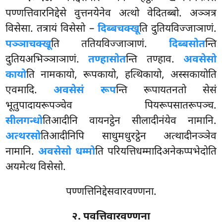
पण्णत्तिवारनिद्देसे वुत्तनयेनेव अत्थो वेदितब्बो. अञ्ञत्र
विसेसा. तत्रायं विसेसो –
दिब्बचक्खू
ति दुतियविज्जाञाणं.
पञ्ञाचक्खू
ति ततियविज्जाञाणं.
दिब्बसोत
न्ति
दुतियअभिञ्ञाञाणं.
तण्हासोत
न्ति तण्हाव.
अवसेसो
कायो
ति नामकायो, रूपकायो, हत्थिकायो, अस्सकायोति
एवमादि.
अवसेसं रूप
न्ति रूपायतनतो सेसं
भूतुपादायरूपञ्चेव
पियरूपसातरूपञ्च.
सीलगन्धो
तिआदीनि वायनट्ठेन सीलादीनंयेव नामानि.
अत्थरसो
तिआदीनिपि साधुमधुरट्ठेन अत्थादीनञ्ञेव
नामानि.
अवसेसो धम्मो
ति परियत्तिधम्मादिअनेकप्पभेदोति
अयमेत्थ विसेसो.
पण्णत्तिनिद्देसवारवण्णना.
२. पवत्तिवारवण्णना