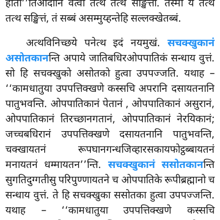
होती’’तिआदीनि वत्वा तत्थ तत्थ सङ्खित्ता. तस्मा यं तत्थ
तत्थ सङ्खित्तं, तं सब्बं असम्मुय्हन्तेहि सल्लक्खेतब्बं.
अत्थविनिच्छये पनेत्थ इदं नयमुखं.
सचक्खुकानं
असोतकान
न्ति अपाये जातिबधिरओपपातिकं सन्धाय वुत्तं.
सो हि सचक्खुको असोतको हुत्वा उपपज्जति. यथाह
–
‘‘कामधातुया उपपत्तिक्खणे कस्सचि अपरानि दसायतनानि
पातुभवन्ति. ओपपातिकानं पेतानं
, ओपपातिकानं असुरानं,
ओपपातिकानं तिरच्छानगतानं, ओपपातिकानं नेरयिकानं;
जच्चबधिरानं उपपत्तिक्खणे दसायतनानि पातुभवन्ति,
चक्खायतनं रूपघानगन्धजिव्हारसकायफोट्ठब्बायतनं
मनायतनं धम्मायतन’’न्ति.
सचक्खुकानं ससोतकान
न्ति
सुगतिदुग्गतीसु परिपुण्णायतने च ओपपातिके रूपीब्रह्मानो च
सन्धाय वुत्तं. ते हि सचक्खुका ससोतका हुत्वा उपपज्जन्ति.
यथाह – ‘‘कामधातुया उपपत्तिक्खणे कस्सचि