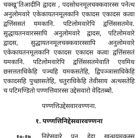
चक्खू’तिआदीनि द्वादस
, पदसोधनमूलचक्कवारस्स पनेत्थ
अनुलोमवारे एकेकायतनमूलकानि एकादस एकादस कत्वा
द्वत्तिंससतं यमकानि. पटिलोमवारेपि द्वत्तिंससतमेव.
सुद्धायतनवारस्सापि अनुलोमवारे द्वादस, पटिलोमवारे
द्वादस, सुद्धायतनमूलचक्कवारस्सापि अनुलोमवारे
एकेकायतनमूलकानि एकादस एकादस कत्वा द्वत्तिंससतं
यमकानि. पटिलोमवारेपि द्वत्तिंससतमेवाति एवमिध
छसत्तताधिकेहि पञ्चहि यमकसतेहि, द्विपञ्ञासाधिकेहि
एकादसहि पुच्छासतेहि, चतुराधिकेहि तेवीसाय अत्थसतेहि
च पटिमण्डितो पण्णत्तिवारस्स उद्देसवारो वेदितब्बो.
पण्णत्तिउद्देसवारवण्णना.
१. पण्णत्तिनिद्देसवारवण्णना
. निद्देसवारे पन हेट्ठा खन्धयमकस्स
१०-१७