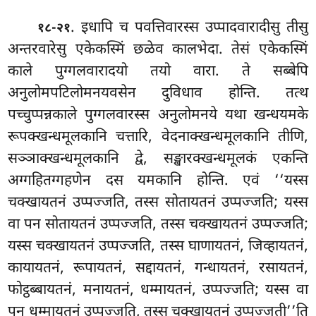
. इधापि
च पवत्तिवारस्स उप्पादवारादीसु तीसु
१८-२१
अन्तरवारेसु एकेकस्मिं छळेव कालभेदा. तेसं एकेकस्मिं
काले पुग्गलवारादयो तयो वारा. ते सब्बेपि
अनुलोमपटिलोमनयवसेन दुविधाव
होन्ति. तत्थ
पच्चुप्पन्नकाले पुग्गलवारस्स अनुलोमनये यथा खन्धयमके
रूपक्खन्धमूलकानि चत्तारि, वेदनाक्खन्धमूलकानि तीणि,
सञ्ञाक्खन्धमूलकानि द्वे, सङ्खारक्खन्धमूलकं एकन्ति
अग्गहितग्गहणेन दस यमकानि होन्ति. एवं ‘‘यस्स
चक्खायतनं उप्पज्जति, तस्स सोतायतनं उप्पज्जति; यस्स
वा पन सोतायतनं उप्पज्जति, तस्स चक्खायतनं उप्पज्जति;
यस्स चक्खायतनं उप्पज्जति, तस्स घाणायतनं, जिव्हायतनं,
कायायतनं, रूपायतनं, सद्दायतनं, गन्धायतनं, रसायतनं,
फोट्ठब्बायतनं, मनायतनं, धम्मायतनं, उप्पज्जति; यस्स वा
पन धम्मायतनं उप्पज्जति, तस्स चक्खायतनं उप्पज्जती’’ति