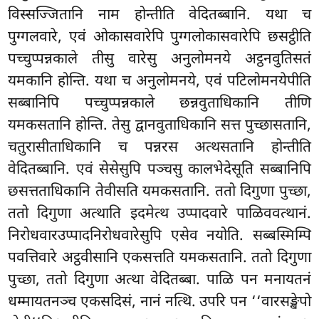
विस्सज्जितानि नाम होन्तीति वेदितब्बानि. यथा च
पुग्गलवारे, एवं ओकासवारेपि पुग्गलोकासवारेपि छसट्ठीति
पच्चुप्पन्नकाले तीसु वारेसु अनुलोमनये अट्ठनवुतिसतं
यमकानि होन्ति. यथा च अनुलोमनये, एवं पटिलोमनयेपीति
सब्बानिपि पच्चुप्पन्नकाले छन्नवुताधिकानि तीणि
यमकसतानि होन्ति. तेसु द्वानवुताधिकानि सत्त पुच्छासतानि,
चतुरासीताधिकानि च पन्नरस अत्थसतानि होन्तीति
वेदितब्बानि. एवं सेसेसुपि पञ्चसु कालभेदेसूति सब्बानिपि
छसत्तताधिकानि तेवीसति यमकसतानि. ततो दिगुणा पुच्छा,
ततो दिगुणा अत्थाति इदमेत्थ उप्पादवारे पाळिववत्थानं.
निरोधवारउप्पादनिरोधवारेसुपि एसेव नयोति. सब्बस्मिम्पि
पवत्तिवारे अट्ठवीसानि एकसत्तति यमकसतानि. ततो दिगुणा
पुच्छा, ततो दिगुणा अत्था वेदितब्बा. पाळि पन मनायतनं
धम्मायतनञ्च एकसदिसं, नानं नत्थि. उपरि पन ‘‘वारसङ्खेपो