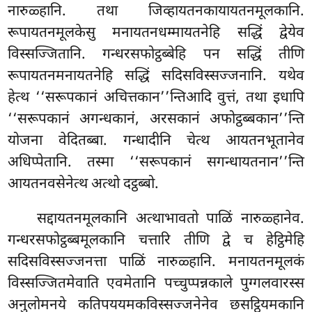
नारुळ्हानि. तथा जिव्हायतनकायायतनमूलकानि.
रूपायतनमूलकेसु
मनायतनधम्मायतनेहि सद्धिं द्वेयेव
विस्सज्जितानि. गन्धरसफोट्ठब्बेहि पन सद्धिं तीणि
रूपायतनमनायतनेहि सद्धिं सदिसविस्सज्जनानि. यथेव
हेत्थ ‘‘सरूपकानं अचित्तकान’’न्तिआदि वुत्तं, तथा इधापि
‘‘सरूपकानं अगन्धकानं, अरसकानं अफोट्ठब्बकान’’न्ति
योजना वेदितब्बा. गन्धादीनि चेत्थ आयतनभूतानेव
अधिप्पेतानि. तस्मा ‘‘सरूपकानं सगन्धायतनान’’न्ति
आयतनवसेनेत्थ अत्थो दट्ठब्बो.
सद्दायतनमूलकानि अत्थाभावतो पाळिं नारुळ्हानेव.
गन्धरसफोट्ठब्बमूलकानि चत्तारि तीणि द्वे च हेट्ठिमेहि
सदिसविस्सज्जनत्ता पाळिं नारुळ्हानि. मनायतनमूलकं
विस्सज्जितमेवाति एवमेतानि पच्चुप्पन्नकाले पुग्गलवारस्स
अनुलोमनये कतिपययमकविस्सज्जनेनेव छसट्ठियमकानि