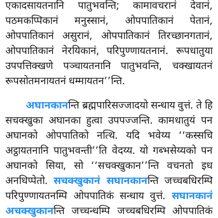
एकादसायतनानि पातुभवन्ति; कामावचरानं देवानं,
पठमकप्पिकानं मनुस्सानं, ओपपातिकानं पेतानं,
ओपपातिकानं असुरानं, ओपपातिकानं तिरच्छानगतानं,
ओपपातिकानं नेरयिकानं, परिपुण्णायतनानं. रूपधातुया
उपपत्तिक्खणे पञ्चायतनानि पातुभवन्ति, चक्खायतनं
रूपसोतमनायतनं धम्मायतन’’न्ति.
अघानकान
न्ति ब्रह्मपारिसज्जादयो सन्धाय वुत्तं. ते हि
सचक्खुका अघानका हुत्वा उपपज्जन्ति. कामधातुयं
पन
अघानको ओपपातिको नत्थि. यदि भवेय्य ‘‘कस्सचि
अट्ठायतनानि पातुभवन्ती’’ति वेदय्य. यो गब्भसेय्यको पन
अघानको सिया, सो ‘‘सचक्खुकान’’न्ति वचनतो इध
अनधिप्पेतो.
सचक्खुकानं सघानकान
न्ति जच्चबधिरम्पि
परिपुण्णायतनम्पि ओपपातिकं सन्धाय वुत्तं.
सघानकानं
अचक्खुकान
न्ति जच्चन्धम्पि जच्चबधिरम्पि ओपपातिकं