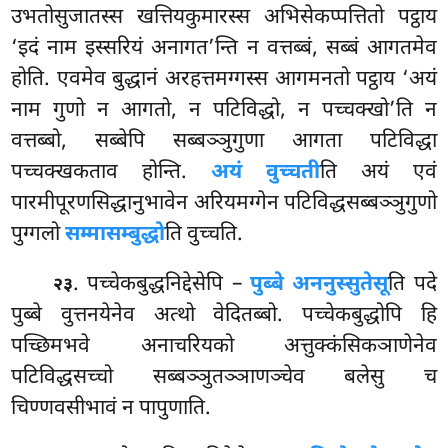
उभतोसुजातस्स खत्तियकुमारस्स अभिसेकप्पत्तितो पट्ठाय
‘इदं नाम इस्सरियं अनागत’न्ति न वत्तब्बं, सब्बं आगतमेव
होति. एवमेव बुद्धानं अरहत्तमग्गस्स आगमनतो पट्ठाय ‘अयं
नाम गुणो न आगतो, न पटिविद्धो, न पच्चक्खो’ति न
वत्तब्बो, सब्बेपि सब्बञ्ञुगुणा आगता पटिविद्धा
पच्चक्खकताव होन्ति.
अयं वुच्चती
ति अयं एवं
पारमीपूरणसिद्धानुभावेन अरियमग्गेन पटिविद्धसब्बञ्ञुगुणो
पुग्गलो
सम्मासम्बुद्धो
ति वुच्चति.
. पच्चेकबुद्धनिद्देसेपि
–
पुब्बे अननुस्सुतेसू
ति पदे
२३
पुब्बे वुत्तनयेनेव अत्थो वेदितब्बो. पच्चेकबुद्धोपि हि
पच्छिमभवे अनाचरियको अत्तुक्कंसिकञाणेनेव
पटिविद्धसच्चो सब्बञ्ञुतञ्ञाणञ्चेव बलेसु च
चिण्णवसीभावं न पापुणाति.