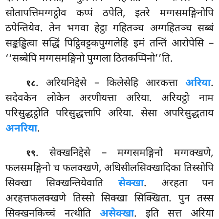
सोतापत्तिमग्गट्ठोव कप्पं ठपेति, इतरे मग्गसमङ्गिनोपि
ठपेन्तियेव. तेन भगवा हेट्ठा गहितञ्च अग्गहितञ्च सब्बं
सङ्कड्ढित्वा सद्धिं पिट्ठिवट्टकपुग्गलेहि इमं तन्तिं आरोपेसि –
‘‘सब्बेपि मग्गसमङ्गिनो पुग्गला ठितकप्पिनो’’ति.
. अरियनिद्देसे – किलेसेहि आरकत्ता
अरिया
.
१८
सदेवकेन लोकेन अरणीयत्ता अरिया. अरियट्ठो नाम
परिसुद्धट्ठोति परिसुद्धत्तापि अरिया. सेसा अपरिसुद्धताय
अनरिया
.
. सेक्खनिद्देसे – मग्गसमङ्गिनो मग्गक्खणे,
१९
फलसमङ्गिनो च फलक्खणे, अधिसीलसिक्खादिका तिस्सोपि
सिक्खा सिक्खन्तियेवाति
सेक्खा
. अरहता पन
अरहत्तफलक्खणे तिस्सो सिक्खा सिक्खिता. पुन तस्स
सिक्खनकिच्चं नत्थीति
असेक्खा
. इति सत्त अरिया