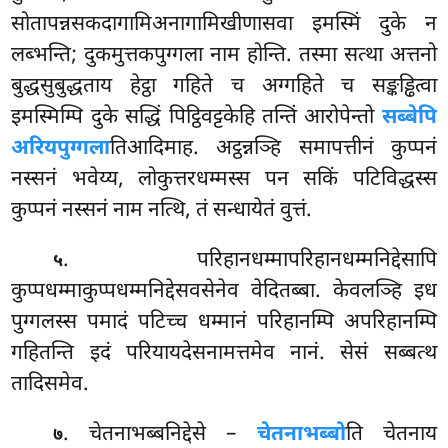
सोतापन्नसकदागामिअनागामिखीणासवा इमस्मिं दुके
न
लब्भन्ति; दुकमुत्तकपुग्गला नाम होन्ति. तस्मा सत्था अत्तनो
बुद्धसुबुद्धताय हेट्ठा गहिते च अग्गहिते च सङ्कड्ढित्वा
इमस्मिम्पि दुके सद्धिं पिट्ठिवट्टकेहि तन्तिं आरोपेन्तो
सब्बेपि
अरियपुग्गला
तिआदिमाह. अट्ठन्नञ्हि समापत्तीनं कुप्पनं
नस्सनं भवेय्य, लोकुत्तरधम्मस्स पन सकिं पटिविद्धस्स
कुप्पनं नस्सनं नाम नत्थि, तं सन्धायेतं वुत्तं.
. परिहानधम्मापरिहानधम्मनिद्देसापि
५
कुप्पधम्माकुप्पधम्मनिद्देसवसेनेव वेदितब्बा. केवलञ्हि इध
पुग्गलस्स पमादं पटिच्च धम्मानं परिहानम्पि अपरिहानम्पि
गहितन्ति इदं परियायदेसनामत्तमेव नानं. सेसं सब्बत्थ
तादिसमेव.
. चेतनाभब्बनिद्देसे –
चेतनाभब्बो
ति चेतनाय
७