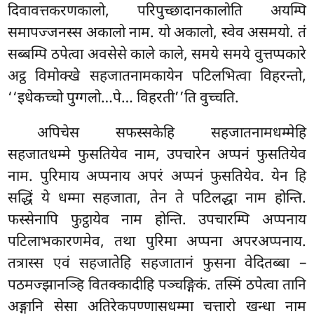
दिवावत्तकरणकालो, परिपुच्छादानकालोति अयम्पि
समापज्जनस्स अकालो नाम. यो अकालो, स्वेव असमयो. तं
सब्बम्पि ठपेत्वा अवसेसे काले काले, समये समये वुत्तप्पकारे
अट्ठ
विमोक्खे सहजातनामकायेन पटिलभित्वा विहरन्तो,
‘‘इधेकच्चो पुग्गलो…पे… विहरती’’ति वुच्चति.
अपिचेस
सफस्सकेहि सहजातनामधम्मेहि
सहजातधम्मे फुसतियेव नाम, उपचारेन अप्पनं फुसतियेव
नाम. पुरिमाय अप्पनाय अपरं अप्पनं फुसतियेव. येन हि
सद्धिं ये धम्मा सहजाता, तेन ते पटिलद्धा नाम होन्ति.
फस्सेनापि फुट्ठायेव नाम होन्ति. उपचारम्पि अप्पनाय
पटिलाभकारणमेव, तथा पुरिमा अप्पना अपरअप्पनाय.
तत्रास्स एवं सहजातेहि सहजातानं फुसना वेदितब्बा –
पठमज्झानञ्हि वितक्कादीहि पञ्चङ्गिकं. तस्मिं ठपेत्वा तानि
अङ्गानि सेसा अतिरेकपण्णासधम्मा चत्तारो खन्धा नाम