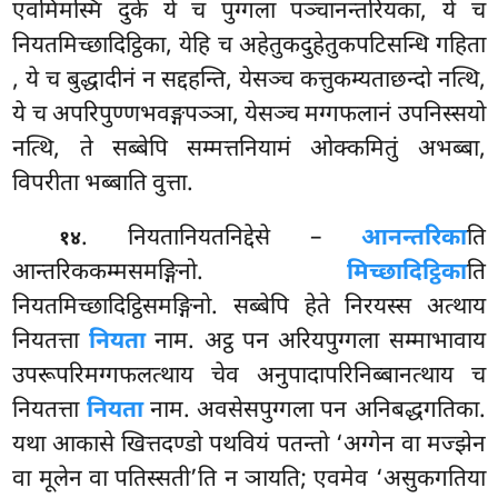
एवमिमस्मिं दुके ये च पुग्गला पञ्चानन्तरियका, ये च
नियतमिच्छादिट्ठिका, येहि च अहेतुकदुहेतुकपटिसन्धि गहिता
, ये च बुद्धादीनं न सद्दहन्ति, येसञ्च कत्तुकम्यताछन्दो नत्थि,
ये च अपरिपुण्णभवङ्गपञ्ञा, येसञ्च मग्गफलानं उपनिस्सयो
नत्थि, ते सब्बेपि सम्मत्तनियामं ओक्कमितुं अभब्बा,
विपरीता भब्बाति वुत्ता.
. नियतानियतनिद्देसे
–
आनन्तरिका
ति
१४
आन्तरिककम्मसमङ्गिनो.
मिच्छादिट्ठिका
ति
नियतमिच्छादिट्ठिसमङ्गिनो. सब्बेपि हेते निरयस्स अत्थाय
नियतत्ता
नियता
नाम. अट्ठ पन अरियपुग्गला सम्माभावाय
उपरूपरिमग्गफलत्थाय चेव अनुपादापरिनिब्बानत्थाय च
नियतत्ता
नियता
नाम. अवसेसपुग्गला पन अनिबद्धगतिका.
यथा आकासे खित्तदण्डो पथवियं पतन्तो ‘अग्गेन वा मज्झेन
वा मूलेन वा पतिस्सती’ति न ञायति; एवमेव ‘असुकगतिया