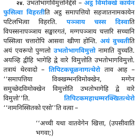
. उभतोभागविमुत्तनिद्देसे –
अट्ठ विमोक्खे कायेन
२४
फुसित्वा विहरती
ति अट्ठ समापत्तियो सहजातनामकायेन
पटिलभित्वा विहरति.
पञ्ञाय चस्स दिस्वा
ति
विपस्सनापञ्ञाय सङ्खारगतं, मग्गपञ्ञाय चत्तारि सच्चानि
पस्सित्वा चत्तारोपि आसवा खीणा होन्ति.
अयं वुच्चती
ति
अयं एवरूपो पुग्गलो
उभतोभागविमुत्तो
नामाति वुच्चति.
अयञ्हि द्वीहि भागेहि द्वे वारे विमुत्तोति उभतोभागविमुत्तो.
तत्रायं थेरवादो –
तिपिटकचूळनागत्थेरो
ताव आह –
‘‘समापत्तिया विक्खम्भनविमोक्खेन, मग्गेन
समुच्छेदविमोक्खेन
विमुत्तोति उभतोभागेहि द्वे वारे
विमुत्तो’’ति.
तिपिटकमहाधम्मरक्खितत्थेरो
‘‘नामनिस्सितको एसो’’ति वत्वा –
‘‘अच्ची यथा वातवेगेन खित्ता, (उपसीवाति
भगवा;)