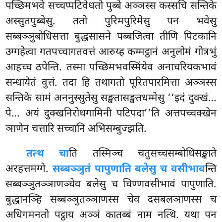
पच्छिमभवे सच्चप्पटिवेधतो पुब्बे अञ्ञस्स
कस्सचि सन्तिके
अस्सुतपुब्बेसु. ततो पुरिमपुरिमेसु पन भवेसु
सब्बञ्ञुबोधिसत्ता बुद्धसासने पब्बजित्वा तीणि पिटकानि
उग्गहेत्वा गतपच्चागतवत्तं आरुय्ह कम्मट्ठानं अनुलोमं गोत्रभुं
आहच्च ठपेन्ति. तस्मा पच्छिमभवस्मिंयेव अनाचरियकभावं
सन्धायेतं वुत्तं. तदा हि तथागतो पूरितपारमित्ता अञ्ञस्स
सन्तिके सामं अननुस्सुतेसु सङ्खतासङ्खतधम्मेसु ‘‘इदं दुक्खं…
पे… अयं दुक्खनिरोधगामिनी पटिपदा’’ति अत्तपच्चक्खेन
ञाणेन चत्तारि सच्चानि अभिसम्बुज्झति.
तत्थ चा
ति तस्मिञ्च चतुसच्चसम्बोधिसङ्खाते
अरहत्तमग्गे.
सब्बञ्ञुतं पापुणाति बलेसु च वसीभाव
न्ति
सब्बञ्ञुतञ्ञाणञ्चेव बलेसु च चिण्णवसीभावं पापुणाति.
बुद्धानञ्हि सब्बञ्ञुतञ्ञाणस्स चेव दसबलञाणस्स च
अधिगमनतो पट्ठाय अञ्ञं कातब्बं नाम नत्थि. यथा पन