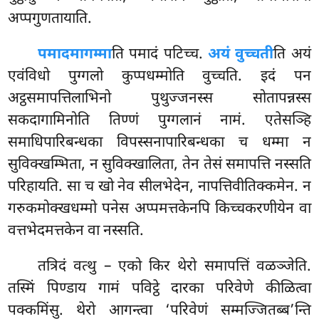
अप्पगुणतायाति.
पमादमागम्मा
ति पमादं पटिच्च.
अयं वुच्चती
ति अयं
एवंविधो पुग्गलो कुप्पधम्मोति वुच्चति. इदं पन
अट्ठसमापत्तिलाभिनो पुथुज्जनस्स सोतापन्नस्स
सकदागामिनोति तिण्णं पुग्गलानं नामं. एतेसञ्हि
समाधिपारिबन्धका विपस्सनापारिबन्धका च धम्मा न
सुविक्खम्भिता, न सुविक्खालिता, तेन तेसं समापत्ति नस्सति
परिहायति. सा च खो नेव सीलभेदेन, नापत्तिवीतिक्कमेन. न
गरुकमोक्खधम्मो पनेस अप्पमत्तकेनपि किच्चकरणीयेन वा
वत्तभेदमत्तकेन वा नस्सति.
तत्रिदं वत्थु – एको किर थेरो समापत्तिं वळञ्जेति.
तस्मिं पिण्डाय गामं पविट्ठे दारका परिवेणे कीळित्वा
पक्कमिंसु. थेरो आगन्त्वा ‘परिवेणं सम्मज्जितब्ब’न्ति