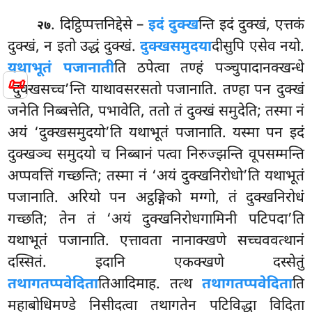
. दिट्ठिप्पत्तनिद्देसे
–
इदं दुक्ख
न्ति इदं दुक्खं, एत्तकं
२७
दुक्खं, न इतो उद्धं दुक्खं.
दुक्खसमुदया
दीसुपि एसेव नयो.
यथाभूतं पजानाती
ति ठपेत्वा तण्हं पञ्चुपादानक्खन्धे
📜
‘दुक्खसच्च’न्ति याथावसरसतो पजानाति. तण्हा पन दुक्खं
जनेति निब्बत्तेति, पभावेति, ततो तं दुक्खं समुदेति; तस्मा नं
अयं ‘दुक्खसमुदयो’ति यथाभूतं पजानाति. यस्मा पन इदं
दुक्खञ्च समुदयो च निब्बानं पत्वा निरुज्झन्ति वूपसम्मन्ति
अप्पवत्तिं गच्छन्ति; तस्मा नं ‘अयं दुक्खनिरोधो’ति यथाभूतं
पजानाति. अरियो पन अट्ठङ्गिको मग्गो, तं दुक्खनिरोधं
गच्छति; तेन तं ‘अयं दुक्खनिरोधगामिनी पटिपदा’ति
यथाभूतं पजानाति. एत्तावता नानाक्खणे सच्चववत्थानं
दस्सितं. इदानि एकक्खणे दस्सेतुं
तथागतप्पवेदिता
तिआदिमाह. तत्थ
तथागतप्पवेदिता
ति
महाबोधिमण्डे निसीदत्वा तथागतेन पटिविद्धा विदिता