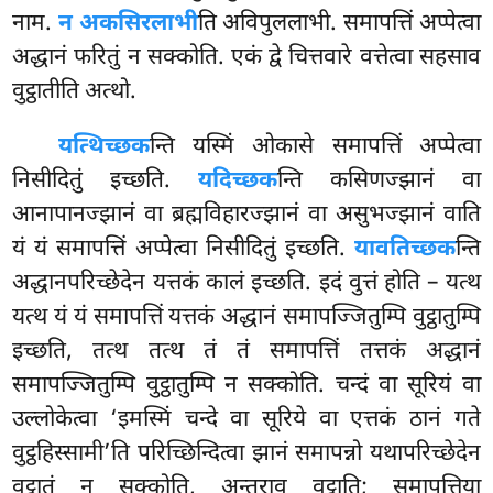
नाम.
न अकसिरलाभी
ति अविपुललाभी. समापत्तिं अप्पेत्वा
अद्धानं फरितुं न सक्कोति. एकं द्वे चित्तवारे वत्तेत्वा सहसाव
वुट्ठातीति अत्थो.
यत्थिच्छक
न्ति यस्मिं ओकासे समापत्तिं अप्पेत्वा
निसीदितुं इच्छति.
यदिच्छक
न्ति कसिणज्झानं वा
आनापानज्झानं वा ब्रह्मविहारज्झानं वा असुभज्झानं
वाति
यं यं समापत्तिं अप्पेत्वा निसीदितुं इच्छति.
यावतिच्छक
न्ति
अद्धानपरिच्छेदेन यत्तकं कालं इच्छति. इदं वुत्तं होति – यत्थ
यत्थ यं यं समापत्तिं यत्तकं अद्धानं समापज्जितुम्पि वुट्ठातुम्पि
इच्छति, तत्थ तत्थ तं तं समापत्तिं तत्तकं अद्धानं
समापज्जितुम्पि वुट्ठातुम्पि न सक्कोति. चन्दं वा सूरियं वा
उल्लोकेत्वा ‘इमस्मिं
चन्दे वा सूरिये वा एत्तकं ठानं गते
वुट्ठहिस्सामी’ति परिच्छिन्दित्वा झानं समापन्नो यथापरिच्छेदेन
वुट्ठातुं न सक्कोति, अन्तराव वुट्ठाति; समापत्तिया