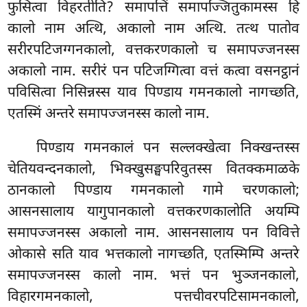
फुसित्वा विहरतीति? समापत्तिं समापज्जितुकामस्स हि
कालो नाम अत्थि, अकालो नाम अत्थि. तत्थ पातोव
सरीरपटिजग्गनकालो, वत्तकरणकालो च समापज्जनस्स
अकालो नाम. सरीरं पन पटिजग्गित्वा वत्तं कत्वा वसनट्ठानं
पविसित्वा निसिन्नस्स याव पिण्डाय गमनकालो नागच्छति,
एतस्मिं अन्तरे समापज्जनस्स कालो नाम.
पिण्डाय गमनकालं पन सल्लक्खेत्वा निक्खन्तस्स
चेतियवन्दनकालो, भिक्खुसङ्घपरिवुतस्स वितक्कमाळके
ठानकालो पिण्डाय गमनकालो गामे चरणकालो;
आसनसालाय यागुपानकालो वत्तकरणकालोति अयम्पि
समापज्जनस्स अकालो नाम. आसनसालाय पन विवित्ते
ओकासे सति याव भत्तकालो नागच्छति, एतस्मिम्पि अन्तरे
समापज्जनस्स कालो नाम. भत्तं पन भुञ्जनकालो,
विहारगमनकालो, पत्तचीवरपटिसामनकालो,