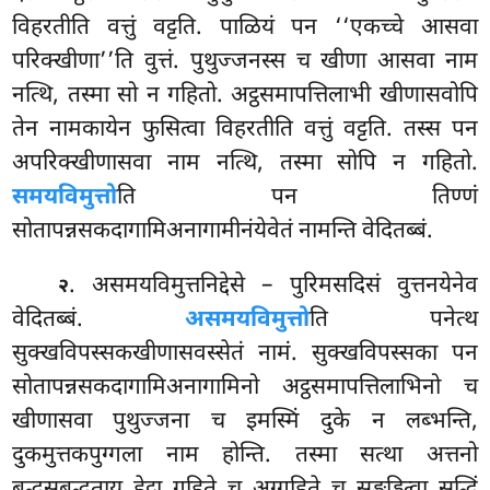
विहरतीति
वत्तुं वट्टति. पाळियं पन ‘‘एकच्चे आसवा
परिक्खीणा’’ति वुत्तं. पुथुज्जनस्स च खीणा आसवा नाम
नत्थि, तस्मा सो न गहितो. अट्ठसमापत्तिलाभी खीणासवोपि
तेन नामकायेन फुसित्वा विहरतीति वत्तुं वट्टति. तस्स पन
अपरिक्खीणासवा नाम नत्थि, तस्मा सोपि न गहितो.
समयविमुत्तो
ति पन तिण्णं
सोतापन्नसकदागामिअनागामीनंयेवेतं नामन्ति वेदितब्बं.
. असमयविमुत्तनिद्देसे – पुरिमसदिसं वुत्तनयेनेव
२
वेदितब्बं.
असमयविमुत्तो
ति पनेत्थ
सुक्खविपस्सकखीणासवस्सेतं नामं. सुक्खविपस्सका पन
सोतापन्नसकदागामिअनागामिनो अट्ठसमापत्तिलाभिनो च
खीणासवा पुथुज्जना च इमस्मिं दुके न लब्भन्ति,
दुकमुत्तकपुग्गला
नाम होन्ति. तस्मा सत्था अत्तनो