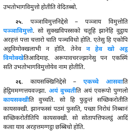
उभतोभागविमुत्तो होतीति वेदितब्बो.
. पञ्ञाविमुत्तनिद्देसे – पञ्ञाय विमुत्तोति
२५
पञ्ञाविमुत्तो
. सो सुक्खविपस्सको चतूहि
झानेहि वुट्ठाय
अरहत्तं पत्ता चत्तारो चाति पञ्चविधो होति. एतेसु हि एकोपि
अट्ठविमोक्खलाभी न होति. तेनेव
न हेव खो अट्ठ
विमोक्खे
तिआदिमाह. अरूपावचरज्झानेसु पन एकस्मिं
सति उभतोभागविमुत्तोयेव नाम होतीति.
. कायसक्खिनिद्देसे –
एकच्चे आसवा
ति
२६
हेट्ठिममग्गत्तयवज्झा.
अयं वुच्चती
ति अयं एवरूपो पुग्गलो
कायसक्खी
ति वुच्चति. सो हि फुट्ठन्तं सच्छिकरोतीति
कायसक्खी. झानफस्सं पठमं फुसति, पच्छा निरोधं निब्बानं
सच्छिकरोतीतिपि कायसक्खी. सो सोतापत्तिफलट्ठं आदिं
कत्वा याव अरहत्तमग्गट्ठा छब्बिधो होति.