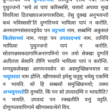
दुग्गतियेव भयं
दुग्गतिभयं
. सेसेसुपि एसेव नयो. तत्थ
पुथुज्जनो ‘सचे त्वं पापं करिस्ससि, चत्तारो अपाया मुखं
विवरित्वा ठितच्छातअजगरसदिसा, तेसु दुक्खं अनुभवन्तो
कथं भविस्ससी’ति दुग्गतिभयं भायित्वा पापं न करोति.
अनमतग्गसंसारवट्टंयेव पन
वट्टभयं
नाम. सब्बम्पि अकुसलं
किलेसभयं
नाम. गरहा पन
उपवादभयं
नाम. तानिपि
भायित्वा पुथुज्जनो पापं न करोति.
सोतापन्नसकदागामिअनागामिनो पन तयो सेक्खा दुग्गतिं
अतीतत्ता सेसानि तीणि भयानि भायित्वा पापं न करोन्ति.
मग्गट्ठकसेक्खा आगमनवसेन वा असमुच्छिन्नभयत्ता वा
भयूपरता
नाम होन्ति. खीणासवो इमेसु चतूसु भयेसु एकम्पि
न भायति. सो हि सब्बसो समुच्छिन्नभयो; तस्मा
अभयूपरतो
ति वुच्चति. किं पन सो उपवादम्पि न भायतीति?
न भायति. उपवादं पन रक्खतीति वत्तुं वट्टति.
दोणुप्पलवापिगामे खीणासवत्थेरो विय.