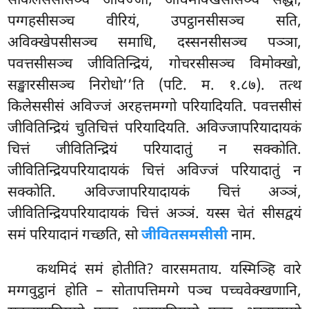
संकिलेससीसञ्च अविज्जा, अधिमोक्खसीसञ्च सद्धा,
पग्गहसीसञ्च वीरियं, उपट्ठानसीसञ्च सति,
अविक्खेपसीसञ्च समाधि, दस्सनसीसञ्च पञ्ञा,
पवत्तसीसञ्च जीवितिन्द्रियं, गोचरसीसञ्च विमोक्खो,
सङ्खारसीसञ्च निरोधो’’ति (पटि. म. १.८७). तत्थ
किलेससीसं अविज्जं अरहत्तमग्गो परियादियति. पवत्तसीसं
जीवितिन्द्रियं चुतिचित्तं परियादियति. अविज्जापरियादायकं
चित्तं जीवितिन्द्रियं परियादातुं न सक्कोति.
जीवितिन्द्रियपरियादायकं चित्तं अविज्जं परियादातुं न
सक्कोति. अविज्जापरियादायकं चित्तं अञ्ञं,
जीवितिन्द्रियपरियादायकं चित्तं अञ्ञं. यस्स चेतं सीसद्वयं
समं परियादानं गच्छति, सो
जीवितसमसीसी
नाम.
कथमिदं समं होतीति? वारसमताय. यस्मिञ्हि वारे
मग्गवुट्ठानं होति – सोतापत्तिमग्गे पञ्च पच्चवेक्खणानि,