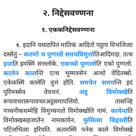
२. निद्देसवण्णना
१. एककनिद्देसवण्णना
. इदानि
यथाठपितं मातिकं आदितो पट्ठाय विभजित्वा
१
दस्सेतुं –
कतमो च पुग्गलो समयविमुत्तो
तिआदिमाह. तत्थ
इधा
ति इमस्मिं सत्तलोके.
एकच्चो पुग्गलो
ति एको पुग्गलो.
कालेन काल
न्ति एत्थ भुम्मवसेन अत्थो वेदितब्बो.
एकेकस्मिं कालेति वुत्तं होति.
समयेन समय
न्ति इदं
पुरिमस्सेव वेवचनं.
अट्ठ विमोक्खे
ति
रूपावचरारूपावचरअट्ठसमापत्तियो. तासञ्हि
पच्चनीकधम्मेहि विमुच्चनतो विमोक्खोति नामं.
कायेना
ति
विमोक्खसहजातेन नामकायेन.
फुसित्वा विहरती
ति
पटिलभित्वा इरियति. कतमस्मिं पनेस काले विमोक्खे