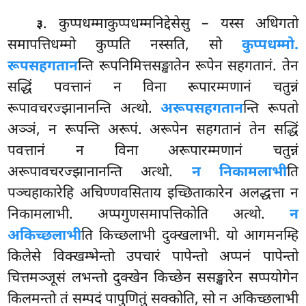
. कुप्पधम्माकुप्पधम्मनिद्देसेसु – यस्स अधिगतो
३
समापत्तिधम्मो कुप्पति नस्सति, सो
कुप्पधम्मो.
रूपसहगतान
न्ति रूपनिमित्तसङ्खातेन रूपेन सहगतानं. तेन
सद्धिं पवत्तानं न विना रूपारम्मणानं चतुन्नं
रूपावचरज्झानानन्ति अत्थो.
अरूपसहगतान
न्ति रूपतो
अञ्ञं, न रूपन्ति अरूपं. अरूपेन सहगतानं तेन सद्धिं
पवत्तानं न विना अरूपारम्मणानं चतुन्नं
अरूपावचरज्झानानन्ति अत्थो.
न निकामलाभी
ति
पञ्चहाकारेहि अचिण्णवसिताय इच्छिताकारेन अलद्धत्ता न
निकामलाभी. अप्पगुणसमापत्तिकोति अत्थो.
न
अकिच्छलाभी
ति किच्छलाभी दुक्खलाभी. यो आगमनम्हि
किलेसे विक्खम्भेन्तो उपचारं पापेन्तो
अप्पनं पापेन्तो
चित्तमञ्जूसं लभन्तो दुक्खेन किच्छेन ससङ्खारेन सप्पयोगेन
किलमन्तो तं सम्पदं पापुणितुं सक्कोति, सो न अकिच्छलाभी