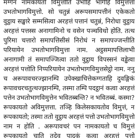
मग्गेन नामकायतो विमुत्तोति उभोहि भागेहि विमुत्तत्ता
उभतोभागविमुत्तो. सो चतुन्नं अरूपसमापत्तीनं एकेकतो
वुट्ठाय सङ्खारे सम्मसित्वा अरहत्तं पत्तानं चतुन्नं, निरोधा वुट्ठाय
अरहत्तं पत्तस्स अनागामिनो च वसेन पञ्चविधो होति. तत्थ
पुरिमा चत्तारो समापत्तिसीसं निरोधं न समापज्जन्तीति
परियायेन उभतोभागविमुत्ता नाम. अट्ठसमापत्तिलाभी
अनागामी तं समापज्जित्वा ततो वुट्ठाय विपस्सनं वड्ढेत्वा
अरहत्तं पत्तोति निप्परियायेन उभतोभागविमुत्तसेट्ठो नाम. ननु
च अरूपावचरज्झानम्पि उपेक्खाचित्तेकग्गताहि दुवङ्गिकं
रूपावचरचतुत्थज्झानम्पि, तस्मा तम्पि पदट्ठानं कत्वा अरहत्तं
पत्तेन उभतोभागविमुत्तेन भवितब्बन्ति? न भवितब्बं. कस्मा?
रूपकायतो अविमुत्तत्ता. तञ्हि किलेसकायतोव विमुत्तं, न
रूपकायतो; तस्मा ततो वुट्ठाय अरहत्तं पत्तो उभतोभागविमुत्तो
नाम न होति
. अरूपावचरं पन नामकायतो च विमुत्तं
रूपकायतो चाति तदेव पादकं कत्वा अरहत्तं पत्तो