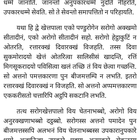
धम्मे जानाति. जानन्तो अनुपकारधम्मे
नुदति नीहरति,
उपकारधम्मे सेवति. सो ते सेवन्तो समापत्तितो न परिहायति.
यथा हि द्वे खेत्तपाला एको पण्डुरोगेन सरोगो अक्खमो
सीतादीनं, एको अरोगो सीतादीनं सहो. सरोगो हेट्ठाकुटिं न
ओतरति, रत्तारक्खं दिवारक्खं विजहति. तस्स दिवा
सुकमोरादयो खेत्तं ओतरित्वा सालिसीसं खादन्ति, रत्तिं
मिगसूकरादयो पविसित्वा खलं
तच्छि तं विय छेत्वा गच्छन्ति.
सो अत्तनो पमत्तकारणा पुन बीजमत्तम्पि न लभति. इतरो
रत्तारक्खं दिवारक्खं न विजहति. सो अत्तनो अप्पमत्तकारणा
एककरीसतो चत्तारिपि अट्ठपि सकटानि लभति.
तत्थ सरोगखेत्तपालो विय चेतनाभब्बो, अरोगो विय
अनुरक्खणाभब्बो दट्ठब्बो. सरोगस्स अत्तनो पमादेन पुन
बीजमत्तस्सपि अलभनं विय चेतनाभब्बस्स उपकारानुपकारे