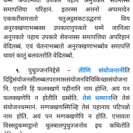
धम्मे अजानित्वा उपकारे पहाय अनुपकारे सेवन्तस्स
समापत्तिया परिहानं. इतरस्स अत्तनो अप्पमादेन
एककरीसमत्ततो चतुअट्ठसकटउद्धरणं विय
अनुरक्खणाभब्बस्स उपकारानुपकारे धम्मे जानित्वा
अनुपकारे पहाय उपकारे सेवन्तस्स समापत्तिया अपरिहानं
वेदितब्बं. एवं चेतनाभब्बतो अनुरक्खणाभब्बोव समापत्तिं
थावरं कातुं बलवतरोति वेदितब्बो.
. पुथुज्जननिद्देसे –
तीणि संयोजनानी
ति
९
दिट्ठिसंयोजनसीलब्बतपरामाससंयोजनविचिकिच्छासंयोजना
नि. एतानि हि फलक्खणे पहीनानि नाम होन्ति. अयं पन
फलक्खणेपि न होतीति दस्सेति.
तेसं धम्मान
न्ति तेसं
संयोजनधम्मानं. मग्गक्खणस्मिञ्हि तेसं पहानाय पटिपन्नो
नाम होति. अयं पन मग्गक्खणेपि न होति. एत्तावता
विस्सट्ठकम्मट्ठानो थूलबालपुथुज्जनोव इध कथितोति