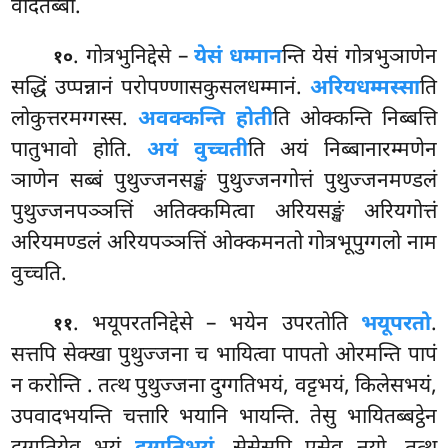
वेदितब्बो.
. गोत्रभुनिद्देसे
–
येसं धम्मान
न्ति येसं गोत्रभुञाणेन
१०
सद्धिं उप्पन्नानं परोपण्णासकुसलधम्मानं.
अरियधम्मस्सा
ति
लोकुत्तरमग्गस्स.
अवक्कन्ति होती
ति ओक्कन्ति निब्बत्ति
पातुभावो होति.
अयं वुच्चती
ति अयं निब्बानारम्मणेन
ञाणेन सब्बं पुथुज्जनसङ्खं पुथुज्जनगोत्तं
पुथुज्जनमण्डलं
पुथुज्जनपञ्ञत्तिं अतिक्कमित्वा अरियसङ्खं अरियगोत्तं
अरियमण्डलं अरियपञ्ञत्तिं ओक्कमनतो गोत्रभूपुग्गलो नाम
वुच्चति.
. भयूपरतनिद्देसे – भयेन उपरतोति
भयूपरतो
.
११
सत्तपि सेक्खा पुथुज्जना च भायित्वा पापतो ओरमन्ति पापं
न करोन्ति
. तत्थ पुथुज्जना दुग्गतिभयं, वट्टभयं, किलेसभयं,
उपवादभयन्ति चत्तारि भयानि भायन्ति. तेसु भायितब्बट्ठेन