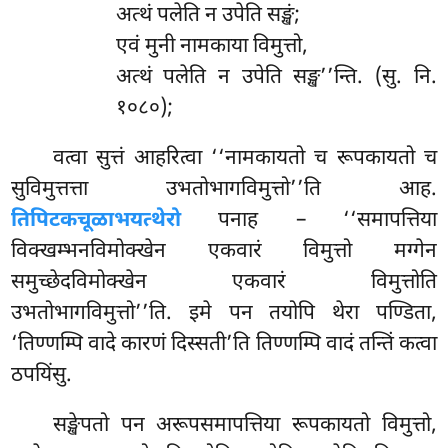
अत्थं पलेति न उपेति सङ्खं;
एवं मुनी नामकाया विमुत्तो,
अत्थं पलेति न उपेति सङ्ख’’न्ति. (सु. नि.
१०८०);
वत्वा सुत्तं आहरित्वा ‘‘नामकायतो च रूपकायतो च
सुविमुत्तत्ता उभतोभागविमुत्तो’’ति आह.
तिपिटकचूळाभयत्थेरो
पनाह – ‘‘समापत्तिया
विक्खम्भनविमोक्खेन एकवारं विमुत्तो मग्गेन
समुच्छेदविमोक्खेन एकवारं विमुत्तोति
उभतोभागविमुत्तो’’ति. इमे पन तयोपि थेरा पण्डिता,
‘तिण्णम्पि वादे कारणं दिस्सती’ति तिण्णम्पि
वादं तन्तिं कत्वा
ठपयिंसु.
सङ्खेपतो पन अरूपसमापत्तिया रूपकायतो विमुत्तो,