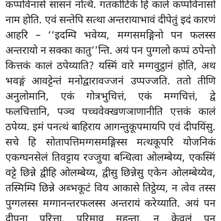
कप्पविनासे सासनं नत्थि. गतकोटिके हि काले कप्पविनासो
नाम होति. एवं सन्तेपि सत्था अन्तरायाभावं दीपेतुं इदं कारणं
आहरि – ‘‘इदम्पि भवेय्य, मग्गसमङ्गिनो पन फलस्स
अन्तरायो न सक्का कातु’’न्ति. अयं पन पुग्गलो कप्पं ठपेन्तो
कित्तकं कालं ठपेय्याति? यस्मिं
वारे मग्गवुट्ठानं होति, अथ
भवङ्गं आवट्टेन्तं मनोद्वारावज्जनं उप्पज्जति. ततो तीणि
अनुलोमानि, एकं गोत्रभुचित्तं, एकं मग्गचित्तं, द्वे
फलचित्तानि, पञ्च
पच्चवेक्खणञाणानीति
एत्तकं कालं
ठपेय्य. इमं पनत्थं बाहिराय आगन्तुकूपमायपि एवं दीपयिंसु.
सचे हि सोतापत्तिमग्गसमङ्गिस्स मत्थकूपरि योजनिकं
एकग्घनसेलं तिवट्टाय रज्जुया बन्धित्वा ओलम्बेय्य, एकस्मिं
वट्टे छिन्ने द्वीहि ओलम्बेय्य, द्वीसु छिन्नेसु एकेन ओलम्बेय्येव,
तस्मिम्पि छिन्ने अब्भकूटं विय आकासे तिट्ठेय्य, न त्वेव तस्स
पुग्गलस्स मग्गानन्तरफलस्स अन्तरायं करेय्याति. अयं पन
दीपना परित्ता, पुरिमाव महन्ता. न केवलं पन