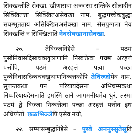
सिक्खन्तीति सेक्खा. खीणासवा अञ्ञस्स सन्तिके सीलादीनं
सिक्खितत्ता सिक्खितअसेक्खा नाम. बुद्धपच्चेकबुद्धा
सयम्भूतताय असिक्खितअसेक्खा नाम. सेसपुग्गला नेव
सिक्खन्ति न सिक्खिताति
नेवसेक्खानासेक्खा
.
. तेविज्जनिद्देसे – पठमं
२०
पुब्बेनिवासदिब्बचक्खुञाणानि निब्बत्तेत्वा पच्छा अरहत्तं
पत्तोपि, पठमं अरहत्तं
पत्वा पच्छा
पुब्बेनिवासदिब्बचक्खुञाणनिब्बत्तकोपि
तेविज्जो
येव नाम.
सुत्तन्तकथा पन परियायदेसना अभिधम्मकथा
निप्परियायदेसनाति इमस्मिं ठाने आगमनीयमेव धुरं. तस्मा
पठमं द्वे विज्जा निब्बत्तेत्वा पच्छा अरहत्तं पत्तोव इध
अधिप्पेतो.
छळभिञ्ञे
पि एसेव नयो.
. सम्मासम्बुद्धनिद्देसे
–
पुब्बे अननुस्सुतेसू
ति
२२