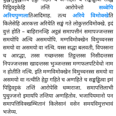
बुद्धसुबुद्धताय हेट्ठा गहिते च अग्गहिते च सङ्कड्ढित्वा सद्धिं
पिट्ठिवट्टकेहि तन्तिं आरोपेन्तो
सब्बेपि
अरियपुग्गला
तिआदिमाह. तत्थ
अरिये विमोक्खे
ति
किलेसेहि आरकत्ता अरियेति सङ्खं गते लोकुत्तरविमोक्खे. इदं
वुत्तं होति – बाहिरानञ्हि अट्ठन्नं समापत्तीनं समापज्जन्तस्स
समयोपि अत्थि असमयोपि. मग्गविमोक्खेन विमुच्चनस्स
समयो वा असमयो वा नत्थि. यस्स सद्धा बलवती, विपस्सना
च आरद्धा, तस्स गच्छन्तस्स तिट्ठन्तस्स निसीदन्तस्स
निपज्जन्तस्स खादन्तस्स भुञ्जन्तस्स मग्गफलपटिवेधो नाम
न होतीति नत्थि. इति मग्गविमोक्खेन विमुच्चनस्स समयो वा
असमयो वा नत्थीति हेट्ठा गहिते च अग्गहिते च सङ्कड्ढित्वा इमं
पिट्ठिवट्टकं तन्तिं आरोपेसि धम्मराजा. समापत्तिलाभी
पुथुज्जनो इमायपि तन्तिया अग्गहितोव. भजापियमानो पन
समापत्तिविक्खम्भितानं किलेसानं वसेन समयविमुत्तभावं
भजेय्य.