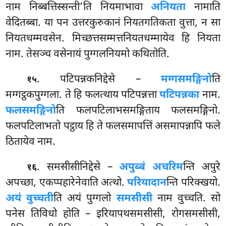
नाम निब्बत्तिस्सन्ती’ति नियमाभावा
अनियता
नामाति
वेदितब्बा. या पन उत्तरकुरुकानं नियतगतिकता
वुत्ता, न सा
नियतधम्मवसेन. मिच्छत्तसम्मत्तनियतधम्मायेव हि नियता
नाम. तेसञ्च वसेनायं पुग्गलनियमो कथितोति.
. पटिपन्नकनिद्देसे –
मग्गसमङ्गिनो
ति
१५
मग्गट्ठकपुग्गला. ते हि फलत्थाय पटिपन्नत्ता
पटिपन्नका
नाम.
फलसमङ्गिनो
ति फलपटिलाभसमङ्गिताय फलसमङ्गिनो.
फलपटिलाभतो पट्ठाय हि ते फलसमापत्तिं असमापन्नापि फले
ठितायेव नाम.
. समसीसीनिद्देसे –
अपुब्बं अचरिम
न्ति अपुरे
१६
अपच्छा, एकप्पहारेनेवाति अत्थो.
परियादान
न्ति परिक्खयो.
अयं वुच्चती
ति अयं पुग्गलो
समसीसी
नाम वुच्चति. सो
पनेस तिविधो होति – इरियापथसमसीसी, रोगसमसीसी,