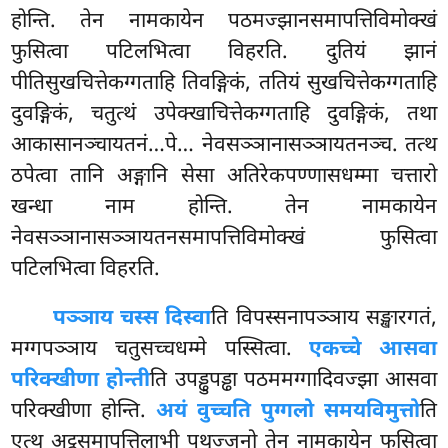
होन्ति. तेन नामकायेन पठमज्झानसमापत्तिविमोक्खं
फुसित्वा पटिलभित्वा विहरति. दुतियं झानं
पीतिसुखचित्तेकग्गताहि तिवङ्गिकं, ततियं सुखचित्तेकग्गताहि
दुवङ्गिकं, चतुत्थं उपेक्खाचित्तेकग्गताहि दुवङ्गिकं, तथा
आकासानञ्चायतनं…पे… नेवसञ्ञानासञ्ञायतनञ्च. तत्थ
ठपेत्वा तानि अङ्गानि सेसा अतिरेकपण्णासधम्मा चत्तारो
खन्धा नाम होन्ति. तेन नामकायेन
नेवसञ्ञानासञ्ञायतनसमापत्तिविमोक्खं फुसित्वा
पटिलभित्वा विहरति.
पञ्ञाय चस्स दिस्वा
ति विपस्सनापञ्ञाय सङ्खारगतं,
मग्गपञ्ञाय चतुसच्चधम्मे पस्सित्वा.
एकच्चे आसवा
परिक्खीणा होन्ती
ति उपड्ढुपड्ढा पठममग्गादिवज्झा आसवा
परिक्खीणा होन्ति.
अयं वुच्चति पुग्गलो समयविमुत्तो
ति
एत्थ अट्ठसमापत्तिलाभी पुथुज्जनो तेन
नामकायेन फुसित्वा