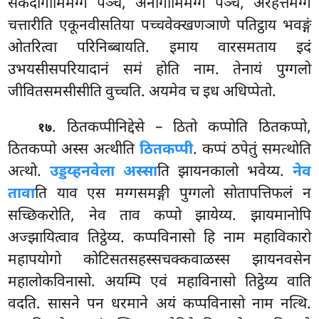
सकदागामिमग्गे पञ्च, अनागामिमग्गे पञ्च, अरहत्तमग्गे
चत्तारीति एकूनवीसतिया पच्चवेक्खणञाणे पतिट्ठाय भवङ्गं
ओतरित्वा परिनिब्बायति. इमाय वारसमताय इदं
उभयसीसपरियादानं समं होति नाम. तेनायं पुग्गलो
जीवितसमसीसीति वुच्चति. अयमेव च इध अधिप्पेतो.
. ठितकप्पीनिद्देसे – ठितो कप्पोति ठितकप्पो,
१७
ठितकप्पो अस्स अत्थीति
ठितकप्पी
. कप्पं ठपेतुं समत्थोति
अत्थो.
उड्डय्हनवेला अस्सा
ति झायनकालो भवेय्य.
नेव
तावा
ति याव एस मग्गसमङ्गी पुग्गलो सोतापत्तिफलं न
सच्छिकरोति, नेव ताव कप्पो झायेय्य. झायमानोपि
अज्झायित्वाव तिट्ठेय्य. कप्पविनासो हि नाम महाविकारो
महापयोगो कोटिसतसहस्सचक्कवाळस्स झायनवसेन
महालोकविनासो. अयम्पि एवं महाविनासो तिट्ठेय्य वाति
वदति. सासने पन धरमाने अयं कप्पविनासो नाम नत्थि.