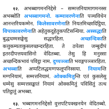
. अभब्बागमननिद्देसे
– सम्मत्तनियामागमनस्स
१२
अभब्बोति
अभब्बागमनो. कम्मावरणेना
ति पञ्चविधेन
आनन्तरियकम्मेन.
किलेसावरणेना
ति नियतमिच्छादिट्ठिया.
विपाकावरणेना
ति अहेतुकदुहेतुकपटिसन्धिया.
अस्सद्धा
ति
बुद्धधम्मसङ्घेसु सद्धारहिता.
अच्छन्दिका
ति
कत्तुकम्यताकुसलच्छन्दरहिता. ते ठपेत्वा जम्बुदीपं
इतरदीपत्तयवासिनो वेदितब्बा. तेसु हि मनुस्सा
अच्छन्दिकभावं पविट्ठा नाम.
दुप्पञ्ञा
ति भवङ्गपञ्ञारहिता.
अभब्बा
ति अप्पटिलद्धमग्गफलूपनिस्सया.
नियाम
न्ति
मग्गनियामं, सम्मत्तनियामं.
ओक्कमितु
न्ति एतं कुसलेसु
धम्मेसु सम्मत्तसङ्खातं नियामं ओक्कमितुं पविसितुं तत्थ
पतिट्ठातुं अभब्बा.
. भब्बागमननिद्देसो वुत्तपटिपक्खनयेन वेदितब्बो.
१३