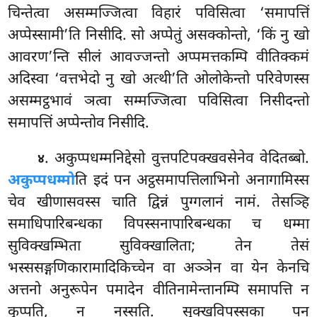
चिन्तेत्वा असम्मज्जित्वा विहारं पविसित्वा ‘समापत्तिं
अप्पेस्सामी’ति निसीदि. सो अप्पेतुं असक्कोन्तो, ‘किं नु खो
आवरण’न्ति सीलं आवज्जन्तो अप्पमत्तकम्पि वीतिक्कमं
अदिस्वा ‘वत्तभेदो नु खो अत्थी’ति ओलोकेन्तो परिवेणस्स
असम्मट्ठभावं ञत्वा सम्मज्जित्वा पविसित्वा निसीदन्तो
समापत्तिं अप्पेन्तोव निसीदि.
. अकुप्पधम्मनिद्देसो
वुत्तपटिपक्खवसेनेव वेदितब्बो.
४
अकुप्पधम्मो
ति इदं पन अट्ठसमापत्तिलाभिनो अनागामिस्स
चेव खीणासवस्स चाति द्विन्नं पुग्गलानं नामं. तेसञ्हि
समाधिपारिबन्धका विपस्सनापारिबन्धका च धम्मा
सुविक्खम्भिता सुविक्खालिता; तेन तेसं
भस्ससङ्गणिकारामादिकिच्चेन वा अञ्ञेन वा येन केनचि
अत्तनो अनुरूपेन पमादेन वीतिनामेन्तानम्पि समापत्ति न
कुप्पति, न नस्सति. सुक्खविपस्सका पन