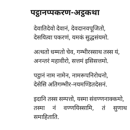
पट्ठानप्पकरण-अट्ठकथा
देवातिदेवो
देवानं, देवदानवपूजितो,
देसयित्वा पकरणं, यमकं सुद्धसंयमो.
अत्थतो धम्मतो चेव, गम्भीरस्साथ तस्स यं,
अनन्तरं महावीरो, सत्तमं इसिसत्तमो.
पट्ठानं नाम नामेन, नामरूपनिरोधनो,
देसेसि अतिगम्भीर-नयमण्डितदेसनं.
इदानि
तस्स सम्पत्तो, यस्मा संवण्णनाक्कमो,
तस्मा नं वण्णयिस्सामि, तं सुणाथ
समाहिताति.