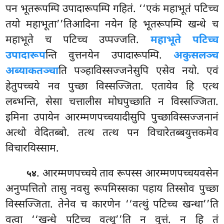
पन भूतरूपम्पि उपादारूपम्पि गहितं. ‘‘एकं महाभूतं पटिच्च
तयो महाभूता’’तिआदिना नयेन हि भूतरूपम्पि खन्धे च
महाभूते च पटिच्च उप्पज्जति.
महाभूते पटिच्च
उपादारूप
न्ति वुत्तनयेन उपादारूपम्पि.
अकुसलञ्च
अब्याकतञ्चा
ति पञ्हाविस्सज्जनेसुपि एसेव नयो. एवं
हेतुपच्चये नव पुच्छा विस्सज्जिता. एतायेव हि एत्थ
लब्भन्ति, सेसा चत्तालीस मोघपुच्छाति न विस्सज्जिता.
इमिना उपायेन आरम्मणपच्चयादीसुपि पुच्छाविस्सज्जनानं
अत्थो वेदितब्बो. तत्थ तत्थ पन विचारेतब्बयुत्तकमेव
विचारयिस्साम.
. आरम्मणपच्चये ताव रूपस्स आरम्मणपच्चयवसेन
५४
अनुप्पत्तितो तासु नवसु रूपमिस्सका पहाय तिस्सोव पुच्छा
विस्सज्जिता. तेनेव च कारणेन ‘‘वत्थुं पटिच्च खन्धा’’ति
वत्वा ‘‘खन्धे पटिच्च वत्थू’’ति न वुत्तं. न हि तं