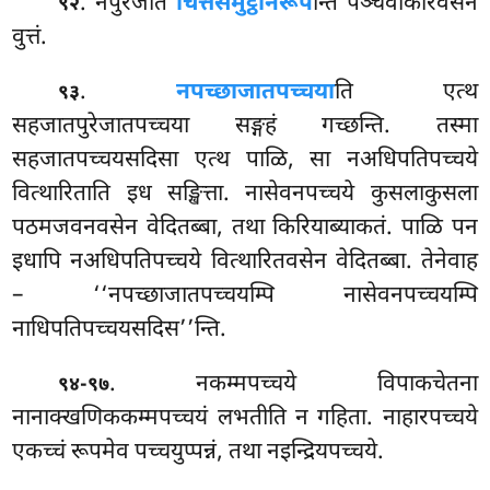
. नपुरेजाते
चित्तसमुट्ठानरूप
न्ति पञ्चवोकारवसेन
९२
वुत्तं.
.
नपच्छाजातपच्चया
ति एत्थ
९३
सहजातपुरेजातपच्चया सङ्गहं गच्छन्ति. तस्मा
सहजातपच्चयसदिसा एत्थ पाळि, सा नअधिपतिपच्चये
वित्थारिताति इध सङ्खित्ता. नासेवनपच्चये कुसलाकुसला
पठमजवनवसेन वेदितब्बा, तथा किरियाब्याकतं. पाळि पन
इधापि नअधिपतिपच्चये वित्थारितवसेन वेदितब्बा. तेनेवाह
– ‘‘नपच्छाजातपच्चयम्पि नासेवनपच्चयम्पि
नाधिपतिपच्चयसदिस’’न्ति.
. नकम्मपच्चये
विपाकचेतना
९४-९७
नानाक्खणिककम्मपच्चयं लभतीति न गहिता. नाहारपच्चये
एकच्चं रूपमेव पच्चयुप्पन्नं, तथा नइन्द्रियपच्चये.