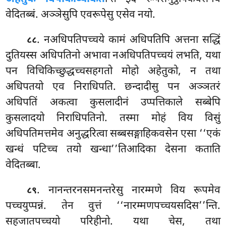
वेदितब्बं. अञ्ञेसुपि एवरूपेसु एसेव नयो.
. नअधिपतिपच्चये कामं अधिपतिपि अत्तना सद्धिं
८८
दुतियस्स अधिपतिनो अभावा
नअधिपतिपच्चयं लभति, यथा
पन विचिकिच्छुद्धच्चसहगतो मोहो अहेतुको, न तथा
अधिपतयो एव निराधिपति. छन्दादीसु पन अञ्ञतरं
अधिपतिं अकत्वा कुसलादीनं उप्पत्तिकाले सब्बेपि
कुसलादयो निराधिपतिनो. तस्मा मोहं विय विसुं
अधिपतिमत्तमेव अनुद्धरित्वा सब्बसङ्गाहिकवसेन एसा ‘‘एकं
खन्धं पटिच्च तयो खन्धा’’तिआदिका देसना कताति
वेदितब्बा.
. नानन्तरनसमनन्तरेसु नारम्मणे विय रूपमेव
८९
पच्चयुप्पन्नं. तेन वुत्तं ‘‘नारम्मणपच्चयसदिस’’न्ति.
सहजातपच्चयो परिहीनो. यथा चेस, तथा