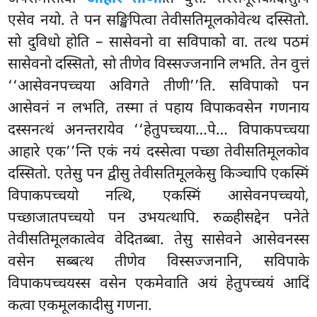
एसेव नयो. ते पन सङ्खिपित्वा तेवीसतिमूलकोवेत्थ दस्सितो.
सो दुविधो होति – सासेवनो वा सविपाको
वा. तत्थ पठमं
सासेवनो दस्सितो, सो तीणेव विस्सज्जनानि लभति. तेन वुत्तं
‘‘आसेवनपच्चया अविगते तीणी’’ति. सविपाको पन
आसेवनं न लभति, तस्मा तं पहाय विपाकवसेन गणनाय
दस्सनत्थं अनन्तरायेव ‘‘हेतुपच्चया…पे… विपाकपच्चया
आहारे एक’’न्ति एकं नयं दस्सेत्वा पच्छा तेवीसतिमूलकोव
दस्सितो. एतेसु पन द्वीसु तेवीसतिमूलकेसु किञ्चापि एकस्मिं
विपाकपच्चयो नत्थि, एकस्मिं आसेवनपच्चयो,
पच्छाजातपच्चयो पन उभयत्थापि. रुळ्हीसद्देन पनेते
तेवीसतिमूलकात्वेव वेदितब्बा. तेसु सासेवने आसेवनस्स
वसेन सब्बत्थ तीणेव विस्सज्जनानि, सविपाके
विपाकपच्चयस्स वसेन एकमेवाति अयं हेतुपच्चयं आदिं
कत्वा एकमूलकादीसु गणना.