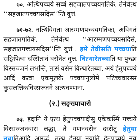
. अत्थिपच्चये सब्बं सहजातपच्चयगतिकं. तेनेवेत्थ
७०
‘‘सहजातपच्चयसदिस’’न्ति वुत्तं.
. नत्थिविगता आरम्मणपच्चयगतिका, अविगतं
७१-७२
सहजातगतिकं. तेनेवेत्थ ‘‘आरम्मणपच्चयसदिसं,
सहजातपच्चयसदिस’’न्ति वुत्तं
.
इमे तेवीसति पच्चया
ति
सङ्खिपित्वा दस्सितानं वसेनेतं वुत्तं.
वित्थारेतब्बा
ति या पुच्छा
विस्सज्जनं लभन्ति, तासं वसेन वित्थारेतब्बा. अयं हेतुपच्चयं
आदिं कत्वा एकमूलके पच्चयानुलोमे पटिच्चवारस्स
कुसलत्तिकविस्सज्जने अत्थवण्णना.
(२.) सङ्ख्यावारो
. इदानि ये एत्थ हेतुपच्चयादीसु एकेकस्मिं पच्चये
७३
विस्सज्जनवारा लद्धा, ते गणनवसेन दस्सेतुं
हेतुया
नवा
तिआदि आरद्धं. तत्थ हेतुया नवाति हेतुपच्चये नव