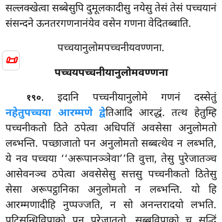
सल्लक्खेत्वा सब्बेसुपि दुमूलकादीसु नयेसु तेसं तेसं पच्चयानं
संसन्दने ऊनतरगणनानंयेव वसेन गणना वेदितब्बाति.
पच्चयानुलोमपच्चनीयवण्णना.
📜
पच्चयपच्चनीयानुलोमवण्णना
. इदानि पच्चनीयानुलोमे गणनं दस्सेतुं
१९०
नहेतुपच्चया आरम्मणे द्वे
तिआदि आरद्धं. तत्थ हेतुम्हि
पच्चनीकतो ठिते ठपेत्वा अधिपतिं अवसेसा अनुलोमतो
लब्भन्ति. पच्छाजातो
पन अनुलोमतो सब्बत्थेव न लब्भति,
ये नव पच्चया ‘‘अरूपानञ्ञेवा’’ति वुत्ता, तेसु पुरेजातञ्च
आसेवनञ्च ठपेत्वा अवसेसेसु सत्तसु पच्चनीकतो ठितेसु
सेसा अरूपट्ठानिका अनुलोमतो न लब्भन्ति. यो हि
आरम्मणादीहि नुप्पज्जति, न सो अनन्तरादयो लभति.
पटिसन्धिविपाको पन पुरेजाततो, सब्बविपाको च सद्धिं