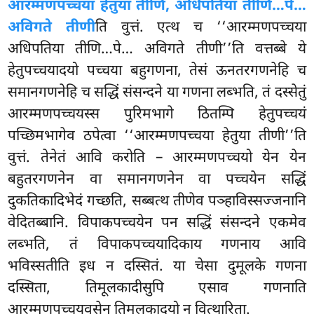
आरम्मणपच्चया हेतुया तीणि, अधिपतिया तीणि…पे…
अविगते तीणी
ति वुत्तं. एत्थ च ‘‘आरम्मणपच्चया
अधिपतिया तीणि…पे… अविगते तीणी’’ति वत्तब्बे ये
हेतुपच्चयादयो पच्चया बहुगणना, तेसं ऊनतरगणनेहि च
समानगणनेहि च सद्धिं संसन्दने या गणना लब्भति, तं दस्सेतुं
आरम्मणपच्चयस्स पुरिमभागे ठितम्पि हेतुपच्चयं
पच्छिमभागेव ठपेत्वा ‘‘आरम्मणपच्चया हेतुया तीणी’’ति
वुत्तं. तेनेतं आवि करोति – आरम्मणपच्चयो येन येन
बहुतरगणनेन वा समानगणनेन वा पच्चयेन सद्धिं
दुकतिकादिभेदं गच्छति, सब्बत्थ तीणेव पञ्हाविस्सज्जनानि
वेदितब्बानि. विपाकपच्चयेन पन सद्धिं संसन्दने एकमेव
लब्भति, तं विपाकपच्चयादिकाय गणनाय आवि
भविस्सतीति इध न दस्सितं. या चेसा दुमूलके गणना
दस्सिता, तिमूलकादीसुपि एसाव गणनाति
आरम्मणपच्चयवसेन तिमूलकादयो न वित्थारिता.