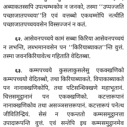
अब्याकतस्सपि उपत्थम्भकोव न जनको, तस्मा ‘‘उप्पज्जति
पच्छाजातपच्चया’’ति एवं वत्तब्बो एकधम्मोपि नत्थीति
पच्छाजातपच्चयवसेन विस्सज्जनं न कतं.
. आसेवनपच्चये कामं सब्बा किरिया आसेवनपच्चयं
६२
न लभन्ति, लब्भमानवसेन पन ‘‘किरियाब्याकत’’न्ति वुत्तं.
तस्मा जवनकिरियावेत्थ गहिताति वेदितब्बा.
. कम्मपच्चये
कुसलाकुसलेसु एकक्खणिको
६३
कम्मपच्चयो वेदितब्बो, तथा किरियाब्याकते. विपाकाब्याकते
पन नानाक्खणिकोपि, तथा पटिसन्धिक्खणे महाभूतानं.
चित्तसमुट्ठानानं पन एकक्खणिको. कटत्तारूपानं
नानाक्खणिकोव तथा असञ्ञसत्तरूपानं. कटत्तारूपं पनेत्थ
जीवितिन्द्रियं. सेसं न एकन्ततो कम्मसमुट्ठानत्ता
उपादारूपन्ति वुत्तं. एवं सन्तेपि इध कम्मसमुट्ठानमेव