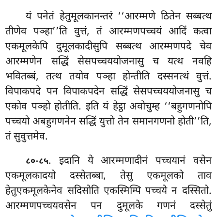
यं पनेतं हेतुमूलकानन्तरं ‘‘आरम्मणे ठितेन सब्बत्थ
तीणेव पञ्हा’’ति वुत्तं, तं आरम्मणपच्चयं आदिं कत्वा
एकमूलकेपि दुमूलकादीसुपि सब्बत्थ
आरम्मणपदे चेव
आरम्मणेन सद्धिं सेसपच्चययोजनासु च यत्थ नवहि
भवितब्बं, तत्थ तयोव पञ्हा होन्तीति दस्सनत्थं वुत्तं.
विपाकपदे पन विपाकपदेन सद्धिं सेसपच्चययोजनासु च
एकोव पञ्हो होतीति. इति यं हेट्ठा अवोचुम्ह ‘‘बहुगणनोपि
पच्चयो अबहुगणनेन सद्धिं युत्तो तेन समानगणनो होती’’ति,
तं सुवुत्तमेव.
. इदानि ये आरम्मणादीनं पच्चयानं वसेन
८०-८५
एकमूलकादयो दस्सेतब्बा, तेसु एकमूलको ताव
हेतुएकमूलकेनेव सदिसोति एकस्मिम्पि पच्चये न दस्सितो.
आरम्मणपच्चयवसेन पन दुमूलके गणनं दस्सेतुं