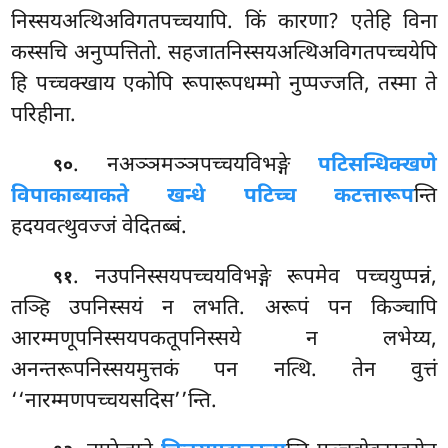
निस्सयअत्थिअविगतपच्चयापि. किं कारणा? एतेहि विना
कस्सचि अनुप्पत्तितो. सहजातनिस्सयअत्थिअविगतपच्चयेपि
हि पच्चक्खाय एकोपि रूपारूपधम्मो नुप्पज्जति, तस्मा ते
परिहीना.
. नअञ्ञमञ्ञपच्चयविभङ्गे
पटिसन्धिक्खणे
९०
विपाकाब्याकते खन्धे पटिच्च कटत्तारूप
न्ति
हदयवत्थुवज्जं वेदितब्बं.
. नउपनिस्सयपच्चयविभङ्गे रूपमेव पच्चयुप्पन्नं,
९१
तञ्हि उपनिस्सयं न लभति. अरूपं पन किञ्चापि
आरम्मणूपनिस्सयपकतूपनिस्सये न लभेय्य,
अनन्तरूपनिस्सयमुत्तकं पन नत्थि. तेन वुत्तं
‘‘नारम्मणपच्चयसदिस’’न्ति.