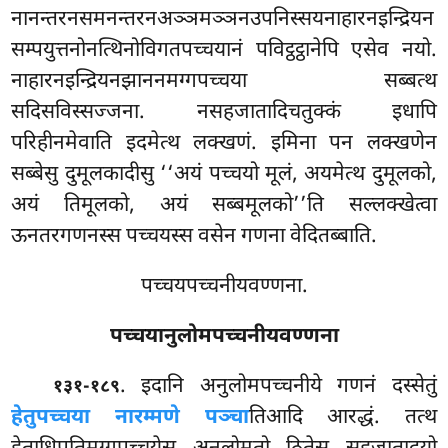
नानन्तरनसमनन्तरनअञ्ञमञ्ञनउपनिस्सयनाहारनइन्द्रियन
सम्पयुत्तनोनत्थिनोविगतपच्चयानं पविट्ठट्ठानेपि एसेव नयो.
नाहारनइन्द्रियनझाननमग्गपच्चया सब्बत्थ
सदिसविस्सज्जना. नसहजातादिचतुक्कं इधापि
परिहीनमेवाति
इदमेत्थ लक्खणं. इमिना पन लक्खणेन
सब्बेसु दुमूलकादीसु ‘‘अयं पच्चयो मूलं, अयमेत्थ दुमूलको,
अयं तिमूलको, अयं सब्बमूलको’’ति सल्लक्खेत्वा
ऊनतरगणनस्स पच्चयस्स वसेन गणना वेदितब्बाति.
पच्चयपच्चनीयवण्णना.
पच्चयानुलोमपच्चनीयवण्णना
. इदानि अनुलोमपच्चनीये गणनं दस्सेतुं
१३१-१८९
हेतुपच्चया नारम्मणे पञ्चा
तिआदि आरद्धं. तत्थ