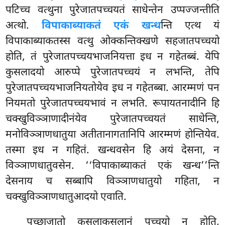
पटिच्च वत्थुना पुरेजातपच्चयतं साधेन्तेन उप्पज्जन्तीति
अत्थो.
विपाकाब्याकतं एकं खन्ध
न्ति एत्थ यं
विपाकाब्याकतस्स वत्थु ओक्कन्तिक्खणे सहजातपच्चयो
होति, तं पुरेजातपच्चयभाजनियत्ता इध न गहेतब्बं. येपि
कुसलादयो
आरुप्पे पुरेजातपच्चयं न लभन्ति, तेपि
पुरेजातपच्चयभाजनियतोयेव इध न गहेतब्बा. आरम्मणं पन
नियमतो पुरेजातपच्चयभावं न लभति. रूपायतनादीनि हि
चक्खुविञ्ञाणादीनंयेव पुरेजातपच्चयतं साधेन्ति,
मनोविञ्ञाणधातुया अतीतानागतानिपि आरम्मणं होन्तियेव.
तस्मा इध न गहितं. खन्धवसेन हि अयं देसना, न
विञ्ञाणधातुवसेन. ‘‘विपाकाब्याकतं एकं खन्ध’’न्ति
देसनाय च सब्बापि विञ्ञाणधातुयो गहिता, न
चक्खुविञ्ञाणधातुआदयो एवाति.
पच्छाजातो कुसलाकुसलानं पच्चयो न होति,