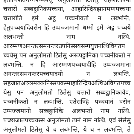
हेताधिपतिमग्गपच्चयेसु अनुलोमतो ठितेसु सहजातादयो
चत्तारो सब्बट्ठानिकपच्चया, आहारिन्द्रियझानमग्गपच्चया
चत्तारोति इमे अट्ठ पच्चनीयतो न लब्भन्ति.
हेतुपच्चयादिवसेन हि उप्पज्जमानो धम्मो इमे अट्ठ पच्चये
अलभन्तो नाम नत्थि.
आरम्मणअनन्तरसमनन्तरउपनिस्सयसम्पयुत्तनत्थिविगतप
च्चयेसु पन अनुलोमतो ठितेसु अरूपट्ठानिका पच्चनीकतो
न
लब्भन्ति. न हि आरम्मणपच्चयादीहि उप्पज्जमाना
अनन्तरसमनन्तरपच्चयादयो न लभन्ति.
सहजातअञ्ञमञ्ञनिस्सयकम्माहारिन्द्रियअत्थिअविगतपच्च
येसु पन अनुलोमतो ठितेसु चत्तारो सब्बट्ठानिकायेव,
पच्चनीकतो न लब्भन्ति. एतेसञ्हि पच्चयानं वसेन
उप्पज्जमानो सब्बट्ठानिके अलभन्तो नाम नत्थि.
पच्छाजातपच्चयस्स अनुलोमतो ठानं नाम नत्थि. एवं सेसेसु
अनुलोमतो ठितेसु ये च लब्भन्ति, ये च न लब्भन्ति, ते