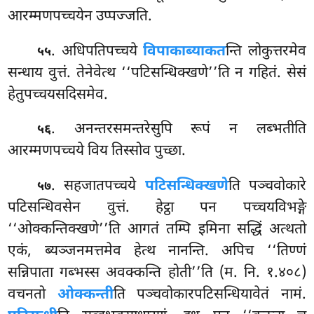
आरम्मणपच्चयेन उप्पज्जति.
. अधिपतिपच्चये
विपाकाब्याकत
न्ति लोकुत्तरमेव
५५
सन्धाय वुत्तं. तेनेवेत्थ ‘‘पटिसन्धिक्खणे’’ति न गहितं. सेसं
हेतुपच्चयसदिसमेव.
. अनन्तरसमन्तरेसुपि रूपं न लब्भतीति
५६
आरम्मणपच्चये विय तिस्सोव पुच्छा.
. सहजातपच्चये
पटिसन्धिक्खणे
ति पञ्चवोकारे
५७
पटिसन्धिवसेन वुत्तं. हेट्ठा पन पच्चयविभङ्गे
‘‘ओक्कन्तिक्खणे’’ति आगतं तम्पि इमिना सद्धिं अत्थतो
एकं, ब्यञ्जनमत्तमेव हेत्थ नानन्ति. अपिच ‘‘तिण्णं
सन्निपाता गब्भस्स
अवक्कन्ति होती’’ति (म. नि. १.४०८)
वचनतो
ओक्कन्ती
ति पञ्चवोकारपटिसन्धियावेतं नामं.