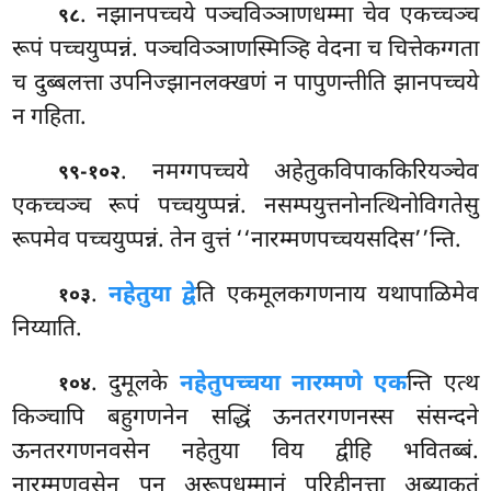
. नझानपच्चये पञ्चविञ्ञाणधम्मा चेव एकच्चञ्च
९८
रूपं पच्चयुप्पन्नं. पञ्चविञ्ञाणस्मिञ्हि वेदना च चित्तेकग्गता
च दुब्बलत्ता उपनिज्झानलक्खणं न पापुणन्तीति झानपच्चये
न गहिता.
. नमग्गपच्चये अहेतुकविपाककिरियञ्चेव
९९-१०२
एकच्चञ्च रूपं पच्चयुप्पन्नं. नसम्पयुत्तनोनत्थिनोविगतेसु
रूपमेव पच्चयुप्पन्नं. तेन वुत्तं ‘‘नारम्मणपच्चयसदिस’’न्ति.
.
नहेतुया द्वे
ति एकमूलकगणनाय यथापाळिमेव
१०३
निय्याति.
. दुमूलके
नहेतुपच्चया नारम्मणे एक
न्ति एत्थ
१०४
किञ्चापि बहुगणनेन सद्धिं ऊनतरगणनस्स संसन्दने
ऊनतरगणनवसेन नहेतुया विय द्वीहि भवितब्बं.
नारम्मणवसेन पन अरूपधम्मानं परिहीनत्ता अब्याकतं