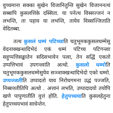
वुच्चमाना सक्का सुखेन विजानितुन्ति सुखेन विजाननत्थं
सब्बापि कुसलत्तिके दस्सिता. या पनेत्थ विस्सज्जनं न
लभन्ति, ता पहाय या लभन्ति, तायेव विस्सज्जिताति
वेदितब्बा.
तत्थ
कुसलं धम्मं पटिच्चा
ति चतुभूमककुसलधम्मेसु
वेदनाक्खन्धादिभेदं एकं धम्मं पटिच्च पटिगन्त्वा
सहुप्पत्तिसङ्खातेन सदिसभावेन पत्वा, तेन सद्धिं एकतो
उप्पत्तिभावं उपगन्त्वाति अत्थो.
कुसलो धम्मो
ति
चतुभूमककुसलधम्मेसुयेव सञ्ञाक्खन्धादिभेदो एको धम्मो.
उप्पज्जती
ति उप्पादतो याव निरोधगमना उद्धं पज्जति,
निब्बत्ततीतिपि अत्थो
. अत्तानं लभति, उप्पादादयो तयोपि
खणे पापुणातीति वुत्तं होति.
हेतुपच्चया
ति कुसलहेतुना
हेतुपच्चयभावं साधेन्तेन.