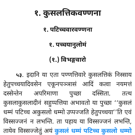
१. कुसलत्तिकवण्णना
१. पटिच्चवारवण्णना
१. पच्चयानुलोमं
(१.) विभङ्गवारो
. इदानि
या एता पण्णत्तिवारे कुसलत्तिकं निस्साय
५३
हेतुपच्चयादिवसेन एकूनपञ्ञासं आदिं कत्वा नयमत्तं
दस्सेन्तेन अपरिमाणा पुच्छा दस्सिता. तत्थ
कुसलाकुसलादीनं सहुप्पत्तिया अभावतो या पुच्छा ‘‘कुसलं
धम्मं पटिच्च अकुसलो धम्मो उप्पज्जति हेतुपच्चया’’ति एवं
विस्सज्जनं न लभन्ति. ता पहाय या विस्सज्जनं लभन्ति,
तायेव
विस्सज्जेतुं अयं
कुसलं धम्मं पटिच्च कुसलो धम्मो