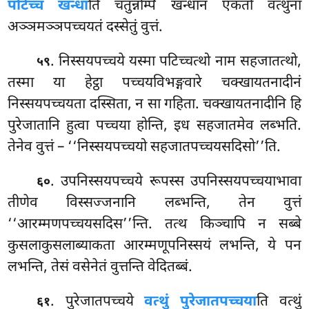
पटिच्च खन्धा
ति चतुन्नम्पि खन्धानं एकतो वत्थुना
अञ्ञमञ्ञपच्चयतं दस्सेतुं वुत्तं.
. निस्सयपच्चये यस्मा पटिच्चत्थो नाम सहजातत्थो,
५९
तस्मा या हेट्ठा पच्चयविभङ्गवारे चक्खायतनादीनं
निस्सयपच्चयता दस्सिता, न सा गहिता. चक्खायतनादीनि हि
पुरेजातानि हुत्वा पच्चया होन्ति, इध सहजातमेव लब्भति.
तेनेव वुत्तं – ‘‘निस्सयपच्चयो सहजातपच्चयसदिसो’’ति.
. उपनिस्सयपच्चये रूपस्स उपनिस्सयपच्चयाभावा
६०
तीणेव विस्सज्जनानि लब्भन्ति, तेन वुत्तं
‘‘आरम्मणपच्चयसदिस’’न्ति. तत्थ किञ्चापि न सब्बे
कुसलाकुसलाब्याकता आरम्मणूपनिस्सयं लभन्ति, ये पन
लभन्ति, तेसं वसेनेतं वुत्तन्ति वेदितब्बं.
. पुरेजातपच्चये
वत्थुं पुरेजातपच्चया
ति वत्थुं
६१