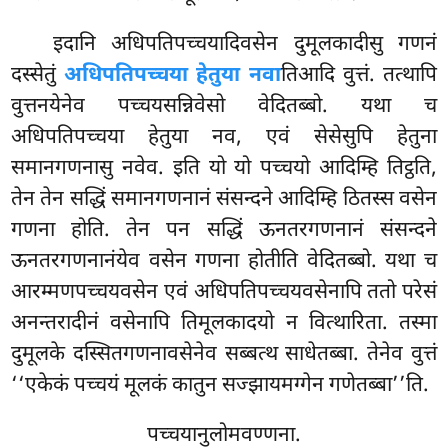
इदानि अधिपतिपच्चयादिवसेन दुमूलकादीसु गणनं
दस्सेतुं
अधिपतिपच्चया हेतुया नवा
तिआदि वुत्तं. तत्थापि
वुत्तनयेनेव पच्चयसन्निवेसो वेदितब्बो. यथा च
अधिपतिपच्चया हेतुया नव, एवं सेसेसुपि हेतुना
समानगणनासु नवेव. इति यो यो पच्चयो आदिम्हि तिट्ठति,
तेन तेन सद्धिं समानगणनानं संसन्दने आदिम्हि ठितस्स वसेन
गणना होति. तेन पन सद्धिं ऊनतरगणनानं संसन्दने
ऊनतरगणनानंयेव वसेन गणना होतीति वेदितब्बो. यथा च
आरम्मणपच्चयवसेन एवं अधिपतिपच्चयवसेनापि ततो परेसं
अनन्तरादीनं वसेनापि तिमूलकादयो न वित्थारिता. तस्मा
दुमूलके
दस्सितगणनावसेनेव सब्बत्थ साधेतब्बा. तेनेव वुत्तं
‘‘एकेकं पच्चयं मूलकं कातुन सज्झायमग्गेन गणेतब्बा’’ति.
पच्चयानुलोमवण्णना.