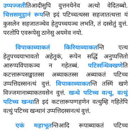
उप्पज्जती
तिआदीसुपि वुत्तनयेनेव अत्थो वेदितब्बो.
चित्तसमुट्ठानं रूप
न्ति इदं पटिच्चत्थस्स सहजातत्थत्ता यं
कुसलेन सहजातञ्चेव हेतुपच्चयञ्च लभति, तं दस्सेतुं वुत्तं.
परतोपि एवरूपेसु ठानेसु अयमेव नयो.
विपाकाब्याकतं किरियाब्याकत
न्ति एत्थ
हेतुपच्चयाभावतो अहेतुकं, रूपेन सद्धिं अनुप्पत्तितो
आरुप्पविपाकञ्च न गहेतब्बं.
पटिसन्धिक्खणे
ति
कटत्तारूपसङ्खातस्स अब्याकतस्स अब्याकतं पटिच्च
उप्पत्तिदस्सनत्थं वुत्तं.
विपाकाब्याकत
न्ति तस्मिं खणे
विज्जमानाब्याकतवसेन वुत्तं.
खन्धे पटिच्च वत्थु, वत्थुं
पटिच्च खन्धा
ति इदं कटत्तारूपग्गहणेन वत्थुम्हि गहितेपि
वत्थुं पटिच्च खन्धानं उप्पत्तिदस्सनत्थं वुत्तं.
एकं महाभूत
न्तिआदि रूपाब्याकतं पटिच्च