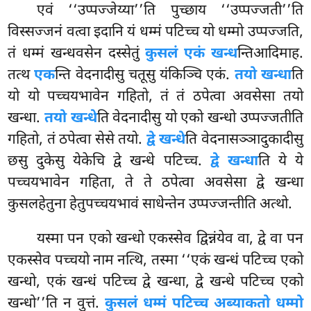
एवं ‘‘उप्पज्जेय्या’’ति पुच्छाय ‘‘उप्पज्जती’’ति
विस्सज्जनं वत्वा इदानि यं धम्मं पटिच्च यो धम्मो उप्पज्जति,
तं धम्मं खन्धवसेन दस्सेतुं
कुसलं एकं खन्ध
न्तिआदिमाह.
तत्थ
एक
न्ति वेदनादीसु चतूसु यंकिञ्चि एकं.
तयो खन्धा
ति
यो यो पच्चयभावेन गहितो, तं तं ठपेत्वा अवसेसा तयो
खन्धा.
तयो खन्धे
ति वेदनादीसु यो एको खन्धो उप्पज्जतीति
गहितो, तं ठपेत्वा सेसे तयो.
द्वे खन्धे
ति वेदनासञ्ञादुकादीसु
छसु दुकेसु येकेचि
द्वे खन्धे पटिच्च.
द्वे खन्धा
ति ये ये
पच्चयभावेन गहिता, ते ते ठपेत्वा अवसेसा द्वे खन्धा
कुसलहेतुना हेतुपच्चयभावं साधेन्तेन उप्पज्जन्तीति अत्थो.
यस्मा पन एको खन्धो एकस्सेव द्विन्नंयेव वा, द्वे वा पन
एकस्सेव पच्चयो नाम नत्थि, तस्मा ‘‘एकं खन्धं पटिच्च एको
खन्धो, एकं खन्धं पटिच्च द्वे खन्धा, द्वे खन्धे पटिच्च एको
खन्धो’’ति न वुत्तं.
कुसलं धम्मं पटिच्च अब्याकतो धम्मो