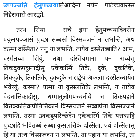
उप्पज्जति हेतुपच्चया
तिआदिना नयेन पटिच्चवारस्स
निद्देसवारो आरद्धो.
तत्थ सिया – सचे इमा हेतुपच्चयादिवसेन
एकूनपञ्ञासं पुच्छा सब्बसो विस्सज्जनं न लभन्ति, अथ
कस्मा दस्सिता? ननु या लभन्ति, तायेव दस्सेतब्बाति? आम,
दस्सेतब्बा सियुं. तथा दस्सियमाना पन सब्बेसु
तिकदुकपट्ठानादीसु एकेकस्मिं तिके, दुके, दुकतिके,
तिकदुके, तिकतिके, दुकदुके च सङ्खेपं अकत्वा दस्सेतब्बायेव
भवेय्युं. कस्मा? यस्मा या कुसलत्तिके लभन्ति, न तायेव
वेदनात्तिकादीसु. धम्मानुलोमपच्चनीये च तिकपट्ठाने
वितक्कत्तिकपीतित्तिकानं विस्सज्जने सब्बापेता विस्सज्जनं
लभन्ति, तस्मा उक्कट्ठपरिच्छेदेन एकेकस्मिं तिके यत्तकाहि
पुच्छाहि भवितब्बं सब्बा कुसलत्तिके दस्सिता. एवं दस्सितासु
हि या तत्थ विस्सज्जनं न लभन्ति, ता पहाय या लभन्ति, ता