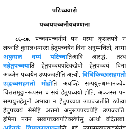
पटिच्चवारो
पच्चयपच्चनीयवण्णना
. पच्चयपच्चनीयं पन यस्मा कुसलपदे न
८६-८७
लब्भति कुसलधम्मस्स हेतुपच्चयेन विना अनुप्पत्तितो, तस्मा
अकुसलं धम्मं पटिच्चा
तिआदि आरद्धं. तत्थ
नहेतुपच्चया
ति हेतुपच्चयपटिक्खेपो हेतुपच्चयं विना
अञ्ञेन पच्चयेन उप्पज्जतीति अत्थो.
विचिकिच्छासहगतो
उद्धच्चसहगतो मोहो
ति अयञ्हि सम्पयुत्तधम्मानञ्चेव
चित्तसमुट्ठानरूपस्स च सयं हेतुपच्चयो होति, अञ्ञस्स पन
सम्पयुत्तहेतुनो अभावा न हेतुपच्चया उप्पज्जतीति ठपेत्वा
हेतुपच्चयं सेसेहि अत्तनो अनुरूपपच्चयेहि उप्पज्जति.
इमिना नयेन सब्बपच्चयपटिक्खेपेसु अत्थो वेदितब्बो.
अहेतुकं विपाकाब्याकत
न्ति इदं रूपसमुट्ठापकवसेनेव