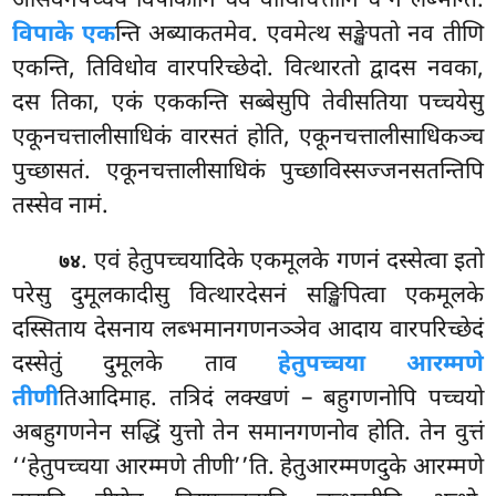
आसेवनपच्चये विपाकानि चेव वीथिचित्तानि च न लब्भन्ति.
विपाके एक
न्ति अब्याकतमेव. एवमेत्थ सङ्खेपतो नव तीणि
एकन्ति, तिविधोव वारपरिच्छेदो. वित्थारतो द्वादस नवका,
दस तिका, एकं एककन्ति सब्बेसुपि तेवीसतिया पच्चयेसु
एकूनचत्तालीसाधिकं वारसतं होति, एकूनचत्तालीसाधिकञ्च
पुच्छासतं. एकूनचत्तालीसाधिकं पुच्छाविस्सज्जनसतन्तिपि
तस्सेव नामं.
. एवं हेतुपच्चयादिके एकमूलके गणनं दस्सेत्वा इतो
७४
परेसु दुमूलकादीसु वित्थारदेसनं सङ्खिपित्वा एकमूलके
दस्सिताय देसनाय लब्भमानगणनञ्ञेव आदाय वारपरिच्छेदं
दस्सेतुं दुमूलके ताव
हेतुपच्चया आरम्मणे
तीणी
तिआदिमाह. तत्रिदं लक्खणं
– बहुगणनोपि पच्चयो
अबहुगणनेन सद्धिं युत्तो तेन समानगणनोव होति. तेन वुत्तं
‘‘हेतुपच्चया आरम्मणे तीणी’’ति. हेतुआरम्मणदुके आरम्मणे