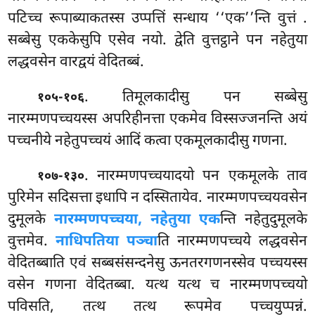
पटिच्च रूपाब्याकतस्स उप्पत्तिं सन्धाय ‘‘एक’’न्ति वुत्तं
.
सब्बेसु एककेसुपि एसेव नयो. द्वेति वुत्तट्ठाने पन नहेतुया
लद्धवसेन वारद्वयं वेदितब्बं.
. तिमूलकादीसु पन सब्बेसु
१०५-१०६
नारम्मणपच्चयस्स अपरिहीनत्ता एकमेव विस्सज्जनन्ति अयं
पच्चनीये नहेतुपच्चयं आदिं कत्वा एकमूलकादीसु गणना.
. नारम्मणपच्चयादयो पन एकमूलके ताव
१०७-१३०
पुरिमेन सदिसत्ता इधापि न दस्सितायेव. नारम्मणपच्चयवसेन
दुमूलके
नारम्मणपच्चया, नहेतुया एक
न्ति नहेतुदुमूलके
वुत्तमेव.
नाधिपतिया पञ्चा
ति नारम्मणपच्चये लद्धवसेन
वेदितब्बाति एवं सब्बसंसन्दनेसु ऊनतरगणनस्सेव पच्चयस्स
वसेन गणना वेदितब्बा. यत्थ यत्थ च नारम्मणपच्चयो
पविसति, तत्थ तत्थ रूपमेव पच्चयुप्पन्नं.