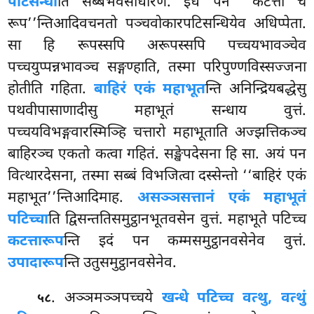
पटिसन्धी
ति सब्बभवसाधारणं. इध पन ‘‘कटत्ता च
रूप’’न्तिआदिवचनतो पञ्चवोकारपटिसन्धियेव अधिप्पेता.
सा हि रूपस्सपि अरूपस्सपि पच्चयभावञ्चेव
पच्चयुप्पन्नभावञ्च सङ्गण्हाति, तस्मा परिपुण्णविस्सज्जना
होतीति गहिता.
बाहिरं एकं महाभूत
न्ति अनिन्द्रियबद्धेसु
पथवीपासाणादीसु महाभूतं सन्धाय वुत्तं.
पच्चयविभङ्गवारस्मिञ्हि चत्तारो महाभूताति अज्झत्तिकञ्च
बाहिरञ्च एकतो कत्वा गहितं. सङ्खेपदेसना हि सा. अयं पन
वित्थारदेसना, तस्मा सब्बं विभजित्वा दस्सेन्तो ‘‘बाहिरं एकं
महाभूत’’न्तिआदिमाह.
असञ्ञसत्तानं एकं महाभूतं
पटिच्चा
ति द्विसन्ततिसमुट्ठानभूतवसेन वुत्तं. महाभूते पटिच्च
कटत्तारूप
न्ति इदं पन कम्मसमुट्ठानवसेनेव वुत्तं.
उपादारूप
न्ति उतुसमुट्ठानवसेनेव.
. अञ्ञमञ्ञपच्चये
खन्धे पटिच्च वत्थु, वत्थुं
५८