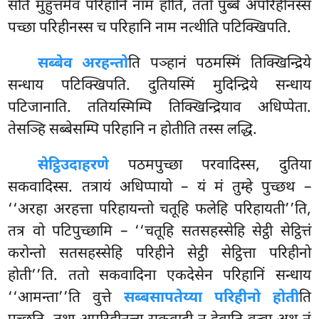
सति मुहुत्तमेव परिहानि नाम होति, ततो पुब्बे अपरिहीनस्स
पच्छा परिहीनस्स च परिहानि नाम नत्थीति पटिक्खिपति.
सब्बेव अरहन्तो
ति पञ्हानं पठमस्मिं तिक्खिन्द्रिये
सन्धाय पटिक्खिपति. दुतियस्मिं मुदिन्द्रिये सन्धाय
पटिजानाति. ततियस्मिम्पि तिक्खिन्द्रियाव अधिप्पेता.
तेसञ्हि सब्बेसम्पि परिहानि न होतीति तस्स लद्धि.
सेट्ठिउदाहरणे
पठमपुच्छा परवादिस्स, दुतिया
सकवादिस्स. तत्रायं अधिप्पायो – यं मं तुम्हे पुच्छथ –
‘‘अरहा अरहत्ता परिहायन्तो चतूहि फलेहि परिहायती’’ति,
तत्र वो पटिपुच्छामि – ‘‘चतूहि सतसहस्सेहि सेट्ठी सेट्ठित्तं
करोन्तो सतसहस्सेहि परिहीने सेट्ठी सेट्ठित्ता परिहीनो
होती’’ति. ततो सकवादिना एकदेसेन परिहानिं सन्धाय
‘‘आमन्ता’’ति वुत्ते
सब्बसापतेय्या परिहीनो होती
ति