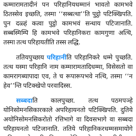
कम्मारामतादीनं पन परिहानियधम्मानं भावतो कामभवे
ठितस्सेव इच्छति, तस्मा ‘‘सब्बत्था’’ति
पुट्ठो पटिक्खिपति.
पुन दळ्हं कत्वा पुट्ठो कामभवं सन्धाय पटिजानाति.
सब्बस्मिम्पि हि कामभवे परिहानिकरा कामगुणा अत्थि,
तस्मा तत्थ परिहायतीति तस्स लद्धि.
ततियपुच्छाय
परिहानी
ति परिहानिकरे धम्मे पुच्छति.
तत्थ यस्मा परिहानि नाम कम्मारामतादिधम्मा, विसेसतो वा
कामरागब्यापादा एव, ते च रूपारूपभवे नत्थि, तस्मा ‘‘न
हेव’’न्ति पटिक्खेपो परवादिस्स.
सब्बदा
ति कालपुच्छा. तत्थ पठमपञ्हे
योनिसोमनसिकारकाले अपरिहायनतो पटिक्खिपति. दुतिये
अयोनिसोमनसिकरोतो रत्तिभागे वा दिवसभागे वा सब्बदा
परिहायनतो पटिजानाति. ततिये परिहानिकरधम्मसमायोगे