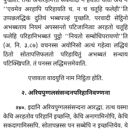
पुच्छति. तथा अपरिहीनत्ता सकवादी न हेवाति वत्वा अथ नं
‘‘एवमेव अरहापि परिहायति च. न च चतूहि फलेही’’ति
उप्पन्नलद्धिकं दुतियं भब्बपञ्हं पुच्छति. परवादी सेट्ठिनो
अभब्बताय नियमं अपस्सन्तो पटिजानित्वा अरहतो चतूहि
फलेहि परिहानिभब्बतं पुट्ठो ‘‘नियतो सम्बोधिपरायणो’’ति
(अ. नि. ३.८७) वचनस्स अयोनिसो अत्थं गहेत्वा लद्धियं
ठितो सोतापत्तिफलतो परिहायितुं अभब्बतं सन्धाय
पटिक्खिपति. तं पनस्स लद्धिमत्तमेवाति.
एत्तावता वादयुत्ति नाम निट्ठिता होति.
२. अरियपुग्गलसंसन्दनपरिहानिवण्णना
. इदानि
अरियपुग्गलसंसन्दना आरद्धा. तत्थ यस्मा
२४०
केचि अरहतोव परिहानिं इच्छन्ति, केचि अनागामिनोपि, केचि
सकदागामिस्सपि. सोतापन्नस्स पन सब्बेपि न इच्छन्तियेव. ये