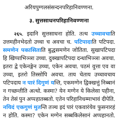
अरियपुग्गलसंसन्दनपरिहानिवण्णना.
३. सुत्तसाधनपरिहानिवण्णना
. इदानि
सुत्तसाधना होति. तत्थ
उच्चावचा
ति
२६५
उत्तमहीनभेदतो उच्चा च अवचा च.
पटिपादा
ति पटिपदा.
समणेन पकासिता
ति बुद्धसमणेन जोतिता. सुखापटिपदा
हि खिप्पाभिञ्ञा उच्चा. दुक्खापटिपदा दन्धाभिञ्ञा अवचा.
इतरा द्वे एकेनङ्गेन
उच्चा, एकेन अवचा. पठमं वुत्ता एव वा
उच्चा, इतरो तिस्सोपि अवचा. ताय चेताय उच्चावचाय
पटिपदाय
न पारं दिगुणं य
न्ति, एकमग्गेन द्विक्खत्तुं निब्बानं
न गच्छन्तीति अत्थो. कस्मा? येन मग्गेन ये किलेसा पहीना,
तेन तेसं पुन अप्पहातब्बतो. एतेन परिहानिधम्माभावं दीपेति.
नयिदं एकगुणं मुत
न्ति तञ्च इदं पारं एकवारंयेव फुसनारहं
न होति. कस्मा? एकेन मग्गेन सब्बकिलेसानं अप्पहानतो.