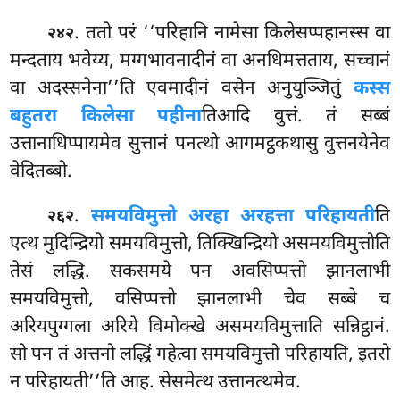
. ततो परं ‘‘परिहानि नामेसा किलेसप्पहानस्स वा
२४२
मन्दताय भवेय्य, मग्गभावनादीनं वा अनधिमत्तताय, सच्चानं
वा अदस्सनेना’’ति एवमादीनं वसेन अनुयुञ्जितुं
कस्स
बहुतरा किलेसा पहीना
तिआदि वुत्तं. तं सब्बं
उत्तानाधिप्पायमेव सुत्तानं पनत्थो आगमट्ठकथासु वुत्तनयेनेव
वेदितब्बो.
.
समयविमुत्तो अरहा अरहत्ता परिहायती
ति
२६२
एत्थ मुदिन्द्रियो समयविमुत्तो, तिक्खिन्द्रियो असमयविमुत्तोति
तेसं लद्धि. सकसमये पन अवसिप्पत्तो झानलाभी
समयविमुत्तो, वसिप्पत्तो झानलाभी चेव सब्बे च
अरियपुग्गला अरिये विमोक्खे असमयविमुत्ताति सन्निट्ठानं.
सो पन तं अत्तनो लद्धिं गहेत्वा समयविमुत्तो
परिहायति, इतरो
न परिहायती’’ति आह. सेसमेत्थ उत्तानत्थमेव.