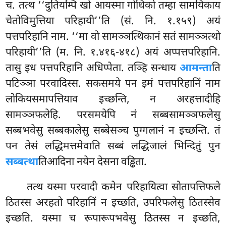
च. तत्थ ‘‘दुतियम्पि खो आयस्मा गोधिको तम्हा सामयिकाय
चेतोविमुत्तिया परिहायी’’ति (सं. नि. १.१५९) अयं
पत्तपरिहानि नाम. ‘‘मा वो सामञ्ञत्थिकानं सतं सामञ्ञत्थो
परिहायी’’ति (म. नि. १.४१६-४१८) अयं अप्पत्तपरिहानि.
तासु इध पत्तपरिहानि अधिप्पेता. तञ्हि सन्धाय
आमन्ता
ति
पटिञ्ञा परवादिस्स. सकसमये पन इमं पत्तपरिहानिं नाम
लोकियसमापत्तियाव इच्छन्ति, न अरहत्तादीहि
सामञ्ञफलेहि. परसमयेपि नं सब्बसामञ्ञफलेसु
सब्बभवेसु सब्बकालेसु सब्बेसञ्च पुग्गलानं न इच्छन्ति. तं
पन तेसं लद्धिमत्तमेवाति सब्बं लद्धिजालं भिन्दितुं पुन
सब्बत्था
तिआदिना नयेन देसना वड्ढिता.
तत्थ यस्मा परवादी कमेन परिहायित्वा सोतापत्तिफले
ठितस्स अरहतो परिहानिं न इच्छति, उपरिफलेसु ठितस्सेव
इच्छति. यस्मा च रूपारूपभवेसु ठितस्स न इच्छति,