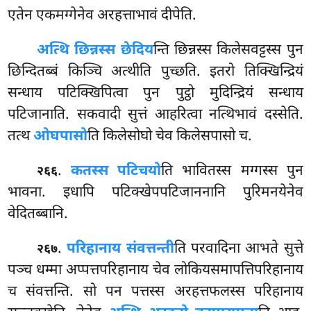
एतेन एकमग्गेनेव अरहत्ताभावं दीपेति.
अत्थि छिन्नस्स छेदिय
न्ति छिन्नस्स किलेसवट्टस्स पुन
छिन्दितब्बं किञ्चि अत्थीति पुच्छति. इतरो तिक्खिन्द्रियं
सन्धाय पटिक्खिपित्वा पुन पुट्ठो मुदिन्द्रियं सन्धाय
पटिजानाति. सकवादी सुत्तं आहरित्वा नत्थिभावं दस्सेति.
तत्थ
ओघपासो
ति किलेसोघो चेव किलेसपासो च.
.
कतस्स पटिचयो
ति भावितस्स मग्गस्स पुन
२६६
भावना. इधापि पटिक्खेपपटिजाननानि पुरिमनयेनेव
वेदितब्बानि.
.
परिहानाय संवत्तन्ती
ति परवादिना आभते सुत्ते
२६७
पञ्च धम्मा अप्पत्तपरिहानाय चेव लोकियसमापत्तिपरिहानाय
च संवत्तन्ति. सो पन पत्तस्स अरहत्तफलस्स परिहानाय