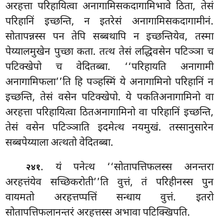
अरहत्ता परिहायित्वा अनागामिसकदागामिभावे ठिता, तेसं
परिहानिं इच्छन्ति, न इतरेसं अनागामिसकदागामीनं.
सोतापन्नस्स
पन तेपि सब्बथापि न इच्छन्तियेव, तस्मा
पेय्यालमुखेन पुच्छा कता. तत्थ तेसं लद्धिवसेन पटिञ्ञा च
पटिक्खेपो च वेदितब्बा. ‘‘परिहायति अनागामी
अनागामिफला’’ति हि पञ्हस्मिं ये अनागामिनो परिहानिं न
इच्छन्ति, तेसं वसेन पटिक्खेपो. ये पकतिअनागामिनो वा
अरहत्ता परिहायित्वा ठितअनागामिनो वा परिहानिं इच्छन्ति,
तेसं वसेन पटिञ्ञाति इदमेत्थ नयमुखं. तस्सानुसारेन
सब्बपेय्याला अत्थतो वेदितब्बा.
. यं पनेत्थ ‘‘सोतापत्तिफलस्स अनन्तरा
२४१
अरहत्तंयेव सच्छिकरोती’’ति वुत्तं, तं परिहीनस्स पुन
वायमतो अरहत्तप्पत्तिं सन्धाय वुत्तं. इतरो
सोतापत्तिफलानन्तरं अरहत्तस्स अभावा पटिक्खिपति.