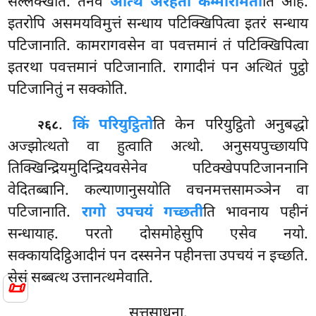
सल्लक्खेति. तेनेव
अत्थि अरहतो कम्मारामता
ति आह.
इतरोपि असमयविमुत्तं
सन्धाय पटिक्खिपित्वा इतरं सन्धाय
पटिजानाति. कामरागवसेन वा पवत्तमानं तं पटिक्खिपित्वा
इतरथा पवत्तमानं पटिजानाति. रागादीनं पन अत्थितं पुट्ठो
पटिजानितुं न सक्कोति.
.
किं परियुट्ठितो
ति केन परियुट्ठितो अनुबद्धो
२६८
अज्झोत्थतो वा हुत्वाति अत्थो. अनुसयपुच्छायपि
तिक्खिन्द्रियमुदिन्द्रियवसेनेव पटिक्खेपपटिजाननानि
वेदितब्बानि. कल्याणानुसयोति
वचनमत्तसामञ्ञेन वा
पटिजानाति.
रागो उपचयं गच्छती
ति भावनाय पहीनं
सन्धायाह. परतो दोसमोहेसुपि एसेव नयो.
सक्कायदिट्ठिआदीनं पन दस्सनेन पहीनत्ता उपचयं न इच्छति.
सेसं सब्बत्थ उत्तानत्थमेवाति.
📜
सुत्तसाधना.