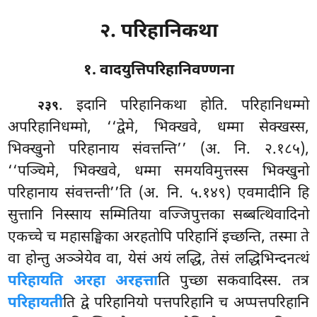
२. परिहानिकथा
१. वादयुत्तिपरिहानिवण्णना
. इदानि
परिहानिकथा होति. परिहानिधम्मो
२३९
अपरिहानिधम्मो, ‘‘द्वेमे, भिक्खवे, धम्मा सेक्खस्स,
भिक्खुनो परिहानाय संवत्तन्ति’’ (अ. नि. २.१८५),
‘‘पञ्चिमे, भिक्खवे, धम्मा
समयविमुत्तस्स भिक्खुनो
परिहानाय संवत्तन्ती’’ति (अ. नि. ५.१४९) एवमादीनि हि
सुत्तानि निस्साय सम्मितिया वज्जिपुत्तका सब्बत्थिवादिनो
एकच्चे च महासङ्घिका अरहतोपि परिहानिं इच्छन्ति, तस्मा ते
वा होन्तु अञ्ञेयेव वा, येसं अयं लद्धि, तेसं लद्धिभिन्दनत्थं
परिहायति अरहा अरहत्ता
ति पुच्छा सकवादिस्स. तत्र
परिहायती
ति द्वे परिहानियो पत्तपरिहानि च अप्पत्तपरिहानि