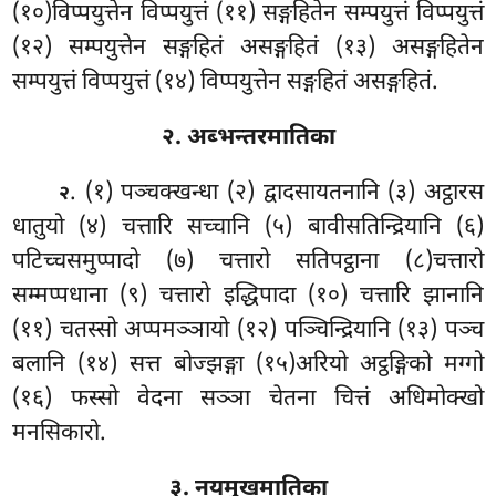
(१०)विप्पयुत्तेन विप्पयुत्तं (११) सङ्गहितेन सम्पयुत्तं विप्पयुत्तं
(१२) सम्पयुत्तेन सङ्गहितं असङ्गहितं (१३) असङ्गहितेन
सम्पयुत्तं विप्पयुत्तं (१४) विप्पयुत्तेन सङ्गहितं असङ्गहितं.
२. अब्भन्तरमातिका
. (१) पञ्चक्खन्धा
(२) द्वादसायतनानि (३) अट्ठारस
२
धातुयो (४) चत्तारि सच्चानि (५) बावीसतिन्द्रियानि (६)
पटिच्चसमुप्पादो (७) चत्तारो सतिपट्ठाना (८)चत्तारो
सम्मप्पधाना (९) चत्तारो इद्धिपादा (१०) चत्तारि झानानि
(११) चतस्सो अप्पमञ्ञायो (१२) पञ्चिन्द्रियानि (१३) पञ्च
बलानि (१४) सत्त बोज्झङ्गा (१५)अरियो अट्ठङ्गिको मग्गो
(१६) फस्सो वेदना सञ्ञा चेतना चित्तं अधिमोक्खो
मनसिकारो.
३. नयमुखमातिका