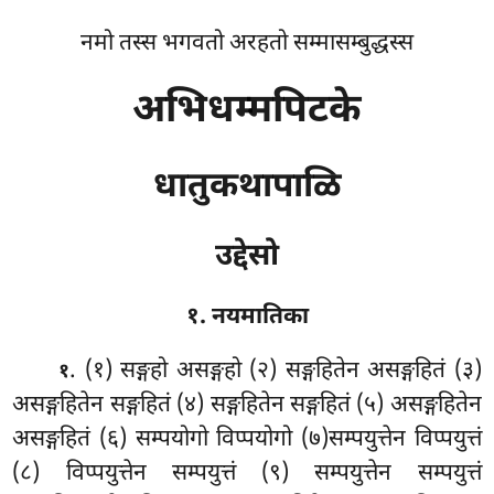
नमो तस्स भगवतो अरहतो सम्मासम्बुद्धस्स
अभिधम्मपिटके
धातुकथापाळि
उद्देसो
१. नयमातिका
. (१) सङ्गहो
असङ्गहो (२) सङ्गहितेन असङ्गहितं (३)
१
असङ्गहितेन सङ्गहितं (४) सङ्गहितेन सङ्गहितं (५) असङ्गहितेन
असङ्गहितं (६) सम्पयोगो विप्पयोगो (७)सम्पयुत्तेन विप्पयुत्तं
(८) विप्पयुत्तेन सम्पयुत्तं (९) सम्पयुत्तेन सम्पयुत्तं