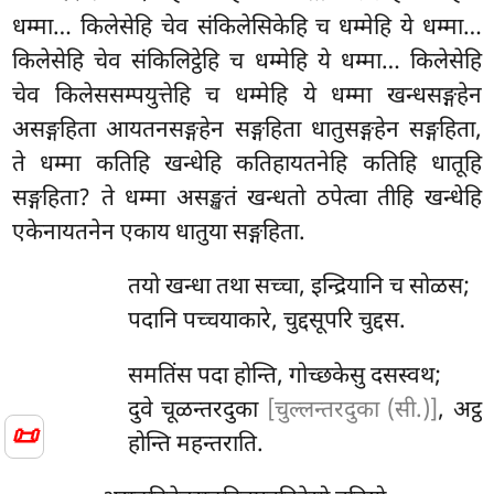
धम्मा… किलेसेहि चेव संकिलेसिकेहि च धम्मेहि ये धम्मा…
किलेसेहि चेव संकिलिट्ठेहि च धम्मेहि ये धम्मा… किलेसेहि
चेव किलेससम्पयुत्तेहि च धम्मेहि ये धम्मा खन्धसङ्गहेन
असङ्गहिता आयतनसङ्गहेन सङ्गहिता धातुसङ्गहेन सङ्गहिता,
ते धम्मा कतिहि खन्धेहि कतिहायतनेहि कतिहि धातूहि
सङ्गहिता? ते धम्मा असङ्खतं खन्धतो ठपेत्वा तीहि खन्धेहि
एकेनायतनेन एकाय धातुया सङ्गहिता.
तयो खन्धा तथा सच्चा, इन्द्रियानि च सोळस;
पदानि पच्चयाकारे, चुद्दसूपरि चुद्दस.
समतिंस पदा होन्ति, गोच्छकेसु दसस्वथ;
दुवे चूळन्तरदुका
[चुल्लन्तरदुका (सी.)]
, अट्ठ
📜
होन्ति महन्तराति.