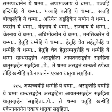
सम्मप्पधानेन ये धम्मा… अप्पमञ्ञाय ये धम्मा… पञ्चहि
इन्द्रियेहि ये धम्मा… पञ्चहि बलेहि ये धम्मा… सत्तहि
बोज्झङ्गेहि ये धम्मा… अरियेन अट्ठङ्गिकेन मग्गेन ये धम्मा…
फस्सेन ये धम्मा… वेदनाय ये धम्मा… सञ्ञाय ये धम्मा…
चेतनाय ये धम्मा… अधिमोक्खेन ये धम्मा… मनसिकारेन ये
धम्मा… हेतूहि धम्मेहि ये धम्मा… हेतूहि चेव सहेतुकेहि च
धम्मेहि ये धम्मा… हेतूहि चेव हेतुसम्पयुत्तेहि च धम्मेहि ये
धम्मा खन्धसङ्गहेन असङ्गहिता आयतनसङ्गहेन सङ्गहिता
धातुसङ्गहेन सङ्गहिता…पे… ते धम्मा असङ्खतं खन्धतो ठपेत्वा
तीहि खन्धेहि एकेनायतनेन एकाय धातुया सङ्गहिता.
. अप्पच्चयेहि धम्मेहि ये धम्मा… असङ्खतेहि धम्मेहि
१८५
ये धम्मा खन्धसङ्गहेन असङ्गहिता आयतनसङ्गहेन सङ्गहिता
धातुसङ्गहेन सङ्गहिता…पे… ते धम्मा चतूहि खन्धेहि
एकेनायतनेन एकाय धातुया
सङ्गहिता.