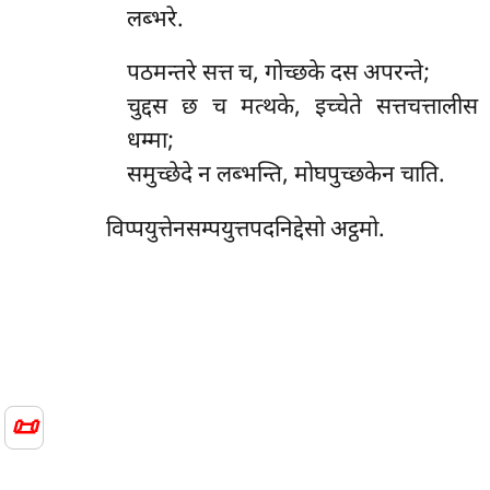
लब्भरे.
पठमन्तरे सत्त च, गोच्छके दस अपरन्ते;
चुद्दस छ च मत्थके, इच्चेते सत्तचत्तालीस
धम्मा;
समुच्छेदे न लब्भन्ति, मोघपुच्छकेन चाति.
विप्पयुत्तेनसम्पयुत्तपदनिद्देसो अट्ठमो.
📜