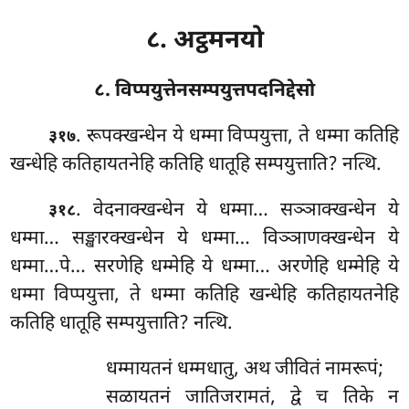
८. अट्ठमनयो
८. विप्पयुत्तेनसम्पयुत्तपदनिद्देसो
. रूपक्खन्धेन
ये धम्मा विप्पयुत्ता, ते धम्मा कतिहि
३१७
खन्धेहि कतिहायतनेहि कतिहि धातूहि सम्पयुत्ताति? नत्थि.
. वेदनाक्खन्धेन ये धम्मा… सञ्ञाक्खन्धेन ये
३१८
धम्मा… सङ्खारक्खन्धेन ये धम्मा… विञ्ञाणक्खन्धेन ये
धम्मा…पे… सरणेहि धम्मेहि ये धम्मा… अरणेहि धम्मेहि ये
धम्मा विप्पयुत्ता, ते धम्मा कतिहि खन्धेहि कतिहायतनेहि
कतिहि धातूहि सम्पयुत्ताति? नत्थि.
धम्मायतनं धम्मधातु, अथ जीवितं नामरूपं;
सळायतनं जातिजरामतं, द्वे च तिके न