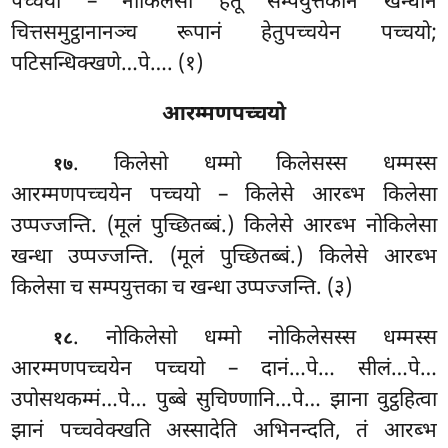
पच्चयो – नोकिलेसा हेतू सम्पयुत्तकानं खन्धानं
चित्तसमुट्ठानानञ्च रूपानं हेतुपच्चयेन पच्चयो;
पटिसन्धिक्खणे…पे…. (१)
आरम्मणपच्चयो
. किलेसो धम्मो किलेसस्स धम्मस्स
१७
आरम्मणपच्चयेन पच्चयो
– किलेसे आरब्भ किलेसा
उप्पज्जन्ति. (मूलं पुच्छितब्बं.) किलेसे आरब्भ नोकिलेसा
खन्धा उप्पज्जन्ति. (मूलं पुच्छितब्बं.) किलेसे आरब्भ
किलेसा च सम्पयुत्तका च खन्धा उप्पज्जन्ति. (३)
. नोकिलेसो धम्मो नोकिलेसस्स धम्मस्स
१८
आरम्मणपच्चयेन पच्चयो – दानं…पे… सीलं…पे…
उपोसथकम्मं…पे… पुब्बे सुचिण्णानि…पे… झाना वुट्ठहित्वा
झानं पच्चवेक्खति अस्सादेति अभिनन्दति, तं आरब्भ