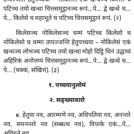
उप्पज्जति हेतुपच्चया – नोकिलेसं एकं खन्धञ्च किलेसे च
पटिच्च तयो खन्धा चित्तसमुट्ठानञ्च रूपं…पे… द्वे खन्धे च…
पे… किलेसे च महाभूते च पटिच्च चित्तसमुट्ठानं
रूपं. (२)
किलेसञ्च नोकिलेसञ्च धम्मं पटिच्च किलेसो च
नोकिलेसो च धम्मा उप्पज्जन्ति हेतुपच्चया – नोकिलेसं एकं
खन्धञ्च लोभञ्च पटिच्च तयो खन्धा मोहो दिट्ठि थिनं उद्धच्चं
अहिरिकं अनोत्तप्पं चित्तसमुट्ठानञ्च रूपं…पे… द्वे खन्धे च…
पे… (चक्कं, संखित्तं). (३)
१. पच्चयानुलोमं
२. सङ्ख्यावारो
. हेतुया नव, आरम्मणे नव, अधिपतिया नव, अनन्तरे
४
नव, समनन्तरे नव (सब्बत्थ नव), विपाके एकं…पे…
अविगते नव.