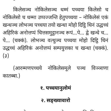
किलेसञ्च
नोकिलेसञ्च धम्मं पच्चया किलेसो च
नोकिलेसो च धम्मा उप्पज्जन्ति हेतुपच्चया – नोकिलेसं एकं
खन्धञ्च लोभञ्च पच्चया तयो खन्धा मोहो दिट्ठि थिनं उद्धच्चं
अहिरिकं अनोत्तप्पं चित्तसमुट्ठानञ्च रूपं…पे… द्वे खन्धे च…
पे… (चक्कं). लोभञ्च वत्थुञ्च पच्चया मोहो दिट्ठि थिनं
उद्धच्चं अहिरिकं अनोत्तप्पं सम्पयुत्तका च खन्धा (चक्कं).
(३)
(आरम्मणपच्चये नोकिलेसमूले पञ्च विञ्ञाणा
कातब्बा.)
१. पच्चयानुलोमं
२. सङ्ख्यावारो