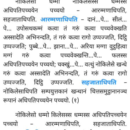
नोकिलेसो धम्मो नोकिलेसस्स धम्मस्स
अधिपतिपच्चयेन पच्चयो – आरम्मणाधिपति,
सहजाताधिपति.
आरम्मणाधिपति
– दानं…पे… सीलं…
पे… उपोसथकम्मं कत्वा तं गरुं कत्वा पच्चवेक्खति
अस्सादेति अभिनन्दति, तं गरुं कत्वा रागो उप्पज्जति, दिट्ठि
उप्पज्जति; पुब्बे…पे… झाना…पे… अरिया मग्गा वुट्ठहित्वा
मग्गं गरुं कत्वा पच्चवेक्खन्ति…पे… फलस्स
अधिपतिपच्चयेन पच्चयो; चक्खुं…पे… वत्थुं नोकिलेसे खन्धे
गरुं कत्वा अस्सादेति अभिनन्दति, तं गरुं कत्वा रागो
उप्पज्जति, दिट्ठि उप्पज्जति.
सहजाताधिपति
–
नोकिलेसाधिपति सम्पयुत्तकानं खन्धानं चित्तसमुट्ठानानञ्च
रूपानं अधिपतिपच्चयेन पच्चयो. (१)
नोकिलेसो धम्मो किलेसस्स धम्मस्स अधिपतिपच्चयेन
पच्चयो – आरम्मणाधिपति, सहजाताधिपति.