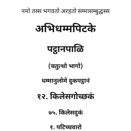
नमो तस्स भगवतो अरहतो सम्मासम्बुद्धस्स
अभिधम्मपिटके
पट्ठानपाळि
(चतुत्थो भागो)
धम्मानुलोमे दुकपट्ठानं
१२. किलेसगोच्छकं
७५. किलेसदुकं
१. पटिच्चवारो