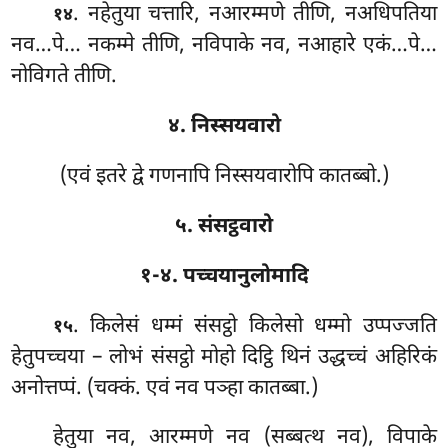
. नहेतुया
चत्तारि, नआरम्मणे तीणि, नअधिपतिया
१४
नव…पे… नकम्मे तीणि, नविपाके नव, नआहारे एकं…पे…
नोविगते तीणि.
४. निस्सयवारो
(एवं इतरे द्वे गणनापि निस्सयवारोपि कातब्बो.)
५. संसट्ठवारो
१-४. पच्चयानुलोमादि
. किलेसं धम्मं संसट्ठो किलेसो धम्मो उप्पज्जति
१५
हेतुपच्चया
– लोभं संसट्ठो मोहो दिट्ठि थिनं उद्धच्चं अहिरिकं
अनोत्तप्पं. (चक्कं. एवं नव पञ्हा कातब्बा.)
हेतुया
नव, आरम्मणे नव (सब्बत्थ नव), विपाके