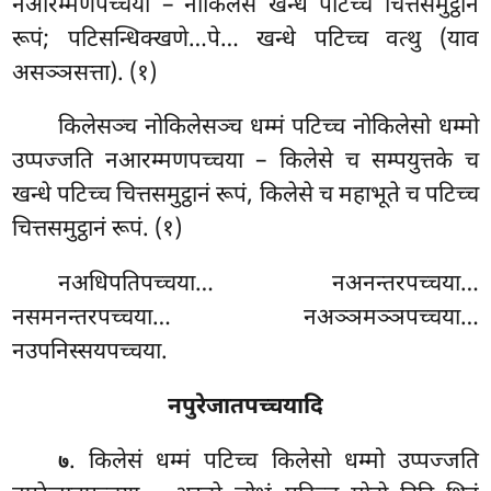
नआरम्मणपच्चया – नोकिलेसे खन्धे पटिच्च चित्तसमुट्ठानं
रूपं; पटिसन्धिक्खणे…पे… खन्धे पटिच्च वत्थु (याव
असञ्ञसत्ता). (१)
किलेसञ्च नोकिलेसञ्च धम्मं पटिच्च नोकिलेसो धम्मो
उप्पज्जति नआरम्मणपच्चया – किलेसे च सम्पयुत्तके च
खन्धे पटिच्च चित्तसमुट्ठानं रूपं, किलेसे च महाभूते च पटिच्च
चित्तसमुट्ठानं रूपं. (१)
नअधिपतिपच्चया… नअनन्तरपच्चया…
नसमनन्तरपच्चया… नअञ्ञमञ्ञपच्चया…
नउपनिस्सयपच्चया.
नपुरेजातपच्चयादि
. किलेसं
धम्मं पटिच्च किलेसो धम्मो उप्पज्जति
७