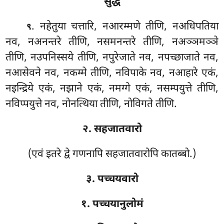
सुद्धं
. नहेतुया चत्तारि, नआरम्मणे तीणि, नअधिपतिया
९
नव, नअनन्तरे तीणि, नसमनन्तरे तीणि, नअञ्ञमञ्ञे
तीणि, नउपनिस्सये तीणि, नपुरेजाते नव, नपच्छाजाते नव,
नआसेवने नव, नकम्मे तीणि, नविपाके
नव, नआहारे एकं,
नइन्द्रिये एकं, नझाने
एकं, नमग्गे एकं, नसम्पयुत्ते तीणि,
नविप्पयुत्ते नव, नोनत्थिया तीणि, नोविगते तीणि.
२. सहजातवारो
(एवं इतरे द्वे गणनापि सहजातवारोपि कातब्बो.)
३. पच्चयवारो
१. पच्चयानुलोमं