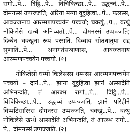
रागो…पे… दिट्ठि…पे… विचिकिच्छा…पे… उद्धच्चं…पे…
दोमनस्सं उप्पज्जति; अरिया मग्गा वुट्ठहित्वा…पे… फलस्स,
आवज्जनाय आरम्मणपच्चयेन पच्चयो; चक्खुं…पे… वत्थुं
नोकिलेसे खन्धे अनिच्चतो…पे… दोमनस्सं उप्पज्जति;
दिब्बेन चक्खुना रूपं पस्सति, दिब्बाय सोतधातुया सद्दं
सुणाति…पे… अनागतंसञाणस्स, आवज्जनाय
आरम्मणपच्चयेन पच्चयो. (१)
नोकिलेसो धम्मो किलेसस्स धम्मस्स आरम्मणपच्चयेन
पच्चयो – दानं…पे… झाना वुट्ठहित्वा झानं अस्सादेति
अभिनन्दति, तं आरब्भ रागो…पे… दिट्ठि…पे…
विचिकिच्छा…पे… उद्धच्चं उप्पज्जति, झाने परिहीने
विप्पटिसारिस्स दोमनस्सं उप्पज्जति, चक्खुं…पे… वत्थुं
नोकिलेसे खन्धे अस्सादेति अभिनन्दति, तं आरब्भ रागो…
पे… दोमनस्सं उप्पज्जति. (२)