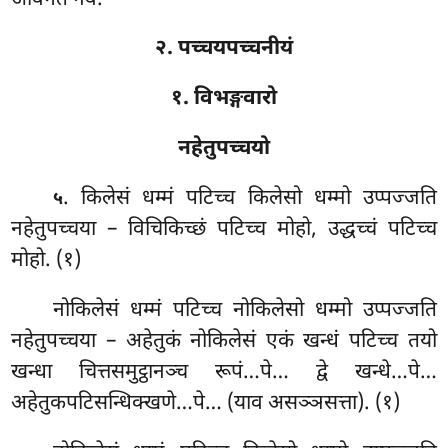
२. पच्चयपच्चनीयं
१. विभङ्गवारो
नहेतुपच्चयो
. किलेसं
धम्मं पटिच्च किलेसो धम्मो उप्पज्जति
५
नहेतुपच्चया – विचिकिच्छं पटिच्च मोहो, उद्धच्चं पटिच्च
मोहो. (१)
नोकिलेसं धम्मं पटिच्च नोकिलेसो धम्मो उप्पज्जति
नहेतुपच्चया – अहेतुकं नोकिलेसं एकं खन्धं पटिच्च तयो
खन्धा चित्तसमुट्ठानञ्च रूपं…पे… द्वे खन्धे…पे…
अहेतुकपटिसन्धिक्खणे…पे… (याव असञ्ञसत्ता). (१)