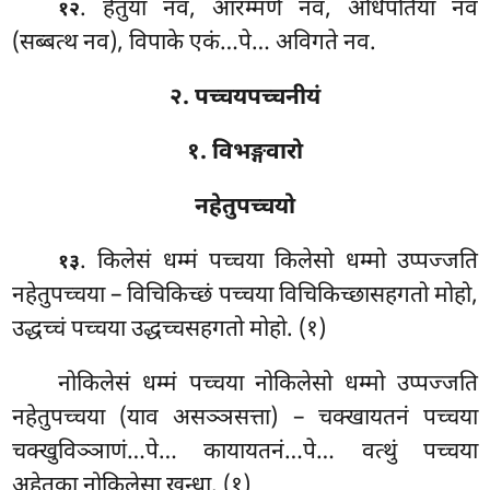
. हेतुया
नव, आरम्मणे नव, अधिपतिया नव
१२
(सब्बत्थ नव), विपाके एकं…पे… अविगते नव.
२. पच्चयपच्चनीयं
१. विभङ्गवारो
नहेतुपच्चयो
. किलेसं धम्मं पच्चया किलेसो धम्मो उप्पज्जति
१३
नहेतुपच्चया – विचिकिच्छं पच्चया विचिकिच्छासहगतो मोहो,
उद्धच्चं पच्चया उद्धच्चसहगतो मोहो. (१)
नोकिलेसं
धम्मं पच्चया नोकिलेसो धम्मो उप्पज्जति
नहेतुपच्चया (याव असञ्ञसत्ता) – चक्खायतनं पच्चया
चक्खुविञ्ञाणं…पे… कायायतनं…पे… वत्थुं पच्चया
अहेतुका नोकिलेसा खन्धा. (१)