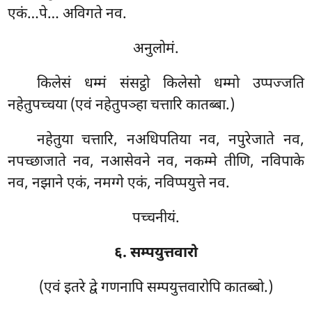
एकं…पे… अविगते नव.
अनुलोमं.
किलेसं धम्मं संसट्ठो किलेसो धम्मो उप्पज्जति
नहेतुपच्चया (एवं नहेतुपञ्हा चत्तारि कातब्बा.)
नहेतुया चत्तारि, नअधिपतिया नव, नपुरेजाते नव,
नपच्छाजाते नव, नआसेवने नव, नकम्मे तीणि, नविपाके
नव, नझाने एकं, नमग्गे एकं, नविप्पयुत्ते नव.
पच्चनीयं.
६. सम्पयुत्तवारो
(एवं इतरे द्वे गणनापि सम्पयुत्तवारोपि कातब्बो.)