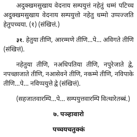
अदुक्खमसुखाय वेदनाय सम्पयुत्तं नहेतुं धम्मं पटिच्च
अदुक्खमसुखाय वेदनाय सम्पयुत्तो नहेतु धम्मो उप्पज्जति
हेतुपच्चया. (१) (संखित्तं.)
. हेतुया
तीणि, आरम्मणे तीणि…पे… अविगते तीणि
३१
(संखित्तं).
नहेतुया तीणि, नअधिपतिया तीणि, नपुरेजाते द्वे,
नपच्छाजाते तीणि, नआसेवने तीणि, नकम्मे तीणि, नविपाके
तीणि…पे… नविप्पयुत्ते द्वे (संखित्तं).
(सहजातवारम्पि…पे… सम्पयुत्तवारम्पि वित्थारेतब्बं.)
७. पञ्हावारो
पच्चयचतुक्कं