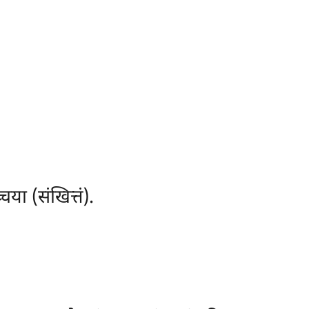
या (संखित्तं).