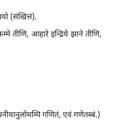
ो (संखित्तं).
 तीणि, आहारे इन्द्रिये झाने तीणि,
नीयानुलोमम्पि गणितं, एवं गणेतब्बं.)