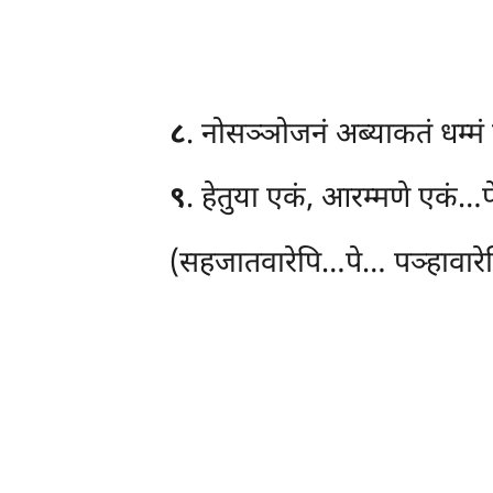
८
. नोसञ्ञोजनं अब्याकतं धम्मं 
९
. हेतुया
एकं, आरम्मणे एकं…पे
(सहजातवारेपि…पे… पञ्हावारेप