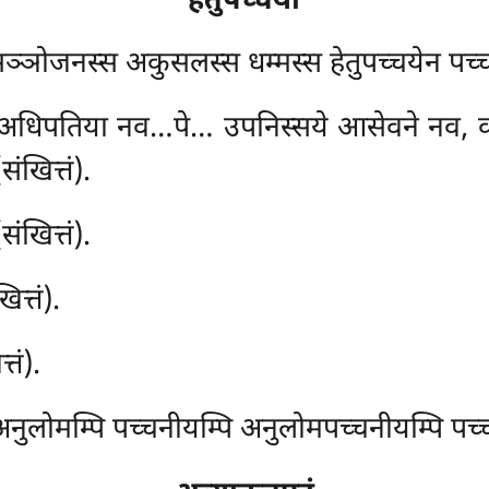
हेतुपच्चयो
्ञोजनस्स अकुसलस्स धम्मस्स हेतुपच्चयेन पच्चय
 अधिपतिया नव…पे… उपनिस्सये आसेवने नव, कम्मे
ंखित्तं).
ंखित्तं).
त्तं).
तं).
नुलोमम्पि पच्चनीयम्पि अनुलोमपच्चनीयम्पि पच्च