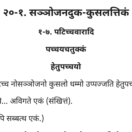
२०-१. सञ्ञोजनदुक-कुसलत्तिकं
१-७. पटिच्चवारादि
पच्चयचतुक्कं
हेतुपच्चयो
िच्च नोसञ्ञोजनो कुसलो धम्मो उप्पज्जति हेतुपच्च
… अविगते एकं (संखित्तं).
ि सब्बत्थ एकं.)