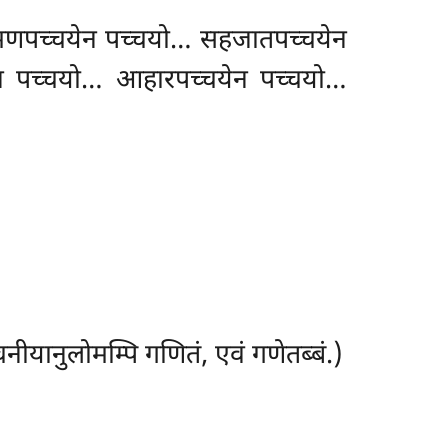
्मणपच्चयेन पच्चयो… सहजातपच्चयेन
ेन
पच्चयो… आहारपच्चयेन पच्चयो…
नीयानुलोमम्पि गणितं, एवं गणेतब्बं.)