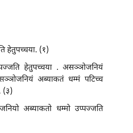
ि हेतुपच्चया. (१)
पज्जति हेतुपच्चया
. असञ्ञोजनियं
सञ्ञोजनियं अब्याकतं धम्मं पटिच्च
 (३)
जनियो अब्याकतो धम्मो उप्पज्जति