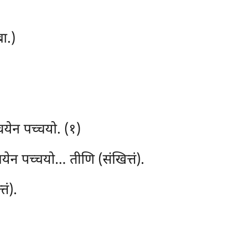
ा.)
चयेन पच्चयो. (१)
ेन पच्चयो… तीणि (संखित्तं).
तं).