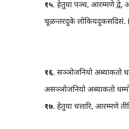
१५
. हेतुया
पञ्च, आरम्मणे द्वे
चूळन्तरदुके लोकियदुकसदिसं. (
१६
. सञ्ञोजनियो अब्याकतो धम्
असञ्ञोजनियो अब्याकतो धम्मो 
१७
. हेतुया
चत्तारि, आरम्मणे ती