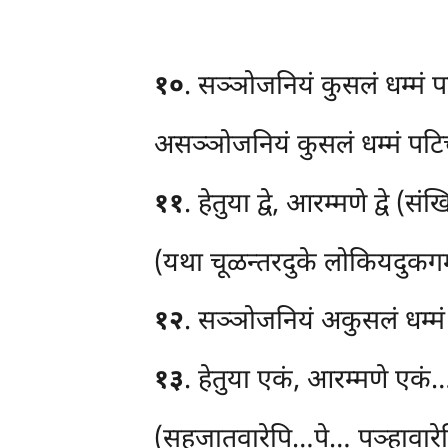
१०
. सञ्ञोजनियं
कुसलं धम्मं 
असञ्ञोजनियं कुसलं धम्मं पटिच
११
. हेतुया द्वे, आरम्मणे द्वे (संखित
(यथा चूळन्तरदुके लोकियदुकगमन
१२
. सञ्ञोजनियं अकुसलं धम्मं
१३
. हेतुया एकं, आरम्मणे एकं…
(सहजातवारेपि…पे… पञ्हावारेप