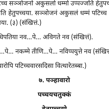
िच्च सञ्ञोजनो अकुसलो धम्मो उप्पज्जति हेतुपच
ति हेतुपच्चया. सञ्ञोजनं अकुसलं धम्मं पटि
ा. (३) (संखित्तं.)
िपतिया नव…पे… अविगते नव (संखित्तं).
े… नकम्मे तीणि…पे… नविप्पयुत्ते नव (संखित्त
रोपि पटिच्चवारसदिसा वित्थारेतब्बा.)
७. पञ्हावारो
पच्चयचतुक्कं