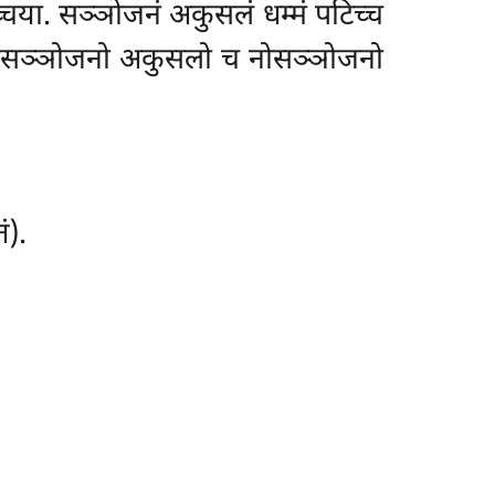
्चया. सञ्ञोजनं अकुसलं धम्मं पटिच्च
च्च सञ्ञोजनो अकुसलो च नोसञ्ञोजनो
ं).