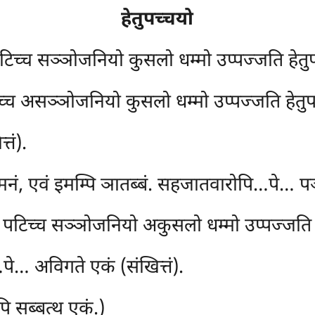
हेतुपच्चयो
पटिच्च सञ्ञोजनियो कुसलो धम्मो उप्पज्जति हेतु
्च असञ्ञोजनियो कुसलो धम्मो उप्पज्जति हेतुपच्
्तं).
ं, एवं इमम्पि ञातब्बं. सहजातवारोपि…पे… पञ्हा
 पटिच्च सञ्ञोजनियो अकुसलो धम्मो उप्पज्जति हे
पे… अविगते एकं (संखित्तं).
ि सब्बत्थ एकं.)