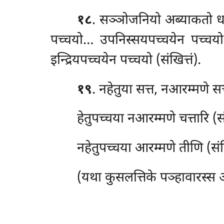
१८
. सञ्ञोजनियो अब्याकतो ध
पच्चयो… उपनिस्सयपच्चयेन पच्चय
इन्द्रियपच्चयेन पच्चयो (संखित्तं).
१९
. नहेतुया सत्त, नआरम्मणे सत्
हेतुपच्चया नआरम्मणे चत्तारि (सं
नहेतुपच्चया आरम्मणे तीणि (संखि
(यथा कुसलत्तिके पञ्हावारस्स अ