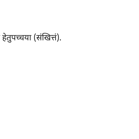
तुपच्चया (संखित्तं).