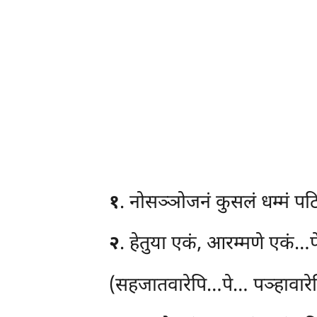
१
. नोसञ्ञोजनं
कुसलं धम्मं पट
२
. हेतुया
एकं, आरम्मणे एकं…पे
(सहजातवारेपि…पे… पञ्हावारेप