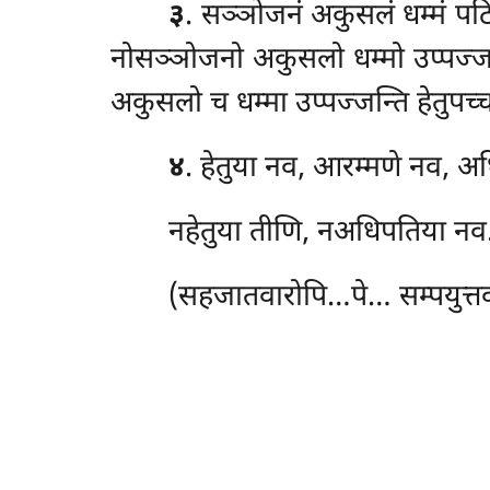
३
. सञ्ञोजनं अकुसलं धम्मं पट
नोसञ्ञोजनो अकुसलो धम्मो उप्पज्ज
अकुसलो च धम्मा उप्पज्जन्ति हेतुपच्चय
४
. हेतुया
नव, आरम्मणे नव, अध
नहेतुया तीणि, नअधिपतिया नव…प
(सहजातवारोपि…पे… सम्पयुत्तवा