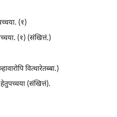
पच्चया. (१)
चया. (१) (संखित्तं.)
वारोपि वित्थारेतब्बा.)
तुपच्चया (संखित्तं).