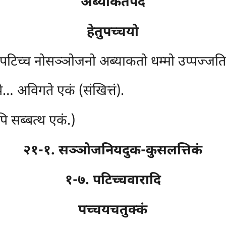
अब्याकतपदं
हेतुपच्चयो
पटिच्च नोसञ्ञोजनो अब्याकतो धम्मो उप्पज्जति हे
… अविगते एकं (संखित्तं).
ि सब्बत्थ एकं.)
२१-१. सञ्ञोजनियदुक-कुसलत्तिकं
१-७. पटिच्चवारादि
पच्चयचतुक्कं