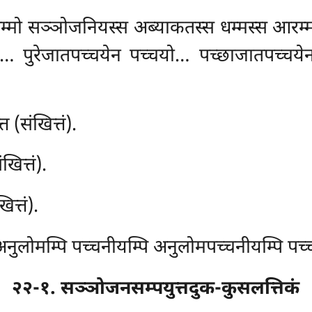
म्मो सञ्ञोजनियस्स अब्याकतस्स धम्मस्स आरम
ो… पुरेजातपच्चयेन पच्चयो… पच्छाजातपच्चय
त (संखित्तं).
खित्तं).
त्तं).
नुलोमम्पि पच्चनीयम्पि अनुलोमपच्चनीयम्पि पच्च
२२-१. सञ्ञोजनसम्पयुत्तदुक-कुसलत्तिकं