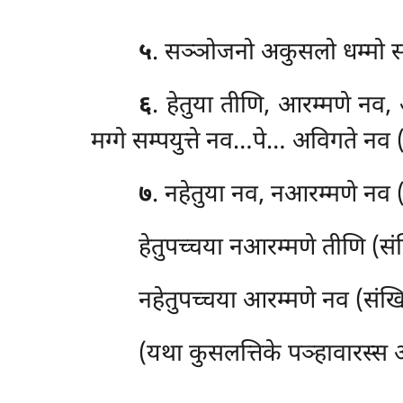
५
. सञ्ञोजनो
अकुसलो धम्मो सञ
६
. हेतुया तीणि, आरम्मणे नव,
मग्गे सम्पयुत्ते नव…पे… अविगते नव (स
७
. नहेतुया नव, नआरम्मणे नव (स
हेतुपच्चया नआरम्मणे तीणि (संखि
नहेतुपच्चया आरम्मणे नव (संखित्
(यथा कुसलत्तिके पञ्हावारस्स अ