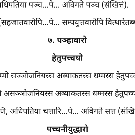
, अधिपतिया पञ्च…पे… अविगते पञ्च (संखित्तं).
सहजातवारोपि…पे… सम्पयुत्तवारोपि वित्थारेतब्ब
७. पञ्हावारो
हेतुपच्चयो
मो सञ्ञोजनियस्स अब्याकतस्स धम्मस्स हेतुपच्
असञ्ञोजनियस्स अब्याकतस्स धम्मस्स हेतुपच्चय
णि, अधिपतिया चत्तारि…पे… अविगते सत्त (संखित्
पच्चनीयुद्धारो