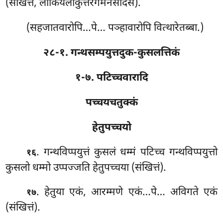
(संखित्तं, लोकियलोकुत्तरगमनसदिसं).
(सहजातवारोपि…पे… पञ्हावारोपि वित्थारेतब्बा.)
२८-१. गन्थसम्पयुत्तदुक-कुसलत्तिकं
१-७. पटिच्चवारादि
पच्चयचतुक्कं
हेतुपच्चयो
. गन्थविप्पयुत्तं कुसलं धम्मं पटिच्च गन्थविप्पयुत्तो
१६
कुसलो धम्मो उप्पज्जति हेतुपच्चया (संखित्तं).
. हेतुया
एकं, आरम्मणे एकं…पे… अविगते एकं
१७
(संखित्तं).