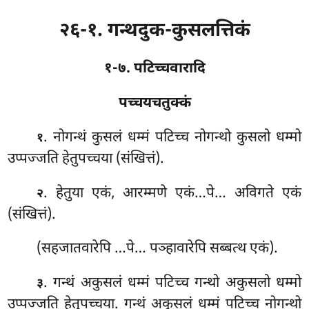
२६-१. गन्थदुक-कुसलत्तिकं
१-७. पटिच्चवारादि
पच्चयचतुक्कं
. नोगन्थं कुसलं धम्मं पटिच्च नोगन्थो कुसलो धम्मो
१
उप्पज्जति हेतुपच्चया (संखित्तं).
. हेतुया एकं, आरम्मणे एकं…पे… अविगते एकं
२
(संखित्तं).
(सहजातवारेपि
…पे… पञ्हावारेपि सब्बत्थ एकं).
. गन्थं
अकुसलं धम्मं पटिच्च गन्थो अकुसलो धम्मो
३
उप्पज्जति हेतुपच्चया. गन्थं अकुसलं धम्मं पटिच्च नोगन्थो