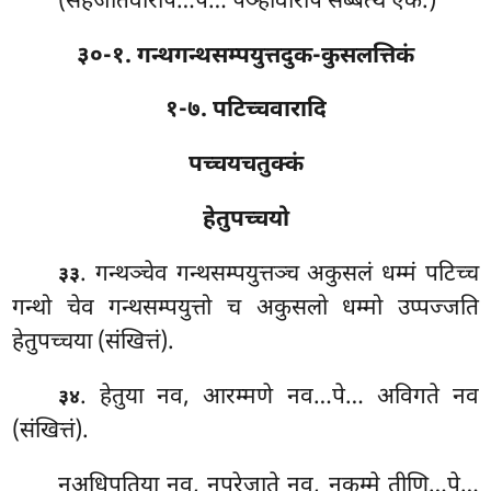
(सहजातवारेपि…पे… पञ्हावारेपि सब्बत्थ एकं.)
३०-१. गन्थगन्थसम्पयुत्तदुक-कुसलत्तिकं
१-७. पटिच्चवारादि
पच्चयचतुक्कं
हेतुपच्चयो
. गन्थञ्चेव
गन्थसम्पयुत्तञ्च अकुसलं धम्मं पटिच्च
३३
गन्थो चेव गन्थसम्पयुत्तो च अकुसलो धम्मो उप्पज्जति
हेतुपच्चया (संखित्तं).
. हेतुया नव, आरम्मणे नव…पे… अविगते नव
३४
(संखित्तं).
नअधिपतिया नव, नपुरेजाते नव, नकम्मे तीणि…पे…