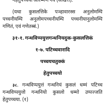
नहेतुपच्चया आरम्मणे नव (संखित्तं).
(यथा
कुसलत्तिके पञ्हावारस्स अनुलोमम्पि
पच्चनीयम्पि अनुलोमपच्चनीयम्पि पच्चनीयानुलोमम्पि
गणितं, एवं गणेतब्बं.)
३१-१. गन्थविप्पयुत्तगन्थनियदुक-कुसलत्तिकं
१-७. पटिच्चवारादि
पच्चयचतुक्कं
हेतुपच्चयो
. गन्थविप्पयुत्तं गन्थनियं कुसलं धम्मं पटिच्च
३८
गन्थविप्पयुत्तो गन्थनियो कुसलो धम्मो उप्पज्जति
हेतुपच्चया. (१)