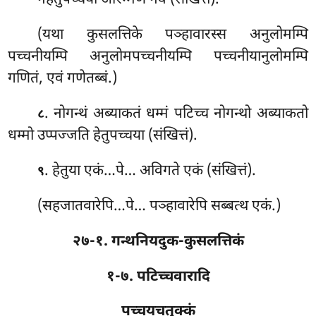
नहेतुपच्चया आरम्मणे नव (संखित्तं).
(यथा
कुसलत्तिके पञ्हावारस्स अनुलोमम्पि
पच्चनीयम्पि अनुलोमपच्चनीयम्पि पच्चनीयानुलोमम्पि
गणितं, एवं गणेतब्बं.)
. नोगन्थं अब्याकतं धम्मं पटिच्च नोगन्थो अब्याकतो
८
धम्मो उप्पज्जति हेतुपच्चया (संखित्तं).
. हेतुया
एकं…पे… अविगते एकं (संखित्तं).
९
(सहजातवारेपि…पे… पञ्हावारेपि सब्बत्थ एकं.)
२७-१. गन्थनियदुक-कुसलत्तिकं
१-७. पटिच्चवारादि
पच्चयचतुक्कं