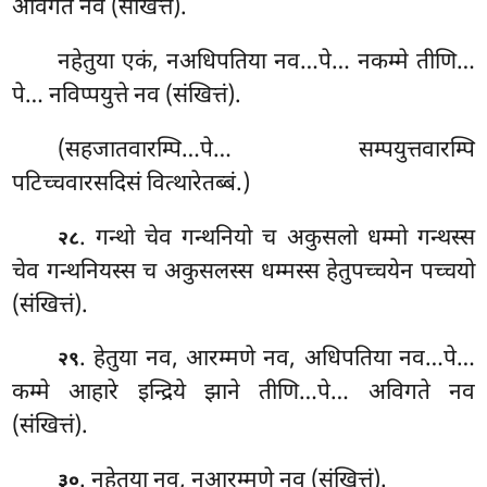
अविगते नव (संखित्तं).
नहेतुया एकं, नअधिपतिया नव…पे… नकम्मे तीणि…
पे… नविप्पयुत्ते नव (संखित्तं).
(सहजातवारम्पि…पे… सम्पयुत्तवारम्पि
पटिच्चवारसदिसं वित्थारेतब्बं.)
. गन्थो चेव गन्थनियो च अकुसलो धम्मो गन्थस्स
२८
चेव गन्थनियस्स
च अकुसलस्स धम्मस्स हेतुपच्चयेन पच्चयो
(संखित्तं).
. हेतुया नव, आरम्मणे नव, अधिपतिया नव…पे…
२९
कम्मे आहारे इन्द्रिये झाने तीणि…पे… अविगते नव
(संखित्तं).
. नहेतुया नव, नआरम्मणे नव (संखित्तं).
३०