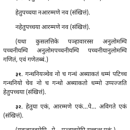
हेतुपच्चया नआरम्मणे नव (संखित्तं).
नहेतुपच्चया आरम्मणे नव (संखित्तं).
(यथा कुसलत्तिके पञ्हावारस्स अनुलोमम्पि
पच्चनीयम्पि अनुलोमपच्चनीयम्पि पच्चनीयानुलोमम्पि
गणितं, एवं गणेतब्बं.)
. गन्थनियञ्चेव नो च गन्थं अब्याकतं धम्मं पटिच्च
३१
गन्थनियो चेव नो च गन्थो अब्याकतो धम्मो उप्पज्जति
हेतुपच्चया (संखित्तं).
. हेतुया एकं, आरम्मणे एकं…पे… अविगते एकं
३२
(संखित्तं).