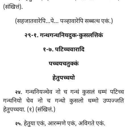
(संखित्तं).
(सहजातवारेपि…पे… पञ्हावारेपि सब्बत्थ एकं.)
२९-१. गन्थगन्थनियदुक-कुसलत्तिकं
१-७. पटिच्चवारादि
पच्चयचतुक्कं
हेतुपच्चयो
. गन्थनियञ्चेव
नो च गन्थं कुसलं धम्मं पटिच्च
२४
गन्थनियो चेव नो च गन्थो कुसलो धम्मो उप्पज्जति
हेतुपच्चया. (१) (संखित्तं.)
. हेतुया
एकं, आरम्मणे एकं, अविगते एकं.
२५