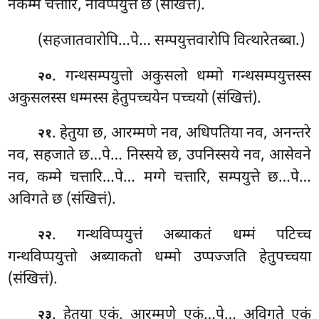
नकम्मे चत्तारि, नविप्पयुत्ते छ (संखित्तं).
(सहजातवारोपि…पे… सम्पयुत्तवारोपि वित्थारेतब्बा.)
. गन्थसम्पयुत्तो अकुसलो धम्मो गन्थसम्पयुत्तस्स
२०
अकुसलस्स धम्मस्स हेतुपच्चयेन पच्चयो (संखित्तं).
. हेतुया छ, आरम्मणे नव, अधिपतिया नव, अनन्तरे
२१
नव, सहजाते छ…पे… निस्सये छ, उपनिस्सये नव, आसेवने
नव, कम्मे चत्तारि…पे… मग्गे चत्तारि, सम्पयुत्ते छ…पे…
अविगते छ (संखित्तं).
. गन्थविप्पयुत्तं
अब्याकतं धम्मं पटिच्च
२२
गन्थविप्पयुत्तो अब्याकतो धम्मो उप्पज्जति हेतुपच्चया
(संखित्तं).
. हेतुया एकं, आरम्मणे एकं…पे… अविगते एकं
२३