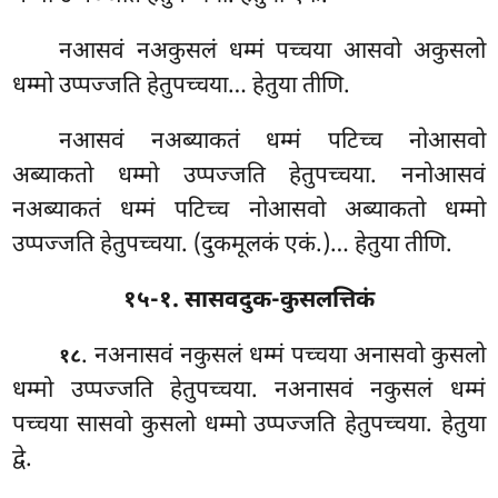
नआसवं नअकुसलं धम्मं पच्चया आसवो अकुसलो
धम्मो उप्पज्जति हेतुपच्चया… हेतुया तीणि.
नआसवं
नअब्याकतं धम्मं पटिच्च नोआसवो
अब्याकतो धम्मो उप्पज्जति हेतुपच्चया. ननोआसवं
नअब्याकतं धम्मं पटिच्च नोआसवो अब्याकतो धम्मो
उप्पज्जति हेतुपच्चया. (दुकमूलकं एकं.)… हेतुया तीणि.
१५-१. सासवदुक-कुसलत्तिकं
. नअनासवं नकुसलं धम्मं पच्चया अनासवो कुसलो
१८
धम्मो उप्पज्जति हेतुपच्चया. नअनासवं नकुसलं धम्मं
पच्चया सासवो कुसलो धम्मो उप्पज्जति हेतुपच्चया. हेतुया
द्वे.