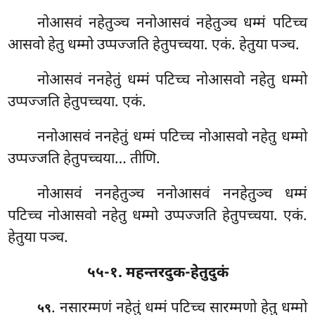
नोआसवं नहेतुञ्च ननोआसवं नहेतुञ्च धम्मं पटिच्च
आसवो हेतु धम्मो उप्पज्जति हेतुपच्चया. एकं. हेतुया पञ्च.
नोआसवं ननहेतुं धम्मं पटिच्च नोआसवो नहेतु धम्मो
उप्पज्जति हेतुपच्चया. एकं.
ननोआसवं ननहेतुं धम्मं पटिच्च नोआसवो नहेतु धम्मो
उप्पज्जति हेतुपच्चया… तीणि.
नोआसवं
ननहेतुञ्च ननोआसवं ननहेतुञ्च धम्मं
पटिच्च नोआसवो नहेतु धम्मो उप्पज्जति हेतुपच्चया. एकं.
हेतुया पञ्च.
५५-१. महन्तरदुक-हेतुदुकं
. नसारम्मणं नहेतुं धम्मं पटिच्च सारम्मणो हेतु धम्मो
५९