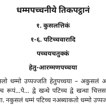
धम्मपच्चनीये तिकपट्ठानं
१. कुसलत्तिकं
१-६. पटिच्चवारादि
पच्चयचतुक्कं
हेतु-आरम्मणपच्चया
ुसलो धम्मो उप्पज्जति हेतुपच्चया – अकुसलं 
 रूपं…पे… द्वे खन्धे पटिच्च द्वे खन्धा चित्तस
. नकुसलं धम्मं पटिच्च नअब्याकतो धम्मो उप्पज्