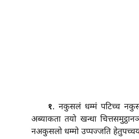
१
. नकुसलं
धम्मं पटिच्च नक
अब्याकता तयो खन्धा चित्तसमुट्ठानञ्च
नअकुसलो धम्मो उप्पज्जति हेतुपच्चया