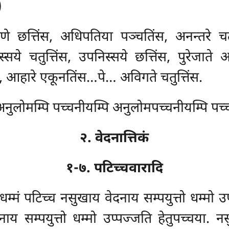
)
णे छत्तिंस, अधिपतिया पञ्चतिंस, अनन्तरे चतुत
ये चतुत्तिंस, उपनिस्सये छत्तिंस, पुरेजाते 
, आहारे एकूनतिंस…पे… अविगते चतुत्तिंस.
नुलोमम्पि पच्चनीयम्पि अनुलोमपच्चनीयम्पि पच्च
२. वेदनात्तिकं
१-७. पटिच्चवारादि
 धम्मं पटिच्च नसुखाय वेदनाय सम्पयुत्तो धम्मो 
नाय सम्पयुत्तो
धम्मो उप्पज्जति हेतुपच्चया. नस