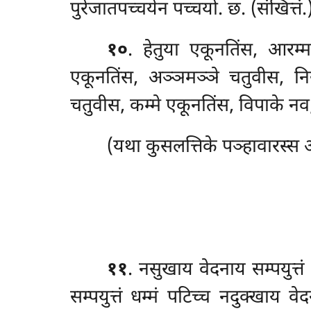
पुरेजातपच्चयेन पच्चयो. छ. (संखित्तं.
१०
. हेतुया एकूनतिंस, आरम्म
एकूनतिंस, अञ्ञमञ्ञे चतुवीस, निस्स
चतुवीस, कम्मे एकूनतिंस, विपाके नव
(यथा कुसलत्तिके पञ्हावारस्स अ
११
. नसुखाय वेदनाय सम्पयुत्तं
सम्पयुत्तं
धम्मं पटिच्च नदुक्खाय वेद