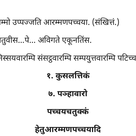
्मो उप्पज्जति आरम्मणपच्चया. (संखित्तं.)
चतुवीस…पे… अविगते एकूनतिंस.
िस्सयवारम्पि संसट्ठवारम्पि सम्पयुत्तवारम्पि पटिच
१. कुसलत्तिकं
७. पञ्हावारो
पच्चयचतुक्कं
हेतुआरम्मणपच्चयादि