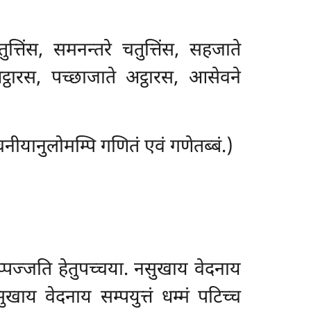
्तिंस, समनन्तरे चतुत्तिंस, सहजाते
अट्ठारस, पच्छाजाते अट्ठारस, आसेवने
नीयानुलोमम्पि गणितं एवं गणेतब्बं.)
उप्पज्जति हेतुपच्चया. नसुखाय वेदनाय
ुखाय वेदनाय सम्पयुत्तं धम्मं पटिच्च