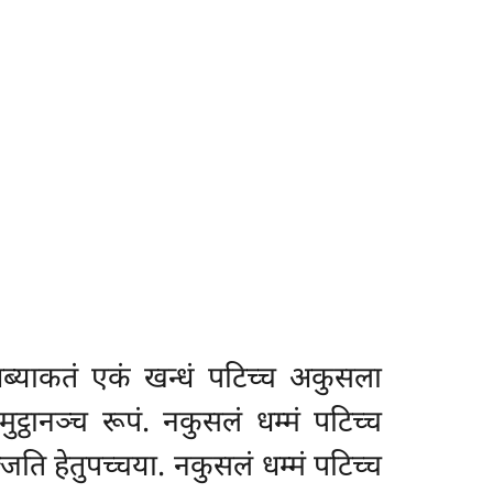
अब्याकतं एकं खन्धं पटिच्च अकुसला
मुट्ठानञ्च रूपं. नकुसलं धम्मं पटिच्च
जति हेतुपच्चया. नकुसलं धम्मं पटिच्च