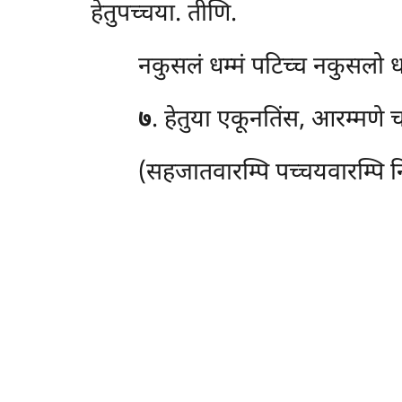
हेतुपच्चया. तीणि.
नकुसलं धम्मं पटिच्च नकुसलो धम
७
. हेतुया
एकूनतिंस, आरम्मणे 
(सहजातवारम्पि
पच्चयवारम्पि न