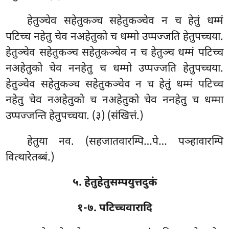
हेतुञ्चेव सहेतुकञ्च सहेतुकञ्चेव न च हेतुं धम्मं
पटिच्च नहेतु चेव नअहेतुको च धम्मो उप्पज्जति हेतुपच्चया.
हेतुञ्चेव सहेतुकञ्च सहेतुकञ्चेव न च हेतुञ्च धम्मं पटिच्च
नअहेतुको चेव
ननहेतु च धम्मो उप्पज्जति हेतुपच्चया.
हेतुञ्चेव सहेतुकञ्च सहेतुकञ्चेव न च हेतुं धम्मं पटिच्च
नहेतु चेव नअहेतुको च नअहेतुको चेव ननहेतु च धम्मा
उप्पज्जन्ति हेतुपच्चया. (३) (संखित्तं.)
हेतुया नव. (सहजातवारम्पि…पे… पञ्हावारम्पि
वित्थारेतब्बं.)
५. हेतुहेतुसम्पयुत्तदुकं
१-७. पटिच्चवारादि