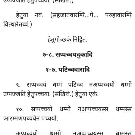
उप्पज्जति हेतुपच्चया. (संखित्तं.)
हेतुया
नव. (सहजातवारम्पि…पे… पञ्हावारम्पि
वित्थारेतब्बं.)
हेतुगोच्छकं निट्ठितं.
७-८. सप्पच्चयदुकादि
१-७. पटिच्चवारादि
. सप्पच्चयं
धम्मं पटिच्च नअप्पच्चयो धम्मो
९
उप्पज्जति हेतुपच्चया. (संखित्तं.) हेतुया एकं.
. सप्पच्चयो धम्मो नअप्पच्चयस्स धम्मस्स
१०
आरम्मणपच्चयेन पच्चयो.
अप्पच्चयो धम्मो नअप्पच्चयस्स धम्मस्स