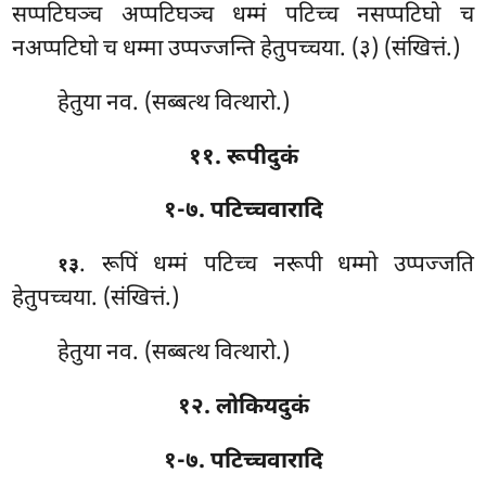
सप्पटिघञ्च अप्पटिघञ्च धम्मं पटिच्च नसप्पटिघो च
नअप्पटिघो च धम्मा उप्पज्जन्ति हेतुपच्चया. (३) (संखित्तं.)
हेतुया नव. (सब्बत्थ वित्थारो.)
११. रूपीदुकं
१-७. पटिच्चवारादि
. रूपिं धम्मं पटिच्च नरूपी धम्मो उप्पज्जति
१३
हेतुपच्चया. (संखित्तं.)
हेतुया नव. (सब्बत्थ वित्थारो.)
१२. लोकियदुकं
१-७. पटिच्चवारादि