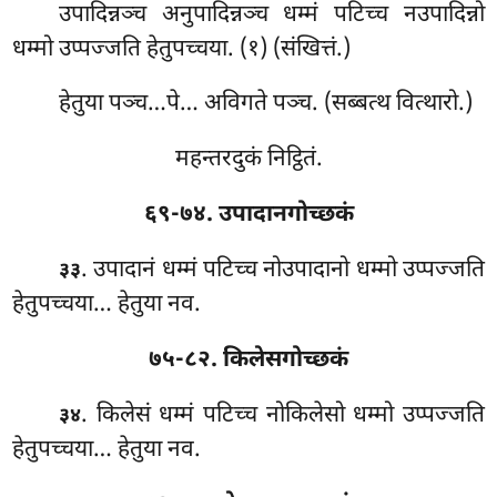
उपादिन्नञ्च अनुपादिन्नञ्च धम्मं पटिच्च नउपादिन्नो
धम्मो उप्पज्जति हेतुपच्चया. (१) (संखित्तं.)
हेतुया पञ्च…पे… अविगते पञ्च. (सब्बत्थ वित्थारो.)
महन्तरदुकं निट्ठितं.
६९-७४. उपादानगोच्छकं
. उपादानं धम्मं पटिच्च नोउपादानो धम्मो उप्पज्जति
३३
हेतुपच्चया… हेतुया नव.
७५-८२. किलेसगोच्छकं
. किलेसं धम्मं पटिच्च नोकिलेसो धम्मो
उप्पज्जति
३४
हेतुपच्चया… हेतुया नव.