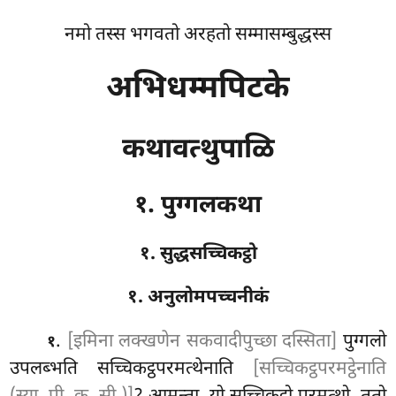
नमो तस्स भगवतो अरहतो सम्मासम्बुद्धस्स
अभिधम्मपिटके
कथावत्थुपाळि
१. पुग्गलकथा
१. सुद्धसच्चिकट्ठो
१. अनुलोमपच्चनीकं
.
[इमिना लक्खणेन सकवादीपुच्छा दस्सिता]
पुग्गलो
१
उपलब्भति सच्चिकट्ठपरमत्थेनाति
[सच्चिकट्ठपरमट्ठेनाति