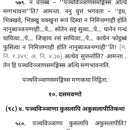
. न वत्तब्बं – ‘‘पञ्चविञ्ञाणसमङ्गिस्स अत्थि
५७९
मग्गभावना’’ति? आमन्ता. ननु वुत्तं भगवता – ‘‘इध,
भिक्खवे, भिक्खु चक्खुना रूपं दिस्वा न निमित्तग्गाही होति
नानुब्यञ्जनग्गाही…पे… सोतेन सद्दं सुत्वा…पे… घानेन गन्धं
घायित्वा…पे… जिव्हाय रसं सायित्वा…पे… कायेन फोट्ठब्बं
फुसित्वा न निमित्तग्गाही होति नानुब्यञ्जनग्गाही’’ति!
[म.
नि. १.३४९; अ. नि. ४.३७]
अत्थेव सुत्तन्तोति? आमन्ता
.
तेन हि पञ्चविञ्ञाणसमङ्गिस्स अत्थि मग्गभावनाति.
पञ्चविञ्ञाणसमङ्गिस्स मग्गकथा निट्ठिता.
१०. दसमवग्गो
(९८) ४. पञ्चविञ्ञाणा कुसलापि अकुसलापीतिकथा
. पञ्चविञ्ञाणा
कुसलापि अकुसलापीति?
५८०