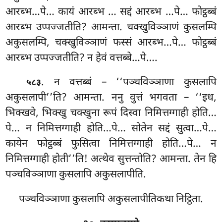
आरब्भ…पे… कायं आरब्भ
… सद्दं आरब्भ
…पे… फोट्ठब्बं
आरब्भ उप्पज्जतीति? आमन्ता. चक्खुविञ्ञाणं कुसलम्पि
अकुसलम्पि, चक्खुविञ्ञाणं फस्सं आरब्भ…पे… फोट्ठब्बं
आरब्भ उप्पज्जतीति? न हेवं वत्तब्बे…पे….
. न वत्तब्बं – ‘‘पञ्चविञ्ञाणा कुसलापि
५८३
अकुसलापी’’ति? आमन्ता. ननु वुत्तं भगवता – ‘‘इध,
भिक्खवे, भिक्खु चक्खुना
रूपं दिस्वा निमित्तग्गाही होति…
पे… न निमित्तग्गाही होति…पे… सोतेन सद्दं सुत्वा…पे…
कायेन फोट्ठब्बं फुसित्वा निमित्तग्गाही होति…पे… न
निमित्तग्गाही होती’’ति! अत्थेव सुत्तन्तोति? आमन्ता. तेन हि
पञ्चविञ्ञाणा कुसलापि अकुसलापीति.
पञ्चविञ्ञाणा कुसलापि अकुसलापीतिकथा निट्ठिता.