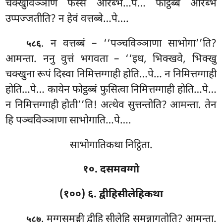
चक्खुविञ्ञाणं फस्सं आरब्भ…पे… फोट्ठब्बं आरब्भ
उप्पज्जतीति? न हेवं वत्तब्बे…पे….
. न वत्तब्बं – ‘‘पञ्चविञ्ञाणा साभोगा’’ति?
५८६
आमन्ता. ननु वुत्तं भगवता – ‘‘इध, भिक्खवे, भिक्खु
चक्खुना रूपं दिस्वा निमित्तग्गाही होति…पे… न निमित्तग्गाही
होति…पे… कायेन फोट्ठब्बं फुसित्वा निमित्तग्गाही होति…पे…
न निमित्तग्गाही होती’’ति! अत्थेव सुत्तन्तोति? आमन्ता. तेन
हि पञ्चविञ्ञाणा साभोगाति…पे….
साभोगातिकथा निट्ठिता.
१०. दसमवग्गो
(१००) ६. द्वीहिसीलेहिकथा
. मग्गसमङ्गी
द्वीहि सीलेहि समन्नागतोति? आमन्ता.
५८७