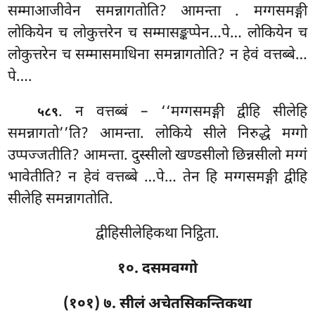
सम्माआजीवेन समन्नागतोति? आमन्ता
. मग्गसमङ्गी
लोकियेन च लोकुत्तरेन च सम्मासङ्कप्पेन…पे… लोकियेन च
लोकुत्तरेन च सम्मासमाधिना समन्नागतोति? न हेवं वत्तब्बे…
पे….
. न वत्तब्बं – ‘‘मग्गसमङ्गी द्वीहि सीलेहि
५८९
समन्नागतो’’ति? आमन्ता. लोकिये सीले निरुद्धे मग्गो
उप्पज्जतीति? आमन्ता. दुस्सीलो खण्डसीलो छिन्नसीलो मग्गं
भावेतीति? न हेवं वत्तब्बे …पे… तेन हि मग्गसमङ्गी द्वीहि
सीलेहि समन्नागतोति.
द्वीहिसीलेहिकथा निट्ठिता.
१०. दसमवग्गो
(१०१) ७. सीलं अचेतसिकन्तिकथा