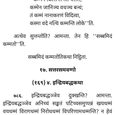
‘‘कम्मेन कित्तिं लभते पसंसं,
कम्मेन जानिञ्च वधञ्च बन्धं;
तं कम्मं नानाकरणं विदित्वा,
कस्मा वदे नत्थि कम्मन्ति लोके’’ति.
अत्थेव सुत्तन्तोति? आमन्ता. तेन हि ‘‘सब्बमिदं
कम्मतो’’ति.
सब्बमिदं कम्मतोतिकथा निट्ठिता.
१७. सत्तरसमवग्गो
(१६९) ४. इन्द्रियबद्धकथा
. इन्द्रियबद्धञ्ञेव
दुक्खन्ति? आमन्ता.
७८६
इन्द्रियबद्धञ्ञेव
अनिच्चं सङ्खतं पटिच्चसमुप्पन्नं
खयधम्मं
वयधम्मं विरागधम्मं निरोधधम्मं विपरिणामधम्मन्ति? न हेवं