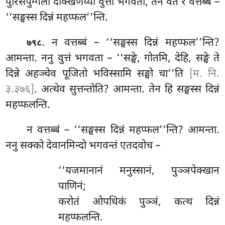
पुरिसपुग्गला
दक्खिणेय्या वुत्ता भगवता, तेन वत रे वत्तब्बे –
‘‘सङ्घस्स दिन्नं महप्फल’’न्ति.
. न
वत्तब्बं – ‘‘सङ्घस्स दिन्नं महप्फल’’न्ति?
७९८
आमन्ता. ननु वुत्तं भगवता – ‘‘सङ्घे, गोतमि, देहि, सङ्घे ते
दिन्ने अहञ्चेव पूजितो भविस्सामि सङ्घो चा’’ति
[म. नि.
३.३७६]
. अत्थेव
सुत्तन्तोति? आमन्ता. तेन हि सङ्घस्स दिन्नं
महप्फलन्ति.
न
वत्तब्बं – ‘‘सङ्घस्स दिन्नं महप्फल’’न्ति? आमन्ता.
ननु सक्को देवानमिन्दो भगवन्तं एतदवोच –
‘‘यजमानानं मनुस्सानं, पुञ्ञपेक्खान
पाणिनं;
करोतं ओपधिकं पुञ्ञं, कत्थ दिन्नं
महप्फलन्ति.