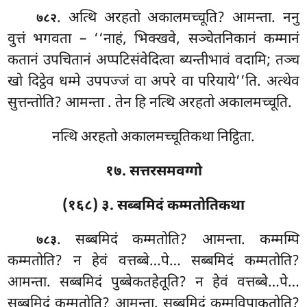
. अत्थि
अरहतो अकालमच्चूति? आमन्ता. ननु
७८२
वुत्तं भगवता – ‘‘नाहं, भिक्खवे, सञ्चेतनिकानं कम्मानं
कतानं उपचितानं अप्पटिसंवेदित्वा ब्यन्तीभावं वदामि; तञ्च
खो दिट्ठेव धम्मे उपपज्जं वा अपरे वा परियाये’’ति. अत्थेव
सुत्तन्तोति? आमन्ता
. तेन हि नत्थि अरहतो अकालमच्चूति.
नत्थि अरहतो अकालमच्चूतिकथा निट्ठिता.
१७. सत्तरसमवग्गो
(१६८) ३. सब्बमिदं कम्मतोतिकथा
. सब्बमिदं कम्मतोति? आमन्ता. कम्मम्पि
७८३
कम्मतोति? न हेवं वत्तब्बे…पे… सब्बमिदं कम्मतोति?
आमन्ता. सब्बमिदं पुब्बेकतहेतूति? न हेवं
वत्तब्बे…पे…
सब्बमिदं कम्मतोति? आमन्ता. सब्बमिदं कम्मविपाकतोति?