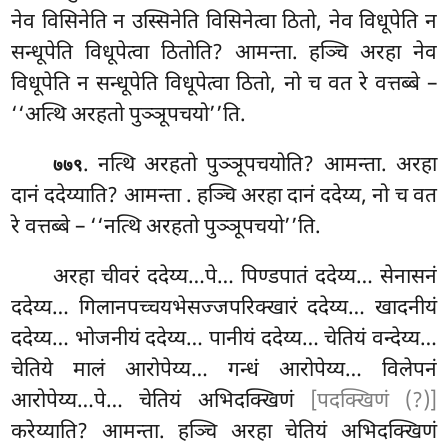
नेव विसिनेति न उस्सिनेति विसिनेत्वा ठितो, नेव विधूपेति न
सन्धूपेति विधूपेत्वा ठितोति? आमन्ता. हञ्चि अरहा नेव
विधूपेति न सन्धूपेति विधूपेत्वा ठितो, नो च वत रे वत्तब्बे –
‘‘अत्थि अरहतो पुञ्ञूपचयो’’ति.
. नत्थि अरहतो पुञ्ञूपचयोति? आमन्ता. अरहा
७७९
दानं ददेय्याति? आमन्ता
. हञ्चि अरहा दानं ददेय्य, नो च वत
रे वत्तब्बे – ‘‘नत्थि अरहतो पुञ्ञूपचयो’’ति.
अरहा चीवरं ददेय्य…पे… पिण्डपातं ददेय्य… सेनासनं
ददेय्य… गिलानपच्चयभेसज्जपरिक्खारं ददेय्य… खादनीयं
ददेय्य… भोजनीयं ददेय्य… पानीयं ददेय्य… चेतियं वन्देय्य…
चेतिये मालं आरोपेय्य… गन्धं आरोपेय्य… विलेपनं
आरोपेय्य…पे… चेतियं अभिदक्खिणं
[पदक्खिणं (?)]
करेय्याति? आमन्ता. हञ्चि अरहा चेतियं अभिदक्खिणं