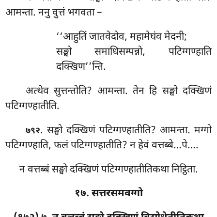
आमन्ता. ननु वुत्तं भगवता –
‘‘आहुतिं जातवेदोव, महामेघंव मेदनी;
सङ्घो समाधिसम्पन्नो, पटिग्गण्हाति
दक्खिण’’न्ति.
अत्थेव सुत्तन्तोति? आमन्ता. तेन हि सङ्घो दक्खिणं
पटिग्गण्हातीति.
. सङ्घो
दक्खिणं पटिग्गण्हातीति? आमन्ता. मग्गो
७९२
पटिग्गण्हाति, फलं पटिग्गण्हातीति? न हेवं वत्तब्बे…पे….
न वत्तब्बं सङ्घो दक्खिणं पटिग्गण्हातीतिकथा निट्ठिता.
१७. सत्तरसमवग्गो