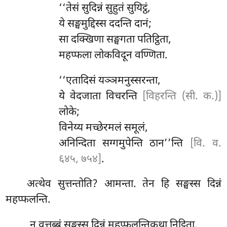
‘‘तेसं सुदिन्नं सुहुतं सुयिट्ठं,
ये सङ्घमुद्दिस्स ददन्ति दानं;
सा
दक्खिणा सङ्घगता पतिट्ठिता,
महप्फला लोकविदून वण्णिता.
‘‘एतादिसं यञ्ञमनुस्सरन्ता,
ये वेदजाता विचरन्ति
[विहरन्ति (सी. क.)]
लोके;
विनेय्य मच्छेरमलं समूलं,
अनिन्दिता सग्गमुपेन्ति ठान’’न्ति
[वि. व.
६४५, ७५४]
.
अत्थेव
सुत्तन्तोति? आमन्ता. तेन हि सङ्घस्स दिन्नं
महप्फलन्ति.
न वत्तब्बं सङ्घस्स दिन्नं महप्फलन्तिकथा निट्ठिता.