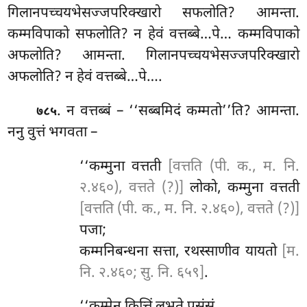
गिलानपच्चयभेसज्जपरिक्खारो सफलोति? आमन्ता.
कम्मविपाको सफलोति? न हेवं वत्तब्बे…पे… कम्मविपाको
अफलोति? आमन्ता. गिलानपच्चयभेसज्जपरिक्खारो
अफलोति? न हेवं वत्तब्बे…पे….
. न वत्तब्बं – ‘‘सब्बमिदं कम्मतो’’ति? आमन्ता.
७८५
ननु वुत्तं भगवता –
‘‘कम्मुना वत्तती
[वत्तति (पी. क., म. नि.
२.४६०), वत्तते (?)]
लोको, कम्मुना वत्तती
[वत्तति (पी. क., म. नि. २.४६०), वत्तते (?)]
पजा;
कम्मनिबन्धना सत्ता, रथस्साणीव यायतो
[म.
नि. २.४६०; सु. नि. ६५९]
.