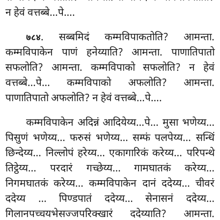
न हेवं वत्तब्बे…पे….
. सब्बमिदं कम्मविपाकतोति? आमन्ता.
७८४
कम्मविपाकेन पाणं हनेय्याति? आमन्ता. पाणातिपातो
सफलोति? आमन्ता. कम्मविपाको सफलोति? न हेवं
वत्तब्बे…पे… कम्मविपाको अफलोति? आमन्ता.
पाणातिपातो अफलोति? न हेवं वत्तब्बे…पे….
कम्मविपाकेन
अदिन्नं आदियेय्य…पे… मुसा भणेय्य…
पिसुणं भणेय्य… फरुसं भणेय्य… सम्फं पलपेय्य… सन्धिं
छिन्देय्य… निल्लोपं हरेय्य… एकागारिकं करेय्य… परिपन्थे
तिट्ठेय्य… परदारं गच्छेय्य… गामघातकं
करेय्य…
निगमघातकं करेय्य… कम्मविपाकेन दानं ददेय्य… चीवरं
ददेय्य
… पिण्डपातं ददेय्य… सेनासनं ददेय्य…
गिलानपच्चयभेसज्जपरिक्खारं ददेय्याति? आमन्ता.