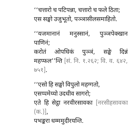
‘‘चत्तारो च पटिपन्ना, चत्तारो च फले ठिता;
एस सङ्घो उजुभूतो, पञ्ञासीलसमाहितो.
‘‘यजमानानं मनुस्सानं, पुञ्ञपेक्खान
पाणिनं;
करोतं ओपधिकं पुञ्ञं, सङ्घे दिन्नं
महप्फल’’न्ति
[सं. नि. १.२६२; वि. व. ६४२,
७५१]
.
‘‘एसो हि सङ्घो विपुलो महग्गतो,
एसप्पमेय्यो उदधीव सागरो;
एते हि सेट्ठा नरवीरसावका
[नरसीहसावका
(क.)]
,
पभङ्करा धम्ममुदीरयन्ति.