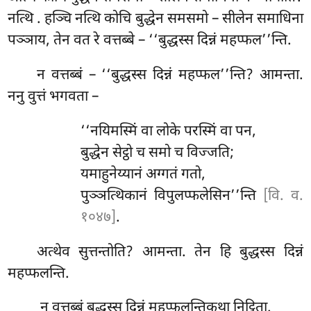
नत्थि
. हञ्चि नत्थि कोचि बुद्धेन समसमो – सीलेन समाधिना
पञ्ञाय, तेन वत रे वत्तब्बे – ‘‘बुद्धस्स दिन्नं महप्फल’’न्ति.
न वत्तब्बं – ‘‘बुद्धस्स दिन्नं महप्फल’’न्ति? आमन्ता.
ननु वुत्तं भगवता –
‘‘नयिमस्मिं वा लोके परस्मिं
वा पन,
बुद्धेन सेट्ठो च समो च विज्जति;
यमाहुनेय्यानं अग्गतं गतो,
पुञ्ञत्थिकानं विपुलप्फलेसिन’’न्ति
[वि. व.
१०४७]
.
अत्थेव सुत्तन्तोति? आमन्ता. तेन हि बुद्धस्स दिन्नं
महप्फलन्ति.
न वत्तब्बं बुद्धस्स दिन्नं महप्फलन्तिकथा निट्ठिता.