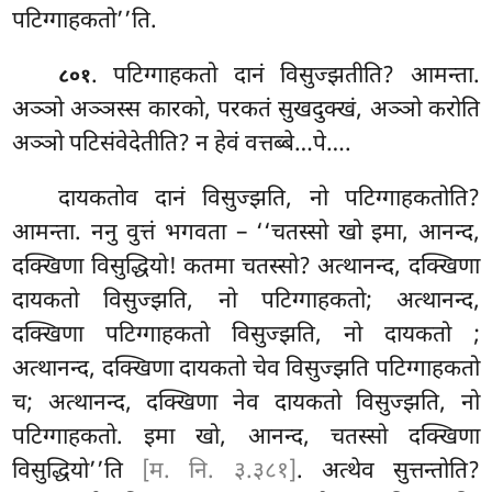
पटिग्गाहकतो’’ति.
. पटिग्गाहकतो दानं विसुज्झतीति? आमन्ता.
८०१
अञ्ञो अञ्ञस्स कारको, परकतं सुखदुक्खं, अञ्ञो करोति
अञ्ञो पटिसंवेदेतीति? न हेवं वत्तब्बे…पे….
दायकतोव दानं विसुज्झति, नो पटिग्गाहकतोति?
आमन्ता. ननु वुत्तं भगवता – ‘‘चतस्सो
खो इमा, आनन्द,
दक्खिणा विसुद्धियो! कतमा चतस्सो? अत्थानन्द, दक्खिणा
दायकतो विसुज्झति, नो पटिग्गाहकतो; अत्थानन्द,
दक्खिणा पटिग्गाहकतो विसुज्झति, नो दायकतो
;
अत्थानन्द, दक्खिणा दायकतो चेव विसुज्झति पटिग्गाहकतो
च; अत्थानन्द, दक्खिणा नेव दायकतो विसुज्झति, नो
पटिग्गाहकतो. इमा खो, आनन्द, चतस्सो दक्खिणा
विसुद्धियो’’ति
[म. नि. ३.३८१]
. अत्थेव
सुत्तन्तोति?