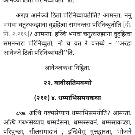
आनेञ्जे ठितो परिनिब्बायती’’ति.
अरहा आनेञ्जे ठितो परिनिब्बायतीति? आमन्ता. ननु
भगवा चतुत्थज्झाना वुट्ठहित्वा
समनन्तरा परिनिब्बुतोति
[दी.
नि. २.२१९]
? आमन्ता. हञ्चि भगवा चतुत्थज्झाना वुट्ठहित्वा
समनन्तरा परिनिब्बुतो, नो च वत रे वत्तब्बे – ‘‘अरहा
आनेञ्जे ठितो परिनिब्बायती’’ति.
आनेञ्जकथा निट्ठिता.
२२. बावीसतिमवग्गो
(२११) ४. धम्माभिसमयकथा
. अत्थि
गब्भसेय्याय धम्माभिसमयोति? आमन्ता.
८९७
अत्थि गब्भसेय्याय धम्मदेसना, धम्मस्सवनं, धम्मसाकच्छा,
परिपुच्छा, सीलसमादानं
, इन्द्रियेसु गुत्तद्वारता, भोजने