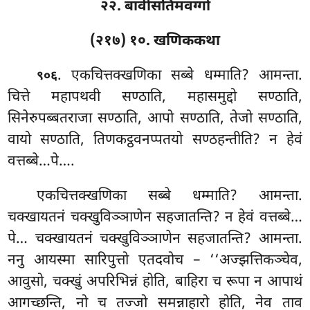
२२. बावीसतिमवग्गो
(२१७) १०. खणिककथा
. एकचित्तक्खणिका सब्बे धम्माति? आमन्ता.
९०६
चित्ते महापथवी सण्ठाति, महासमुद्दो सण्ठाति,
सिनेरुपब्बतराजा सण्ठाति, आपो सण्ठाति, तेजो सण्ठाति,
वायो सण्ठाति, तिणकट्ठवनप्पतयो सण्ठहन्तीति? न हेवं
वत्तब्बे…पे….
एकचित्तक्खणिका सब्बे धम्माति? आमन्ता.
चक्खायतनं चक्खुविञ्ञाणेन सहजातन्ति? न हेवं वत्तब्बे…
पे… चक्खायतनं
चक्खुविञ्ञाणेन सहजातन्ति? आमन्ता.
ननु आयस्मा सारिपुत्तो एतदवोच – ‘‘अज्झत्तिकञ्चेव,
आवुसो, चक्खुं अपरिभिन्नं होति, बाहिरा च रूपा न आपाथं
आगच्छन्ति, नो च तज्जो समन्नाहारो होति, नेव ताव