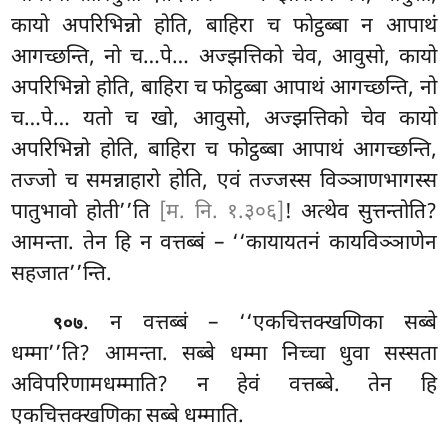
कायो अपरिभिन्नो होति, बाहिरा च फोट्ठब्बा न आपाथं
आगच्छन्ति, नो च…पे… अज्झत्तिको चेव, आवुसो, कायो
अपरिभिन्नो होति, बाहिरा च फोट्ठब्बा आपाथं आगच्छन्ति, नो
च…पे… यतो च खो, आवुसो, अज्झत्तिको
चेव कायो
अपरिभिन्नो होति, बाहिरा च फोट्ठब्बा आपाथं आगच्छन्ति,
तज्जो च समन्नाहारो होति, एवं तज्जस्स विञ्ञाणभागस्स
पातुभावो होती’’ति
[म. नि. १.३०६]
! अत्थेव सुत्तन्तोति?
आमन्ता. तेन हि न वत्तब्बं – ‘‘कायायतनं कायविञ्ञाणेन
सहजात’’न्ति.
. न वत्तब्बं – ‘‘एकचित्तक्खणिका सब्बे
९०७
धम्मा’’ति? आमन्ता. सब्बे धम्मा निच्चा धुवा सस्सता
अविपरिणामधम्माति? न हेवं वत्तब्बे. तेन हि
एकचित्तक्खणिका सब्बे धम्माति.