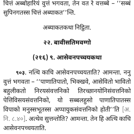
चित्तं अब्बोहारियं वुत्तं भगवता, तेन वत रे वत्तब्बे – ‘‘सब्बं
सुपिनगतस्स चित्तं अब्याकत’’न्ति.
अब्याकतकथा निट्ठिता.
२२. बावीसतिमवग्गो
(२१६) ९. आसेवनपच्चयकथा
. नत्थि काचि आसेवनपच्चयताति? आमन्ता. ननु
९०३
वुत्तं भगवता – ‘‘पाणातिपातो, भिक्खवे, आसेवितो भावितो
बहुलीकतो
निरयसंवत्तनिको तिरच्छानयोनिसंवत्तनिको
पेत्तिविसयसंवत्तनिको, यो सब्बलहुसो पाणातिपातस्स
विपाको मनुस्सभूतस्स अप्पायुकसंवत्तनिको होती’’ति
[अ.
नि. ८.४०]
. अत्थेव सुत्तन्तोति? आमन्ता. तेन हि अत्थि काचि
आसेवनपच्चयताति.