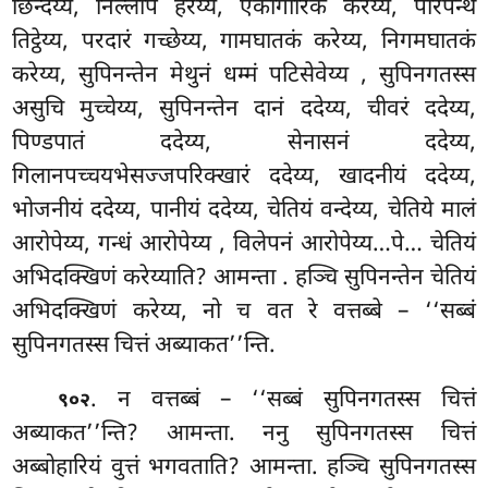
छिन्देय्य, निल्लोपं हरेय्य, एकागारिकं करेय्य, परिपन्थे
तिट्ठेय्य, परदारं गच्छेय्य, गामघातकं करेय्य, निगमघातकं
करेय्य, सुपिनन्तेन मेथुनं धम्मं पटिसेवेय्य
, सुपिनगतस्स
असुचि मुच्चेय्य, सुपिनन्तेन दानं ददेय्य, चीवरं ददेय्य,
पिण्डपातं ददेय्य, सेनासनं ददेय्य,
गिलानपच्चयभेसज्जपरिक्खारं ददेय्य, खादनीयं ददेय्य,
भोजनीयं ददेय्य, पानीयं ददेय्य, चेतियं वन्देय्य, चेतिये मालं
आरोपेय्य, गन्धं आरोपेय्य
, विलेपनं आरोपेय्य…पे… चेतियं
अभिदक्खिणं करेय्याति? आमन्ता
. हञ्चि सुपिनन्तेन चेतियं
अभिदक्खिणं करेय्य, नो च वत रे वत्तब्बे – ‘‘सब्बं
सुपिनगतस्स चित्तं अब्याकत’’न्ति.
. न वत्तब्बं – ‘‘सब्बं सुपिनगतस्स चित्तं
९०२
अब्याकत’’न्ति? आमन्ता. ननु सुपिनगतस्स चित्तं
अब्बोहारियं वुत्तं भगवताति? आमन्ता. हञ्चि सुपिनगतस्स