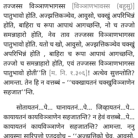
तज्जस्स विञ्ञाणभागस्स
[विञ्ञाणभावस्स (बहूसु)]
पातुभावो होति. अज्झत्तिकञ्चेव, आवुसो, चक्खुं अपरिभिन्नं
होति, बाहिरा च रूपा आपाथं आगच्छन्ति, नो च तज्जो
समन्नाहारो होति, नेव ताव तज्जस्स विञ्ञाणभागस्स
पातुभावो होति. यतो च खो, आवुसो, अज्झत्तिकञ्चेव चक्खुं
अपरिभिन्नं होति
, बाहिरा च रूपा आपाथं आगच्छन्ति,
तज्जो च समन्नाहारो होति, एवं तज्जस्स विञ्ञाणभागस्स
पातुभावो होती’’ति
[म. नि. १.३०६]
! अत्थेव सुत्तन्तोति?
आमन्ता. तेन हि न वत्तब्बं – ‘‘चक्खायतनं चक्खुविञ्ञाणेन
सहजात’’न्ति.
सोतायतनं…पे… घानायतनं…पे… जिव्हायतनं…पे…
कायायतनं कायविञ्ञाणेन सहजातन्ति? न
हेवं वत्तब्बे…पे…
कायायतनं कायविञ्ञाणेन
सहजातन्ति? आमन्ता. ननु
आयस्मा सारिपुत्तो एतदवोच – ‘‘अज्झत्तिको चेव, आवुसो,