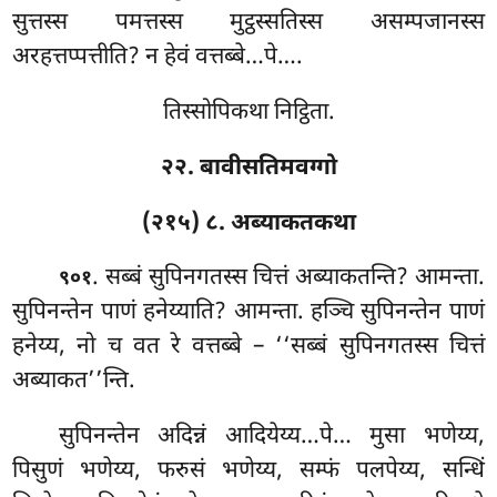
सुत्तस्स पमत्तस्स मुट्ठस्सतिस्स असम्पजानस्स
अरहत्तप्पत्तीति? न हेवं वत्तब्बे…पे….
तिस्सोपिकथा निट्ठिता.
२२. बावीसतिमवग्गो
(२१५) ८. अब्याकतकथा
. सब्बं
सुपिनगतस्स चित्तं अब्याकतन्ति? आमन्ता.
९०१
सुपिनन्तेन पाणं हनेय्याति? आमन्ता. हञ्चि सुपिनन्तेन पाणं
हनेय्य, नो च वत रे वत्तब्बे – ‘‘सब्बं सुपिनगतस्स चित्तं
अब्याकत’’न्ति.
सुपिनन्तेन अदिन्नं आदियेय्य…पे… मुसा भणेय्य,
पिसुणं भणेय्य, फरुसं भणेय्य, सम्फं पलपेय्य, सन्धिं