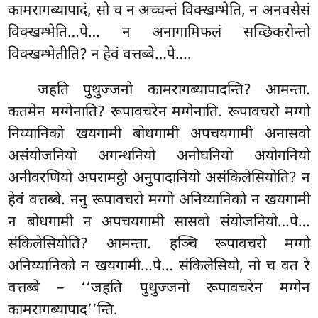
कामरागब्यापादं, सो च न अच्चन्तं विक्खम्भेति, न अनवसेसं
विक्खम्भेति…पे… न अनागामिफलं सच्छिकरोन्तो
विक्खम्भेतीति? न हेवं वत्तब्बे…पे….
जहति पुथुज्जनो कामरागब्यापादन्ति? आमन्ता.
कतमेन मग्गेनाति? रूपावचरेन मग्गेनाति. रूपावचरो मग्गो
निय्यानिको खयगामी बोधगामी अपचयगामी अनासवो
असंयोजनियो अगन्थनियो
अनोघनियो अयोगनियो
अनीवरणियो अपरामट्ठो अनुपादानियो असंकिलेसियोति? न
हेवं वत्तब्बे. ननु रूपावचरो मग्गो अनिय्यानिको न खयगामी
न बोधगामी न अपचयगामी सासवो संयोजनियो…पे…
संकिलेसियोति? आमन्ता. हञ्चि रूपावचरो मग्गो
अनिय्यानिको न खयगामी…पे… संकिलेसियो, नो च वत रे
वत्तब्बे – ‘‘जहति पुथुज्जनो रूपावचरेन मग्गेन
कामरागब्यापाद’’न्ति.