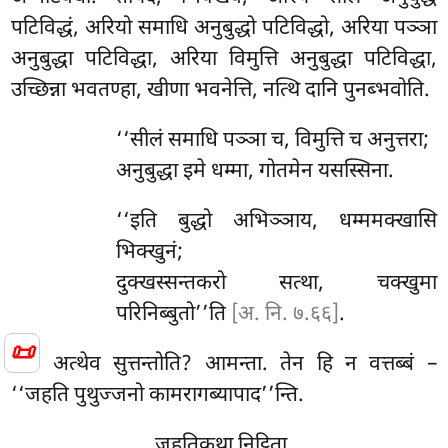
पटिविद्धं, अरियो समाधि अनुबुद्धो पटिविद्धो, अरिया पञ्ञा
अनुबुद्धा पटिविद्धा, अरिया विमुत्ति अनुबुद्धा पटिविद्धा,
उच्छिन्ना भवतण्हा, खीणा भवनेत्ति, नत्थि दानि पुनब्भवोति.
‘‘सीलं
समाधि पञ्ञा च, विमुत्ति च अनुत्तरा;
अनुबुद्धा इमे धम्मा, गोतमेन यसस्सिना.
‘‘इति बुद्धो अभिञ्ञाय, धम्ममक्खासि
भिक्खुनं;
दुक्खस्सन्तकरो सत्था, चक्खुमा
परिनिब्बुतो’’ति
[अ. नि. ७.६६]
.
📜
अत्थेव सुत्तन्तोति? आमन्ता. तेन हि न वत्तब्बं –
‘‘जहति पुथुज्जनो कामरागब्यापाद’’न्ति.
जहतिकथा निट्ठिता.