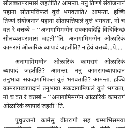
सीलब्बतपरामासं जहतीति? आमन्ता. ननु तिण्णं संयोजनानं
पहाना सोतापत्तिफलं
वुत्तं भगवताति? आमन्ता. हञ्चि
तिण्णं संयोजनानं पहाना सोतापत्तिफलं वुत्तं भगवता, नो च
वत रे वत्तब्बे – ‘‘अनागामिमग्गेन सक्कायदिट्ठिं विचिकिच्छं
सीलब्बतपरामासं जहती’’ति. अनागामिमग्गेन ओळारिकं
कामरागं ओळारिकं ब्यापादं जहतीति? न हेवं वत्तब्बे…पे….
अनागामिमग्गेन ओळारिकं कामरागं ओळारिकं
ब्यापादं जहतीति? आमन्ता. ननु कामरागब्यापादानं
तनुभावा सकदागामिफलं वुत्तं भगवताति? आमन्ता. हञ्चि
कामरागब्यापादानं तनुभावा सकदागामिफलं वुत्तं भगवता,
नो च वत रे वत्तब्बे – ‘‘अनागामिमग्गेन
ओळारिकं कामरागं
ओळारिकं ब्यापादं जहती’’ति.
पुथुज्जनो
कामेसु वीतरागो सह धम्माभिसमया