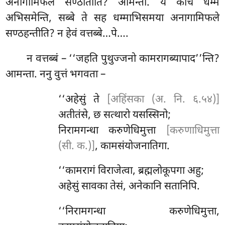
अनागामिफले सण्ठातीति? आमन्ता. ये केचि धम्मं
अभिसमेन्ति, सब्बे ते सह धम्माभिसमया अनागामिफले
सण्ठहन्तीति? न हेवं वत्तब्बे…पे….
न
वत्तब्बं – ‘‘जहति पुथुज्जनो कामरागब्यापाद’’न्ति?
आमन्ता. ननु वुत्तं भगवता –
‘‘अहेसुं ते
[अहिंसका (अ. नि. ६.५४)]
अतीतंसे, छ सत्थारो यसस्सिनो;
निरामगन्धा करुणेधिमुत्ता
[करुणाधिमुत्ता
(सी. क.)]
, कामसंयोजनातिगा.
‘‘कामरागं विराजेत्वा, ब्रह्मलोकूपगा अहु;
अहेसुं सावका तेसं, अनेकानि सतानिपि.
‘‘निरामगन्धा करुणेधिमुत्ता,