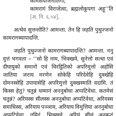
कामसंयोजनातिगा;
कामरागं विराजेत्वा, ब्रह्मलोकूपगा अहू’’ति
[अ. नि. ६.५४]
.
अत्थेव
सुत्तन्तोति? आमन्ता. तेन हि जहति पुथुज्जनो
कामरागब्यापादन्ति.
जहति पुथुज्जनो कामरागब्यापादन्ति? आमन्ता. ननु
वुत्तं भगवता – ‘‘सो हि नाम, भिक्खवे, सुनेत्तो सत्था एवं
दीघायुको समानो एवं चिरट्ठितिको अपरिमुत्तो अहोसि
जातिया जराय मरणेन सोकेहि परिदेवेहि दुक्खेहि
दोमनस्सेहि उपायासेहि अपरिमुत्तो दुक्खस्माति वदामि. तं
किस्स हेतु? चतुन्नं धम्मानं अननुबोधा अप्पटिवेधा. कतमेसं
चतुन्नं? अरियस्स सीलस्स अननुबोधा अप्पटिवेधा, अरियस्स
समाधिस्स, अरियाय पञ्ञाय, अरियाय विमुत्तिया अननुबोधा
अप्पटिवेधा. तयिदं, भिक्खवे, अरियं सीलं अनुबुद्धं