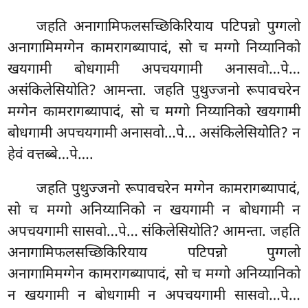
जहति
अनागामिफलसच्छिकिरियाय पटिपन्नो पुग्गलो
अनागामिमग्गेन कामरागब्यापादं, सो च मग्गो निय्यानिको
खयगामी बोधगामी अपचयगामी अनासवो…पे…
असंकिलेसियोति? आमन्ता. जहति पुथुज्जनो रूपावचरेन
मग्गेन कामरागब्यापादं, सो च मग्गो निय्यानिको खयगामी
बोधगामी अपचयगामी अनासवो…पे… असंकिलेसियोति? न
हेवं वत्तब्बे…पे….
जहति पुथुज्जनो रूपावचरेन मग्गेन कामरागब्यापादं,
सो च मग्गो अनिय्यानिको न खयगामी न बोधगामी न
अपचयगामी सासवो…पे… संकिलेसियोति? आमन्ता. जहति
अनागामिफलसच्छिकिरियाय पटिपन्नो पुग्गलो
अनागामिमग्गेन कामरागब्यापादं, सो च मग्गो अनिय्यानिको
न खयगामी न बोधगामी न अपचयगामी सासवो…पे…