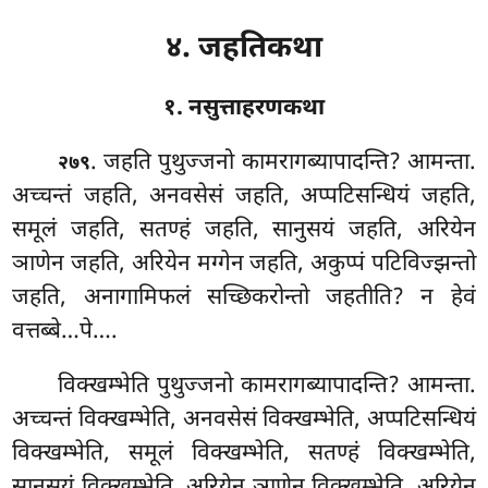
४. जहतिकथा
१. नसुत्ताहरणकथा
. जहति
पुथुज्जनो कामरागब्यापादन्ति? आमन्ता.
२७९
अच्चन्तं जहति, अनवसेसं जहति, अप्पटिसन्धियं जहति,
समूलं जहति, सतण्हं जहति, सानुसयं जहति, अरियेन
ञाणेन जहति, अरियेन मग्गेन जहति, अकुप्पं
पटिविज्झन्तो
जहति, अनागामिफलं सच्छिकरोन्तो जहतीति? न हेवं
वत्तब्बे…पे….
विक्खम्भेति पुथुज्जनो कामरागब्यापादन्ति? आमन्ता.
अच्चन्तं विक्खम्भेति, अनवसेसं विक्खम्भेति, अप्पटिसन्धियं
विक्खम्भेति, समूलं विक्खम्भेति, सतण्हं विक्खम्भेति,
सानुसयं विक्खम्भेति, अरियेन ञाणेन विक्खम्भेति, अरियेन