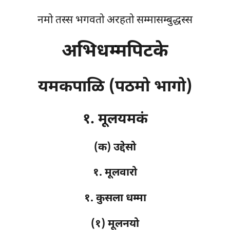
नमो तस्स भगवतो अरहतो सम्मासम्बुद्धस्स
अभिधम्मपिटके
यमकपाळि (पठमो भागो)
१. मूलयमकं
(क) उद्देसो
१. मूलवारो
१. कुसला धम्मा
(१) मूलनयो