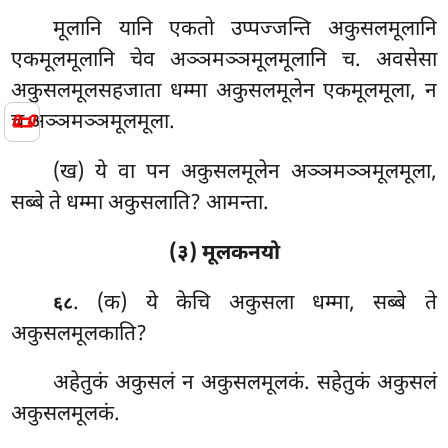
मूलानि यानि एकतो उप्पज्जन्ति अकुसलमूलानि
एकमूलमूलानि चेव अञ्ञमञ्ञमूलमूलानि च. अवसेसा
अकुसलमूलसहजाता धम्मा अकुसलमूलेन एकमूलमूला, न
📜
च अञ्ञमञ्ञमूलमूला.
(ख) ये वा पन अकुसलमूलेन अञ्ञमञ्ञमूलमूला,
सब्बे ते धम्मा अकुसलाति? आमन्ता.
(३) मूलकनयो
. (क) ये
केचि अकुसला धम्मा, सब्बे ते
६८
अकुसलमूलकाति?
अहेतुकं अकुसलं न अकुसलमूलकं. सहेतुकं अकुसलं
अकुसलमूलकं.