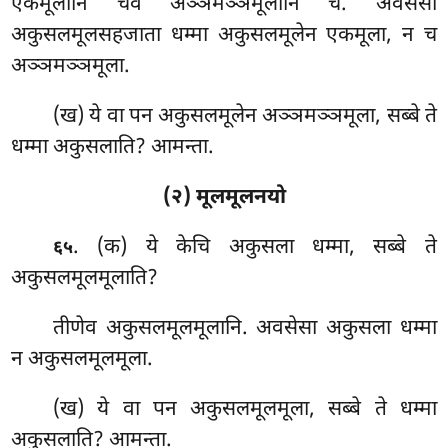
एकमूलानि चेव अञ्ञमञ्ञमूलानि च. अवसेसा
अकुसलमूलसहजाता धम्मा अकुसलमूलेन एकमूला, न च
अञ्ञमञ्ञमूला.
(ख) ये वा पन अकुसलमूलेन अञ्ञमञ्ञमूला, सब्बे ते
धम्मा अकुसलाति? आमन्ता.
(२) मूलमूलनयो
. (क) ये केचि अकुसला धम्मा, सब्बे ते
६५
अकुसलमूलमूलाति?
तीणेव अकुसलमूलमूलानि. अवसेसा अकुसला धम्मा
न अकुसलमूलमूला.
(ख) ये वा पन अकुसलमूलमूला, सब्बे ते धम्मा
अकुसलाति? आमन्ता.