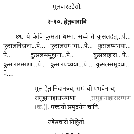
मूलवारउद्देसो.
२-१०. हेतुवारादि
. ये
केचि कुसला धम्मा, सब्बे ते कुसलहेतू…पे…
४९
कुसलनिदाना…पे… कुसलसम्भवा…पे… कुसलप्पभवा…
पे… कुसलसमुट्ठाना…पे… कुसलाहारा…पे…
कुसलारम्मणा…पे… कुसलपच्चया…पे… कुसलसमुदया…
पे….
मूलं हेतु निदानञ्च, सम्भवो पभवेन च;
समुट्ठानाहारारम्मणा
[समुट्ठानाहारारम्मणं
(क.)]
, पच्चयो समुदयेन चाति.
उद्देसवारो निट्ठितो.