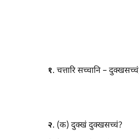
१
. चत्तारि
सच्चानि – दुक्खसच्चं
२
. (क) दुक्खं दुक्खसच्चं?