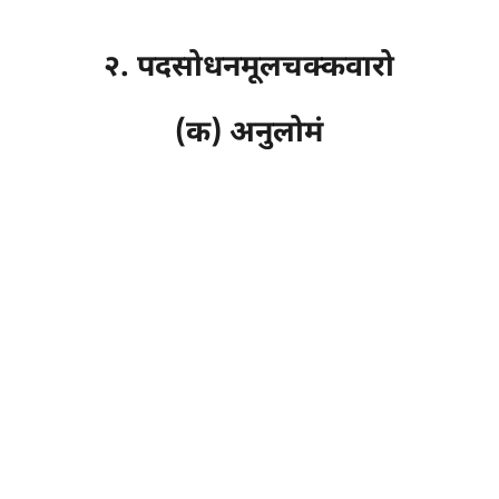
२. पदसोधनमूलचक्कवारो
(क) अनुलोमं