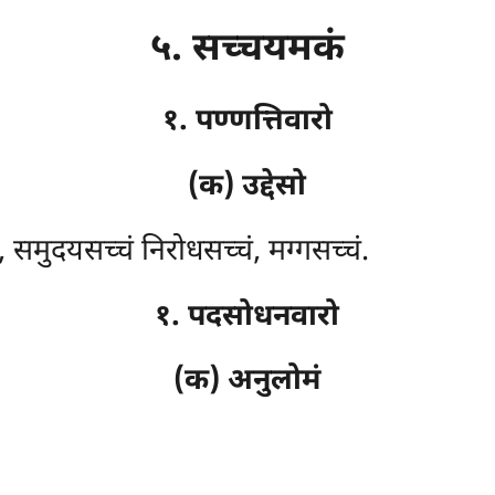
५. सच्चयमकं
१. पण्णत्तिवारो
(क) उद्देसो
, समुदयसच्चं निरोधसच्चं, मग्गसच्चं.
१. पदसोधनवारो
(क) अनुलोमं