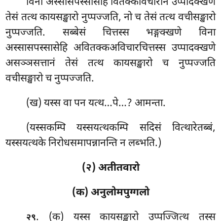
विना अस्सासपस्सासेहि वितक्कविचारानं उप्पादक्खणे
तेसं तत्थ कायसङ्खारो नुप्पज्जति, नो च तेसं तत्थ वचीसङ्खारो
नुप्पज्जति. सब्बेसं चित्तस्स भङ्गक्खणे विना
अस्सासपस्सासेहि अवितक्कअविचारचित्तस्स
उप्पादक्खणे
असञ्ञसत्तानं तेसं तत्थ कायसङ्खारो च नुप्पज्जति
वचीसङ्खारो च नुप्पज्जति.
(ख) यस्स वा पन यत्थ…पे…? आमन्ता.
(यस्सकम्पि यस्सयत्थकम्पि सदिसं वित्थारेतब्बं,
यस्सयत्थके निरोधसमापन्नानन्ति न लब्भति.)
(२) अतीतवारो
(क) अनुलोमपुग्गलो
. (क) यस्स कायसङ्खारो उप्पज्जित्थ तस्स
२९