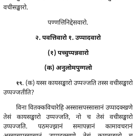
वचीसङ्खारो.
पण्णत्तिनिद्देसवारो.
२. पवत्तिवारो १. उप्पादवारो
(१) पच्चुप्पन्नवारो
(क) अनुलोमपुग्गलो
. (क) यस्स
कायसङ्खारो उप्पज्जति तस्स वचीसङ्खारो
१९
उप्पज्जतीति?
विना वितक्कविचारेहि अस्सासपस्सासानं उप्पादक्खणे
तेसं कायसङ्खारो उप्पज्जति, नो च तेसं वचीसङ्खारो
उप्पज्जति. पठमज्झानं समापन्नानं कामावचरानं