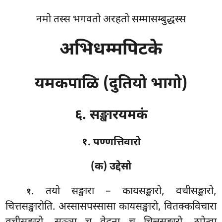
नमो तस्स भगवतो अरहतो सम्मासम्बुद्धस्स
अभिधम्मपिटके
यमकपाळि (दुतियो भागो)
६. सङ्खारयमकं
१. पण्णत्तिवारो
(क) उद्देसो
. तयो
सङ्खारा – कायसङ्खारो, वचीसङ्खारो,
१
चित्तसङ्खारोति. अस्सासपस्सासा कायसङ्खारो, वितक्कविचारा