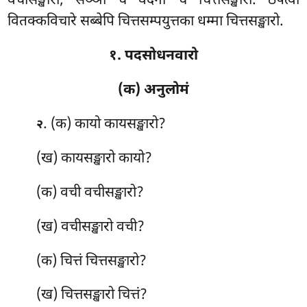
वचीसङ्खारो, सञ्ञा च वेदना च चित्तसङ्खारो. ठपेत्वा
वितक्कविचारे सब्बेपि चित्तसम्पयुत्तका धम्मा चित्तसङ्खारो.
१. पदसोधनवारो
(क) अनुलोमं
. (क) कायो
कायसङ्खारो?
२
(ख) कायसङ्खारो कायो?
(क) वची वचीसङ्खारो?
(ख) वचीसङ्खारो वची?
(क) चित्तं चित्तसङ्खारो?
(ख) चित्तसङ्खारो चित्तं?