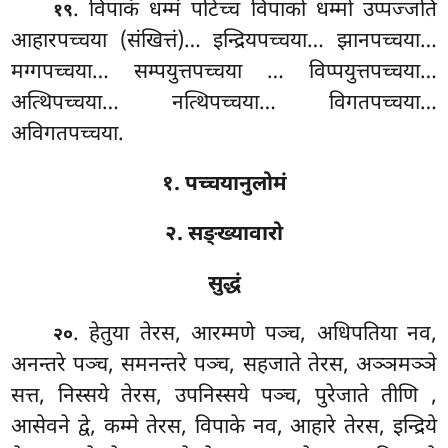
. विपाकं धम्मं पटिच्च विपाको धम्मो उप्पज्जति
१९
आहारपच्चया (संखित्तं)… इन्द्रियपच्चया… झानपच्चया…
मग्गपच्चया… सम्पयुत्तपच्चया
… विप्पयुत्तपच्चया…
अत्थिपच्चया… नत्थिपच्चया… विगतपच्चया…
अविगतपच्चया.
१. पच्चयानुलोमं
२. सङ्ख्यावारो
सुद्धं
. हेतुया
तेरस, आरम्मणे पञ्च, अधिपतिया नव,
२०
अनन्तरे पञ्च, समनन्तरे पञ्च, सहजाते तेरस, अञ्ञमञ्ञे
सत्त, निस्सये तेरस, उपनिस्सये पञ्च, पुरेजाते तीणि
,
आसेवने द्वे, कम्मे तेरस, विपाके नव, आहारे तेरस, इन्द्रिये