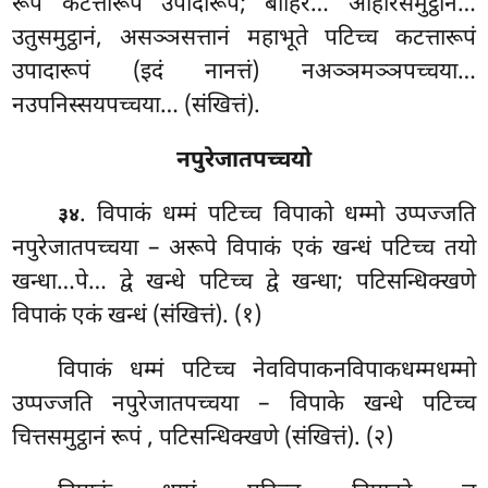
रूपं कटत्तारूपं उपादारूपं; बाहिरं… आहारसमुट्ठानं…
उतुसमुट्ठानं, असञ्ञसत्तानं महाभूते पटिच्च कटत्तारूपं
उपादारूपं (इदं नानत्तं) नअञ्ञमञ्ञपच्चया…
नउपनिस्सयपच्चया… (संखित्तं).
नपुरेजातपच्चयो
. विपाकं धम्मं पटिच्च विपाको धम्मो उप्पज्जति
३४
नपुरेजातपच्चया – अरूपे विपाकं एकं खन्धं पटिच्च तयो
खन्धा…पे… द्वे खन्धे पटिच्च द्वे खन्धा; पटिसन्धिक्खणे
विपाकं एकं खन्धं (संखित्तं). (१)
विपाकं धम्मं पटिच्च नेवविपाकनविपाकधम्मधम्मो
उप्पज्जति नपुरेजातपच्चया – विपाके खन्धे पटिच्च
चित्तसमुट्ठानं रूपं
, पटिसन्धिक्खणे (संखित्तं). (२)