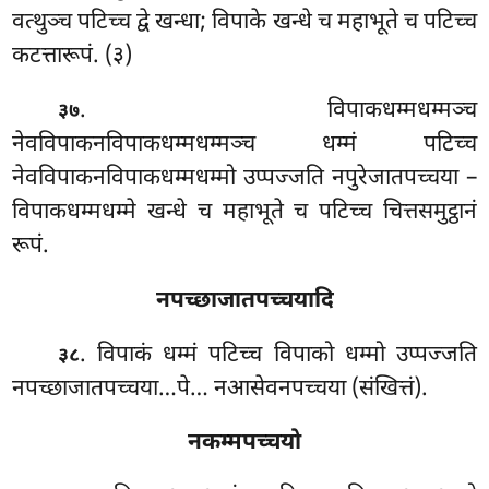
वत्थुञ्च पटिच्च द्वे खन्धा; विपाके खन्धे च महाभूते च पटिच्च
कटत्तारूपं. (३)
. विपाकधम्मधम्मञ्च
३७
नेवविपाकनविपाकधम्मधम्मञ्च धम्मं पटिच्च
नेवविपाकनविपाकधम्मधम्मो उप्पज्जति नपुरेजातपच्चया –
विपाकधम्मधम्मे खन्धे च महाभूते च पटिच्च चित्तसमुट्ठानं
रूपं.
नपच्छाजातपच्चयादि
. विपाकं
धम्मं पटिच्च विपाको धम्मो उप्पज्जति
३८
नपच्छाजातपच्चया…पे… नआसेवनपच्चया (संखित्तं).
नकम्मपच्चयो