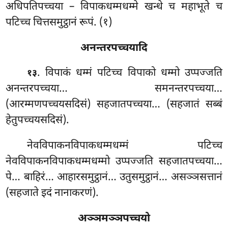
अधिपतिपच्चया – विपाकधम्मधम्मे खन्धे च महाभूते च
पटिच्च चित्तसमुट्ठानं रूपं. (१)
अनन्तरपच्चयादि
. विपाकं
धम्मं पटिच्च विपाको धम्मो उप्पज्जति
१३
अनन्तरपच्चया… समनन्तरपच्चया…
(आरम्मणपच्चयसदिसं) सहजातपच्चया… (सहजातं सब्बं
हेतुपच्चयसदिसं).
नेवविपाकनविपाकधम्मधम्मं पटिच्च
नेवविपाकनविपाकधम्मधम्मो उप्पज्जति सहजातपच्चया…
पे… बाहिरं… आहारसमुट्ठानं… उतुसमुट्ठानं… असञ्ञसत्तानं
(सहजाते इदं नानाकरणं).
अञ्ञमञ्ञपच्चयो