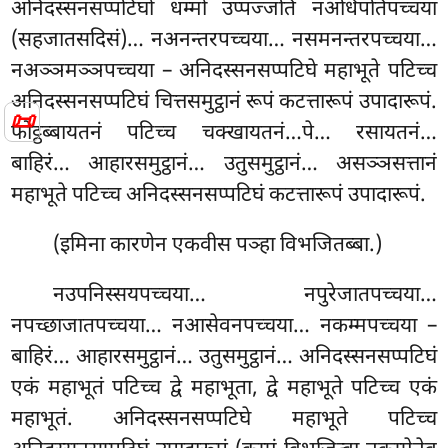
अनिदस्सनसप्पटिघो धम्मो उप्पज्जति नअधिपतिपच्चया
(सहजातसदिसं)… नअनन्तरपच्चया… नसमनन्तरपच्चया…
नअञ्ञमञ्ञपच्चया – अनिदस्सनसप्पटिघे महाभूते पटिच्च
अनिदस्सनसप्पटिघं
चित्तसमुट्ठानं रूपं कटत्तारूपं उपादारूपं.
📜
फोट्ठब्बायतनं पटिच्च चक्खायतनं…पे… रसायतनं…
बाहिरं… आहारसमुट्ठानं… उतुसमुट्ठानं… असञ्ञसत्तानं
महाभूते पटिच्च अनिदस्सनसप्पटिघं कटत्तारूपं उपादारूपं.
(इमिना कारणेन एकवीस पञ्हा विभजितब्बा.)
नउपनिस्सयपच्चया… नपुरेजातपच्चया…
नपच्छाजातपच्चया… नआसेवनपच्चया… नकम्मपच्चया –
बाहिरं… आहारसमुट्ठानं… उतुसमुट्ठानं… अनिदस्सनसप्पटिघं
एकं महाभूतं पटिच्च द्वे महाभूता, द्वे महाभूते पटिच्च एकं
महाभूतं. अनिदस्सनसप्पटिघे महाभूते पटिच्च