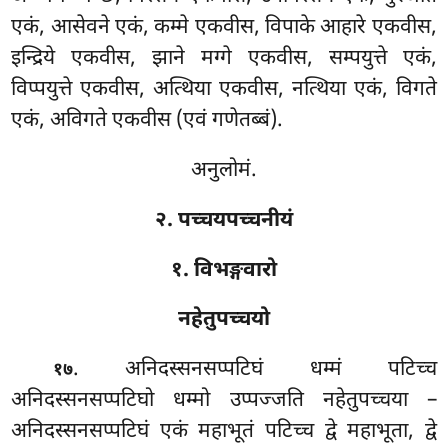
एकं, आसेवने एकं, कम्मे एकवीस, विपाके आहारे एकवीस,
इन्द्रिये एकवीस, झाने
मग्गे एकवीस, सम्पयुत्ते एकं,
विप्पयुत्ते एकवीस, अत्थिया एकवीस, नत्थिया एकं, विगते
एकं, अविगते एकवीस (एवं गणेतब्बं).
अनुलोमं.
२. पच्चयपच्चनीयं
१. विभङ्गवारो
नहेतुपच्चयो
. अनिदस्सनसप्पटिघं
धम्मं पटिच्च
१७
अनिदस्सनसप्पटिघो धम्मो उप्पज्जति नहेतुपच्चया –
अनिदस्सनसप्पटिघं एकं महाभूतं पटिच्च द्वे महाभूता, द्वे