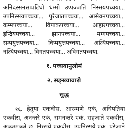
अनिदस्सनसप्पटिघो धम्मो उप्पज्जति निस्सयपच्चया…
उपनिस्सयपच्चया… पुरेजातपच्चया… आसेवनपच्चया…
कम्मपच्चया… विपाकपच्चया… आहारपच्चया…
इन्द्रियपच्चया… झानपच्चया… मग्गपच्चया…
सम्पयुत्तपच्चया… विप्पयुत्तपच्चया… अत्थिपच्चया…
नत्थिपच्चया… विगतपच्चया… अविगतपच्चया.
१. पच्चयानुलोमं
२. सङ्ख्यावारो
सुद्धं
. हेतुया एकवीस, आरम्मणे एकं, अधिपतिया
१६
एकवीस, अनन्तरे एकं, समनन्तरे एकं, सहजाते एकवीस,
अञ्ञमञ्ञे छ, निस्सये एकवीस, उपनिस्सये एकं, पुरेजाते