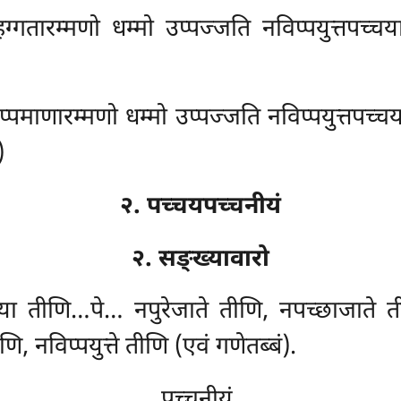
हग्गतारम्मणो धम्मो उप्पज्जति नविप्पयुत्तपच्च
प्पमाणारम्मणो धम्मो उप्पज्जति नविप्पयुत्तपच्च
)
२. पच्चयपच्चनीयं
२. सङ्ख्यावारो
ा तीणि…पे… नपुरेजाते तीणि, नपच्छाजाते त
, नविप्पयुत्ते तीणि (एवं गणेतब्बं).
पच्चनीयं.