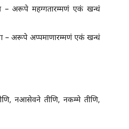
या – अरूपे महग्गतारम्मणं एकं खन्धं
या – अरूपे अप्पमाणारम्मणं एकं खन्धं
ीणि, नआसेवने तीणि, नकम्मे तीणि,