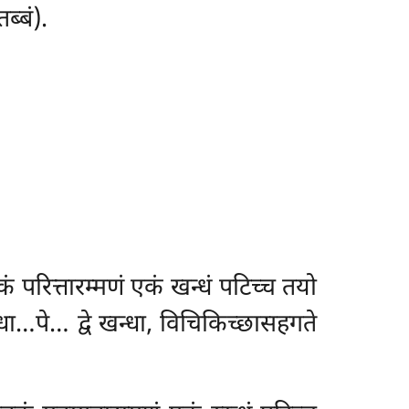
्बं).
कं परित्तारम्मणं एकं खन्धं पटिच्च तयो
्धा…पे… द्वे खन्धा, विचिकिच्छासहगते