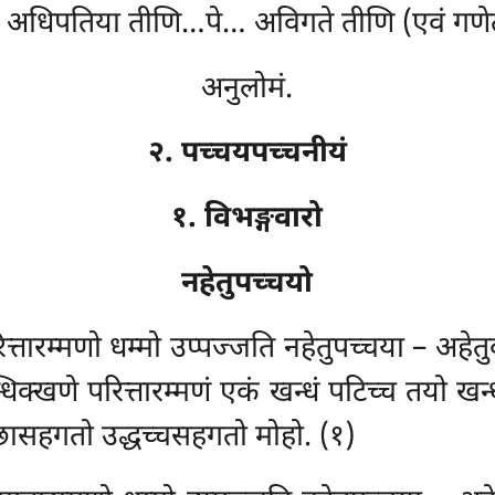
ि, अधिपतिया तीणि…पे… अविगते तीणि (एवं गणेतब
अनुलोमं.
२. पच्चयपच्चनीयं
१. विभङ्गवारो
नहेतुपच्चयो
ित्तारम्मणो धम्मो उप्पज्जति नहेतुपच्चया – अहेतु
िक्खणे परित्तारम्मणं एकं खन्धं पटिच्च तयो खन
्छासहगतो उद्धच्चसहगतो मोहो. (१)