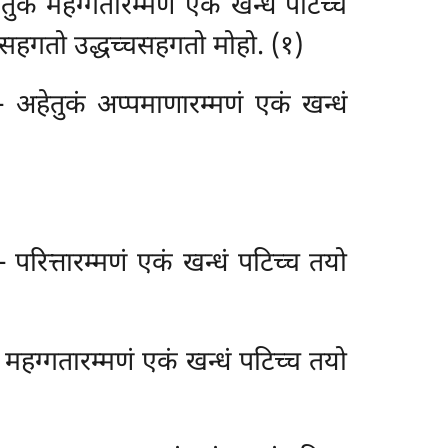
तुकं महग्गतारम्मणं एकं खन्धं पटिच्च
छासहगतो उद्धच्चसहगतो मोहो. (१)
– अहेतुकं अप्पमाणारम्मणं एकं खन्धं
– परित्तारम्मणं एकं खन्धं पटिच्च तयो
 महग्गतारम्मणं एकं खन्धं पटिच्च तयो