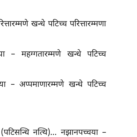
्तारम्मणे खन्धे पटिच्च परित्तारम्मणा
या – महग्गतारम्मणे खन्धे पटिच्च
या – अप्पमाणारम्मणे खन्धे पटिच्च
या (पटिसन्धि नत्थि)… नझानपच्चया –