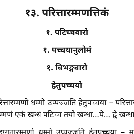
१३. परित्तारम्मणत्तिकं
१. पटिच्चवारो
१. पच्चयानुलोमं
१. विभङ्गवारो
हेतुपच्चयो
रित्तारम्मणो धम्मो उप्पज्जति हेतुपच्चया – परित्
रम्मणं एकं खन्धं पटिच्च तयो खन्धा…पे… द्वे खन्ध
हग्गतारम्मणो धम्मो उप्पज्जति हेतुपच्चया – 