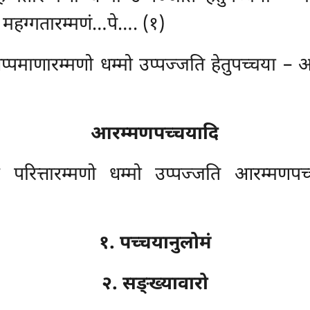
े महग्गतारम्मणं…पे…. (१)
अप्पमाणारम्मणो धम्मो उप्पज्जति हेतुपच्चया – 
आरम्मणपच्चयादि
्च परित्तारम्मणो धम्मो उप्पज्जति आरम्मणप
१. पच्चयानुलोमं
२. सङ्ख्यावारो