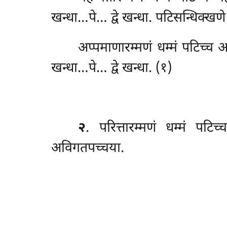
खन्धा…पे… द्वे खन्धा. पटिसन्धिक्खण
अप्पमाणारम्मणं धम्मं पटिच्च 
खन्धा…पे… द्वे खन्धा. (१)
२
. परित्तारम्मणं
धम्मं पटिच
अविगतपच्चया.