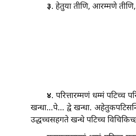
३
. हेतुया तीणि, आरम्मणे तीण
४
. परित्तारम्मणं
धम्मं पटिच्च पर
खन्धा…पे… द्वे
खन्धा. अहेतुकपटिसन्ध
उद्धच्चसहगते खन्धे पटिच्च विचिकिच