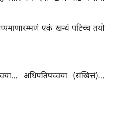
अप्पमाणारम्मणं एकं खन्धं पटिच्च तयो
च्चया… अधिपतिपच्चया (संखित्तं)…