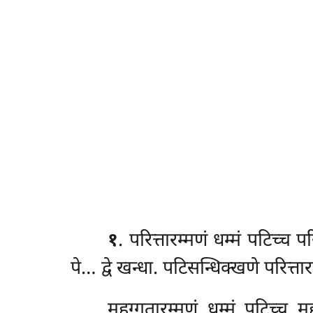
१
. परित्तारम्मणं
धम्मं पटिच्च प
पे… द्वे खन्धा. पटिसन्धिक्खणे परित्ता
महग्गतारम्मणं धम्मं पटिच्च म