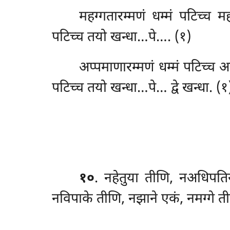
महग्गतारम्मणं धम्मं पटिच्च म
पटिच्च तयो खन्धा…पे…. (१)
अप्पमाणारम्मणं
धम्मं पटिच्च अ
पटिच्च तयो खन्धा…पे… द्वे खन्धा. (१
१०
. नहेतुया
तीणि, नअधिपतिय
नविपाके तीणि, नझाने एकं, नमग्गे तीणि