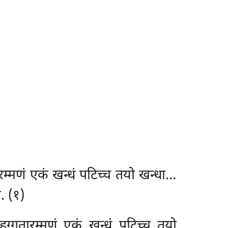
तारम्मणं एकं खन्धं पटिच्च तयो खन्धा…
ा. (१)
महग्गतारम्मणं एकं खन्धं पटिच्च तयो