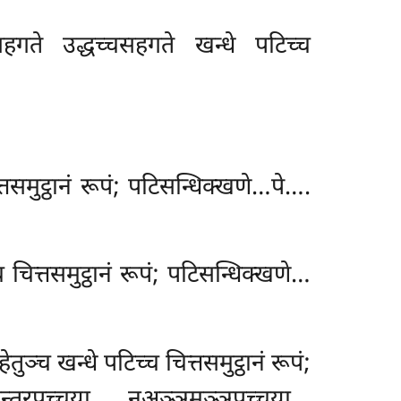
सहगते उद्धच्चसहगते खन्धे पटिच्च
्तसमुट्ठानं रूपं; पटिसन्धिक्खणे…पे….
 चित्तसमुट्ठानं रूपं; पटिसन्धिक्खणे…
ुञ्च खन्धे पटिच्च चित्तसमुट्ठानं रूपं;
न्तरपच्चया… नअञ्ञमञ्ञपच्चया…