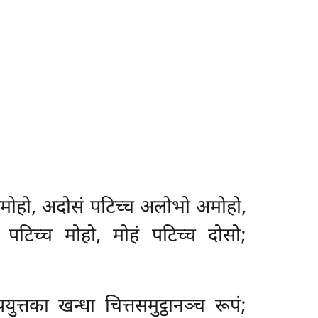
ो अमोहो, अदोसं पटिच्च अलोभो अमोहो,
 पटिच्च मोहो, मोहं पटिच्च दोसो;
पयुत्तका खन्धा चित्तसमुट्ठानञ्च रूपं;