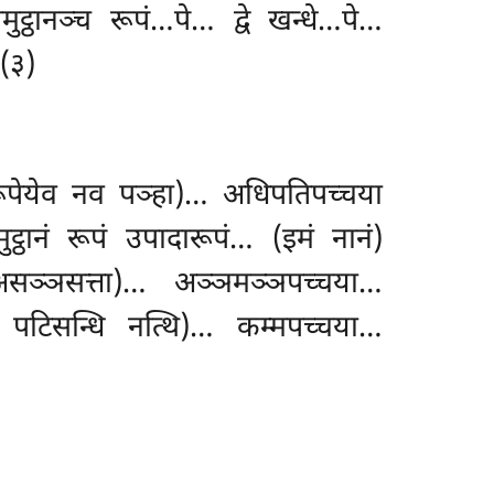
ट्ठानञ्च रूपं…पे… द्वे खन्धे…पे…
(३)
 अरूपेयेव नव पञ्हा)… अधिपतिपच्चया
ट्ठानं रूपं उपादारूपं… (इमं नानं)
सञ्ञसत्ता)… अञ्ञमञ्ञपच्चया…
 पटिसन्धि नत्थि)… कम्मपच्चया…