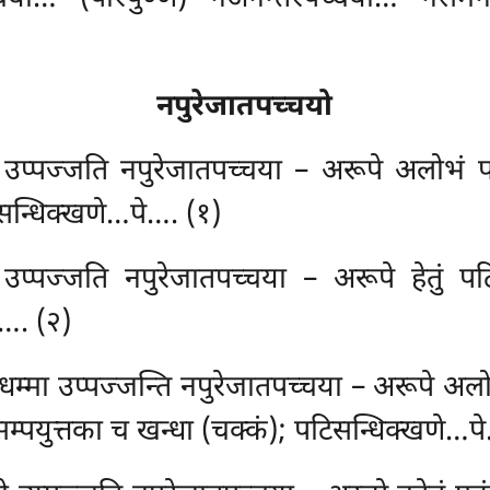
नपुरेजातपच्चयो
्मो उप्पज्जति नपुरेजातपच्चया – अरूपे अलोभं
िसन्धिक्खणे…पे…. (१)
ो उप्पज्जति नपुरेजातपच्चया – अरूपे हेतुं पटि
े…. (२)
तु च धम्मा उप्पज्जन्ति नपुरेजातपच्चया – अरूपे 
सम्पयुत्तका च खन्धा (चक्कं); पटिसन्धिक्खणे…प