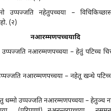
धम्मो उप्पज्जति नहेतुपच्चया – विचिकिच्छा
हो. (२)
नआरम्मणपच्चयादि
म्मो उप्पज्जति नआरम्मणपच्चया – हेतुं पटिच्च चित
 उप्पज्जति नआरम्मणपच्चया – नहेतू खन्धे पटिच्च
हेतु धम्मो उप्पज्जति नआरम्मणपच्चया – हेतुञ्च नहेत
्चया… (परिपुण्णं) नअनन्तरपच्चया… नसमन