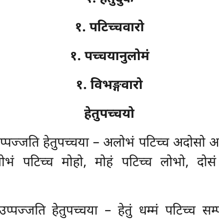
१. पटिच्चवारो
१. पच्चयानुलोमं
१. विभङ्गवारो
हेतुपच्चयो
मो उप्पज्जति हेतुपच्चया – अलोभं पटिच्च अदोस
ोभं पटिच्च
मोहो, मोहं पटिच्च लोभो, दोसं
 उप्पज्जति हेतुपच्चया – हेतुं धम्मं पटिच्च सम्