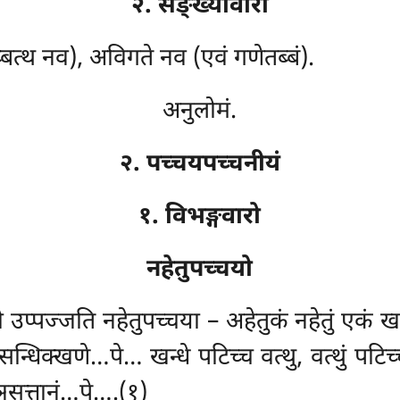
२. सङ्ख्यावारो
्बत्थ नव), अविगते नव (एवं गणेतब्बं).
अनुलोमं.
२. पच्चयपच्चनीयं
१. विभङ्गवारो
नहेतुपच्चयो
मो उप्पज्जति नहेतुपच्चया – अहेतुकं नहेतुं एकं खन
न्धिक्खणे…पे… खन्धे पटिच्च वत्थु, वत्थुं पट
ञसत्तानं…पे….(१)