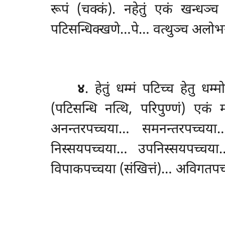
रूपं (चक्कं). नहेतुं एकं खन्धञ्
पटिसन्धिक्खणे…पे… वत्थुञ्च अलोभञ
४
. हेतुं
धम्मं पटिच्च हेतु धम
(पटिसन्धि नत्थि, परिपुण्णं) एकं 
अनन्तरपच्चया… समनन्तरपच्चय
निस्सयपच्चया… उपनिस्सयपच्चया
विपाकपच्चया (संखित्तं)… अविगतपच