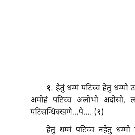
१
. हेतुं
धम्मं पटिच्च हेतु धम्
अमोहं पटिच्च अलोभो अदोसो, ल
पटिसन्धिक्खणे…पे…. (१)
हेतुं धम्मं पटिच्च नहेतु धम्मो