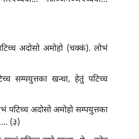
 पटिच्च अदोसो अमोहो (चक्कं). लोभं
च्च सम्पयुत्तका खन्धा, हेतुं पटिच्च
अलोभं पटिच्च अदोसो अमोहो सम्पयुत्तका
े…. (३)