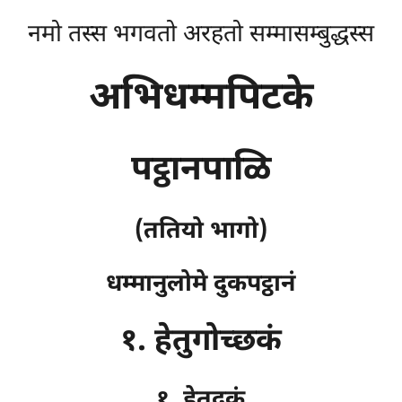
नमो तस्स भगवतो अरहतो सम्मासम्बुद्धस्स
अभिधम्मपिटके
पट्ठानपाळि
(ततियो भागो)
धम्मानुलोमे दुकपट्ठानं
१. हेतुगोच्छकं
१. हेतुदुकं