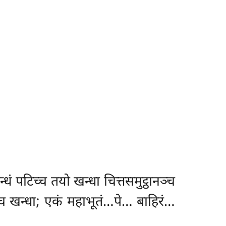
्धं पटिच्च तयो खन्धा चित्तसमुट्ठानञ्च
िच्च खन्धा; एकं महाभूतं…पे… बाहिरं…