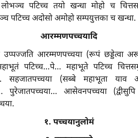
च लोभञ्च पटिच्च तयो खन्धा मोहो च चित्तसमु
्च पटिच्च अदोसो अमोहो सम्पयुत्तका च खन्धा. 
आरम्मणपच्चयादि
्मो उप्पज्जति आरम्मणपच्चया (रूपं छड्डेत्वा
महाभूतं पटिच्च…पे… महाभूते पटिच्च चित्तसमु
ा… सहजातपच्चया (सब्बे महाभूता याव अ
… पुरेजातपच्चया… आसेवनपच्चया (द्वीसुपि
्चया.
१. पच्चयानुलोमं