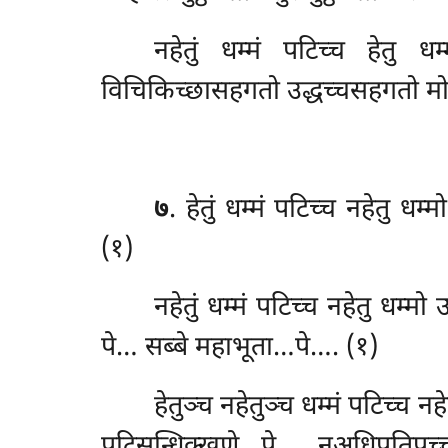
नहेतुं धम्मं पटिच्च हेतु 
विचिकिच्छासहगतो उद्धच्चसहगतो मो
७
. हेतुं धम्मं पटिच्च नहेतु ध
(१)
नहेतुं
धम्मं पटिच्च नहेतु धम्मो
पे… सब्बे महाभूता…पे…. (१)
हेतुञ्च नहेतुञ्च धम्मं पटिच्च न
पटिसन्धिक्खणे…पे… नअधिपतिपच