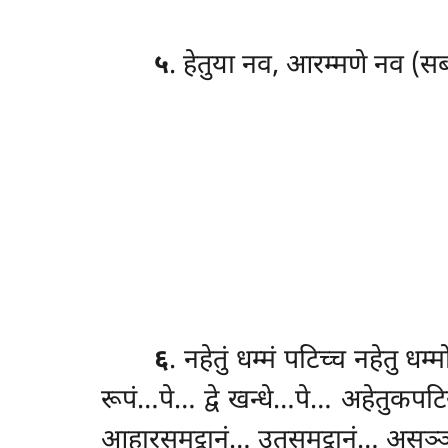
५
. हेतुया नव, आरम्मणे नव (सब
६
. नहेतुं
धम्मं पटिच्च नहेतु धम्
रूपं…पे… द्वे खन्धे…पे… अहेतुकपटिस
आहारसमुट्ठानं… उतुसमुट्ठानं… असञ्