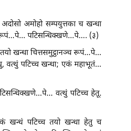
च्च अदोसो अमोहो सम्पयुत्तका च खन्धा
ञ्च रूपं…पे… पटिसन्धिक्खणे…पे…. (३)
च तयो खन्धा चित्तसमुट्ठानञ्च रूपं…पे…
्थु, वत्थुं पटिच्च खन्धा; एकं महाभूतं…
पटिसन्धिक्खणे…पे… वत्थुं पटिच्च हेतू.
 एकं खन्धं पटिच्च तयो खन्धा हेतु च