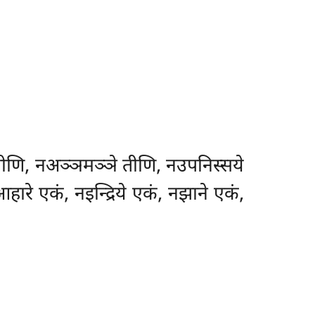
तीणि, नअञ्ञमञ्ञे तीणि, नउपनिस्सये
रे एकं, नइन्द्रिये एकं, नझाने एकं,