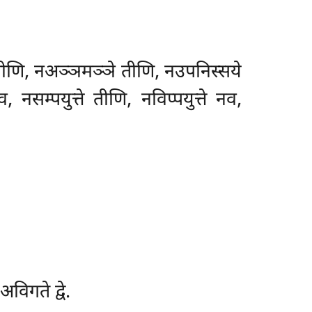
तीणि, नअञ्ञमञ्ञे तीणि, नउपनिस्सये
सम्पयुत्ते तीणि, नविप्पयुत्ते नव,
विगते द्वे.