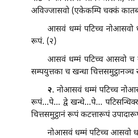
अविज्जासवो (एकेकम्पि चक्कं कातब्ब
आसवं धम्मं पटिच्च नोआसवो धम
रूपं. (२)
आसवं धम्मं पटिच्च आसवो च न
सम्पयुत्तका च खन्धा चित्तसमुट्ठानञ्च 
२
. नोआसवं
धम्मं पटिच्च नोआस
रूपं…पे… द्वे खन्धे…पे… पटिसन्धिक्
चित्तसमुट्ठानं रूपं कटत्तारूपं उपादारू
नोआसवं धम्मं पटिच्च आसवो धम