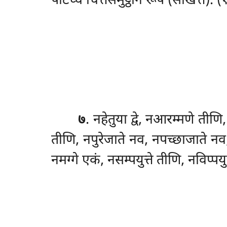
पटिच्च चित्तसमुट्ठानं रूपं (संखित्तं). (
७
. नहेतुया
द्वे, नआरम्मणे ती
तीणि, नपुरेजाते नव, नपच्छाजाते नव
नमग्गे एकं, नसम्पयुत्ते तीणि, नविप्पय