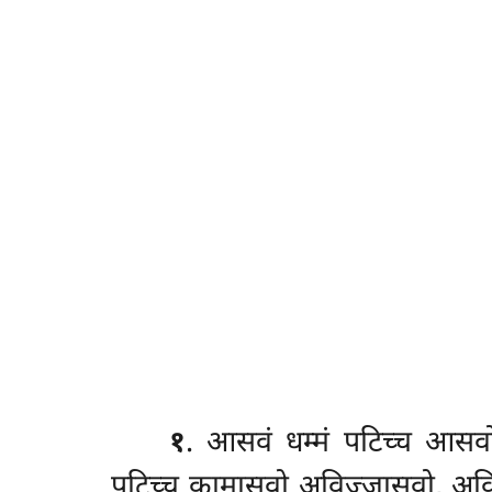
१
. आसवं
धम्मं पटिच्च आसवो
पटिच्च
कामासवो अविज्जासवो, अविज्