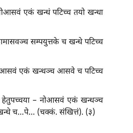
ोआसवं एकं खन्धं पटिच्च तयो खन्धा
ासवञ्च सम्पयुत्तके च खन्धे पटिच्च
नोआसवं एकं खन्धञ्च
आसवे च पटिच्च
ेतुपच्चया – नोआसवं एकं खन्धञ्च
न्धे च…पे… (चक्कं. संखित्तं). (३)