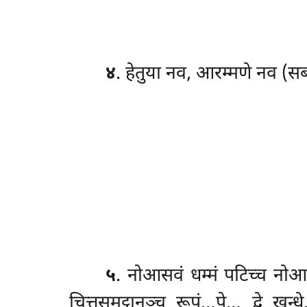
४
. हेतुया नव, आरम्मणे नव (स
५
. नोआसवं
धम्मं पटिच्च नोआ
चित्तसमुट्ठानञ्च रूपं…पे… द्वे खन