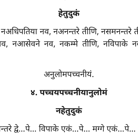
हेतुदुकं
ि, नअधिपतिया नव, नअनन्तरे तीणि, नसमनन्तरे 
व, नआसेवने नव, नकम्मे तीणि, नविपाके नव, न
अनुलोमपच्चनीयं.
४. पच्चयपच्चनीयानुलोमं
नहेतुदुकं
नन्तरे द्वे…पे… विपाके एकं…पे… मग्गे एकं…पे… अ