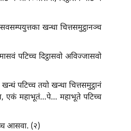
म्पयुत्तका खन्धा चित्तसमुट्ठानञ्च
ासवं पटिच्च दिट्ठासवो अविज्जासवो
्धं पटिच्च तयो खन्धा चित्तसमुट्ठानं
्धा, एकं महाभूतं…पे… महाभूते पटिच्च
च्च आसवा. (२)