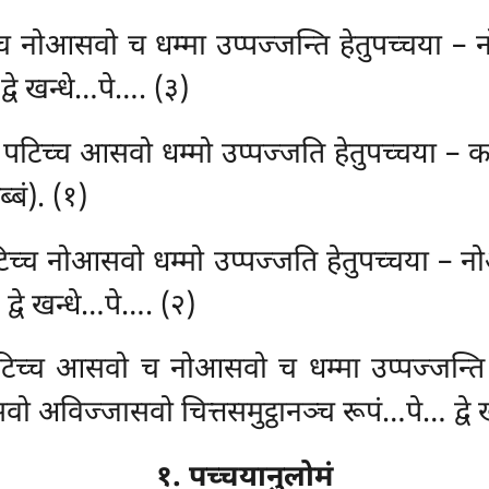
 नोआसवो च धम्मा उप्पज्जन्ति हेतुपच्चया – न
्वे खन्धे…पे…. (३)
िच्च आसवो धम्मो उप्पज्जति हेतुपच्चया – काम
्बं). (१)
िच्च नोआसवो धम्मो उप्पज्जति हेतुपच्चया – 
द्वे खन्धे…पे…. (२)
च्च आसवो च नोआसवो च धम्मा उप्पज्जन्ति ह
ो अविज्जासवो चित्तसमुट्ठानञ्च रूपं…पे… द्वे ख
१. पच्चयानुलोमं