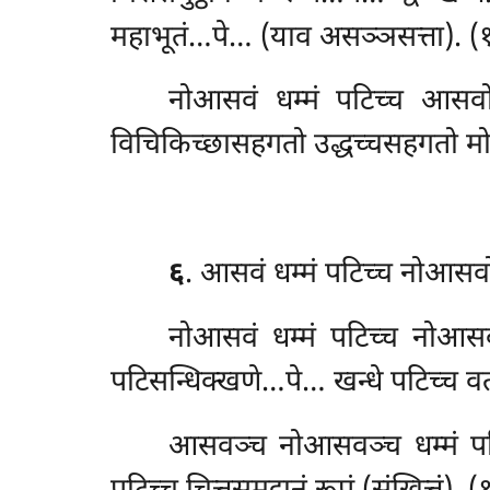
महाभूतं…पे… (याव असञ्ञसत्ता). (
नोआसवं धम्मं पटिच्च आसवो 
विचिकिच्छासहगतो उद्धच्चसहगतो मो
६
. आसवं धम्मं पटिच्च नोआसवो 
नोआसवं
धम्मं पटिच्च नोआसव
पटिसन्धिक्खणे…पे… खन्धे पटिच्च व
आसवञ्च नोआसवञ्च धम्मं पटि