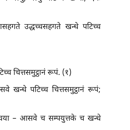
सहगते उद्धच्चसहगते खन्धे पटिच्च
 चित्तसमुट्ठानं रूपं. (१)
खन्धे पटिच्च चित्तसमुट्ठानं रूपं;
ा – आसवे च सम्पयुत्तके च खन्धे