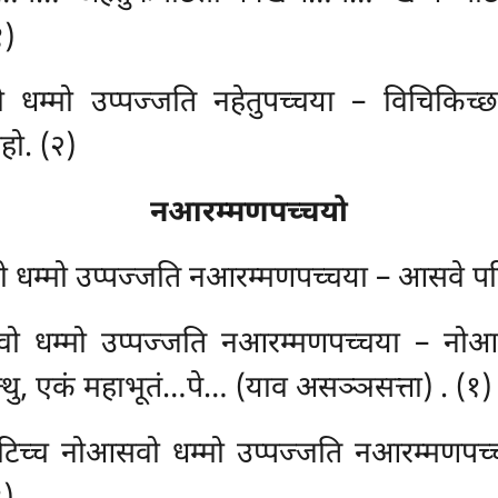
१)
धम्मो उप्पज्जति नहेतुपच्चया – विचिकिच्छा
हो. (२)
नआरम्मणपच्चयो
धम्मो उप्पज्जति नआरम्मणपच्चया – आसवे पटिच्च
ो धम्मो उप्पज्जति नआरम्मणपच्चया – नोआसवे 
त्थु, एकं महाभूतं…पे… (याव असञ्ञसत्ता)
. (१)
च्च नोआसवो धम्मो उप्पज्जति नआरम्मणपच्चय