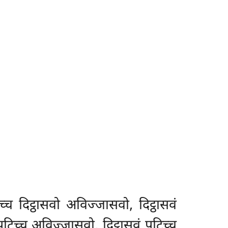
च दिट्ठासवो अविज्जासवो, दिट्ठासवं
िच्च अविज्जासवो, दिट्ठासवं पटिच्च