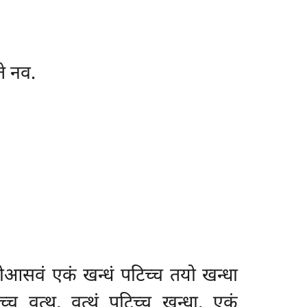
े नव.
नोआसवं एकं खन्धं पटिच्च तयो खन्धा
्च वत्थु, वत्थुं पटिच्च खन्धा, एकं