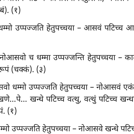
ं). (१)
्मो उप्पज्जति हेतुपच्चया – आसवं पटिच्च आसवस
ोआसवो च धम्मा उप्पज्जन्ति हेतुपच्चया – काम
रूपं (चक्कं). (३)
वो धम्मो उप्पज्जति हेतुपच्चया – नोआसवं एकं खन
खणे…पे… खन्धे पटिच्च वत्थु, वत्थुं पटिच्च खन
पं. (१)
्मो उप्पज्जति हेतुपच्चया – नोआसवे खन्धे पटि