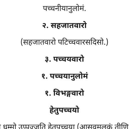
पच्चनीयानुलोमं.
२. सहजातवारो
(सहजातवारो पटिच्चवारसदिसो.)
३. पच्चयवारो
१. पच्चयानुलोमं
१. विभङ्गवारो
हेतुपच्चयो
 धम्मो उप्पज्जति हेतुपच्चया (आसवमूलकं तीणि