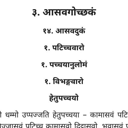
३. आसवगोच्छकं
१४. आसवदुकं
१. पटिच्चवारो
१. पच्चयानुलोमं
१. विभङ्गवारो
हेतुपच्चयो
 धम्मो उप्पज्जति हेतुपच्चया – कामासवं पटिच्
जासवं पटिच्च कामासवो दिट्ठासवो, भवासवं पट