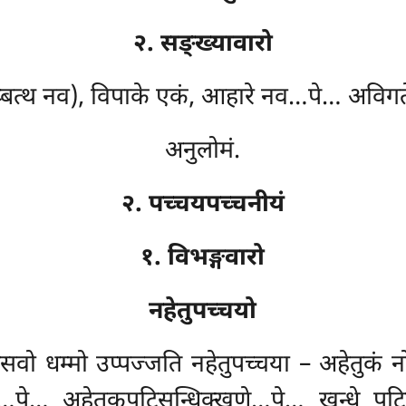
२. सङ्ख्यावारो
ब्बत्थ नव), विपाके एकं, आहारे नव…पे… अविगत
अनुलोमं.
२. पच्चयपच्चनीयं
१. विभङ्गवारो
नहेतुपच्चयो
सवो धम्मो उप्पज्जति नहेतुपच्चया – अहेतुकं 
्धे…पे… अहेतुकपटिसन्धिक्खणे…पे… खन्धे पटिच