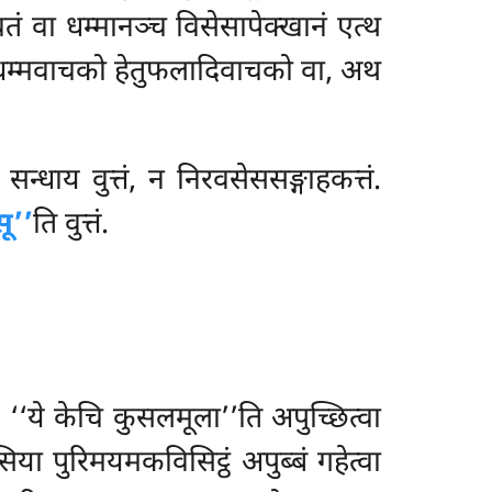
वतं वा धम्मानञ्च विसेसापेक्खानं एत्थ
न धम्मवाचको हेतुफलादिवाचको वा, अथ
न्धाय वुत्तं, न निरवसेससङ्गाहकत्तं.
ू’’
ति वुत्तं.
‘‘ये केचि कुसलमूला’’ति अपुच्छित्वा
या पुरिमयमकविसिट्ठं अपुब्बं गहेत्वा