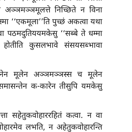
अञ्ञमञ्ञमूलत्ते निच्छिते न विना
स्मा ‘‘एकमूला’’ति पुच्छं अकत्वा यथा
ठमदुतिययमकेसु ‘‘सब्बे ते धम्मा
 होतीति कुसलभावे संसयसब्भावा
ानेन मूलेन अञ्ञमञ्ञस्स च मूलेन
थसमासन्तेन क-कारेन तीसुपि यमकेसु
ा सहेतुकवोहाररहितं कत्वा. न वा
ोहारमेव लभति, न अहेतुकवोहारन्ति