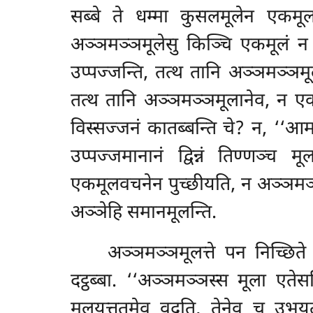
सब्बे ते धम्मा कुसलमूलेन एकमूल
अञ्ञमञ्ञमूलेसु किञ्चि एकमूलं न 
उप्पज्जन्ति, तत्थ तानि अञ्ञमञ्ञमूला
तत्थ तानि अञ्ञमञ्ञमूलानेव, न एक
विस्सज्जनं कातब्बन्ति चे? न, ‘‘
उप्पज्जमानानं द्विन्नं तिण्णञ्च
मू
एकमूलवचनेन पुच्छीयति, न अञ्ञमञ्ञसम
अञ्ञेहि समानमूलन्ति.
अञ्ञमञ्ञमूलत्ते पन निच्छित
दट्ठब्बा. ‘‘अञ्ञमञ्ञस्स मूला एत
मूलयुत्ततमेव वदति, तेनेव च उभयत्थ