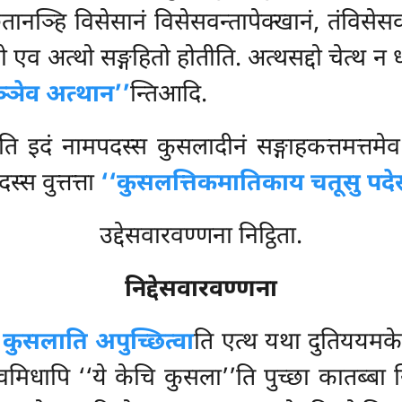
ितानञ्हि विसेसानं विसेसवन्तापेक्खानं, तंविसेस
एव अत्थो सङ्गहितो होतीति. अत्थसद्दो चेत्थ 
ञ्ञेव अत्थान’’
न्तिआदि.
ति इदं नामपदस्स कुसलादीनं सङ्गाहकत्तमत्तमेव स
्स वुत्तत्ता
‘‘कुसलत्तिकमातिकाय चतूसु पदेस
उद्देसवारवण्णना निट्ठिता.
निद्देसवारवण्णना
 कुसलाति अपुच्छित्वा
ति एत्थ यथा दुतिययमके 
मिधापि ‘‘ये केचि कुसला’’ति पुच्छा कातब्बा सि