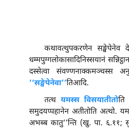
कथावत्थुपकरणेन
सङ्खेपेनेव 
धम्मपुग्गलोकासादिनिस्सयानं सन्नि
दस्सेत्वा संवण्णनाक्कमञ्चस्स 
‘‘सङ्खेपेनेवा’’
तिआदि.
तत्थ
यमस्स विसयातीतो
ति 
समुदयप्पहानेन अतीतोति अत्थो. यमस
अभब्ब कातु’’न्ति (खु. पा. ६.११; सु