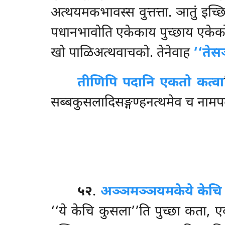
अत्थयमकभावस्स वुत्तत्ता. ञातुं इच्छ
पधानभावोति एकेकाय पुच्छाय एकेको 
खो पाळिअत्थवाचको. तेनेवाह
‘‘तेस
तीणिपि पदानि एकतो कत्वा
सब्बकुसलादिसङ्गण्हनत्थमेव च नामपदस
५२
.
अञ्ञमञ्ञयमके
ये केचि
‘‘ये केचि कुसला’’ति पुच्छा कता, एव