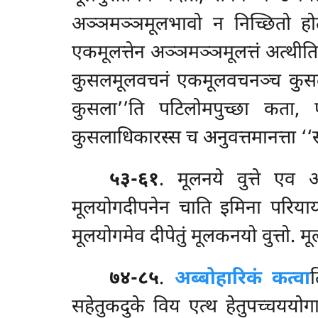
अञ्ञमञ्ञमूलभावो न निच्छितो होती
एकमूलत्तेन
अञ्ञमञ्ञमूलत्तं अत्थीति
कुसलमूलवचनं एकमूलवचनञ्च कुसलभ
कुसला’’ति पटिलोमपुच्छा कता,
कुसलाधिकारस्स च अनुवत्तमानत्ता ‘‘स
५३-६१
. मूलनये वुत्ते एव
मूलयोगदीपनेन चाति इमिना परियायन
मूलयोगमेव दीपेतुं मूलकनयो वुत्तो.
७४-८५
.
अब्बोहारिकं कत्वा
सहेतुकदुके विय एत्थ हेतुपच्चययो