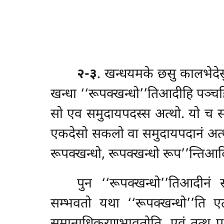
२-३
. खन्धयमके
छसु कालभेदेस
खन्धा ‘‘रूपक्खन्धो’’तिआदीहि पञ्चह
सो एव समुदायपदस्स अत्थो. यो च समु
एकदेसो सकलो वा समुदायपदानं अत्थो,
रूपक्खन्धो, रूपक्खन्धो रूप’’न्तिआ
पुन ‘‘रूपक्खन्धो’’तिआदीनं 
सम्भवतो यथा ‘‘रूपक्खन्धो’’ति एत