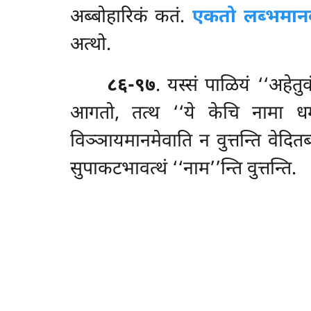
अब्बोहारिकं कतं.
एकतो लब्भमान
अत्थो.
८६-९७
. यस्सं पाळियं ‘‘अहे
आगतो, तत्थ ‘‘ये केचि नामा धम्मा’
विञ्ञायमानमेवाति न वुत्तन्ति वेदित
सुपाकटभावत्थं ‘‘नाम’’न्ति वुत्तन्ति.