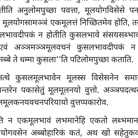
ति अनुलोमपुच्छा पवत्ता, मूलयोगविसेसे पन 
 मूलयोगसामञ्ञं एकमूलत्तं निच्छितमेव होति, त
ावदीपकं न होतीति कुसलभावे संसयसब्भावा प
 एवं अञ्ञमञ्ञमूलवचनं कुसलभावदीपकं न
ब्बे ते धम्मा कुसला’’ति पटिलोमपुच्छा कताति.
 अत्थे कुसलमूलभावेन मूलस्स विसेसनेन सम
्तरेन पकासेतुं मूलमूलनयो वुत्तो. अञ्ञपदत्
 मूलमूलकनयवचनपरियायो वुत्तप्पकारोव.
ति न एकमूलभावं लभमानेहि एकतो लब्भमानत्त
गायोगवसेन अब्बोहारिकं कतं, अथ खो सहेतुकव