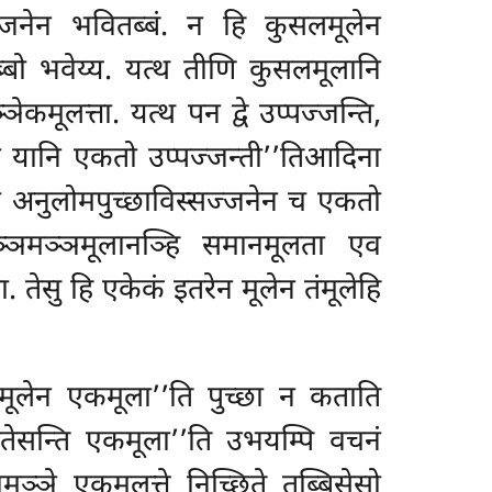
ज्जनेन भवितब्बं. न हि कुसलमूलेन
बो भवेय्य. यत्थ तीणि कुसलमूलानि
ेकमूलत्ता. यत्थ पन द्वे उप्पज्जन्ति,
ि यानि एकतो उप्पज्जन्ती’’तिआदिना
ो अनुलोमपुच्छाविस्सज्जनेन च एकतो
अञ्ञमञ्ञमूलानञ्हि समानमूलता एव
 तेसु हि एकेकं इतरेन मूलेन तंमूलेहि
लमूलेन एकमूला’’ति पुच्छा न कताति
एतेसन्ति एकमूला’’ति उभयम्पि वचनं
मञ्ञे एकमूलत्ते निच्छिते तब्बिसेसो