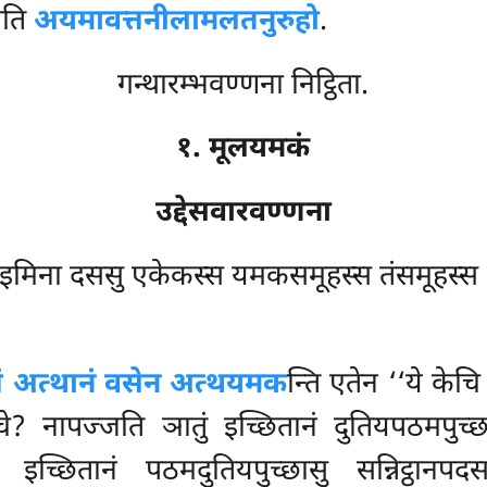
ाति
अयमावत्तनीलामलतनुरुहो
.
गन्थारम्भवण्णना निट्ठिता.
१. मूलयमकं
उद्देसवारवण्णना
 इमिना दससु एकेकस्स यमकसमूहस्स तंसमूहस्
िन्नं अत्थानं वसेन अत्थयमक
न्ति एतेन ‘‘ये केच
नापज्जति ञातुं इच्छितानं दुतियपठमपुच्छास
इच्छितानं पठमदुतियपुच्छासु सन्निट्ठानपद