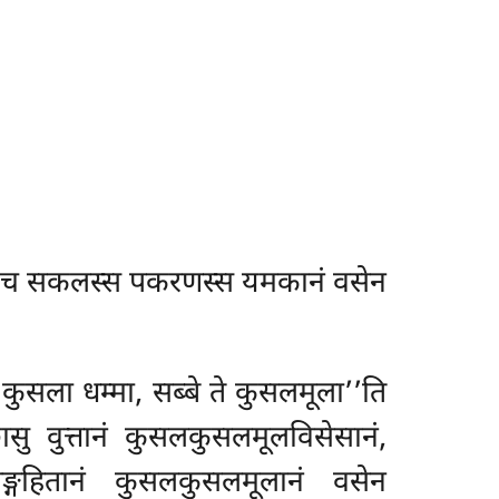
स च सकलस्स पकरणस्स यमकानं वसेन
ि कुसला धम्मा, सब्बे ते कुसलमूला’’ति
ु वुत्तानं कुसलकुसलमूलविसेसानं,
सङ्गहितानं कुसलकुसलमूलानं वसेन