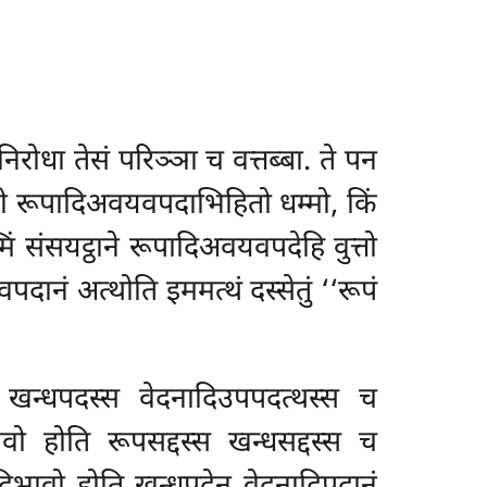
ोधा तेसं परिञ्ञा च वत्तब्बा. ते पन
 यो रूपादिअवयवपदाभिहितो धम्मो, किं
 संसयट्ठाने रूपादिअवयवपदेहि वुत्तो
नं अत्थोति इममत्थं दस्सेतुं ‘‘रूपं
स खन्धपदस्स वेदनादिउपपदत्थस्स च
वो होति रूपसद्दस्स खन्धसद्दस्स च