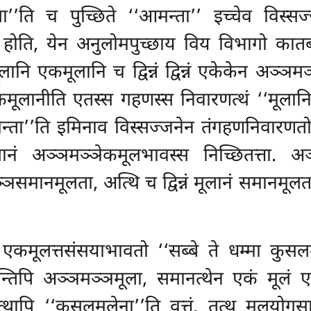
ा’’ति च पुच्छिते ‘‘आमन्ता’’ इच्चेव विस्स
होति, येन अनुलोमपुच्छाय विय विभागो कातब्
नि एकमूलानि च द्विन्नं द्विन्नं एकेकेन अञ्ञमञ्ञ
मूलानीति एतस्स गहणस्स निवारणत्थं ‘‘मूलान
आमन्ता’’ति इमिनाव विस्सज्जनेन तंगहणनिवारणत
लानं अञ्ञमञ्ञेकमूलभावस्स निच्छितत्ता. 
ानमूलता, अत्थि च द्विन्नं मूलानं समानमूलता.
े एकमूलत्तसंसयाभावतो ‘‘सब्बे ते धम्मा कुस
ेसन्तिपि अञ्ञमञ्ञमूला, समानत्थेन एकं मूलं 
ापि ‘‘कुसलमूलेना’’ति वुत्तं. तत्थ मूलयोगसा