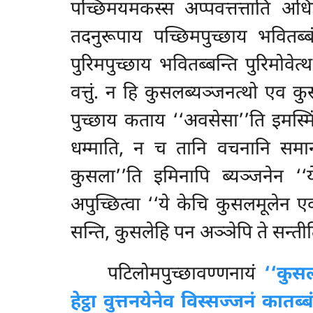
पच्छिमयमकस्स अप्पवत्तत्ताति अधि
तदनुरूपाय पच्छिमपुच्छाय भवितब्ब
पुरिमपुच्छाय भवितब्बन्ति पुरिमोवेत्
वत्तुं. न हि कुसलब्यञ्जनत्थो एव क
पुच्छाय कताय ‘‘अवसेसा’’ति इमस्म
धम्माति, न च तानि वचनानि समान
कुसला’’ति इमिनापि ब्यञ्जनेन ‘‘
अपुच्छित्वा ‘‘ये केचि कुसलमूलेन
सन्ति, कुसलेहि पन अञ्ञेपि ते सन्तीत
पटिलोमपुच्छावण्णनायं
‘‘कुस
हेट्ठा वुत्तनयेनेव विस्सज्जनं कातब्ब