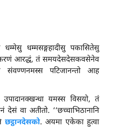
ेव धम्मेसु धम्मसङ्गहादीसु पकासितेसु
पकरणं आरद्धं, तं समयदेसदेसकवसेनेव
’’ति संवण्णनमस्स पटिजानन्तो आह
उपादानक्खन्धा यमस्स विसयो, तं
नं देसं वा अतीतो. ‘‘छच्चाभिठानानि
ति
छट्ठानदेसको
. अयमा एकेका हुत्वा