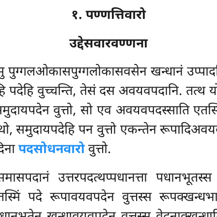
१. पण्णत्तिवारो
उद्देसवारवण्णना
ु पुग्गलओकासपुग्गलोकासवसेन खन्धानं उप्पादनिर
ि पदेहि वुच्चन्ति, तेसं दस अवयवपदानि. तत्थ
दायपदेन वुत्तो, सो एव अवयवपदस्साति एतस्मिं
 समुदायपदेहि पन वुत्तो एकन्तेन रूपादिअवयवपदा
दिना
पदसोधनवारो
वुत्तो.
समासपदानं उत्तरपदत्थप्पधानत्ता पधानभूतस्
स्मिं पदे रूपावयवपदेन वुत्तस्स रूपक्खन्धभा