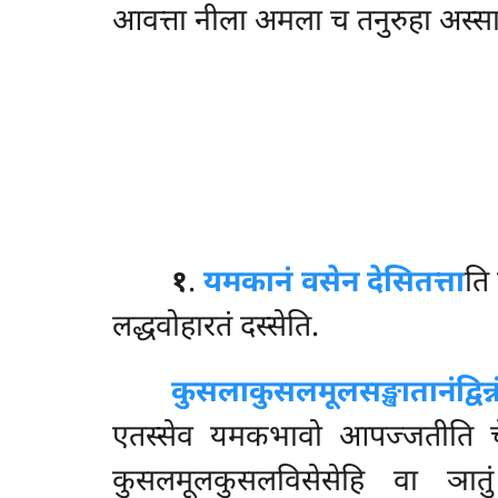
आवत्ता नीला अमला च तनुरुहा अस्स
१
.
यमकानं वसेन देसितत्ता
ति
लद्धवोहारतं दस्सेति.
कुसलाकुसलमूलसङ्खातानं
द्व
एतस्सेव यमकभावो आपज्जतीति चे? 
कुसलमूलकुसलविसेसेहि वा ञातुं 