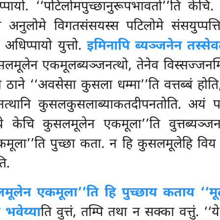
प्पायो. ‘‘पटिलोमपुच्छानुरूपभावतो’’ति केच
ं अनुलोमे विगतसंसयस्स पटिलोमे संसयुप्पत्त
थ अधिप्पायो युत्तो.
इमिनापि ब्यञ्जनेन तस्से
ुसलमूलेन एकमूलब्यञ्जनत्थो, तेनेव विस्सज्जन
िं ठाने ‘‘अवसेसा कुसला धम्मा’’ति वत्तब्बं 
त्थानि कुसलकुसलाब्याकतदीपनतोति. अयं पने
ये केचि कुसलमूलेन एकमूला’’ति वुत्तब्यञ्ज
 एकमूला’’ति पुच्छा कता. न हि कुसलमूलेहि वि
ि.
लमूलेन एकमूला’’ति हि पुच्छाय कताय ‘‘मू
ं भवेय्या
ति वुत्तं, तम्पि तथा न सक्का वत्तुं.