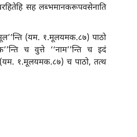
पच्चयरहितेहि सह लब्भमानकरूपवसेनाति
कमूल’’न्ति (यम. १.मूलयमक.८७)
पाठो
’’न्ति च वुत्ते ‘‘नाम’’न्ति च इदं
न्ति (यम. १.मूलयमक.८७) च पाठो, तत्थ