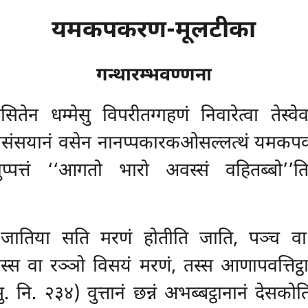
यमकपकरण-मूलटीका
गन्थारम्भवण्णना
देसितेन धम्मेसु विपरीतग्गहणं निवारेत्वा तेस्व
ट्ठानसंसयानं वसेन नानप्पकारकओसल्लत्थं यमक
अनुप्पत्तं ‘‘आगतो भारो अवस्सं वहितब्बो
जातिया सति मरणं होतीति जाति, पञ्च वा 
्स वा रञ्ञो विसयं मरणं, तस्स आणापवत्तिट्ठा
. नि. २३४) वुत्तानं छन्नं अभब्बट्ठानानं देसको