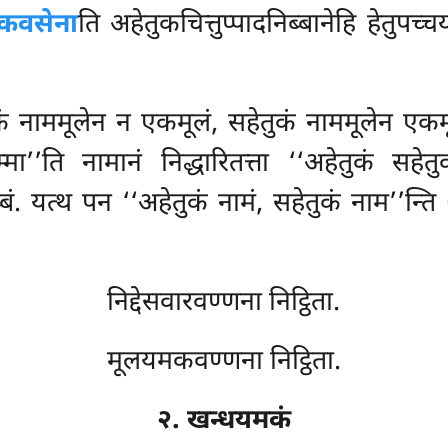
कवसेना
ति अहेतुकचित्तुप्पादनिब्बानेहि हेतु
तुकं नाममूलेन न एकमूलं, सहेतुकं नाममूलेन ए
’ति नामानं निद्धारितत्ता ‘‘अहेतुकं सहेतुक
ब्बं. यत्थ पन ‘‘अहेतुकं नामं, सहेतुकं नाम’’
निद्देसवारवण्णना निट्ठिता.
मूलयमकवण्णना निट्ठिता.
२. खन्धयमकं