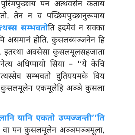
ि. पुरिमपुच्छाय पन अत्थवसेन कताय
ितो. तेन न च पच्छिमपुच्छानुरूपाय
वत्थस्स सम्भवतो
ति इदमेवं न सक्का
म्पि असमानं होति. कुसलब्यञ्जनेन हि
होति, इतरथा अवसेसा कुसलमूलसहजाता
त्थ अधिप्पायो सिया – ‘‘ये केचि
नत्थस्सेव सम्भवतो दुतिययमके विय
य कुसलमूलेन एकमूलेहि अञ्ञे कुसला
लानि यानि एकतो उप्पज्जन्ती’’ति
 ‘‘ये वा पन कुसलमूलेन अञ्ञमञ्ञमूला,