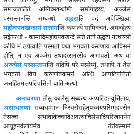
सत्ता जानेय्युं, भगवतो सासनेन रहदमिव सीतलं
सम्पज्जलितं अग्गिक्खन्धम्पि समोगाहेय्य. अञ्ञेसं
पस्सन्तानन्ति सम्बन्धो.
उद्धटा
ति पदं अपेक्खित्वा
महोघपक्खन्दानं सत्तान
न्ति कम्मत्थे सामिवचनं. अयञ्हेत्थ
सङ्खेपत्थो – कामादिमहोघपक्खन्दे सत्ते ततो उद्धटा नत्थञ्ञो
कोचि मं ठपेत्वाति पस्सतो यथा भगवतो करुणाय आविसनं
होति, न एवं अञ्ञेसं तथादस्सनस्सेव अभावतो. अथ वा
अञ्ञेसं पस्सन्तान
न्ति यदिपि परे पस्सेय्युं, तथापि न तेसं
भगवतो विय करुणोक्कमनं अत्थि अप्पटिपत्तितो
अत्तहितमत्तपटिपत्तितो चाति अत्थो.
अनावरणा
तीसु कालेसु सब्बत्थ अप्पटिहतवुत्तिताय,
असाधारणा
सब्बधम्मानं निरवसेसहेतुपच्चयपरिग्गहवसेन
तेसञ्च सभावकिच्चादिअवत्थाविसेसादिपरिजाननेन
आयूहनवेलायमेव तंतंकम्मानं