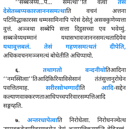
‘‘सब्बञेय्य…पे… समत्था’’ति वत्वा
तेसं
देसेतब्बप्पकारजाननसमत्था
ति वचनं अत्तना
पटिविद्धाकारस्स धम्मसामिनापि परेसं देसेतुं असक्कुणेय्यत्ता
वुत्तं. अञ्ञथा सब्बेपि सत्ता दिट्ठसच्चा एव भवेय्युं.
सब्बञेय्यधम्मानं यथासभावजाननसमत्थतादियेव
यथावुत्तबलं. तेसं गहणसमत्थतं दीपेति,
अधिकवचनमञ्ञमत्थं बोधेतीति अधिप्पायो.
.
तथागतो वन्दनीयो
तिआदिना
६
‘‘नमस्सित्वा’’तिआदिकिरियाविसेसानं तंतंसुत्तानुरोधेन
पवत्तितमाह.
सरीरसोभग्गादी
ति
आदि
-सद्देन
कल्याणवाक्करणताआधिपच्चपरिवारसम्पत्तिआदि
सङ्गय्हति.
.
अन्तरधापेत्वा
ति निरोधेत्वा. निरोधनञ्चेत्थ
७