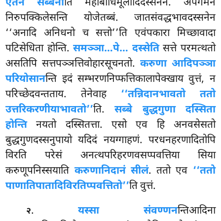
एतेन सब्बेना
ति महाबोधिमूलादिदस्सनेन. अपगमनं
निरुपक्किलेसन्ति योजेतब्बं. जातसंवद्धभावदस्सनेन
‘‘अनादि अनिधनो च सत्तो’’ति एवंपकारा मिच्छावादा
पटिसेधिता होन्ति.
समञ्ञा…पे… दस्सेति
सत्ते परमत्थतो
असतिपि सत्तपञ्ञत्तिवोहारसूचनतो.
करुणा आदिपञ्ञा
परियोसान
न्ति इदं सम्भरणनिप्फत्तिकालापेक्खाय वुत्तं, न
परिच्छेदवन्तताय. तेनेवाह
‘‘तन्निदानभावतो ततो
उत्तरिकरणीयाभावतो’’
ति.
सब्बे बुद्धगुणा दस्सिता
होन्ति
नयतो दस्सितत्ता. एसो एव हि अनवसेसतो
बुद्धगुणदस्सनुपायो यदिदं नयग्गाहणं. परधनहरणादितोपि
विरति परेसं अनत्थपरिहरणवसप्पवत्तिया
सिया
करुणूपनिस्सयाति
करुणानिदानं सीलं
. ततो एव
‘‘ततो
पाणातिपातादिविरतिप्पवत्तितो’’
ति वुत्तं.
.
यस्सा संवण्णन
न्तिआदिना
२