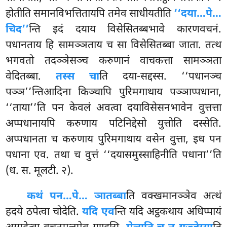
होतीति समानविभत्तितायपि तमेव साधीयतीति
‘‘दया…पे…
चिद’’
न्ति इदं दयाय विसेसितब्बभावे कारणवचनं.
पधानताय हि
सामञ्ञताय च सा विसेसितब्बा जाता. तत्थ
भगवतो तदञ्ञेसञ्च करुणानं वाचकत्ता सामञ्ञता
वेदितब्बा.
तस्स चा
ति दया-सद्दस्स. ‘‘पधानञ्च
पञ्ञ’’न्तिआदिना किञ्चापि पुरिमगाथाय पञ्ञाप्पधाना,
‘‘ताया’’ति पन केवलं अवत्वा दयाविसेसनभावेन वुत्तत्ता
अप्पधानायपि करुणाय पटिनिद्देसो युत्तोति दस्सेति.
अप्पधानता च करुणाय पुरिमगाथाय वसेन वुत्ता, इध पन
पधाना एव. तथा च वुत्तं ‘‘दयासमुस्साहिनीति पधाना’’ति
(ध. स. मूलटी. २).
कथं पन…पे… ञातब्बा
ति वक्खमानञ्ञेव अत्थं
हदये ठपेत्वा चोदेति.
यदि एव
न्ति यदि अट्ठकथाय अधिप्पायं