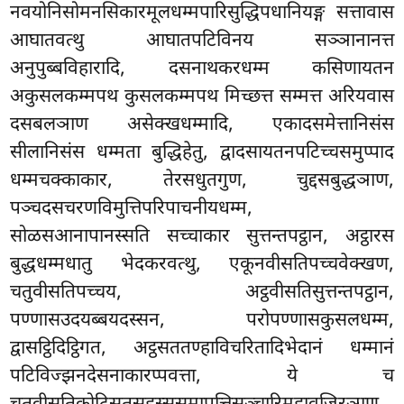
नवयोनिसोमनसिकारमूलधम्मपारिसुद्धिपधानियङ्ग
सत्तावास
आघातवत्थु आघातपटिविनय सञ्ञानानत्त
अनुपुब्बविहारादि, दसनाथकरधम्म कसिणायतन
अकुसलकम्मपथ कुसलकम्मपथ मिच्छत्त सम्मत्त अरियवास
दसबलञाण असेक्खधम्मादि, एकादसमेत्तानिसंस
सीलानिसंस धम्मता बुद्धिहेतु, द्वादसायतनपटिच्चसमुप्पाद
धम्मचक्काकार, तेरसधुतगुण, चुद्दसबुद्धञाण,
पञ्चदसचरणविमुत्तिपरिपाचनीयधम्म,
सोळसआनापानस्सति सच्चाकार सुत्तन्तपट्ठान, अट्ठारस
बुद्धधम्मधातु भेदकरवत्थु, एकूनवीसतिपच्चवेक्खण,
चतुवीसतिपच्चय, अट्ठवीसतिसुत्तन्तपट्ठान,
पण्णासउदयब्बयदस्सन, परोपण्णासकुसलधम्म,
द्वासट्ठिदिट्ठिगत, अट्ठसततण्हाविचरितादिभेदानं धम्मानं
पटिविज्झनदेसनाकारप्पवत्ता, ये च