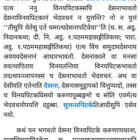
एत्थ ननु विनयपिटकस्सपि देसनाभावतो
देसनाविनयपिटकानं भेदवचनं न युत्तन्ति? नो न युत्तं
‘‘तीसुपि चेतेसु एते धम्मत्थदेसनापटिवेधा’’ति (ध. स. अट्ठ.
निदानकथा; दी. नि. अट्ठ. १.पठममहासङ्गीतिकथा; पारा.
अट्ठ. १.पठममहासङ्गीतिकथा) एत्थ विय समुदायदेसनाय
अवयवदेसनानं आधारभावतो. देसनाकाले वा मनसा
ववत्थापिताय विनयतन्तिया विनयपिटकभावतो
तदत्थपञ्ञापनस्स च देसनाभावतो भेदवचनं. अथ वा
देसीयति एतेनाति
देसना,
देसनासमुट्ठापको चित्तुप्पादो, तस्स
च विनयपिटकविसयो करुणापुब्बङ्गमो च सोति एवमेत्थ
भेदवचनोपपत्ति दट्ठब्बा.
सुत्तन्तपिटके
तिआदीसुपि एसेव
नयो.
कथं पन भगवतो देसना विनयपिटके करुणाप्पधाना,