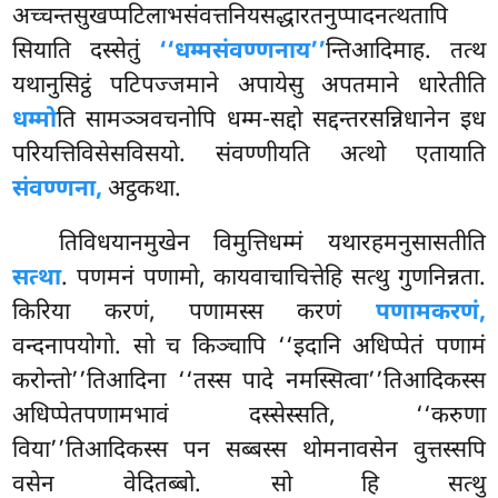
अच्चन्तसुखप्पटिलाभसंवत्तनियसद्धारतनुप्पादनत्थतापि
सियाति दस्सेतुं
‘‘धम्मसंवण्णनाय’’
न्तिआदिमाह. तत्थ
यथानुसिट्ठं पटिपज्जमाने अपायेसु अपतमाने धारेतीति
धम्मो
ति सामञ्ञवचनोपि धम्म-सद्दो सद्दन्तरसन्निधानेन
इध
परियत्तिविसेसविसयो. संवण्णीयति अत्थो एतायाति
संवण्णना,
अट्ठकथा.
तिविधयानमुखेन विमुत्तिधम्मं यथारहमनुसासतीति
सत्था
. पणमनं पणामो, कायवाचाचित्तेहि सत्थु गुणनिन्नता.
किरिया करणं, पणामस्स करणं
पणामकरणं,
वन्दनापयोगो. सो च किञ्चापि ‘‘इदानि अधिप्पेतं पणामं
करोन्तो’’तिआदिना ‘‘तस्स पादे नमस्सित्वा’’तिआदिकस्स
अधिप्पेतपणामभावं दस्सेस्सति, ‘‘करुणा
विया’’तिआदिकस्स पन सब्बस्स थोमनावसेन वुत्तस्सपि
वसेन वेदितब्बो. सो हि सत्थु