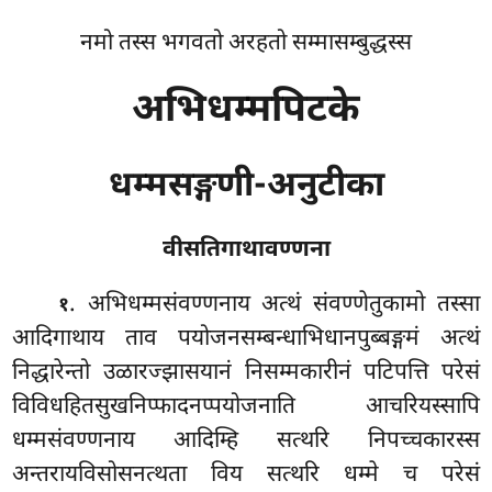
नमो तस्स भगवतो अरहतो सम्मासम्बुद्धस्स
अभिधम्मपिटके
धम्मसङ्गणी-अनुटीका
वीसतिगाथावण्णना
. अभिधम्मसंवण्णनाय
अत्थं संवण्णेतुकामो तस्सा
१
आदिगाथाय ताव पयोजनसम्बन्धाभिधानपुब्बङ्गमं अत्थं
निद्धारेन्तो उळारज्झासयानं निसम्मकारीनं पटिपत्ति परेसं
विविधहितसुखनिप्फादनप्पयोजनाति आचरियस्सापि
धम्मसंवण्णनाय आदिम्हि सत्थरि निपच्चकारस्स
अन्तरायविसोसनत्थता विय सत्थरि धम्मे च परेसं