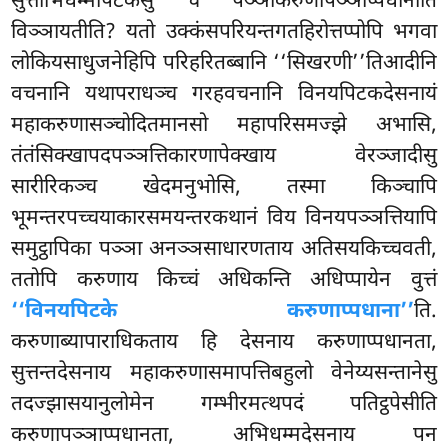
सुत्ताभिधम्मपिटकेसु च पञ्ञाकरुणापञ्ञाप्पधानाति
विञ्ञायतीति? यतो उक्कंसपरियन्तगतहिरोत्तप्पोपि भगवा
लोकियसाधुजनेहिपि
परिहरितब्बानि ‘‘सिखरणी’’तिआदीनि
वचनानि यथापराधञ्च गरहवचनानि विनयपिटकदेसनायं
महाकरुणासञ्चोदितमानसो महापरिसमज्झे अभासि,
तंतंसिक्खापदपञ्ञत्तिकारणापेक्खाय वेरञ्जादीसु
सारीरिकञ्च
खेदमनुभोसि, तस्मा किञ्चापि
भूमन्तरपच्चयाकारसमयन्तरकथानं विय विनयपञ्ञत्तियापि
समुट्ठापिका पञ्ञा अनञ्ञसाधारणताय अतिसयकिच्चवती,
ततोपि करुणाय किच्चं अधिकन्ति अधिप्पायेन वुत्तं
‘‘विनयपिटके करुणाप्पधाना’’
ति.
करुणाब्यापाराधिकताय हि देसनाय करुणाप्पधानता,
सुत्तन्तदेसनाय महाकरुणासमापत्तिबहुलो वेनेय्यसन्तानेसु
तदज्झासयानुलोमेन गम्भीरमत्थपदं पतिट्ठपेसीति
करुणापञ्ञाप्पधानता, अभिधम्मदेसनाय पन