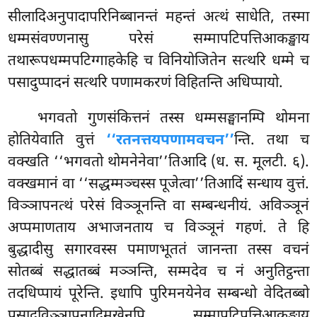
सीलादिअनुपादापरिनिब्बानन्तं महन्तं अत्थं साधेति, तस्मा
धम्मसंवण्णनासु परेसं सम्मापटिपत्तिआकङ्खाय
तथारूपधम्मपटिग्गाहकेहि च विनियोजितेन सत्थरि धम्मे च
पसादुप्पादनं सत्थरि पणामकरणं विहितन्ति अधिप्पायो.
भगवतो गुणसंकित्तनं तस्स धम्मसङ्घानम्पि थोमना
होतियेवाति वुत्तं
‘‘रतनत्तयपणामवचन’’
न्ति. तथा च
वक्खति ‘‘भगवतो थोमनेनेवा’’तिआदि (ध. स. मूलटी. ६).
वक्खमानं वा ‘‘सद्धम्मञ्चस्स पूजेत्वा’’तिआदिं सन्धाय वुत्तं.
विञ्ञापनत्थं परेसं विञ्ञूनन्ति वा सम्बन्धनीयं. अविञ्ञूनं
अप्पमाणताय अभाजनताय च विञ्ञूनं गहणं. ते हि
बुद्धादीसु सगारवस्स पमाणभूततं जानन्ता तस्स वचनं
सोतब्बं सद्धातब्बं मञ्ञन्ति, सम्मदेव च नं अनुतिट्ठन्ता
तदधिप्पायं पूरेन्ति. इधापि पुरिमनयेनेव सम्बन्धो वेदितब्बो
पसादविञ्ञापनादिमुखेनपि सम्मापटिपत्तिआकङ्खाय