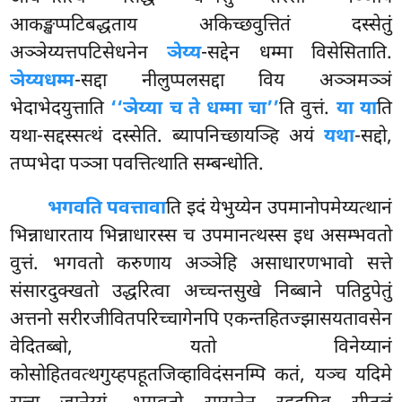
आकङ्खप्पटिबद्धताय अकिच्छवुत्तितं दस्सेतुं
अञ्ञेय्यत्तपटिसेधनेन
ञेय्य
-सद्देन धम्मा
विसेसिताति.
ञेय्यधम्म
-सद्दा नीलुप्पलसद्दा विय अञ्ञमञ्ञं
भेदाभेदयुत्ताति
‘‘ञेय्या च ते धम्मा चा’’
ति वुत्तं.
या या
ति
यथा-सद्दस्सत्थं दस्सेति. ब्यापनिच्छायञ्हि अयं
यथा
-सद्दो,
तप्पभेदा पञ्ञा पवत्तित्थाति सम्बन्धोति.
भगवति पवत्तावा
ति इदं येभुय्येन उपमानोपमेय्यत्थानं
भिन्नाधारताय भिन्नाधारस्स च उपमानत्थस्स इध असम्भवतो
वुत्तं. भगवतो करुणाय अञ्ञेहि असाधारणभावो सत्ते
संसारदुक्खतो उद्धरित्वा अच्चन्तसुखे निब्बाने पतिट्ठपेतुं
अत्तनो सरीरजीवितपरिच्चागेनपि एकन्तहितज्झासयतावसेन
वेदितब्बो, यतो विनेय्यानं
कोसोहितवत्थगुय्हपहूतजिव्हाविदंसनम्पि कतं, यञ्च यदिमे