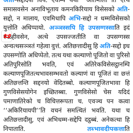
अति
-सद्दादयो विय. एवम्पि यथा ‘‘अतिमाला’’ति एत्थ
समासवसेन अनाविभूताय कमनकिरियाय विसेसको
अति
-
सद्दो, न मालाय, एवमिधापि
अभि
-सद्दो न धम्मविसेसको
युत्तोति अधिप्पायो.
अञ्ञस्सपि हि उपसग्गस्सा
ति इदं
📜
रुळ्हीवसेन, अत्थे उपसज्जतीति वा उपसग्गस्स
अन्वत्थसञ्ञतं गहेत्वा वुत्तं. अतिछत्तादीसु हि
अति
-सद्दो इध
उपसग्गोति अधिप्पेतो. तत्थ यथा कल्याणो पूजितो वा पुरिसो
अतिपुरिसोति भवति, एवं अतिरेकविसेसट्ठानम्पि
कल्याणपूजितत्थभावसम्भवतो कल्याणं वा पूजितं वा छत्तं
अतिछत्तन्ति सद्दनयो वेदितब्बो. कल्याणपूजितभावा हि
गुणविसेसयोगेन इच्छितब्बा. गुणविसेसो चेस यदिदं
पमाणातिरेको च विचित्तरूपता च. एवञ्च पन कत्वा
‘‘अकिरियायपी’’ति वचनं समत्थितं भवति. यथा च
अतिछत्तादीसु, एवं अभिधम्म-सद्देपि दट्ठब्बं. अनेकत्था हि
निपाताति.
तब्भावदीपकत्ता
ति