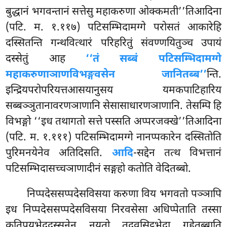
बुद्धानं भगवन्तानं सत्तेसु महाकरुणा ओक्कमती’’तिआदिना
(पटि. म. १.११७) पटिसम्भिदामग्गे परोसतं आकारेहि
दस्सितन्ति गन्थवित्थारं परिहरितुं संवण्णयितुञ्च उपायं
दस्सेतुं आह
‘‘तं सब्बं पटिसम्भिदामग्गे
महाकरुणाञाणविभङ्गवसेन जानितब्ब’’
न्ति.
इन्द्रियपरोपरियत्तआसयानुसय यमकपाटिहारिय
सब्बञ्ञुतानावरणञाणानि सेसासाधारणञाणानि. तेसम्पि हि
विभङ्गो ‘‘इध तथागतो सत्ते पस्सति अप्परजक्खे’’तिआदिना
(पटि. म. १.१११) पटिसम्भिदामग्गे नानप्पकारेन दस्सितोति
पुरिमनयेनेव अतिदिसति.
आदि
-सद्देन तत्थ विभत्तानं
पटिसम्भिदासच्चञाणादीनं सङ्गहो कतोति वेदितब्बो.
निप्पदेससप्पदेसविसया करुणा विय भगवतो पञ्ञापि
इध निप्पदेससप्पदेसविसया निरवसेसा अधिप्पेताति तस्सा
कतिपयभेददस्सनेन नयतो तदवसिट्ठभेदा गहेतब्बाति