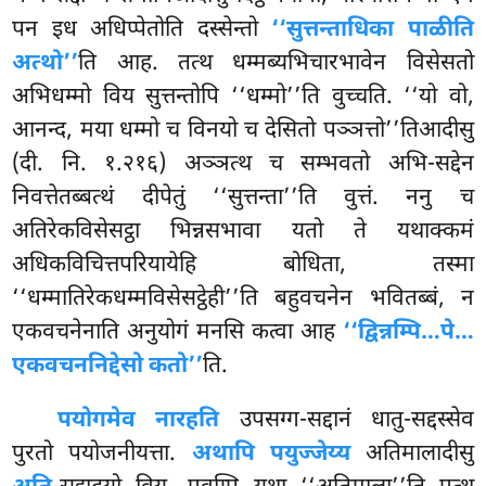
पन इध अधिप्पेतोति दस्सेन्तो
‘‘सुत्तन्ताधिका पाळीति
अत्थो’’
ति आह. तत्थ धम्मब्यभिचारभावेन विसेसतो
अभिधम्मो विय सुत्तन्तोपि ‘‘धम्मो’’ति वुच्चति. ‘‘यो
वो,
आनन्द, मया धम्मो च विनयो च देसितो पञ्ञत्तो’’तिआदीसु
(दी. नि. १.२१६) अञ्ञत्थ च सम्भवतो अभि-सद्देन
निवत्तेतब्बत्थं दीपेतुं ‘‘सुत्तन्ता’’ति वुत्तं. ननु च
अतिरेकविसेसट्ठा भिन्नसभावा यतो ते यथाक्कमं
अधिकविचित्तपरियायेहि बोधिता, तस्मा
‘‘धम्मातिरेकधम्मविसेसट्ठेही’’ति बहुवचनेन भवितब्बं, न
एकवचनेनाति अनुयोगं मनसि कत्वा आह
‘‘द्विन्नम्पि…पे…
एकवचननिद्देसो कतो’’
ति.
पयोगमेव नारहति
उपसग्ग-सद्दानं धातु-सद्दस्सेव
पुरतो पयोजनीयत्ता.
अथापि पयुज्जेय्य
अतिमालादीसु