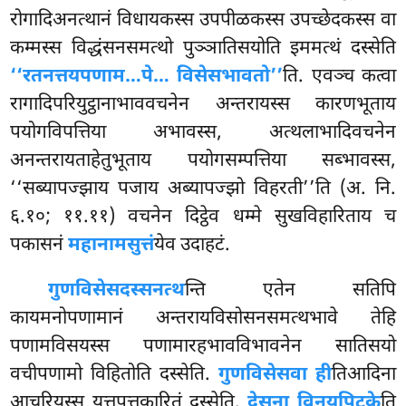
रोगादिअनत्थानं विधायकस्स उपपीळकस्स उपच्छेदकस्स वा
कम्मस्स विद्धंसनसमत्थो पुञ्ञातिसयोति इममत्थं दस्सेति
‘‘रतनत्तयपणाम…पे… विसेसभावतो’’
ति. एवञ्च कत्वा
रागादिपरियुट्ठानाभाववचनेन अन्तरायस्स कारणभूताय
पयोगविपत्तिया अभावस्स, अत्थलाभादिवचनेन
अनन्तरायताहेतुभूताय पयोगसम्पत्तिया सब्भावस्स,
‘‘सब्यापज्झाय पजाय अब्यापज्झो विहरती’’ति (अ. नि.
६.१०; ११.११) वचनेन दिट्ठेव धम्मे सुखविहारिताय च
पकासनं
महानामसुत्तं
येव उदाहटं.
गुणविसेसदस्सनत्थ
न्ति एतेन सतिपि
कायमनोपणामानं अन्तरायविसोसनसमत्थभावे तेहि
पणामविसयस्स पणामारहभावविभावनेन सातिसयो
वचीपणामो विहितोति दस्सेति.
गुणविसेसवा ही
तिआदिना
आचरियस्स युत्तपत्तकारितं दस्सेति.
देसना विनयपिटके
ति