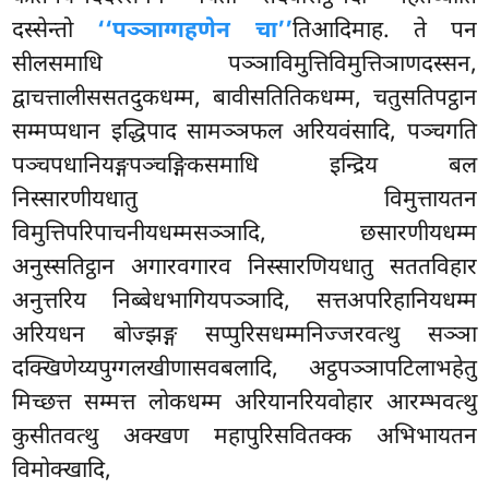
दस्सेन्तो
‘‘पञ्ञाग्गहणेन चा’’
तिआदिमाह. ते पन
सीलसमाधि पञ्ञाविमुत्तिविमुत्तिञाणदस्सन,
द्वाचत्तालीससतदुकधम्म, बावीसतितिकधम्म, चतुसतिपट्ठान
सम्मप्पधान इद्धिपाद सामञ्ञफल अरियवंसादि, पञ्चगति
पञ्चपधानियङ्गपञ्चङ्गिकसमाधि इन्द्रिय बल
निस्सारणीयधातु विमुत्तायतन
विमुत्तिपरिपाचनीयधम्मसञ्ञादि, छसारणीयधम्म
अनुस्सतिट्ठान अगारवगारव निस्सारणियधातु सततविहार
अनुत्तरिय निब्बेधभागियपञ्ञादि, सत्तअपरिहानियधम्म
अरियधन बोज्झङ्ग सप्पुरिसधम्मनिज्जरवत्थु सञ्ञा
दक्खिणेय्यपुग्गलखीणासवबलादि, अट्ठपञ्ञापटिलाभहेतु
मिच्छत्त सम्मत्त लोकधम्म अरियानरियवोहार आरम्भवत्थु
कुसीतवत्थु अक्खण महापुरिसवितक्क अभिभायतन
विमोक्खादि,