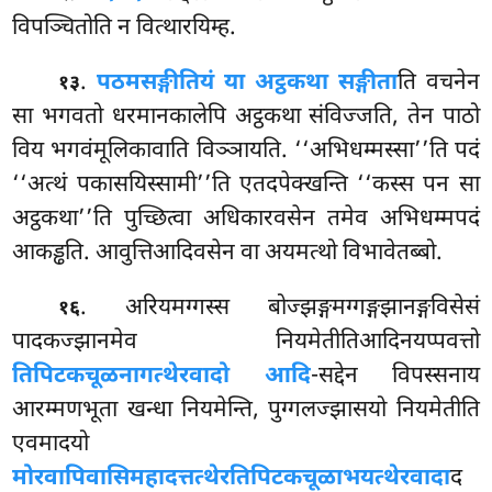
विपञ्चितोति न वित्थारयिम्ह.
.
पठमसङ्गीतियं या अट्ठकथा सङ्गीता
ति वचनेन
१३
सा भगवतो धरमानकालेपि अट्ठकथा संविज्जति, तेन पाठो
विय भगवंमूलिकावाति विञ्ञायति. ‘‘अभिधम्मस्सा’’ति पदं
‘‘अत्थं पकासयिस्सामी’’ति एतदपेक्खन्ति ‘‘कस्स पन सा
अट्ठकथा’’ति पुच्छित्वा अधिकारवसेन तमेव अभिधम्मपदं
आकड्ढति. आवुत्तिआदिवसेन वा अयमत्थो विभावेतब्बो.
. अरियमग्गस्स बोज्झङ्गमग्गङ्गझानङ्गविसेसं
१६
पादकज्झानमेव नियमेतीतिआदिनयप्पवत्तो
तिपिटकचूळनागत्थेरवादो आदि
-सद्देन विपस्सनाय
आरम्मणभूता खन्धा नियमेन्ति, पुग्गलज्झासयो नियमेतीति
एवमादयो
मोरवापिवासिमहादत्तत्थेरतिपिटकचूळाभयत्थेरवादा
द