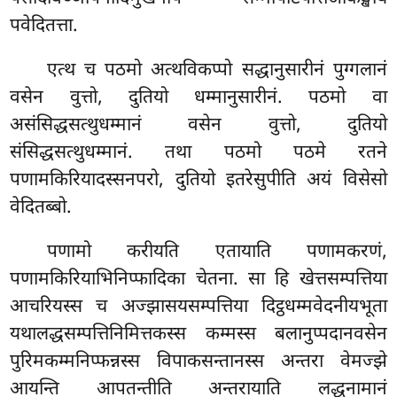
पवेदितत्ता.
एत्थ
च पठमो अत्थविकप्पो सद्धानुसारीनं पुग्गलानं
वसेन वुत्तो, दुतियो धम्मानुसारीनं. पठमो वा
असंसिद्धसत्थुधम्मानं वसेन वुत्तो, दुतियो
संसिद्धसत्थुधम्मानं. तथा पठमो पठमे रतने
पणामकिरियादस्सनपरो, दुतियो इतरेसुपीति अयं विसेसो
वेदितब्बो.
पणामो करीयति एतायाति पणामकरणं,
पणामकिरियाभिनिप्फादिका चेतना. सा हि खेत्तसम्पत्तिया
आचरियस्स च अज्झासयसम्पत्तिया दिट्ठधम्मवेदनीयभूता
यथालद्धसम्पत्तिनिमित्तकस्स कम्मस्स
बलानुप्पदानवसेन
पुरिमकम्मनिप्फन्नस्स विपाकसन्तानस्स अन्तरा वेमज्झे
आयन्ति आपतन्तीति अन्तरायाति लद्धनामानं