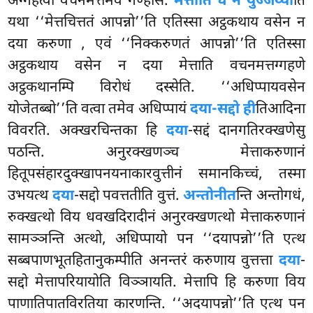
अग्गहेत्वा वचनमत्तमेव गण्हसि.
मेत्ताति च न युज्जेय्या
ति
यथा ‘‘मेत्तचित्ततं आपन्नो’’ति एतिस्सा अट्ठकथाय वसेन न
दया करुणा
, एवं ‘‘निक्करुणतं आपन्नो’’ति एतिस्सा
अट्ठकथाय वसेन न दया मेत्ताति वचनमत्तग्गहणे
अट्ठकथानम्पि विरोधं दस्सेति. ‘‘अधिप्पायवसेन
योजेतब्बो’’ति वत्वा तमेव अधिप्पायं
दया-सद्दो ही
तिआदिना
विवरति. अक्खरचिन्तका हि
दया
-सद्दं दानगतिरक्खणेसु
पठन्ति. अनुरक्खणञ्च मेत्ताकरुणानं
हितूपसंहारदुक्खापनयनाकारवुत्तीनं समानकिच्चं, तस्मा
उभयत्थ
दया
-सद्दो पवत्ततीति वुत्तं.
अन्तोनीत
न्ति अन्तोगधं,
रुक्खत्थो विय धवखदिरादीनं अनुरक्खणत्थो मेत्ताकरुणानं
सामञ्ञन्ति अत्थो, अधिप्पायो पन ‘‘दयापन्नो’’ति एत्थ
सब्बपाणभूतहितानुकम्पीति अनन्तरं करुणाय वुत्तत्ता
दया
-
सद्दो मेत्तापरियायोति विञ्ञायति. मेत्तापि हि करुणा विय
पाणातिपातविरतिया कारणन्ति. ‘‘अदयापन्नो’’ति एत्थ पन