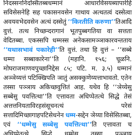
निदस्सननिदस्सितब्बधम्मानं आधारविसयब्यापारेहि
सविसेसनेहि सह पकासनवसेन गाथाय अत्थतत्वं दस्सेत्वा
अवयवभेदवसेन अत्थं दस्सेतुं
‘‘किरतीति करुणा’’
तिआदि
वुत्तं. तत्थ निच्छन्दरागानं भूतपुब्बगतिया वा सत्तता
वेदितब्बा. एकस्सपि धम्मस्स अनेकसामञ्ञाकारवन्तताय
‘‘यथासभावं पकारेही’’
ति वुत्तं. तथा हि वुत्तं – ‘‘सब्बे
धम्मा सब्बाकारेना’’ति (महानि. १५६; चूळनि.
मोघराजमाणवपुच्छानिद्देस ८५; पटि. म. ३.५) धम्मानं
अञ्ञेय्यत्तं पटिक्खिपति ञातुं असक्कुणेय्यत्ताभावतो. एतेन
तस्सा पञ्ञाय अकिच्छवुत्तितं आह. यथेव हि ‘‘ञेय्येसु
सब्बेसु पवत्तित्था’’ति एत्तावता अधिप्पेतत्थे सिद्धे तेसं
अत्तत्तनियताविरहसंसूचनत्थं परेसं
सत्तादिमिच्छागाहपटिसेधनेन
धम्म
-सद्देन ञेय्या विसेसितब्बा,
एवं
‘‘धम्मेसु सब्बेसु पवत्तित्था’’
ति एत्तावता
च
अधिप्पेतत्थे सिद्धे धम्मेसु तस्सा पञ्ञाय