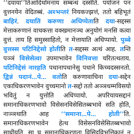
‘‘दयाया’’तिआदिथोमनाय सम्बन्धं दस्सेति. पयोजनं पन
वुत्तनयेन वेदितब्बं.
अब्भन्तरं
नियकज्झत्तं, ततो बहिभूतं
बाहिरं
.
दयाति करुणा अधिप्पेता
ति
दया
-सद्दस्स
मेत्ताकरुणानं वाचकत्ता वक्खमानञ्च अनुयोगं मनसि कत्वा
वुत्तं. ताय हि समुस्साहितो, न मेत्तायाति अधिप्पायो.
पुब्बे
वुत्तस्स पटिनिद्देसो होती
ति
त
-सद्दस्स अत्थं आह.
त
न्ति
पञ्ञं
विसेसेत्वा
उपमाभावेन
विनिवत्ता
चरितत्थताय.
पटिनिद्देसं नारहति
पधानापधानेसु पधाने किच्चदस्सनतो.
द्विन्नं पदानं…पे… वतो
ति करुणावाचिना
दया
-सद्देन
एकाधिकरणभावेन वुच्चमानो
त
-सद्दो ततो अञ्ञधम्मविसयो
भवितुं न युत्तोति अधिप्पायो. अपरियायसद्दानं
समानाधिकरणभावो विसेसनविसेसितब्बभावे सति होति,
नाञ्ञथाति आह
‘‘समाना…पे… होती’’
ति.
समानाधिकरणभावेन हेत्थ विसेसनविसेसितब्बभावो
साधीयति, सा च समानाधिकरणता विसिट्ठविभत्तिकानं न