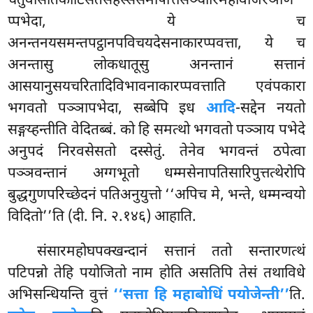
चतुवीसतिकोटिसतसहस्ससमापत्तिसञ्चारिमहावजिरञाण
प्पभेदा, ये च
अनन्तनयसमन्तपट्ठानपविचयदेसनाकारप्पवत्ता, ये च
अनन्तासु
लोकधातूसु अनन्तानं सत्तानं
आसयानुसयचरितादिविभावनाकारप्पवत्ताति एवंपकारा
भगवतो पञ्ञापभेदा, सब्बेपि इध
आदि
-सद्देन नयतो
सङ्गय्हन्तीति वेदितब्बं. को हि समत्थो भगवतो पञ्ञाय पभेदे
अनुपदं निरवसेसतो दस्सेतुं. तेनेव भगवन्तं ठपेत्वा
पञ्ञवन्तानं अग्गभूतो धम्मसेनापतिसारिपुत्तत्थेरोपि
बुद्धगुणपरिच्छेदनं पतिअनुयुत्तो ‘‘अपिच मे, भन्ते, धम्मन्वयो
विदितो’’ति (दी. नि. २.१४६) आहाति.
संसारमहोघपक्खन्दानं सत्तानं ततो सन्तारणत्थं
पटिपन्नो तेहि पयोजितो नाम होति असतिपि तेसं तथाविधे
अभिसन्धियन्ति वुत्तं
‘‘सत्ता हि महाबोधिं पयोजेन्ती’’
ति.