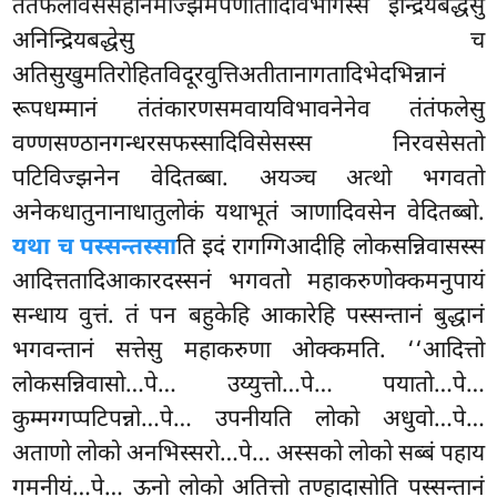
तंतंफलविसेसहीनमज्झिमपणीतादिविभागस्स इन्द्रियबद्धेसु
अनिन्द्रियबद्धेसु च
अतिसुखुमतिरोहितविदूरवुत्तिअतीतानागतादिभेदभिन्नानं
रूपधम्मानं तंतंकारणसमवायविभावनेनेव तंतंफलेसु
वण्णसण्ठानगन्धरसफस्सादिविसेसस्स निरवसेसतो
पटिविज्झनेन वेदितब्बा. अयञ्च अत्थो भगवतो
अनेकधातुनानाधातुलोकं यथाभूतं ञाणादिवसेन वेदितब्बो.
यथा च पस्सन्तस्सा
ति इदं रागग्गिआदीहि
लोकसन्निवासस्स
आदित्ततादिआकारदस्सनं भगवतो महाकरुणोक्कमनुपायं
सन्धाय वुत्तं. तं पन बहुकेहि आकारेहि पस्सन्तानं बुद्धानं
भगवन्तानं
सत्तेसु महाकरुणा ओक्कमति. ‘‘आदित्तो
लोकसन्निवासो…पे… उय्युत्तो…पे… पयातो…पे…
कुम्मग्गप्पटिपन्नो…पे… उपनीयति लोको अधुवो…पे…
अताणो लोको अनभिस्सरो…पे… अस्सको लोको सब्बं पहाय
गमनीयं…पे… ऊनो लोको अतित्तो तण्हादासोति पस्सन्तानं