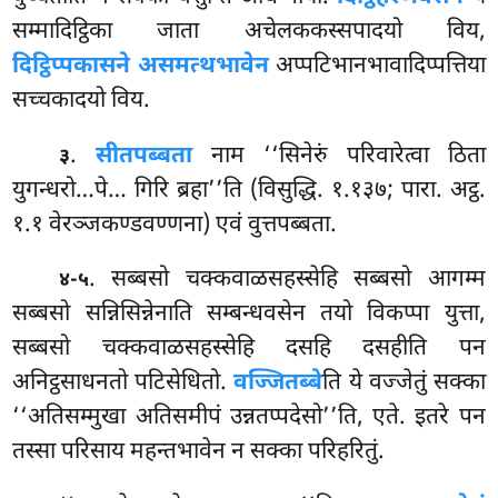
सम्मादिट्ठिका जाता अचेलककस्सपादयो विय,
दिट्ठिप्पकासने असमत्थभावेन
अप्पटिभानभावादिप्पत्तिया
सच्चकादयो विय.
.
सीतपब्बता
नाम ‘‘सिनेरुं परिवारेत्वा ठिता
३
युगन्धरो…पे… गिरि ब्रहा’’ति (विसुद्धि. १.१३७; पारा. अट्ठ.
१.१ वेरञ्जकण्डवण्णना) एवं वुत्तपब्बता.
. सब्बसो चक्कवाळसहस्सेहि सब्बसो आगम्म
४-५
सब्बसो सन्निसिन्नेनाति सम्बन्धवसेन तयो विकप्पा युत्ता,
सब्बसो चक्कवाळसहस्सेहि दसहि दसहीति पन
अनिट्ठसाधनतो पटिसेधितो.
वज्जितब्बे
ति ये वज्जेतुं सक्का
‘‘अतिसम्मुखा अतिसमीपं उन्नतप्पदेसो’’ति, एते. इतरे पन
तस्सा परिसाय महन्तभावेन न सक्का परिहरितुं.