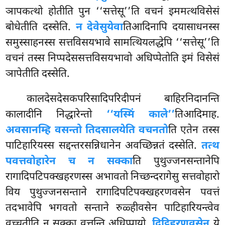
ञापकत्थो होतीति पुन ‘‘सत्तेसू’’ति
वचनं इममत्थविसेसं
बोधेतीति दस्सेति.
न देवेसुयेवा
तिआदिनापि दयासाधनस्स
समुस्साहनस्स सत्तविसयभावे सामत्थियलद्धेपि ‘‘सत्तेसू’’ति
वचनं तस्स निप्पदेससत्तविसयभावो अधिप्पेतोति इमं विसेसं
ञापेतीति दस्सेति.
कालदेसदेसकपरिसादिपरिदीपनं बाहिरनिदानन्ति
कालादीनि निद्धारेन्तो
‘‘यस्मिं काले’’
तिआदिमाह.
अवसानम्हि वसन्तो तिदसालयेति वचनतो
ति एतेन तस्स
पाटिहारियस्स सद्दन्तरसन्निधानेन
अवच्छिन्नतं दस्सेति.
तत्थ
पवत्तवोहारेन च न सक्का
ति पुथुज्जनसन्तानेपि
रागादिपटिपक्खहरणस्स अभावतो निच्छन्दरागेसु सत्तवोहारो
विय पुथुज्जनसन्ताने रागादिपटिपक्खहरणवसेन पवत्तं
तदभावेपि भगवतो सन्ताने रुळ्हीवसेन पाटिहारियन्त्वेव
वुच्चतीति न सक्का वत्तुन्ति अधिप्पायो.
दिट्ठिहरणवसेन
ये