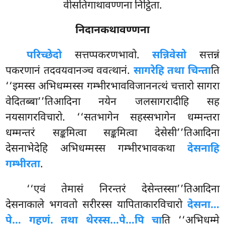
वीसतिगाथावण्णना निट्ठिता.
निदानकथावण्णना
परिच्छेदो
सत्तप्पकरणभावो.
सन्निवेसो
सत्तन्नं
पकरणानं तदवयवानञ्च ववत्थानं.
सागरेहि तथा चिन्ता
ति
‘‘इमस्स अभिधम्मस्स गम्भीरभावविजाननत्थं चत्तारो सागरा
वेदितब्बा’’तिआदिना नयेन जलसागरादीहि सह
नयसागरविचारो. ‘‘सतभागेन सहस्सभागेन धम्मन्तरा
धम्मन्तरं सङ्कमित्वा सङ्कमित्वा देसेसी’’तिआदिना
देसनाभेदेहि अभिधम्मस्स गम्भीरभावकथा
देसनाहि
गम्भीरता
.
‘‘एवं तेमासं निरन्तरं देसेन्तस्सा’’तिआदिना
देसनाकाले भगवतो सरीरस्स यापिताकारविचारो
देसना…
पे… गहणं. तथा थेरस्स…पे…पि चा
ति ‘‘अभिधम्मे