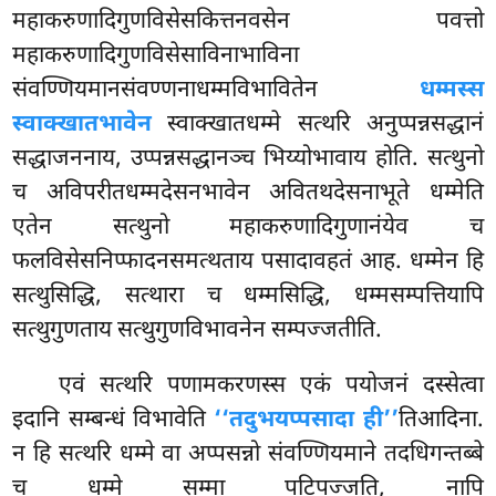
महाकरुणादिगुणविसेसकित्तनवसेन पवत्तो
महाकरुणादिगुणविसेसाविनाभाविना
संवण्णियमानसंवण्णनाधम्मविभावितेन
धम्मस्स
स्वाक्खातभावेन
स्वाक्खातधम्मे सत्थरि
अनुप्पन्नसद्धानं
सद्धाजननाय, उप्पन्नसद्धानञ्च भिय्योभावाय होति. सत्थुनो
च अविपरीतधम्मदेसनभावेन अवितथदेसनाभूते धम्मेति
एतेन सत्थुनो महाकरुणादिगुणानंयेव च
फलविसेसनिप्फादनसमत्थताय पसादावहतं आह. धम्मेन हि
सत्थुसिद्धि, सत्थारा च धम्मसिद्धि, धम्मसम्पत्तियापि
सत्थुगुणताय सत्थुगुणविभावनेन सम्पज्जतीति.
एवं सत्थरि पणामकरणस्स एकं पयोजनं दस्सेत्वा
इदानि सम्बन्धं विभावेति
‘‘तदुभयप्पसादा ही’’
तिआदिना.
न हि सत्थरि धम्मे वा अप्पसन्नो संवण्णियमाने तदधिगन्तब्बे
च धम्मे सम्मा पटिपज्जति, नापि