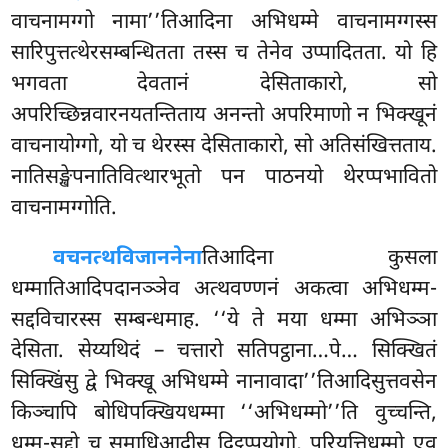
वाचनामग्गो नामा’’तिआदिना अभिधम्मे वाचनामग्गस्स
सारिपुत्तत्थेरसम्बन्धितता तस्स च तेनेव उप्पादितता. यो हि
भगवता देवतानं देसिताकारो, सो
अपरिच्छिन्नवारनयतन्तिताय अनन्तो अपरिमाणो न भिक्खूनं
वाचनायोग्गो, यो च थेरस्स देसिताकारो, सो अतिसंखित्तताय.
नातिसङ्खेपनातिवित्थारभूतो पन पाठनयो थेरप्पभावितो
वाचनामग्गोति.
वचनत्थविजाननेना
तिआदिना कुसला
धम्मातिआदिपदानञ्ञेव अत्थवण्णनं अकत्वा अभिधम्म-
सद्दविचारस्स सम्बन्धमाह. ‘‘ये ते मया धम्मा अभिञ्ञा
देसिता. सेय्यथिदं – चत्तारो
सतिपट्ठाना…पे… सिक्खितं
सिक्खिंसु द्वे भिक्खू अभिधम्मे नानावादा’’तिआदिसुत्तवसेन
किञ्चापि बोधिपक्खियधम्मा ‘‘अभिधम्मो’’ति वुच्चन्ति,
धम्म-सद्दो च समाधिआदीसु दिट्ठप्पयोगो, परियत्तिधम्मो एव