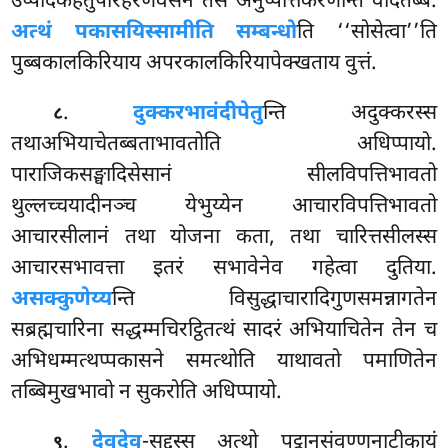
उप्पादकहेतुपरिहरणवसेन तेसं अनुप्पत्तिकरणन्ति वेदितब्बं.
अत्थं पकासयिस्सामीति सम्बन्धो
ति ‘‘सोसेत्वा’’ति
पुब्बकालकिरियाय अपरकालकिरियापेक्खताय वुत्तं.
.
दुक्करभावं
दीपेतु
न्ति अदुक्करस्स
८
तथाअभियाचेतब्बताभावतोति अधिप्पायो.
पाराजिकसङ्घादिसेसानं सीलविपत्तिभावतो
थुल्लच्चयादीनञ्च येभुय्येन आचारविपत्तिभावतो
आचारसीलानं तथा योजना कता, तथा चारित्तसीलस्स
आचारसभावत्ता इतरं सभावेनेव गहेत्वा दुतिया.
असक्कुणेय्य
न्ति विसुद्धाचारादिगुणसमन्नागतेन
सब्रह्मचारिना सद्धम्मचिरट्ठितत्थं सादरं अभियाचितेन तेन च
अभिधम्मत्थप्पकासने समत्थोति याथावतो पमाणितेन
तब्बिमुखभावो न सुकरोति अधिप्पायो.
.
देवदेव
-सद्दस्स अत्थो पट्ठानसंवण्णनाटीकायं
९