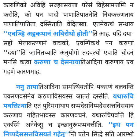
कारुणिको अविहिं सज्झासयत्ता परेसं विहेसामत्तम्पि न
करोति, को पन वादो पाणातिपातनेति निक्करुणताय
पाणातिपातिता दस्सिताति वेदितब्बा. एतमेवत्थं सन्धाय
‘‘एवञ्हि अट्ठकथानं अविरोधो होती’’
ति आह. यदि दया-
सद्दो मेत्ताकरुणानं वाचको, एवम्पिकथं पन करुणा
‘‘दया’’ति जानितब्बाति अनुयोगो तदवत्थो एवाति चोदनं
मनसि कत्वा
करुणा च देसनाया
तिआदिना करुणाय एव
गहणे कारणमाह.
ननु ताया
तिआदिना सामत्थियतोपि पकरणं बलवन्ति
पकरणवसेनेव करुणाविसयस्स ञाततं दस्सेति.
यथारुचि
पवत्तित्था
ति एतं पुरिमगाथाय सप्पदेसनिप्पदेससत्तविसयाय
करुणाय गहितभावस्स कारणवचनं. यथारुचिपवत्ति हि
एकस्मिं अनेकेसु च इच्छानुरूपप्पवत्तीति.
‘‘इध पन
निप्पदेससत्तविसयतं गहेतु’’
न्ति एतेन सिद्धे सति आरम्भो