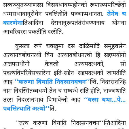
सब्बञ्ञुतञ्ञाणस्स विसयभावप्पहोनको रूपारूपपरिच्छेदो
धम्मसभावानुरोधेन पवत्तितोति पञ्ञाप्पधानता.
तेनेव च
कारणेना
तिआदिना देसनानुरूपतंतंसंवण्णनाय थोमना
आचरियस्स पकतीति दस्सेति.
कुसला रूपं चक्खुमा दस दाळिमादि समूहवसेन
अत्थानवबोधनत्थो विय अत्थावबोधनत्थो हि सद्दप्पयोगो
अत्तपराधीनो केवलो अत्थपदत्थको, सो
पदत्थविपरियेसकारिना इति-सद्देन सद्दपदत्थको जायतीति
आह
‘‘करुणा वियाति निदस्सनवचन’’
न्ति. निदस्सनञ्हि
नाम निदस्सितब्बधम्मे तेन च सम्बन्धे सति होति, नाञ्ञथाति
तस्स निदस्सनभावं विभावेन्तो आह
‘‘यस्स यथा…पे…
पवत्तित्थाति अत्थो’’
ति.
‘‘तत्थ करुणा वियाति निदस्सनवचन’’न्तिआदिना