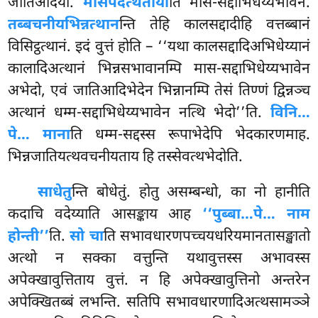
जातिआदयो.
मासपदत्थताया
ति मास-सद्दाभिधेय्यभावेन.
तब्बचनीयभिन्नत्थान
न्ति तेहि कालसद्दादीहि वत्तब्बानं
विसिट्ठत्थानं. इदं वुत्तं होति – ‘‘यथा कालसद्दादिअभिधेय्यानं
कालादिअत्थानं भिन्नसभावानम्पि मास-सद्दाभिधेय्यभावेन
अभेदो, एवं जातिआदिभेदेन भिन्नानम्पि तेसं तिण्णं द्विन्नञ्च
अत्थानं धम्म-सद्दाभिधेय्यभावेन नत्थि भेदो’’ति.
विनि…
पे… माना
ति धम्म-सद्दस्स रूपाभेदेपि भेदकारणमाह.
भिन्नजातियत्थवचनीयताय हि तस्सेवत्थभेदोति.
साधेतु
न्ति
बोधेतुं. होतु असम्बन्धो, का नो हानीति
कदाचि वदेय्याति आसङ्काय आह
‘‘पुब्बा…पे… नाम
होन्ती’’
ति.
सो चा
ति सभावधारणपच्चयधरियमानतासङ्खातो
अत्थो न सक्का वत्तुन्ति यथावुत्तस्स अभावस्स
अपेक्खावुत्तिताय वुत्तं. न हि अपेक्खावुत्तिनो अन्तरेन
अपेक्खितब्बं लभन्ति. सतिपि सभावधारणादिअत्थसामञ्ञे