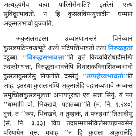
अत्थद्वयमेव वत्वा पारिसेसेनाति? इतरेसं एत्थ
सुविदूरभावतो. न हि कुसलविप्पयुत्तादीनं धम्मानं
अकुसलभावो युज्जति.
अकुसलसद्दस्स उच्चारणानन्तरं विनेय्यानं
कुसलपटिपक्खभूते अत्थे पटिपत्तिभावतो तत्थ
निरुळ्हता
दट्ठब्बा.
‘‘विरुद्धसभावत्ता’’
ति वुत्तं किच्चविरोधादीनम्पि
तदन्तोगधत्ता, विरुद्धसभावत्तेपि विनासकविनासितब्बभावो
कुसलाकुसलेसु नियतोति दस्सेतुं
‘‘तप्पहेय्यभावतो’’
ति
आह. इतरथा कुसलानम्पि अकुसलेहि पहातब्बभावे अच्चन्तं
समुच्छिन्नकुसलमूलत्ता अपायपूरका एव सत्ता सियुं. यं पन
‘‘धम्मापि वो, भिक्खवे, पहातब्बा’’ति (म. नि. १.२४०)
वुत्तं, तं ‘‘रूपं, भिक्खवे, न तुम्हाकं, तं पजहथा’’तिआदीसु
(सं. नि. ३.३३) विय तदारम्मणसंकिलेसप्पहानवसेन
परियायेन वुत्तं. यथाह ‘‘न हि कुसला अकुसलेहि