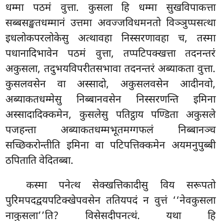
धम्मा पठमं वुत्ता. कुसला हि धम्मा सुखविपाकत्ता
सब्बसङ्खतधम्मानं उत्तमा अवज्जविधमनतो विञ्ञुप्पसत्था
इधलोकपरलोकेसु अत्थावहा निस्सरणावहा च, तस्मा
पधानादिभावेन पठमं वुत्ता, तप्पटिपक्खत्ता तदनन्तरं
अकुसला, तदुभयविपरीतसभावा तदनन्तरं अब्याकता वुत्ता.
कुसलवसेन वा अस्सादो, अकुसलवसेन आदीनवो,
अब्याकतधम्मेसु निब्बानवसेन निस्सरणन्ति इमिना
अस्सादादिक्कमेन, कुसलेसु पतिट्ठाय पण्डिता अकुसले
पजहन्ता अब्याकतधम्मभूतमग्गफलं निब्बानञ्च
सच्छिकरोन्तीति इमिना वा पटिपत्तिक्कमेन अयमनुपुब्बी
ठपिताति वेदितब्बा.
कस्मा
पनेत्थ सेक्खत्तिकादीसु विय सरूपतो
पुरिमपदद्वयपटिक्खेपवसेन ततियपदं न वुत्तं ‘‘नेवकुसला
नाकुसला’’ति? विसेसदीपनत्थं. यथा हि