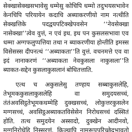
सेक्खासेक्खसभावेसु धम्मेसु कोचिपि धम्मो तदुभयसभावेन
केनचिपि परियायेन कदाचि अब्याकरणीयो नाम नत्थीति
सेक्खत्तिके पदद्वयपटिक्खेपवसेन ‘‘नेवसेक्खा
नासेक्खा’’त्वेव वुत्तं, न एवं इध. इध पन कुसलसभावा एव
धम्मा अग्गफलुप्पत्तिया तथा न ब्याकरणीया होन्तीति इमस्स
विसेसस्स दीपनत्थं ‘‘अब्याकता’’ति वुत्तं. वचनमत्ते एव वा
इदं नानाकरणं ‘‘अब्याकता नेवकुसला नाकुसला’’ति
ब्याकत-सद्देन कुसलाकुसलानं बोधितत्ताति.
एत्थ च अकुसलेसु तण्हाय सब्बाकुसलेहि,
तेभूमककुसलाकुसलेहि वा समुदयसच्चं,
तंतंअवसिट्ठतेभूमकधम्मेहि दुक्खसच्चं, लोकुत्तरकुसलेन
मग्गसच्चं, अवसिट्ठअब्याकतविसेसेन निरोधसच्चं दस्सितं
होति. तत्थ समुदयेन अस्सादो, दुक्खेन आदीनवो,
मग्गनिरोधेहि निस्सरणं. किञ्चापि नामरूपपरिच्छेदभावतो