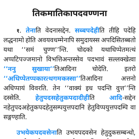
तिकमातिकापदवण्णना
.
तेना
ति
वेदनासद्देन.
सब्बपदेही
ति तीहि पदेहि
१
लद्धनामो होति अवयवधम्मेनापि समुदायस्स अपदिसितब्बतो
यथा ‘‘समं चुण्ण’’न्ति. चोदको यथाधिप्पेतमत्थं
अप्पटिपज्जमानो विभत्तिअन्तस्सेव पदभावं सल्लक्खेत्वा
‘‘ननु सुखाया’’
तिआदिना चोदेति. इतरो
‘‘अधिप्पेतप्पकारत्थगमकस्सा’’
तिआदिना अत्तनो
अधिप्पायं विवरति. तेन ‘‘वाक्यं इध पदन्ति वुत्त’’न्ति
दस्सेति.
हेतुपदसहेतुकपदादीही
ति
आदि
-सद्देन
नहेतुपदअहेतुकपदहेतुसम्पयुत्तपदानि हेतुविप्पयुत्तपदम्पि वा
सङ्गण्हाति.
उभयेकपदवसेना
ति उभयपदवसेन हेतुदुकसम्बन्धो,