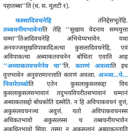
पहातब्बा’’ति (ध. स. मूलटी १).
फस्सादिवचनेहि
तंनिद्देसभूतेहि.
तब्बचनीयभावेना
ति तेहि ‘‘सुखाय वेदनाय सम्पयुत्ता
धम्मा’’तिआदिवचनेहि अभिधेय्यभावेन. यथा
अनवज्जसुखविपाकादिअत्था कुसलादिवचनेहि, एवं
अविपाकत्था अब्याकतवचनेन बोधिता एवाति आह
‘‘अब्याकतवचनेनेव चा’’
ति.
कारणं अवत्वा
ति इध
वुत्तभावेन अनुवत्तमानत्ताति कारणं अवत्वा.
अञ्ञा…पे…
निवारेतब्बो
ति एतेन कुसलाकुसलसद्दा विय
कुसलाकुसलसभावानं
तदुभयविपरीतसभावानं धम्मानं
अब्याकतसद्दो बोधकोति दस्सेति. न हि अविपाकवचनं वुत्तं,
अकुसलवचनञ्च अवुत्तं. यतो अविपाकवचनस्स
अधिकतभावो अकुसलस्स च तब्बचनीयभावेन
अकथितभावो
सिया, तस्मा न अकुसलानं अब्याकतताति