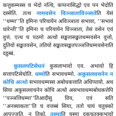
कत्तुकम्मस्स च भेदो नत्थि, कप्पनासिद्धो एव पन भेदोति
दस्सेति. तत्थ
नामवसेन विञ्ञाताविञ्ञाते
ति येसं
‘‘धम्मा’’ति इमिना परियायेन अविञ्ञाता सभावा, ‘‘सभावं
धारेन्ती’’ति इमिना च परियायेन विञ्ञाता, तेसं वसेन एवं
वुत्तं. एत्थ च पठमो अत्थो सङ्खतासङ्खतधम्मवसेन वुत्तो,
दुतियो सङ्खतवसेन, ततियो सङ्खतासङ्खतपञ्ञत्तिधम्मवसेनाति
दट्ठब्बं.
कुसलपटिसेधनं
कुसलाभावो एव. अभावो हि
सत्तापटिसेधोति.
धम्मो
ति सभावधम्मो.
अकुसलवचनेन न
कोचि अत्थो
सभावधम्मस्स अबोधकत्ताति अधिप्पायो. अथ
सिया अकुसलवचनेन कोचि अत्थो असभावधम्मबोधकत्तेपि
‘‘पञ्ञत्तिधम्मा’’तिआदीसु विय, एवं सति
‘‘अनब्याकता’’ति च वत्तब्बं सिया, ततो चायं चतुक्को
आपज्जति, न तिको.
तस्मा
ति यस्मा दुकचतुक्कभावो