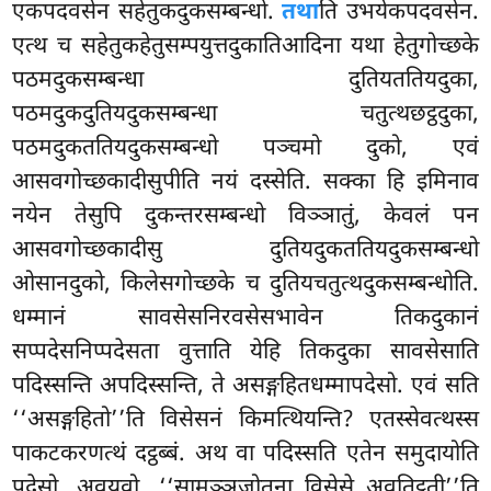
एकपदवसेन सहेतुकदुकसम्बन्धो.
तथा
ति उभयेकपदवसेन.
एत्थ च सहेतुकहेतुसम्पयुत्तदुकातिआदिना यथा हेतुगोच्छके
पठमदुकसम्बन्धा दुतियततियदुका,
पठमदुकदुतियदुकसम्बन्धा चतुत्थछट्ठदुका,
पठमदुकततियदुकसम्बन्धो पञ्चमो दुको, एवं
आसवगोच्छकादीसुपीति नयं दस्सेति. सक्का हि इमिनाव
नयेन तेसुपि दुकन्तरसम्बन्धो विञ्ञातुं, केवलं पन
आसवगोच्छकादीसु दुतियदुकततियदुकसम्बन्धो
ओसानदुको, किलेसगोच्छके च दुतियचतुत्थदुकसम्बन्धोति.
धम्मानं सावसेसनिरवसेसभावेन तिकदुकानं
सप्पदेसनिप्पदेसता वुत्ताति येहि तिकदुका सावसेसाति
पदिस्सन्ति अपदिस्सन्ति, ते असङ्गहितधम्मापदेसो. एवं सति
‘‘असङ्गहितो’’ति विसेसनं किमत्थियन्ति? एतस्सेवत्थस्स
पाकटकरणत्थं दट्ठब्बं. अथ वा पदिस्सति एतेन समुदायोति
पदेसो, अवयवो. ‘‘सामञ्ञजोतना विसेसे अवतिट्ठती’’ति