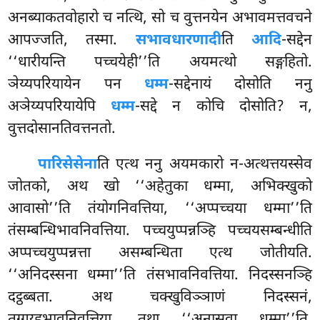
अनब्याकतवोहारो च नत्थि, सो च वुत्तनयेन अभावमत्तवचने
आपज्जति, तस्मा.
सभावधारणादी
ति
आदि
-सद्देन
‘‘धारीयन्ति पच्चयेही’’ति अयमत्थो सङ्गहितो.
ञेय्यपरियायेन पन
धम्म
-सद्देनायं दोसोति ननु
अञेय्यपरियायेपि
धम्म
-सद्दे न कोचि दोसोति? न,
वुत्तदोसानतिवत्तनतो.
पारिसेसेना
ति एत्थ ननु अयमकारो न-अत्थत्तयस्सेव
जोतको, अथ खो ‘‘अहेतुका धम्मा, अभिक्खुको
आवासो’’ति तंयोगनिवत्तिया, ‘‘अप्पच्चया धम्मा’’ति
तंसम्बन्धिभावनिवत्तिया. पच्चयुप्पन्नञ्हि पच्चयसम्बन्धीति
अप्पच्चयुप्पन्नत्ता असम्बन्धिता एत्थ जोतीयति.
‘‘अनिदस्सना धम्मा’’ति तंसभावनिवत्तिया. निदस्सनञ्हि
दट्ठब्बता. अथ चक्खुविञ्ञाणं निदस्सनं,