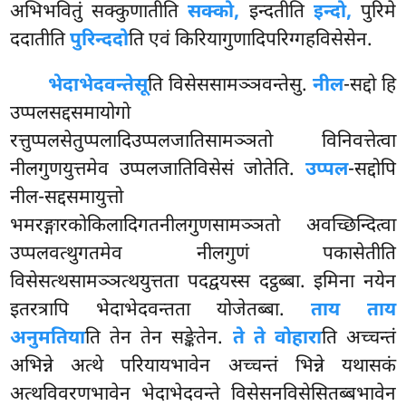
अभिभवितुं सक्कुणातीति
सक्को,
इन्दतीति
इन्दो,
पुरिमे
ददातीति
पुरिन्ददो
ति एवं किरियागुणादिपरिग्गहविसेसेन.
भेदाभेदवन्तेसू
ति विसेससामञ्ञवन्तेसु.
नील
-सद्दो हि
उप्पलसद्दसमायोगो
रत्तुप्पलसेतुप्पलादिउप्पलजातिसामञ्ञतो विनिवत्तेत्वा
नीलगुणयुत्तमेव उप्पलजातिविसेसं जोतेति.
उप्पल
-सद्दोपि
नील-सद्दसमायुत्तो
भमरङ्गारकोकिलादिगतनीलगुणसामञ्ञतो अवच्छिन्दित्वा
उप्पलवत्थुगतमेव नीलगुणं पकासेतीति
विसेसत्थसामञ्ञत्थयुत्तता पदद्वयस्स दट्ठब्बा. इमिना नयेन
इतरत्रापि भेदाभेदवन्तता योजेतब्बा.
ताय ताय
अनुमतिया
ति तेन तेन सङ्केतेन.
ते ते वोहारा
ति अच्चन्तं
अभिन्ने अत्थे परियायभावेन अच्चन्तं भिन्ने यथासकं
अत्थविवरणभावेन भेदाभेदवन्ते विसेसनविसेसितब्बभावेन