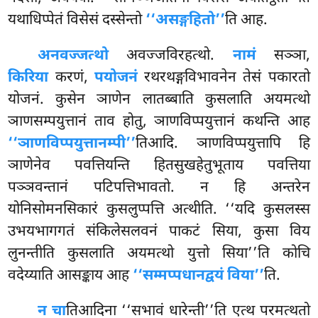
यथाधिप्पेतं विसेसं दस्सेन्तो
‘‘असङ्गहितो’’
ति आह.
अनवज्जत्थो
अवज्जविरहत्थो.
नामं
सञ्ञा,
किरिया
करणं,
पयोजनं
रथरथङ्गविभावनेन तेसं पकारतो
योजनं. कुसेन ञाणेन लातब्बाति कुसलाति अयमत्थो
ञाणसम्पयुत्तानं ताव होतु, ञाणविप्पयुत्तानं कथन्ति आह
‘‘ञाणविप्पयुत्तानम्पी’’
तिआदि. ञाणविप्पयुत्तापि
हि
ञाणेनेव पवत्तियन्ति हितसुखहेतुभूताय पवत्तिया
पञ्ञवन्तानं पटिपत्तिभावतो. न हि अन्तरेन
योनिसोमनसिकारं कुसलुप्पत्ति अत्थीति. ‘‘यदि कुसलस्स
उभयभागगतं संकिलेसलवनं पाकटं सिया, कुसा विय
लुनन्तीति कुसलाति अयमत्थो युत्तो सिया’’ति कोचि
वदेय्याति आसङ्काय आह
‘‘सम्मप्पधानद्वयं विया’’
ति.
न चा
तिआदिना ‘‘सभावं धारेन्ती’’ति एत्थ परमत्थतो