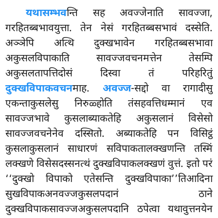
यथासम्भव
न्ति सह अवज्जेनाति सावज्जा,
गरहितब्बभावयुत्ता. तेन नेसं गरहितब्बसभावं दस्सेति.
अञ्ञेपि अत्थि दुक्खभावेन गरहितब्बसभावा
अकुसलविपाकाति सावज्जवचनमत्तेन तेसम्पि
अकुसलतापत्तिदोसं दिस्वा तं परिहरितुं
दुक्खविपाकवचन
माह.
अवज्ज
-सद्दो वा रागादीसु
एकन्ताकुसलेसु निरुळ्होति तंसहवत्तिधम्मानं एव
सावज्जभावे कुसलाब्याकतेहि अकुसलानं विसेसो
सावज्जवचनेनेव दस्सितो. अब्याकतेहि पन विसिट्ठं
कुसलाकुसलानं साधारणं सविपाकतालक्खणन्ति तस्मिं
लक्खणे विसेसदस्सनत्थं दुक्खविपाकलक्खणं वुत्तं. इतो परं
‘‘दुक्खो विपाको एतेसन्ति दुक्खविपाका’’तिआदिना
सुखविपाकअनवज्जकुसलपदानं ठाने
दुक्खविपाकसावज्जअकुसलपदानि ठपेत्वा यथावुत्तनयेन