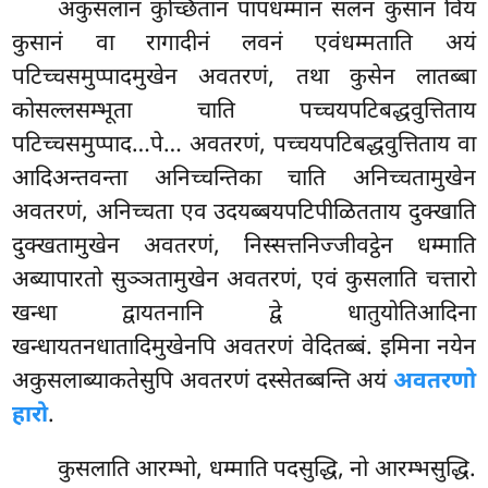
अकुसलानं कुच्छितानं पापधम्मानं सलनं कुसानं विय
कुसानं वा रागादीनं लवनं एवंधम्मताति अयं
पटिच्चसमुप्पादमुखेन अवतरणं, तथा कुसेन लातब्बा
कोसल्लसम्भूता चाति
पच्चयपटिबद्धवुत्तिताय
पटिच्चसमुप्पाद…पे… अवतरणं, पच्चयपटिबद्धवुत्तिताय वा
आदिअन्तवन्ता अनिच्चन्तिका चाति अनिच्चतामुखेन
अवतरणं, अनिच्चता एव उदयब्बयपटिपीळितताय दुक्खाति
दुक्खतामुखेन अवतरणं, निस्सत्तनिज्जीवट्ठेन धम्माति
अब्यापारतो सुञ्ञतामुखेन अवतरणं, एवं कुसलाति चत्तारो
खन्धा द्वायतनानि द्वे धातुयोतिआदिना
खन्धायतनधातादिमुखेनपि अवतरणं वेदितब्बं. इमिना नयेन
अकुसलाब्याकतेसुपि अवतरणं दस्सेतब्बन्ति अयं
अवतरणो
हारो
.
कुसलाति आरम्भो, धम्माति पदसुद्धि, नो आरम्भसुद्धि.