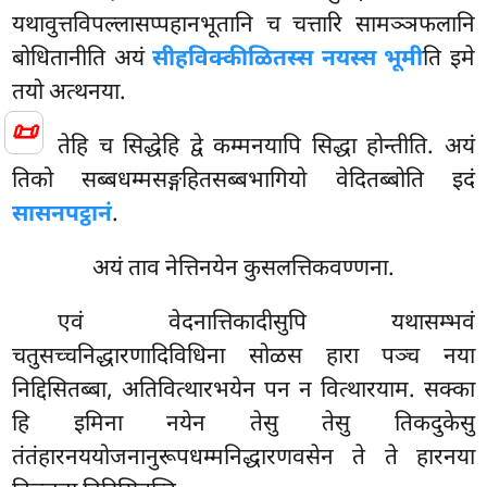
यथावुत्तविपल्लासप्पहानभूतानि च चत्तारि सामञ्ञफलानि
बोधितानीति अयं
सीहविक्कीळितस्स नयस्स भूमी
ति इमे
तयो अत्थनया.
📜
तेहि च सिद्धेहि द्वे कम्मनयापि सिद्धा होन्तीति. अयं
तिको सब्बधम्मसङ्गहितसब्बभागियो वेदितब्बोति इदं
सासनपट्ठानं
.
अयं ताव नेत्तिनयेन कुसलत्तिकवण्णना.
एवं
वेदनात्तिकादीसुपि यथासम्भवं
चतुसच्चनिद्धारणादिविधिना सोळस हारा पञ्च नया
निद्दिसितब्बा, अतिवित्थारभयेन पन न वित्थारयाम. सक्का
हि इमिना नयेन तेसु तेसु तिकदुकेसु
तंतंहारनययोजनानुरूपधम्मनिद्धारणवसेन ते ते हारनया