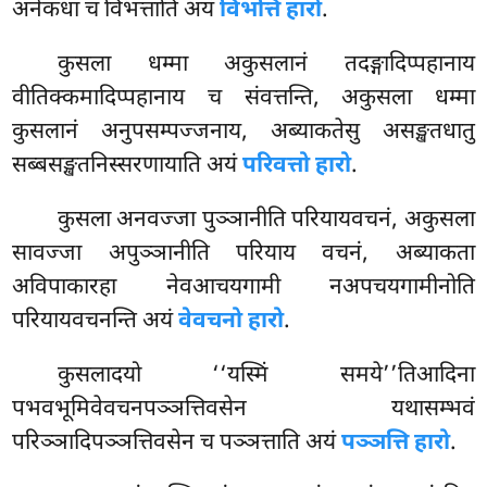
अनेकधा च विभत्ताति अयं
विभत्ति हारो
.
कुसला
धम्मा अकुसलानं तदङ्गादिप्पहानाय
वीतिक्कमादिप्पहानाय च संवत्तन्ति, अकुसला धम्मा
कुसलानं अनुपसम्पज्जनाय, अब्याकतेसु असङ्खतधातु
सब्बसङ्खतनिस्सरणायाति अयं
परिवत्तो हारो
.
कुसला अनवज्जा पुञ्ञानीति परियायवचनं, अकुसला
सावज्जा अपुञ्ञानीति परियाय वचनं, अब्याकता
अविपाकारहा नेवआचयगामी नअपचयगामीनोति
परियायवचनन्ति अयं
वेवचनो हारो
.
कुसलादयो ‘‘यस्मिं समये’’तिआदिना
पभवभूमिवेवचनपञ्ञत्तिवसेन यथासम्भवं
परिञ्ञादिपञ्ञत्तिवसेन च पञ्ञत्ताति अयं
पञ्ञत्ति हारो
.