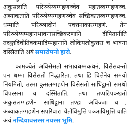
अकुसलाति परिञ्ञेय्यग्गहणञ्चेव पहातब्बग्गहणञ्च.
अब्याकताति परिञ्ञेय्यग्गहणञ्चेव सच्छिकातब्बग्गहणञ्च.
धम्माति परिञ्ञादीनं पवत्तनाकारग्गहणं. तेन
परिञ्ञेय्यप्पहानभावनासच्छिकरणानि दीपितानीति
तदङ्गादिवीतिक्कमादिप्पहानानि लोकियलोकुत्तरा च भावना
दस्सिताति अयं
समारोपनो हारो
.
कामञ्चेतं अविसेसतो सभावधम्मकथनं, विसेसवन्तो
पन धम्मा विसेसतो निद्धारिता. तथा हि चित्तेनेव समयो
नियमितो, तस्मा कुसलग्गहणेन विसेसतो साधिट्ठानो समथो
विपस्सना च दस्सिताति. तथा तप्पटिपक्खतो
अकुसलग्गहणेन साधिट्ठाना तण्हा अविज्जा च
,
अब्याकतग्गहणेन सपरिवारा चेतोविमुत्ति पञ्ञाविमुत्ति चाति
अयं
नन्दियावत्तस्स नयस्स भूमि
.