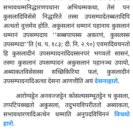
सभावधम्मनिद्धारणपधाना अभिधम्मकथा, तेसं पन
कुसलादिविसेसे निद्धारिते तस्स उपसम्पादेतब्बतादिपि
अत्थतो वुत्तमेव होति. अकुसलानं धम्मानं पहानाय कुसलानं
धम्मानं उपसम्पदाय ‘‘सब्बपापस्स अकरणं, कुसलस्स
उपसम्पदा’’ति (ध. प. १८३; दी. नि. २.९०) एवमादिवचनतो
हि कुसलादीनं उपसम्पादनादिदस्सनपरं भगवतो सासनं,
तस्मा कुसलानं उपसम्पादनं अकुसलानं पहानञ्च उपायो,
अब्याकतविसेसस्स सच्छिकिरिया फलं, कुसलादीनं
उपसम्पादनादिअत्था देसना आणत्तीति अयं
देसनाहारो
.
आरोग्यट्ठेन अनवज्जट्ठेन कोसल्यसम्भूतट्ठेन च कुसला,
तप्पटिपक्खतो अकुसला, तदुभयविपरीततो अब्याकता,
सभावधारणादिअत्थेन धम्माति अनुपदविचिननं
विचयो
हारो
.