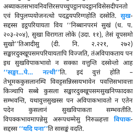
अब्याकतसभावनिवत्तिरसपच्चुपट्ठानपदट्ठानविसेसदीपनतो
एवं विपुलप्पयोजनत्थो पदद्वयपरिग्गहोति दस्सेति.
सुख
-
सद्दस्स इट्ठपरियायता विय ‘‘निब्बानपरमं सुखं (ध. प.
२०३-२०४), सुखा विरागता लोके (उदा. ११), तेसं वूपसमो
सुखो’’तिआदीसु (दी. नि. २.२२१, २७२)
सङ्खारदुक्खूपसमपरियायतापि विज्जति, तंअविपाकताय पन
इध सुखविपाकभावो न सक्का वत्तुन्ति दस्सेन्तो आह
‘‘सङ्खा…पे… नत्थी’’
ति. इदं वुत्तं होति –
तेभूमककुसलानम्पि विवट्टसन्निस्सयभावेन पवत्तिसभावत्ता
किञ्चापि सब्बे कुसला सङ्खारदुक्खूपसमसुखनिप्फादका
सम्भवन्ति, यथावुत्तसुखस्स पन अविपाकभावतो न एतेन
पदेन कुसलानं सुखविपाकता सम्भवतीति.
विपक्कभावमापन्नेसु अरूपधम्मेसु निरुळ्हत्ता
विपाक
-
सद्दस्स
‘‘यदि पना’’
ति सासङ्कं वदति.