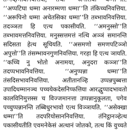
तग्गय्हभावनिवत्तिया, तथा ‘‘अनासवा धम्मा’’ति.
‘‘अप्पटिघा धम्मा
अनारम्मणा धम्मा’’ति तंकिच्चनिवत्तिया.
‘‘अरूपिनो धम्मा अचेतसिका
धम्मा’’ति तब्भावनिवत्तिया.
तदञ्ञता हि एत्थ पकासीयति. ‘‘अमनुस्सो’’ति
तब्भावमत्तनिवत्तिया. मनुस्सत्तमत्तं नत्थि अञ्ञं समानन्ति
सदिसता हेत्थ सूचियति. ‘‘असमणो समणपटिञ्ञो
अपुत्तो’’ति तंसम्भावनगुणनिवत्तिया. गरहा हि एत्थ ञायति.
‘‘कच्चि नु भोतो अनामया, अनुदरा कञ्ञा’’ति
तदप्पभावनिवत्तिया. ‘‘अनुप्पन्ना धम्मा’’ति
तंसदिसभावनिवत्तिया. अतीतानञ्हि उप्पन्नपुब्बत्ता
उपादिधम्मानञ्च पच्चयेकदेसनिप्फत्तिया आरद्धुप्पादभावतो
कालविनिमुत्तस्स च विज्जमानत्ता उप्पन्नानुकूलता, पगेव
पच्चुप्पन्नानन्ति तब्बिधुरभावो एत्थ विञ्ञायति. ‘‘असेक्खा
धम्मा’’ति तदपरियोसाननिवत्तिया. तंनिट्ठानञ्हेत्थ
पकासीयतीति एवमनेकेसं अत्थानं जोतको, तत्थ किं वुच्चते