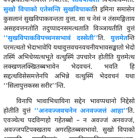
वज्झघातकभावस्स नियतत्ता.
सविपाकता
विपाकधम्मता.
सुखो विपाको एतेसन्ति सुखविपाका
ति इमिना समासेन
कुसलानं सुखविपाकवन्तता वुत्ता. सा च नेसं न तंसमङ्गिताय
असहवत्तनतोति तदुप्पादनसमत्थताति विञ्ञायतीति वुत्तं
‘‘सुखविपाकविपच्चनसभावं दस्सेती’’
ति.
युत्तमेत
न्ति
परमत्थतो भेदाभावेपि यथावुत्तवचनवचनीयभावसङ्खातो भेदो
तस्मिं अभिधेय्यत्थभूते वत्थुस्मिं उपचारेन होतीति युत्तमेत्थ
लक्खणलक्खितब्बभावेन भेदवचनं. भवति हि
सद्दत्थविसेसमत्तेनपि अभिन्ने वत्थुस्मिं भेदवचनं यथा
‘‘सिलापुत्तकस्स सरीर’’न्ति.
विनापि भावाभिधायिना सद्देन भावप्पधानो निद्देसो
होतीति वुत्तं
‘‘अनवज्जवचनेन अनवज्जत्तं आहा’’
ति.
एवञ्चेत्थ पदविग्गहो गहेतब्बो – न अवज्जं अनवज्जं,
अवज्जपटिपक्खताय अगरहितब्बसभावो. सुखो विपाको