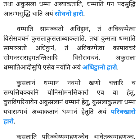
तथा अकुसला धम्मा अब्याकताति, धम्माति पन पदसुद्धि
आरम्भसुद्धि चाति अयं
सोधनो हारो
.
धम्माति सामञ्ञतो अधिट्ठानं, तं अविकप्पेत्वा
विसेसवचनं कुसलाकुसलाब्याकताति. तथा कुसला धम्माति
सामञ्ञतो अधिट्ठानं, तं अविकप्पेत्वा कामावचरं
सोमनस्ससहगतन्तिआदि विसेसवचनं. अकुसला
धम्मातिआदीसुपि एसेव नयोति अयं
अधिट्ठानो हारो
.
कुसलानं धम्मानं नवमो खणो चत्तारि च
सम्पत्तिचक्कानि योनिसोमनसिकारो एव वा हेतु,
वुत्तविपरियायेन अकुसलानं धम्मानं हेतु, कुसलाकुसला धम्मा
यथासम्भवं अब्याकतानं धम्मानं हेतूति अयं
परिक्खारो
हारो
.
कुसलाति
परिञ्ञेय्यग्गहणञ्चेव भावेतब्बग्गहणञ्च.