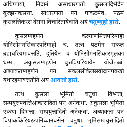
अधिप्पायो, निदानं असाधारणतो कुसलादिभेदेन
बुज्झनकसत्ता. साधारणतो पन पाकटमेव. पठमं
कुसलत्तिकस्स देसना विचारितायेवाति अयं
चतुब्यूहो हारो
.
कुसलग्गहणेन कल्याणमित्तपरिग्गहो
योनिसोमनसिकारपरिग्गहो च. तत्थ पठमेन सकलं
ब्रह्मचरियमावत्तति, दुतियेन च योनिसोमनसिकारमूलका
धम्मा. अकुसलग्गहणेन वुत्तविपरियायेन योजेतब्बं.
अब्याकतग्गहणेन पन सकलसंकिलेसवोदानपक्खो
यथारहमावत्ततीति अयं
आवत्तो हारो
.
तत्थ कुसला भूमितो चतुधा विभत्ता,
सम्पयुत्तपवत्तिआकारादितो पन अनेकधा. अकुसला भूमितो
एकधा विभत्ता, सम्पयुत्तादितो अनेकधा. अब्याकता पन
विपाककिरियरूपनिब्बानवसेन चतुधा भूमिसम्पयुत्तादितो