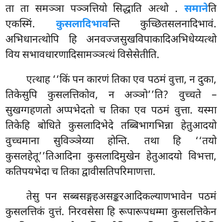
ता ता समञ्ञा पञ्ञत्तियो सिद्धाति अत्थो
.
समाने
ति
एकस्मिं.
कुसलादिभाव
न्ति कुच्छितसलनादिभावं.
अभिधानत्थोपि हि अनवज्जसुखविपाकादिअभिधेय्यत्थो
विय सभावधारणादिसामञ्ञत्थं विसेसेतीति.
एत्थाह ‘‘किं पन कारणं तिका एव पठमं वुत्ता, न दुका,
तिकेसुपि कुसलत्तिकोव, न अञ्ञो’’ति? वुच्चते –
सुखग्गहणतो अप्पभेदतो च तिका एव पठमं वुत्ता. यस्मा
तिकेहि बोधिते कुसलादिभेदे तब्बिभागभिन्ना हेतुआदयो
वुच्चमाना सुविञ्ञेय्या होन्ति. तथा हि ‘‘तयो
कुसलहेतू’’तिआदिना कुसलादिमुखेन हेतुआदयो विभत्ता,
कतिपयभेदा च तिका द्वावीसतिपरिमाणत्ता.
तेसु पन सब्बसङ्गहअसङ्करआदिकल्याणभावेन पठमं
कुसलत्तिकं वुत्तं. निरवसेसा हि रूपारूपधम्मा कुसलत्तिकेन