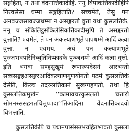
सङ्गहिता, न तथा वेदनात्तिकादीहि. ननु विपाकत्तिकादीहिपि
निरवसेसा धम्मा सङ्गहिताति? सच्चमेतं, तेसु पन
अनवज्जसावज्जधम्मा न असङ्करतो वुत्ता यथा कुसलत्तिके.
ननु च संकिलिट्ठसंकिलेसिकत्तिकादीसुपि
ते असङ्करतो
वुत्ताति? एवमेतं, ते पन अकल्याणभूते पापधम्मे आदिं कत्वा
वुत्ता, न एवमयं. अयं पन कल्याणभूते
पुज्जभवपरिनिब्बुतिनिप्फादके पुञ्ञधम्मे आदिं कत्वा वुत्तो.
इति भगवा सण्हसुखुमं रूपारूपदेसनं आरभन्तो
सब्बसङ्गहअसङ्करआदिकल्याणगुणयोगतो पठमं कुसलत्तिकं
देसेति, किञ्च तदञ्ञत्तिकानं सुखग्गहणतो. तथा हि
कुसलत्तिकमुखेन ‘‘कामावचरकुसलतो चत्तारो
सोमनस्ससहगतचित्तुप्पादा’’तिआदिना वेदनात्तिकादयो
विभत्ताति.
कुसलत्तिकेपि च पधानपासंसउभयहितभावतो कुसला