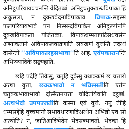
अनिट्ठपरियायवचनन्ति वेदितब्बं. अनिट्ठचतुक्खन्धविपाका हि
अकुसला, न दुक्खवेदनाविपाकाव.
विपाक
-सद्दस्स
फलपरियायभावे पन निस्सन्दविपाकेन अनिट्ठरूपेनपि
दुक्खविपाकता योजेतब्बा. विपाकधम्मतापटिसेधवसेन
अब्याकतानं अविपाकलक्खणाति लक्खणं वुत्तन्ति तदत्थं
दस्सेन्तो
‘‘अविपाकारहसभावा’’
ति आह.
एवंपकारान
न्ति
अभिञ्ञादिके सङ्गण्हाति.
छहि पदेहि तिकेसु, चतूहि दुकेसु यथाक्कमं छ चत्तारो
अत्था वुत्ता.
छक्कभावो न भविस्सती
ति एतेन
चतुक्कभावाभावो दस्सितनयत्ता चोदितोयेवाति दट्ठब्बं.
अत्थभेदो उपपज्जती
ति कस्मा एवं वुत्तं, ननु तीहि
धम्मसद्देहि वुच्चमानो सभावधारणादिअत्थेन अभिन्नो एव सो
अत्थोति? न, जातिआदिभेदेन भेदसब्भावतो. भेदका हि