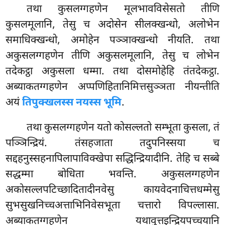
तथा कुसलग्गहणेन मूलभावविसेसतो तीणि
कुसलमूलानि, तेसु च अदोसेन सीलक्खन्धो, अलोभेन
समाधिक्खन्धो, अमोहेन पञ्ञाक्खन्धो नीयति. तथा
अकुसलग्गहणेन तीणि अकुसलमूलानि, तेसु च लोभेन
तदेकट्ठा अकुसला धम्मा. तथा दोसमोहेहि तंतदेकट्ठा.
अब्याकतग्गहणेन अप्पणिहितानिमित्तसुञ्ञता नीयन्तीति
अयं
तिपुक्खलस्स नयस्स भूमि
.
तथा कुसलग्गहणेन यतो कोसल्लतो सम्भूता कुसला, तं
पञ्ञिन्द्रियं. तंसहजाता तदुपनिस्सया च
सद्दहनुस्सहनापिलापाविक्खेपा सद्धिन्द्रियादीनि. तेहि च सब्बे
सद्धम्मा बोधिता भवन्ति. अकुसलग्गहणेन
अकोसल्लपटिच्छादितादीनवेसु कायवेदनाचित्तधम्मेसु
सुभसुखनिच्चअत्ताभिनिवेसभूता चत्तारो विपल्लासा.
अब्याकतग्गहणेन यथावुत्तइन्द्रियपच्चयानि