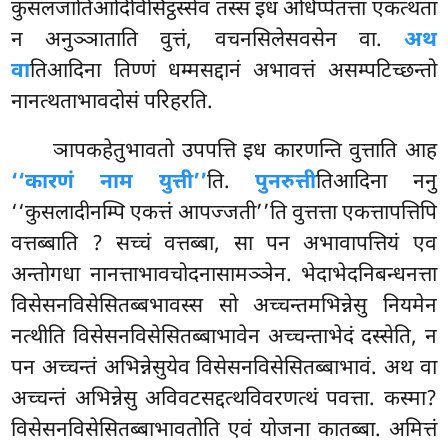
कुसलजातिआदिविसिट्ठस्सेव तस्स इध अधिप्पेतत्ता एकत्थता
न अनुञ्ञाताति वुत्तं, वचनसिलेसवसेन वा.
अथ
वा
तिआदिना तिण्णं धम्मसद्दानं अभावत्तं असम्पटिच्छन्तो
नानत्थताभावदोसं परिहरति.
ञापकहेतुभावतो उपपत्ति इध कारणन्ति वुत्ताति आह
‘‘कारणं नाम युत्ती’’
ति.
पुनरुत्ती
तिआदिना ननु
‘‘कुसलादीनम्पि एकत्तं आपज्जती’’ति वुत्तत्ता एकत्तापत्तिपि
वत्तब्बाति
? सच्चं वत्तब्बा, सा पन अभावापत्तियं एव
अन्तोगधा नानत्ताभावचोदनासामञ्ञेन. भेदाभेदनिबन्धनत्ता
विसेसनविसेसितब्बभावस्स सो अच्चन्तमभिन्नेसु नियमेन
नत्थीति विसेसनविसेसितब्बाभावेन अच्चन्ताभेदं दस्सेति, न
पन अच्चन्तं अभिन्नेसुयेव विसेसनविसेसितब्बाभावं. अथ वा
अच्चन्तं अभिन्नेसु अविवटसद्दत्थविवरणत्थं पवत्ता. कस्मा?
विसेसनविसेसितब्बाभावतोति एवं योजना कातब्बा. अमित्तं