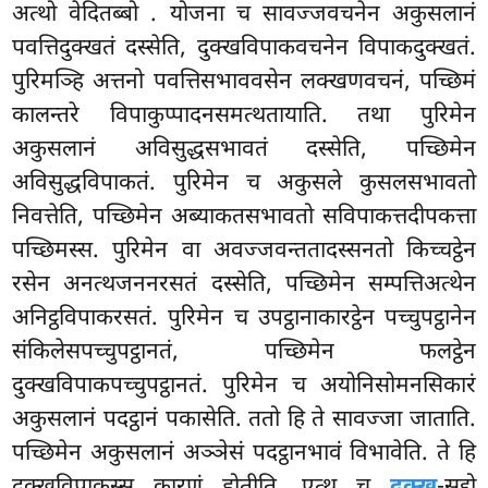
अत्थो वेदितब्बो
. योजना च सावज्जवचनेन अकुसलानं
पवत्तिदुक्खतं दस्सेति, दुक्खविपाकवचनेन विपाकदुक्खतं.
पुरिमञ्हि अत्तनो पवत्तिसभाववसेन लक्खणवचनं, पच्छिमं
कालन्तरे विपाकुप्पादनसमत्थतायाति. तथा पुरिमेन
अकुसलानं अविसुद्धसभावतं दस्सेति, पच्छिमेन
अविसुद्धविपाकतं. पुरिमेन च अकुसले कुसलसभावतो
निवत्तेति, पच्छिमेन अब्याकतसभावतो सविपाकत्तदीपकत्ता
पच्छिमस्स. पुरिमेन वा अवज्जवन्ततादस्सनतो किच्चट्ठेन
रसेन अनत्थजननरसतं दस्सेति, पच्छिमेन सम्पत्तिअत्थेन
अनिट्ठविपाकरसतं. पुरिमेन च उपट्ठानाकारट्ठेन पच्चुपट्ठानेन
संकिलेसपच्चुपट्ठानतं, पच्छिमेन फलट्ठेन
दुक्खविपाकपच्चुपट्ठानतं. पुरिमेन च अयोनिसोमनसिकारं
अकुसलानं पदट्ठानं पकासेति. ततो हि ते सावज्जा जाताति.
पच्छिमेन अकुसलानं अञ्ञेसं पदट्ठानभावं विभावेति. ते हि
दुक्खविपाकस्स कारणं होतीति. एत्थ च
दुक्ख
-सद्दो