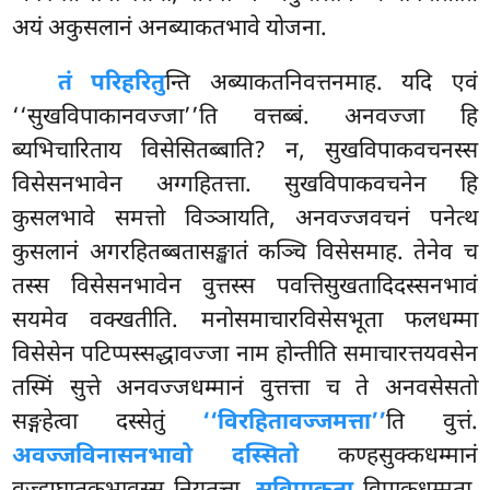
अयं अकुसलानं अनब्याकतभावे योजना.
तं परिहरितु
न्ति अब्याकतनिवत्तनमाह. यदि एवं
‘‘सुखविपाकानवज्जा’’ति वत्तब्बं. अनवज्जा हि
ब्यभिचारिताय विसेसितब्बाति? न, सुखविपाकवचनस्स
विसेसनभावेन अग्गहितत्ता. सुखविपाकवचनेन हि
कुसलभावे समत्तो विञ्ञायति, अनवज्जवचनं पनेत्थ
कुसलानं अगरहितब्बतासङ्खातं कञ्चि विसेसमाह. तेनेव च
तस्स विसेसनभावेन वुत्तस्स पवत्तिसुखतादिदस्सनभावं
सयमेव वक्खतीति. मनोसमाचारविसेसभूता फलधम्मा
विसेसेन पटिप्पस्सद्धावज्जा नाम होन्तीति समाचारत्तयवसेन
तस्मिं सुत्ते अनवज्जधम्मानं वुत्तत्ता च ते अनवसेसतो
सङ्गहेत्वा दस्सेतुं
‘‘विरहितावज्जमत्ता’’
ति वुत्तं.
अवज्जविनासनभावो दस्सितो
कण्हसुक्कधम्मानं