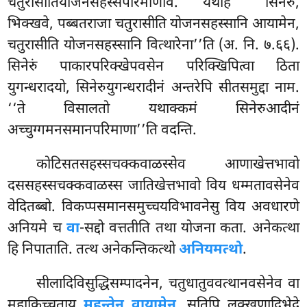
चतुरासीतियोजनसहस्सपरिमाणोव. यथाह ‘‘सिनेरु,
भिक्खवे, पब्बतराजा चतुरासीति योजनसहस्सानि आयामेन,
चतुरासीति योजनसहस्सानि वित्थारेना’’ति (अ. नि. ७.६६).
सिनेरुं पाकारपरिक्खेपवसेन परिक्खिपित्वा ठिता
युगन्धरादयो, सिनेरुयुगन्धरादीनं अन्तरेपि सीतसमुद्दा नाम.
‘‘ते विसालतो यथाक्कमं सिनेरुआदीनं
अच्चुग्गमनसमानपरिमाणा’’ति वदन्ति.
कोटिसतसहस्सचक्कवाळस्सेव आणाखेत्तभावो
दससहस्सचक्कवाळस्स जातिखेत्तभावो विय धम्मतावसेनेव
वेदितब्बो. विकप्पसमानसमुच्चयविभावनेसु विय अवधारणे
अनियमे च
वा
-सद्दो वत्ततीति तथा योजना कता. अनेकत्था
हि निपाताति. तत्थ अनेकन्तिकत्थो
अनियमत्थो
.
सीलादिविसुद्धिसम्पादनेन, चतुधातुववत्थानवसेनेव वा
महाकिच्चताय
महन्तेन वायामेन
. सतिपि लक्खणादिभेदे