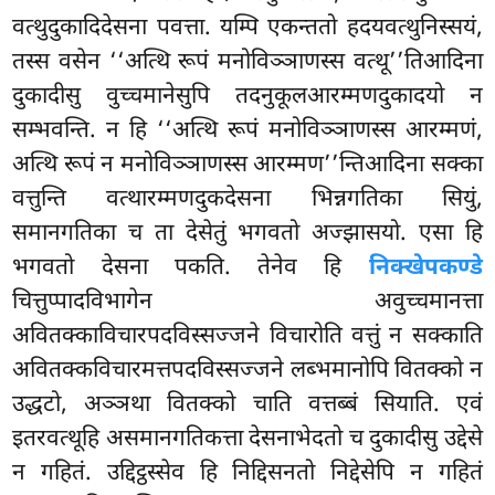
वत्थुदुकादिदेसना पवत्ता. यम्पि एकन्ततो हदयवत्थुनिस्सयं,
तस्स वसेन ‘‘अत्थि रूपं मनोविञ्ञाणस्स वत्थू’’तिआदिना
दुकादीसु वुच्चमानेसुपि तदनुकूलआरम्मणदुकादयो न
सम्भवन्ति. न हि ‘‘अत्थि रूपं मनोविञ्ञाणस्स आरम्मणं,
अत्थि रूपं न मनोविञ्ञाणस्स आरम्मण’’न्तिआदिना सक्का
वत्तुन्ति वत्थारम्मणदुकदेसना भिन्नगतिका सियुं,
समानगतिका च ता देसेतुं भगवतो अज्झासयो. एसा हि
भगवतो देसना पकति. तेनेव हि
निक्खेपकण्डे
चित्तुप्पादविभागेन अवुच्चमानत्ता
अवितक्काविचारपदविस्सज्जने विचारोति वत्तुं न सक्काति
अवितक्कविचारमत्तपदविस्सज्जने लब्भमानोपि वितक्को न
उद्धटो, अञ्ञथा वितक्को चाति वत्तब्बं सियाति. एवं
इतरवत्थूहि असमानगतिकत्ता देसनाभेदतो च दुकादीसु उद्देसे
न गहितं. उद्दिट्ठस्सेव हि निद्दिसनतो निद्देसेपि न गहितं