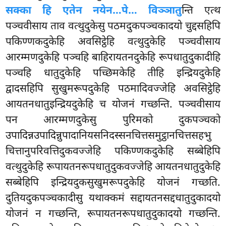
सक्का हि एतेन नयेन…पे… विञ्ञातु
न्ति एत्थ
पञ्चवीसाय ताव वत्थुदुकेसु पठमदुकपञ्चकादयो चुद्दसहिपि
पकिण्णकदुकेहि अवसिट्ठेहि वत्थुदुकेहि पञ्चवीसाय
आरम्मणदुकेहि पञ्चहि बाहिरायतनदुकेहि रूपधातुदुकादीहि
पञ्चहि धातुदुकेहि पच्छिमकेहि तीहि इन्द्रियदुकेहि
द्वादसहिपि सुखुमरूपदुकेहि पठमादिवज्जेहि अवसिट्ठेहि
आयतनधातुइन्द्रियदुकेहि च योजनं गच्छन्ति. पञ्चवीसाय
पन आरम्मणदुकेसु पुरिमको दुकपञ्चको
उपादिन्नउपादिन्नुपादानियसनिदस्सनचित्तसमुट्ठानचित्तसहभु
चित्तानुपरिवत्तिदुकवज्जेहि पकिण्णकदुकेहि सब्बेहिपि
वत्थुदुकेहि रूपायतनरूपधातुदुकवज्जेहि आयतनधातुदुकेहि
सब्बेहिपि इन्द्रियदुकसुखुमरूपदुकेहि योजनं गच्छति.
दुतियदुकपञ्चकादीसु यथाक्कमं सद्दायतनसद्दधातुदुकादयो
योजनं न गच्छन्ति, रूपायतनरूपधातुदुकादयो गच्छन्ति.