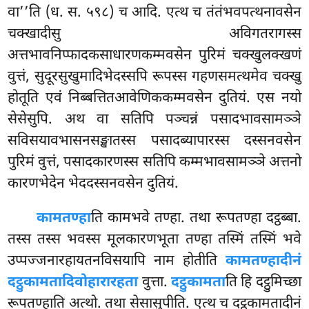
वा’’ति (ध. स. ५९८) च आदि. एत्थ च तंतंभवपत्थनावसेन
चक्खादीसु अविगतरागस्स
अत्तभावनिप्फादकसाधारणकम्मवसेन पुरिमं चक्खुलक्खणं
वुत्तं, सुदूरसुखुमादिभेदस्सपि रूपस्स गहणसमत्थमेव चक्खु
होतूति एवं निब्बत्तितआवेणिककम्मवसेन दुतियं. एस नयो
सेसेसुपि. अथ वा सतिपि पञ्चन्नं पसादभावसामञ्ञे
सविसयावभासनसङ्खातस्स पसादब्यापारस्स दस्सनवसेन
पुरिमं वुत्तं, पसादकारणस्स सतिपि कम्मभावसामञ्ञे अत्तनो
कारणभेदेन भेददस्सनवसेन दुतियं.
कामतण्हा
ति कामभवे तण्हा. तथा रूपतण्हा दट्ठब्बा.
तस्स तस्स भवस्स मूलकारणभूता तण्हा तस्मिं तस्मिं भवे
उप्पज्जनारहायतनविसयापि नाम होतीति
कामतण्हादीनं
दट्ठुकामतादिवोहारारहता
वुत्ता.
दट्ठुकामता
ति हि दट्ठुमिच्छा
रूपतण्हाति अत्थो. तथा सेसासुपीति. एत्थ च दट्ठुकामतादीनं