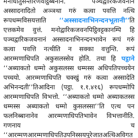
मनोधातुसन्तीरणवोट्ठब्बनानं. पञ्चद्वारिकजवनानं
अस्सादनादितो अञ्ञथा गरुं कत्वा पवत्ति नत्थि
रूपधम्मविसयत्ताति
‘‘अस्सादनाभिनन्दनभूतानी’’
ति
एत्तकमेव वुत्तं. मनोद्वारिकजवनपिट्ठिवट्टकानम्पि हि
पञ्चद्वारिकजवनानं अस्सादनाभिनन्दनभावेन रूपं गरुं
कत्वा पवत्ति नत्थीति न सक्का वत्तुन्ति. रूपं
आरम्मणाधिपति अकुसलस्सेव होति. तथा हि
पट्ठाने
‘‘अब्याकतो धम्मो अकुसलस्स धम्मस्स अधिपतिपच्चयेन
पच्चयो. आरम्मणाधिपति चक्खुं गरुं कत्वा अस्सादेति
अभिनन्दती’’तिआदिना (पट्ठा. १.१.४१६) रूपधम्मोपि
आरम्मणाधिपति विभत्तो. ‘‘अब्याकतो धम्मो अब्याकतस्स
धम्मस्स अब्याकतो धम्मो कुसलस्सा’’ति एत्थ पन
फलनिब्बानानेव आरम्मणाधिपतिभावेन विभत्तानीति.
गणनाय च
‘‘आरम्मणआरम्मणाधिपतिउपनिस्सयपुरेजातअत्थिअविगत