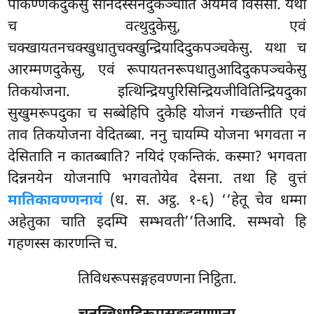
पकिण्णकदुकेसु सनिदस्सनदुकञ्चाति अयमेव विसेसो. यथा
च वत्थुदुकेसु, एवं
चक्खायतनचक्खुधातुचक्खुन्द्रियादिदुकपञ्चकेसु. यथा च
आरम्मणदुकेसु, एवं रूपायतनरूपधातुआदिदुकपञ्चकेसु
तिकयोजना. इत्थिन्द्रियपुरिसिन्द्रियजीवितिन्द्रियदुका
सुखुमरूपदुका च सब्बेहिपि दुकेहि योजनं गच्छन्तीति एवं
ताव तिकयोजना वेदितब्बा. ननु चायम्पि योजना भगवता न
देसिताति न कातब्बाति? नयिदं एकन्तिकं. कस्मा? भगवता
दिन्ननयेन योजनापि भगवतोयेव देसना. तथा हि वुत्तं
मातिकावण्णनायं
(ध. स. अट्ठ. १-६) ‘‘हेतू चेव धम्मा
अहेतुका चाति इदम्पि सम्भवती’’तिआदि. सम्भवो हि
गहणस्स कारणन्ति च.
तिविधरूपसङ्गहवण्णना निट्ठिता.