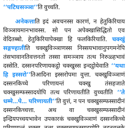
‘‘पटिघसञ्ञा’’
ति वुच्चति.
अनेकत्ता
ति इदं अवचनस्स कारणं, न हेतुकिरियाय
विञ्ञायमानभावस्स. सो पन अपेक्खासिद्धितो एव
वेदितब्बो. हेतुकिरियापेक्खा हि फलकिरियाति.
चक्खुं
सङ्गण्हाती
ति चक्खुविञ्ञाणस्स निस्सयभावानुपगमनेपि
तंसभावानतिवत्तनतो तस्सा समञ्ञाय तत्थ निरुळ्हभावं
दस्सेति. दस्सनपरिणायकट्ठो चक्खुस्स इन्दट्ठोयेवाति
‘‘यथा
हि इस्सरो’’
तिआदिना इस्सरोपमा वुत्ता. चक्खुविञ्ञाणं
दस्सनकिच्चे परिणायन्तं चक्खु तंसहजाते
चक्खुसम्फस्सादयोपि तत्थ परिणायतीति वुच्चतीति
‘‘ते
धम्मे…पे… परिणायती’’
ति वुत्तं, न पन चक्खुसम्फस्सादीनं
दस्सनकिच्चत्ता. अथ वा चक्खुसम्फस्सादीनं
इन्द्रियपच्चयभावेन उपकारकं चक्खुविञ्ञाणं दस्सनकिच्चे