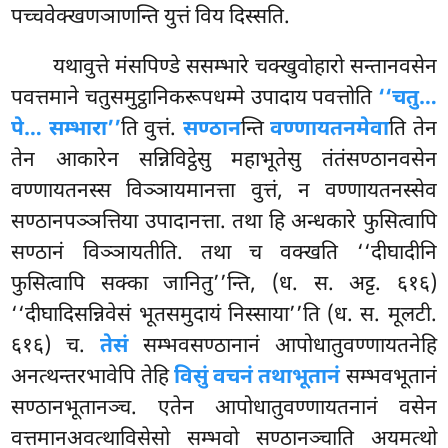
पच्चवेक्खणञाणन्ति युत्तं विय दिस्सति.
यथावुत्ते मंसपिण्डे ससम्भारे चक्खुवोहारो सन्तानवसेन
पवत्तमाने चतुसमुट्ठानिकरूपधम्मे उपादाय पवत्तोति
‘‘चतु…
पे… सम्भारा’’
ति वुत्तं.
सण्ठान
न्ति
वण्णायतनमेवा
ति तेन
तेन आकारेन सन्निविट्ठेसु महाभूतेसु तंतंसण्ठानवसेन
वण्णायतनस्स विञ्ञायमानत्ता वुत्तं, न वण्णायतनस्सेव
सण्ठानपञ्ञत्तिया उपादानत्ता. तथा हि अन्धकारे फुसित्वापि
सण्ठानं विञ्ञायतीति. तथा च वक्खति ‘‘दीघादीनि
फुसित्वापि सक्का जानितु’’न्ति, (ध. स. अट्ट. ६१६)
‘‘दीघादिसन्निवेसं भूतसमुदायं निस्साया’’ति (ध. स. मूलटी.
६१६) च.
तेसं
सम्भवसण्ठानानं आपोधातुवण्णायतनेहि
अनत्थन्तरभावेपि तेहि
विसुं वचनं तथाभूतानं
सम्भवभूतानं
सण्ठानभूतानञ्च. एतेन आपोधातुवण्णायतनानं वसेन
वत्तमानअवत्थाविसेसो सम्भवो सण्ठानञ्चाति अयमत्थो