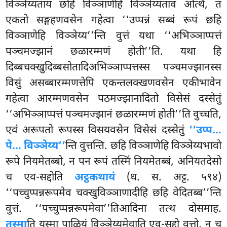
विञ्ञेय्यताय छहि विञ्ञाणेहि विञ्ञेय्यताव अत्थि, तं
एकतो सङ्गहणवसेन गहेत्वा ‘‘उप्पन्नं सब्बं रूपं छहि
विञ्ञाणेहि विञ्ञेय्य’’न्ति
वुत्तं यथा ‘‘अभिञ्ञाप्पत्तं
पञ्चमज्झानं छळारम्मणं होती’’ति. यथा हि
दिब्बचक्खुदिब्बसोतादिअभिञ्ञाप्पत्तस्स पञ्चमज्झानस्स
विसुं असब्बारम्मणत्तेपि एकन्तलक्खणवसेन एकीभावेन
गहेत्वा आरम्मणवसेन पठमज्झानादितो विसेसं दस्सेतुं
‘‘अभिञ्ञाप्पत्तं पञ्चमज्झानं छळारम्मणं होती’’ति वुच्चति,
एवं अरूपतो रूपस्स विसयवसेन विसेसं दस्सेतुं
‘‘उप्प
…
पे… विञ्ञेय्य’’
न्ति वुत्तन्ति. छहि विञ्ञाणेहि विञ्ञेय्यभावो
रूपे नियमेतब्बो, न पन रूपं तस्मिं नियमेतब्बं, अनियतदेसो
च एव-सद्दोति
अट्ठकथायं
(ध. स. अट्ट. ५९४)
‘‘पच्चुप्पन्नरूपमेव चक्खुविञ्ञाणादीहि छहि वेदितब्ब’’न्ति
वुत्तं. ‘‘पच्चुप्पन्नरूपमेवा’’तिआदिना तत्थ दोसमाह.
तस्मा
ति यस्मा पाळियं विञ्ञेय्यमेवाति एव-सद्दो वुत्तो, न च