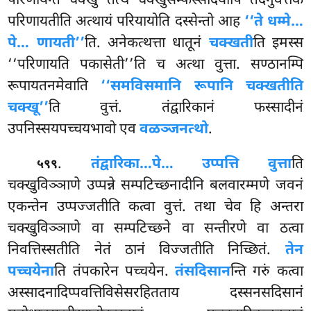
परिणायन्तं चक्खु तत्थ चक्खुसम्फस्सादयोपि तदनुवत्तके
परिणायतीति अत्थायं परियायोति दस्सेन्तो आह
‘‘ते धम्मे…
पे… णायती’’
ति. अनेकत्थत्ता धातूनं
चक्खती
ति इमस्स
‘‘परिणायति पकासेती’’ति च अत्था वुत्ता. सण्ठानम्पि
रूपायतनमेवाति
‘‘समविसमानि रूपानि चक्खतीति
चक्खू’’
ति वुत्तं. तंद्वारिकानं फस्सादीनं
उपनिस्सयपच्चयभावो एव
वळञ्जनत्थो
.
.
तंद्वारिका…पे… उप्पत्ति वुत्ता
ति
५९९
चक्खुविञ्ञाणे उप्पन्ने सम्पटिच्छनादीनि बलवारम्मणे जवनं
एकन्तेन उप्पज्जतीति कत्वा वुत्तं. तथा चेव हि अन्तरा
चक्खुविञ्ञाणे वा सम्पटिच्छने वा सन्तीरणे वा ठत्वा
निवत्तिस्सतीति नेतं ठानं विज्जतीति निच्छितं.
तेन
पच्चयेना
ति तंपकारेन पच्चयेन.
तंसदिसान
न्ति गरुं कत्वा
अस्सादनादिप्पवत्तिविसेसरहितताय दस्सनसदिसानं