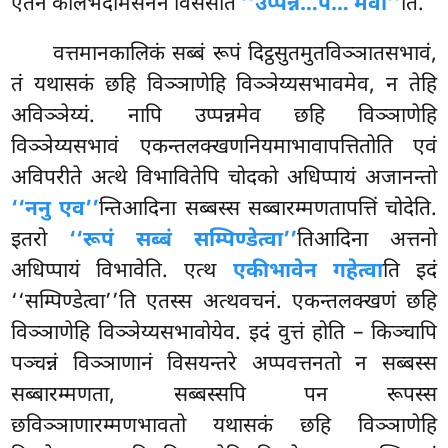
एतेन कालभेदामसनेन विसेसेति
‘‘उप्पन्नं…पे… मेवा’’
ति.
वत्तमानकालिकं सब्बं रूपं दिट्ठसुतमुतविञ्ञातसभावं,
तं यथासकं छहि विञ्ञाणेहि विञ्ञेय्यसभावमेव, न तेहि
अविञ्ञेय्यं. नापि उप्पन्नमेव छहि विञ्ञाणेहि
विञ्ञेय्यसभावं एकन्तलक्खणनियमाभावापत्तितोति एवं
अविपरीते अत्थे विभावितेपि चोदको अधिप्पायं अजानन्तो
‘‘ननु एव’’
न्तिआदिना सब्बस्स सब्बारम्मणतापत्तिं चोदेति.
इतरो
‘‘रूपं सब्बं सम्पिण्डेत्वा’’
तिआदिना अत्तनो
अधिप्पायं विभावेति. एत्थ
एकीभावेन गहेत्वा
ति इदं
‘‘सम्पिण्डेत्वा’’ति एतस्स अत्थवचनं. एकन्तलक्खणं छहि
विञ्ञाणेहि विञ्ञेय्यसभावोयेव. इदं वुत्तं होति – किञ्चापि
पञ्चन्नं विञ्ञाणानं विसयन्तरे अप्पवत्तनतो न सब्बस्स
सब्बारम्मणता, सब्बस्सपि पन रूपस्स
छविञ्ञाणारम्मणभावतो यथासकं छहि विञ्ञाणेहि