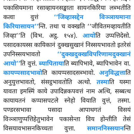
पकासियमाना रसाव्हायनसङ्खाता सायनकिरिया लब्भतीति
कत्वा वुत्तं
‘‘जिव्हासद्देन विञ्ञायमाना
किरियासायन’’
न्ति. तथा च वक्खति ‘‘जीवितमव्हायतीति
जिव्हा’’ति (विभ. अट्ठ. १५४).
आयो
ति उप्पत्तिदेसो.
पसादकायस्स कायिकानं दुक्खसुखानं निस्सयभावतो इतरेसं
उपनिस्सयभावतो
‘‘दुक्खदुक्खविपरिणामदुक्खानं
आयो’’
ति वुत्तं.
ब्यापिताया
ति ब्यापिभावे, ब्यापिभावेन वा.
कायप्पसादभावो
ति कायप्पसादसब्भावो.
अनुविद्धत्ता
ति
अनुयुत्तभावतो, संसट्ठभावतोति अत्थो.
तस्मा
ति यस्मा
यावता इमस्मिं
काये उपादिन्नकपवत्तं नाम अत्थि, सब्बत्थ
कायायतनं कप्पासपटले स्नेहो वियाति वुत्तं, तस्मा.
पण्डरसभावा पसादा आपाथगतं विसयं
विञ्ञाणुप्पत्तिहेतुभावेन पकासेन्ता विय होन्तीति तेसं
विसयावभासनकिच्चता वुत्ता.
समाननिस्सयान
न्ति