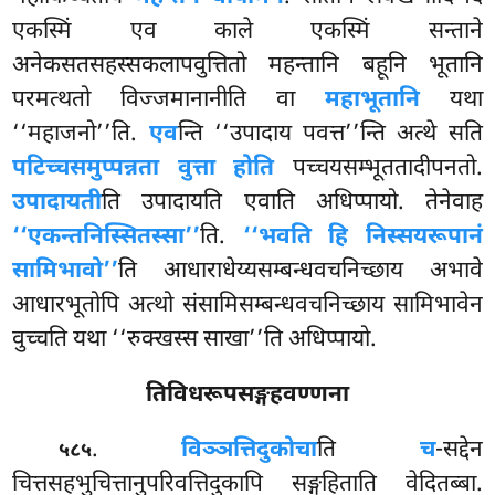
एकस्मिं एव काले एकस्मिं सन्ताने
अनेकसतसहस्सकलापवुत्तितो महन्तानि बहूनि भूतानि
परमत्थतो विज्जमानानीति वा
महाभूतानि
यथा
‘‘महाजनो’’ति.
एव
न्ति ‘‘उपादाय पवत्त’’न्ति अत्थे सति
पटिच्चसमुप्पन्नता वुत्ता होति
पच्चयसम्भूततादीपनतो.
उपादायती
ति उपादायति एवाति अधिप्पायो. तेनेवाह
‘‘एकन्तनिस्सितस्सा’’
ति.
‘‘भवति हि निस्सयरूपानं
सामिभावो’’
ति आधाराधेय्यसम्बन्धवचनिच्छाय अभावे
आधारभूतोपि अत्थो संसामिसम्बन्धवचनिच्छाय सामिभावेन
वुच्चति यथा ‘‘रुक्खस्स साखा’’ति अधिप्पायो.
तिविधरूपसङ्गहवण्णना
.
विञ्ञत्तिदुको
चा
ति
च
-सद्देन
५८५
चित्तसहभुचित्तानुपरिवत्तिदुकापि सङ्गहिताति वेदितब्बा.