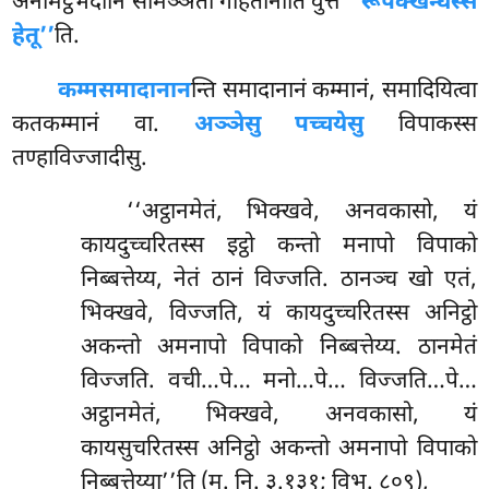
अनामट्ठभेदानि सामञ्ञतो गहितानीति वुत्तं
‘‘रूपक्खन्धस्स
हेतू’’
ति.
कम्मसमादानान
न्ति समादानानं कम्मानं, समादियित्वा
कतकम्मानं वा.
अञ्ञेसु पच्चयेसु
विपाकस्स
तण्हाविज्जादीसु.
‘‘अट्ठानमेतं, भिक्खवे, अनवकासो, यं
कायदुच्चरितस्स इट्ठो कन्तो मनापो विपाको
निब्बत्तेय्य, नेतं ठानं विज्जति. ठानञ्च खो एतं,
भिक्खवे, विज्जति, यं कायदुच्चरितस्स अनिट्ठो
अकन्तो अमनापो विपाको निब्बत्तेय्य. ठानमेतं
विज्जति. वची…पे… मनो…पे… विज्जति…पे…
अट्ठानमेतं, भिक्खवे, अनवकासो, यं
कायसुचरितस्स अनिट्ठो अकन्तो अमनापो विपाको
निब्बत्तेय्या’’ति (म. नि. ३.१३१; विभ. ८०९),