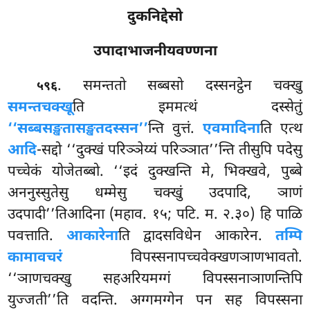
दुकनिद्देसो
उपादाभाजनीयवण्णना
. समन्ततो
सब्बसो दस्सनट्ठेन चक्खु
५९६
समन्तचक्खू
ति इममत्थं दस्सेतुं
‘‘सब्बसङ्खतासङ्खतदस्सन’’
न्ति वुत्तं.
एवमादिना
ति एत्थ
आदि
-सद्दो ‘‘दुक्खं परिञ्ञेय्यं परिञ्ञात’’न्ति तीसुपि पदेसु
पच्चेकं योजेतब्बो. ‘‘इदं दुक्खन्ति मे, भिक्खवे, पुब्बे
अननुस्सुतेसु धम्मेसु चक्खुं उदपादि, ञाणं
उदपादी’’तिआदिना (महाव. १५; पटि. म. २.३०) हि पाळि
पवत्ताति.
आकारेना
ति द्वादसविधेन आकारेन.
तम्पि
कामावचरं
विपस्सनापच्चवेक्खणञाणभावतो.
‘‘ञाणचक्खु सहअरियमग्गं विपस्सनाञाणन्तिपि
युज्जती’’ति वदन्ति. अग्गमग्गेन पन सह विपस्सना