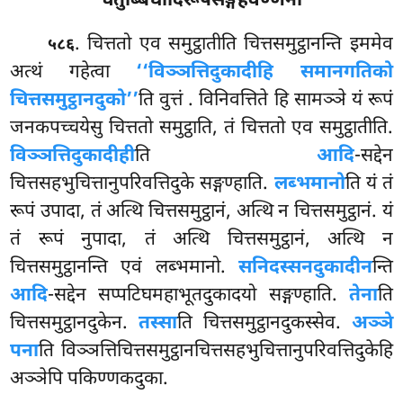
चतुब्बिधादिरूपसङ्गहवण्णना
. चित्ततो एव समुट्ठातीति चित्तसमुट्ठानन्ति इममेव
५८६
अत्थं गहेत्वा
‘‘विञ्ञत्तिदुकादीहि समानगतिको
चित्तसमुट्ठानदुको’’
ति वुत्तं
. विनिवत्तिते हि सामञ्ञे यं रूपं
जनकपच्चयेसु चित्ततो समुट्ठाति, तं चित्ततो एव समुट्ठातीति.
विञ्ञत्तिदुकादीही
ति
आदि
-सद्देन
चित्तसहभुचित्तानुपरिवत्तिदुके सङ्गण्हाति.
लब्भमानो
ति यं तं
रूपं उपादा, तं अत्थि चित्तसमुट्ठानं, अत्थि न चित्तसमुट्ठानं. यं
तं रूपं नुपादा, तं अत्थि चित्तसमुट्ठानं, अत्थि न
चित्तसमुट्ठानन्ति एवं लब्भमानो.
सनिदस्सनदुकादीन
न्ति
आदि
-सद्देन सप्पटिघमहाभूतदुकादयो सङ्गण्हाति.
तेना
ति
चित्तसमुट्ठानदुकेन.
तस्सा
ति चित्तसमुट्ठानदुकस्सेव.
अञ्ञे
पना
ति विञ्ञत्तिचित्तसमुट्ठानचित्तसहभुचित्तानुपरिवत्तिदुकेहि
अञ्ञेपि पकिण्णकदुका.