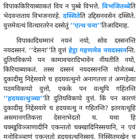
विपाककिरियाब्याकतं विय न पुब्बे विभत्ते.
विभजितब्बे
ति
भेदवन्तताय विभजनारहे.
दस्सिते
ति उद्दिसनवसेन दस्सिते.
वुत्तमेवत्थं वित्थारतरेन दस्सेतुं
‘‘एत्थ पना’’
तिआदिमाह.
विपाकादिधम्मानं नयनं नयो, सोव दस्सनन्ति
नयदस्सनं. ‘‘देसना’’ति वुत्तं
हेट्ठा गहणमेव नयदस्सन
न्ति.
दुतियविकप्पे पन कामावचरादिभावेन नीयतीति नयो,
किरियाब्याकतं. तस्स दस्सनं नयदस्सनन्ति योजेतब्बं.
दुकादीसु निद्देसवारे च हदयवत्थुनो अनागतत्ता तं अग्गहेत्वा
पठमविकप्पो वुत्तो, एकके पन वत्थुपि गहितन्ति
‘‘हदयवत्थुञ्चा’’
ति दुतियविकप्पे वुत्तं. किं पन कारणं
दुकादीसु निद्देसवारे च हदयवत्थु न गहितन्ति? इतरवत्थूहि
असमानगतिकत्ता देसनाभेदतो च. यथा हि
चक्खुविञ्ञाणादीनि एकन्ततो चक्खादिनिस्सयानि, न एवं
मनोविञ्ञाणं एकन्ततो हदयवत्थुनिस्सयं, निस्सितमुखेन च