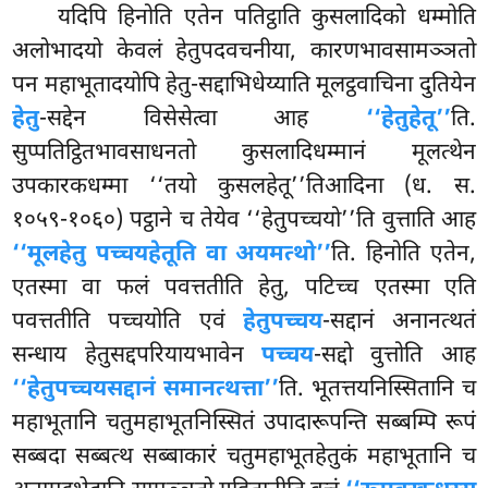
यदिपि
हिनोति एतेन पतिट्ठाति कुसलादिको धम्मोति
अलोभादयो केवलं हेतुपदवचनीया, कारणभावसामञ्ञतो
पन महाभूतादयोपि हेतु-सद्दाभिधेय्याति मूलट्ठवाचिना दुतियेन
हेतु
-सद्देन विसेसेत्वा आह
‘‘हेतुहेतू’’
ति.
सुप्पतिट्ठितभावसाधनतो कुसलादिधम्मानं मूलत्थेन
उपकारकधम्मा ‘‘तयो कुसलहेतू’’तिआदिना (ध. स.
१०५९-१०६०) पट्ठाने च तेयेव ‘‘हेतुपच्चयो’’ति वुत्ताति आह
‘‘मूलहेतु पच्चयहेतूति वा अयमत्थो’’
ति. हिनोति एतेन,
एतस्मा वा फलं पवत्ततीति हेतु, पटिच्च एतस्मा एति
पवत्ततीति पच्चयोति एवं
हेतुपच्चय
-सद्दानं अनानत्थतं
सन्धाय हेतुसद्दपरियायभावेन
पच्चय
-सद्दो वुत्तोति आह
‘‘हेतुपच्चयसद्दानं समानत्थत्ता’’
ति. भूतत्तयनिस्सितानि च
महाभूतानि चतुमहाभूतनिस्सितं उपादारूपन्ति सब्बम्पि रूपं
सब्बदा सब्बत्थ सब्बाकारं चतुमहाभूतहेतुकं महाभूतानि च