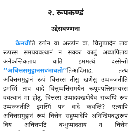
२. रूपकण्डं
उद्देसवण्णना
केनची
ति
रूपेन वा अरूपेन वा. चित्तुप्पादेन ताव
रूपस्स समयववत्थानं न सक्का कातुं अब्यापिताय
अनेकन्तिकताय चाति इममत्थं दस्सेन्तो
‘‘अचित्तसमुट्ठानसब्भावतो’’
तिआदिमाह. तत्थ
अचित्तसमुट्ठानं रूपं चित्तस्स तीसु खणेसु उप्पज्जतीति
इमस्मिं ताव वादे चित्तुप्पत्तिसमयेन रूपूपपत्तिसमयस्स
ववत्थानं मा होतु, चित्तस्स उप्पादक्खणेयेव सब्बम्पि रूपं
उप्पज्जतीति इमस्मिं पन वादे कथन्ति? एत्थापि
अचित्तसमुट्ठानं रूपं चित्तेन सहुप्पादेपि अनिन्द्रियबद्धरूपं
विय अचित्तपटि बन्धुप्पादताय न चित्तेन