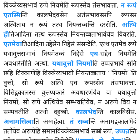
विञ्ञेय्यसभावं रूपे नियमेति रूपस्सेव तंसभावत्ता.
न रूपं
एतस्मि
न्ति कालभेदवसेन अतंसभावस्सपि रूपस्स
अत्थिताय न रूपं तत्थ नियन्तब्बन्ति दस्सेति.
अत्थि
ही
तिआदिना तत्थ रूपस्सेव नियन्तब्बताभावंयेव विवरति.
एतमेवा
तिआदिना उद्देसेन निद्देसं संसन्देति. एत्थ एतमेव रूपे
यथावुत्तसभावं नियमेतब्बं निद्देसे
एव
-सद्देन नियमेति
अवधारेतीति अत्थो.
यथावुत्तो नियमो
ति उप्पन्नभावे सति
छहि विञ्ञाणेहि विञ्ञेय्यभावो नियन्तब्बताय ‘‘नियमो’’ति
वुत्तो, सो रूपे अत्थि एव रूपस्सेव तंसभावत्ता.
विसिट्ठकालस्स वुत्तप्पकारं अवधारणंयेव वा यथावुत्तो
नियमो, सो रूपे अत्थियेव सम्भवतियेव, न अरूपे विय न
सम्भवतीति अत्थो दट्ठब्बो.
कालभेद
न्ति कालविसेसं.
अनामसित्वा
ति अग्गहेत्वा.
तं सब्ब
न्ति अनामट्ठकालभेदं
ततोयेव अरूपेहि समानविञ्ञेय्यसभावं सब्बं रूपं.
उप्पन्न
न्ति