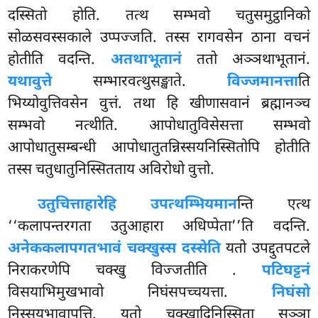
दस्सितो होति. तत्थ सम्भवो चतुसमुट्ठानिको
सोळसवस्सकाले उप्पज्जति. तस्स रागवसेन ठाना वचनं
होतीति वदन्ति.
अतथाभूतानं
ततो अञ्ञथाभूतानं.
यथावुत्ते
सम्भारवत्थुसङ्खाते.
विज्जमानत्ता
ति
भिय्योवुत्तिवसेन वुत्तं. तथा हि खीणासवानं ब्रह्मानञ्च
सम्भवो नत्थीति. आपोधातुविसेसत्ता सम्भवो
आपोधातुसम्बन्धी आपोधातुतन्निस्सयनिस्सितोपि होतीति
तस्स चतुधातुनिस्सितताय अविरोधो वुत्तो.
उतुचित्ताहारेहि उपत्थम्भियमान
न्ति एत्थ
‘‘कलापन्तरगता उतुआहारा अधिप्पेता’’ति वदन्ति.
अनेककलापगतभावं चक्खुस्स दस्सेति
यतो उपद्दुतपटले
निराकरणेपि चक्खु विज्जतीति
.
पटिघट्टनं
विसयाभिमुखभावो निघंसपच्चयत्ता.
निघंसो
निस्सयभावापत्ति. यतो चक्खादिनिस्सिता सञ्ञा