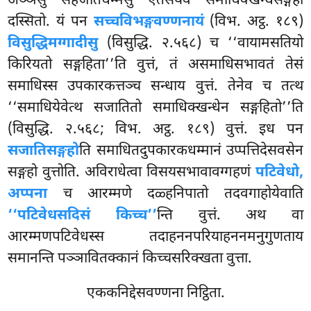
अञ्ञेसु सहजातधम्मेसु एतेसंयेव समाधिक्खन्धसङ्गहो
दस्सितो. यं पन
सच्चविभङ्गवण्णनायं
(विभ. अट्ठ. १८९)
विसुद्धिमग्गादीसु
(विसुद्धि. २.५६८) च ‘‘वायामसतियो
किरियतो सङ्गहिता’’ति वुत्तं, तं असमाधिसभावतं तेसं
समाधिस्स उपकारकत्तञ्च सन्धाय वुत्तं. तेनेव च तत्थ
‘‘समाधियेवेत्थ सजातितो समाधिक्खन्धेन सङ्गहितो’’ति
(विसुद्धि. २.५६८; विभ. अट्ठ. १८९) वुत्तं. इध पन
सजातिसङ्गहो
ति समाधितदुपकारकधम्मानं उप्पत्तिदेसवसेन
सङ्गहो वुत्तोति. अविराधेत्वा विसयसभावावग्गहणं
पटिवेधो,
अप्पना
च आरम्मणे दळ्हनिपातो तदवगाहोयेवाति
‘‘पटिवेधसदिसं किच्च’’
न्ति वुत्तं. अथ वा
आरम्मणपटिवेधस्स तदाहननपरियाहननमनुगुणताय
समानन्ति पञ्ञावितक्कानं किच्चसरिक्खता वुत्ता.
एककनिद्देसवण्णना निट्ठिता.