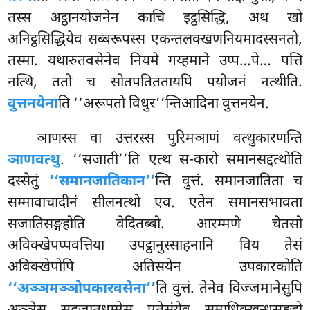
तस्स अट्ठानयोजनेन काचि इट्ठसिद्धि, अथ खो
अनिट्ठसिद्धियेव सब्बरूपस्स एकन्तलक्खणनियमादस्सनतो,
तस्मा. यथारुतवसेनेव नियमे गय्हमाने उप्प…पे… पत्ति
नत्थि, ततो च सोतपतिततायपि पयोजनं नत्थीति.
वुत्तनयेना
ति ‘‘अरूपतो विधुर’’न्तिआदिना वुत्तनयेन.
ञाणस्स वा उत्तरस्स पुरिमञाणं वत्थुकारणन्ति
ञाणवत्थु
. ‘‘सजाती’’ति एत्थ स-कारो समानसद्दत्थोति
दस्सेतुं
‘‘समानजातिकान’’
न्ति वुत्तं. समानजातिता च
सम्मावाचादीनं सीलनत्थो एव. एतेन समानसभावता
सजातिसङ्गहोति वेदितब्बो. आरम्मणे चेतसो
अविक्खेपप्पवत्तिया उपट्ठानुस्साहनानि विय तेसं
अविक्खेपोपि अतिसयेन उपकारकोति
‘‘अञ्ञमञ्ञोपकारवसेना’’
ति वुत्तं. तेनेव विज्जमानेसुपि