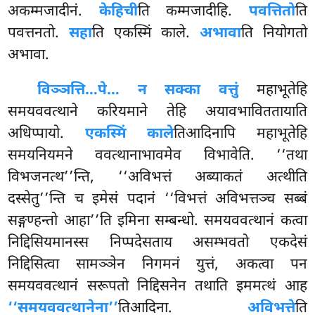
अकम्मजादीनं.
केहिची
ति कम्मजादीहि.
पवत्तितो
ति
पवत्तनतो.
सहा
ति एकस्मिं काले.
अभावा
ति नियोगतो
अभावा.
विञ्ञत्ति
…पे… न सक्का वत्तुं
महाभूतेहि
समयववत्थाने करियमाने तेहि अयावभाविततायाति
अधिप्पायो.
एकस्मिं काले
तिआदिनापि महाभूतेहि
समयनियमने ववत्थानाभावमेव विभावेति. ‘‘तथा
विभजनत्थ’’न्ति, ‘‘अविभत्तं अब्याकतं अत्थीति
दस्सेतु’’न्ति च इमेसं पदानं ‘‘विभत्तं अविभत्तञ्च सब्बं
सङ्गण्हन्तो आहा’’ति इमिना सम्बन्धो. समयववत्थानं कत्वा
निद्दिसियमानस्स निप्पदेसताय असम्भवतो
एकदेसं
निद्दिसित्वा सामञ्ञेन निगमनं युत्तं, अकत्वा पन
समयववत्थानं सरूपतो निद्दिसनेन तथाति इममत्थं आह
‘‘समयववत्थानेना’’
तिआदिना.
अविभत्ते
ति