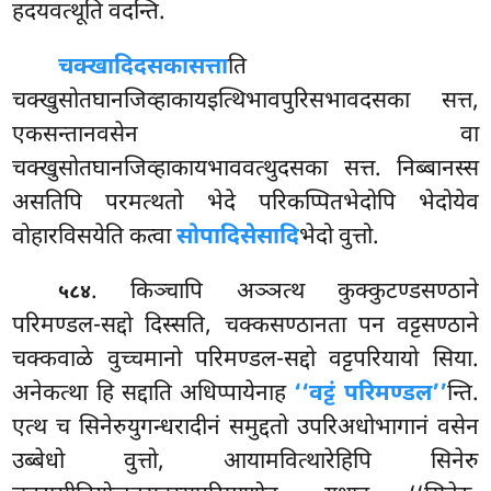
हदयवत्थूति वदन्ति.
चक्खादिदसका
सत्ता
ति
चक्खुसोतघानजिव्हाकायइत्थिभावपुरिसभावदसका सत्त,
एकसन्तानवसेन वा
चक्खुसोतघानजिव्हाकायभाववत्थुदसका सत्त. निब्बानस्स
असतिपि परमत्थतो भेदे परिकप्पितभेदोपि
भेदोयेव
वोहारविसयेति कत्वा
सोपादिसेसादि
भेदो वुत्तो.
. किञ्चापि अञ्ञत्थ कुक्कुटण्डसण्ठाने
५८४
परिमण्डल-सद्दो दिस्सति, चक्कसण्ठानता पन वट्टसण्ठाने
चक्कवाळे वुच्चमानो परिमण्डल-सद्दो वट्टपरियायो सिया.
अनेकत्था हि सद्दाति अधिप्पायेनाह
‘‘वट्टं परिमण्डल’’
न्ति.
एत्थ च सिनेरुयुगन्धरादीनं समुद्दतो उपरिअधोभागानं वसेन
उब्बेधो वुत्तो, आयामवित्थारेहिपि सिनेरु