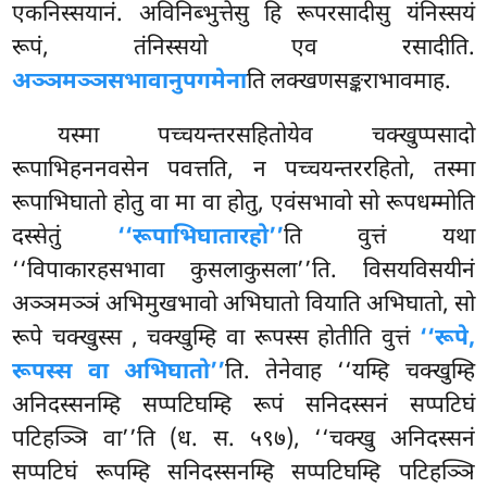
एकनिस्सयानं. अविनिब्भुत्तेसु हि रूपरसादीसु यंनिस्सयं
रूपं, तंनिस्सयो एव रसादीति.
अञ्ञमञ्ञसभावानुपगमेना
ति लक्खणसङ्कराभावमाह.
यस्मा पच्चयन्तरसहितोयेव चक्खुप्पसादो
रूपाभिहननवसेन पवत्तति, न पच्चयन्तररहितो, तस्मा
रूपाभिघातो होतु वा मा वा होतु, एवंसभावो सो रूपधम्मोति
दस्सेतुं
‘‘रूपाभिघातारहो’’
ति वुत्तं यथा
‘‘विपाकारहसभावा कुसलाकुसला’’ति. विसयविसयीनं
अञ्ञमञ्ञं अभिमुखभावो अभिघातो वियाति अभिघातो, सो
रूपे चक्खुस्स
, चक्खुम्हि वा रूपस्स होतीति वुत्तं
‘‘रूपे,
रूपस्स वा अभिघातो’’
ति. तेनेवाह ‘‘यम्हि चक्खुम्हि
अनिदस्सनम्हि सप्पटिघम्हि रूपं सनिदस्सनं सप्पटिघं
पटिहञ्ञि वा’’ति (ध. स. ५९७), ‘‘चक्खु अनिदस्सनं
सप्पटिघं रूपम्हि सनिदस्सनम्हि सप्पटिघम्हि पटिहञ्ञि