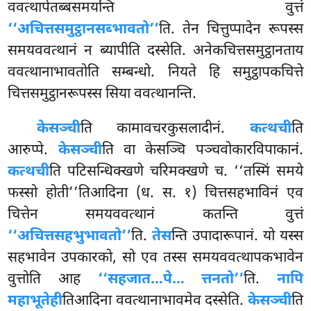
ववत्थापेतब्बसमयन्ति वुत्तं
‘‘अचित्तसमुट्ठानसब्भावतो’’
ति. तेन चित्तुप्पादेन रूपस्स
समयववत्थानं न ब्यापीति दस्सेति. अनेकचित्तसमुट्ठानताय
ववत्थानाभावतोति सम्बन्धो. नियते हि समुट्ठापकचित्ते
चित्तसमुट्ठानरूपस्स सिया ववत्थानन्ति.
केसञ्ची
ति कामावचरकुसलादीनं.
कत्थची
ति
आरुप्पे.
केसञ्ची
ति वा केसञ्चि पञ्चवोकारविपाकानं.
कत्थची
ति पटिसन्धिक्खणे चरिमक्खणे च. ‘‘तस्मिं समये
फस्सो होती’’तिआदिना (ध. स. १) चित्तसहभाविनं एव
चित्तेन समयववत्थानं कतन्ति वुत्तं
‘‘अचित्तसहभुभावतो’’
ति.
तेस
न्ति उपादारूपानं. यो यस्स
सहभावेन उपकारको, सो एव तस्स समयववत्थापकभावेन
वुत्तोति आह
‘‘सहजात…पे… त्तनतो’’
ति.
नापि
महाभूतेही
तिआदिना ववत्थानाभावमेव दस्सेति.
केसञ्ची
ति