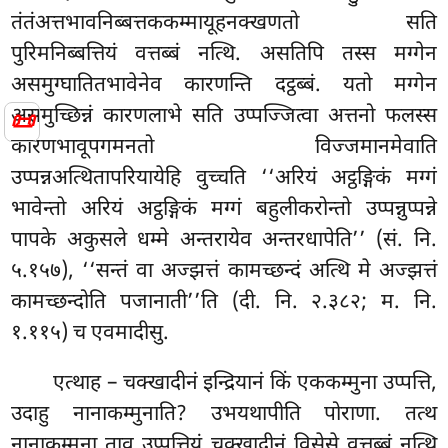
तंतंअत्तभावनिब्बत्तककम्मायूहनक्खणतो सति
पुरिमनिब्बत्तियं वत्तब्बं नत्थि. असतिपि तस्स मग्गेन
असमुग्घातितभावेनेव कारणन्ति दट्ठब्बं. यतो
मग्गेन
असमुच्छिन्नं कारणलाभे सति उप्पज्जित्वा अत्तनो फलस्स
📜
कारणभावूपगमनतो विज्जमानमेवाति
उप्पन्नअत्थितापरियायेहि वुच्चति ‘‘अरियं अट्ठङ्गिकं मग्गं
भावेन्तो अरियं अट्ठङ्गिकं मग्गं बहुलीकरोन्तो उप्पन्नुप्पन्ने
पापके अकुसले धम्मे अन्तरायेव अन्तरधापेति’’ (सं. नि.
५.१५७), ‘‘सन्तं वा अज्झत्तं कामच्छन्दं अत्थि मे अज्झत्तं
कामच्छन्दोति पजानाती’’ति (दी. नि. २.३८२; म. नि.
१.११५) च एवमादीसु.
एत्थाह – चक्खादीनं इन्द्रियानं किं एककम्मुना उप्पत्ति,
उदाहु नानाकम्मुनाति? उभयथापीति पोराणा. तत्थ
नानाकम्मुना ताव उप्पत्तियं चक्खादीनं विसेसे वत्तब्बं नत्थि