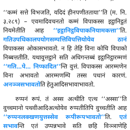
‘‘कम्मं सत्ते विभजति, यदिदं हीनपणीतताया’’ति (म. नि.
३.२८९) – एवमादिवचनतो कम्मं विपाकस्स इट्ठानिट्ठतं
नियमेतीति आह
‘‘इट्ठानिट्ठविपाकनियामकत्ता’’
ति.
गतिउपधिकालपयोगसम्पत्तिविपत्तियोयेव ठानं
विपाकस्स ओकासभावतो. न हि तेहि विना कोचि विपाको
निब्बत्ततीति. यथावुत्तट्ठाने सति अधिगन्तब्बं इट्ठानिट्ठारम्मणं
‘‘गति…पे… निप्फादित’’
न्ति वुत्तं. विपाकस्स आरम्मणेन
विना अभावतो आरम्मणम्पि
तस्स पधानं कारणं.
अनञ्ञसभावतो
ति हेतुआदिसभावाभावतो.
रुप्पनं
रूपं. तं अस्स अत्थीति एत्थ ‘‘अस्सा’’ति
वुच्चमानो पथवीआदिअत्थोयेव रुप्पतीतिपि वुच्चतीति आह
‘‘रुप्पनलक्खणयुत्तस्सेव रूपीरूपभावतो’’
ति.
एतं
सभाव
न्ति एतं उप्पन्नभावे सति छहि विञ्ञाणेहि