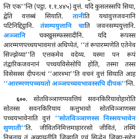
न्ति एक’’न्ति (पट्ठा. १.१.४४५) वुत्तं. यदि कुसलस्सपि सिया,
द्वेति वत्तब्बं सियाति.
तानी
ति यथावुत्तजवनानि
पटिनिद्दिट्ठानि.
तंसम्पयुत्तानि चा
ति जवनसम्पयुत्तानि.
अञ्ञानि
चक्खुसम्फस्सादीनि. यदि रूपस्स
आरम्मणपच्चयभावमत्तं अधिप्पेतं, ‘‘तं रूपारम्मणेति एतेनेव
सिज्झेय्या’’ति एत्तकमेव वदेय्य. यस्मा पन रूपं
तंद्वारिकजवनानं पच्चयविसेसोपि होति, तस्मा तस्स
विसेसस्स दीपनत्थं ‘‘आरब्भा’’ति वचनं वुत्तं सियाति आह
‘‘आरम्मणपच्चयतो अञ्ञपच्चयभावस्सपि दीपक’’
न्ति.
. सोतविञ्ञाणप्पवत्तियं सवनकिरियावोहारोति
६००
सोतस्स सवनकिरियाय कत्तुभावो सोतविञ्ञाणस्स
पच्चयभावेनाति वुत्तं
‘‘सोतविञ्ञाणस्स निस्सयभावेन
सुणाती’’
ति. जीवितनिमित्तमाहाररसो जीवितं, तस्मिं
निन्नताय तं अव्हायतीति जिव्हाति एवं सिद्धेन जिव्हा-सद्देन