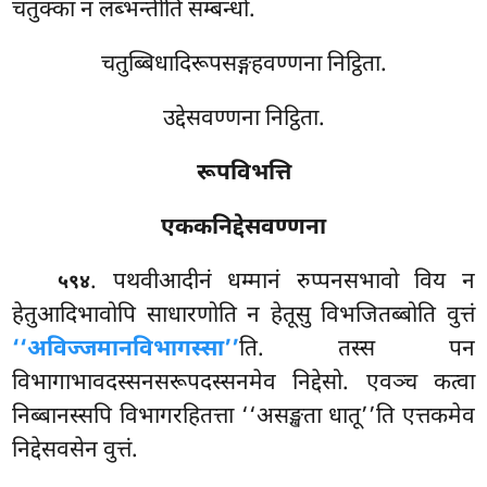
चतुक्का न लब्भन्तीति सम्बन्धो.
चतुब्बिधादिरूपसङ्गहवण्णना निट्ठिता.
उद्देसवण्णना निट्ठिता.
रूपविभत्ति
एककनिद्देसवण्णना
. पथवीआदीनं धम्मानं रुप्पनसभावो विय न
५९४
हेतुआदिभावोपि साधारणोति न हेतूसु विभजितब्बोति वुत्तं
‘‘अविज्जमानविभागस्सा’’
ति. तस्स पन
विभागाभावदस्सनसरूपदस्सनमेव निद्देसो. एवञ्च कत्वा
निब्बानस्सपि विभागरहितत्ता ‘‘असङ्खता धातू’’ति एत्तकमेव
निद्देसवसेन वुत्तं.