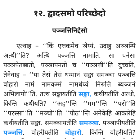
१२. द्वादसमो परिच्छेदो
पञ्ञत्तिनिद्देसो
एत्थाह
– ‘‘किं एत्तकमेव ञेय्यं, उदाहु अञ्ञम्पि
अत्थी’’ति? अत्थि पञ्ञत्ति नामाति. सा पनेसा
पञ्ञपेतब्बतो, पञ्ञापनतो च ‘‘पञ्ञत्ती’’ति वुच्चति.
तेनेवाह – ‘‘या तेसं तेसं धम्मानं सङ्खा समञ्ञा पञ्ञत्ति
वोहारो नामं नामकम्मं नामधेय्यं निरुत्ति ब्यञ्जनं
अभिलापो’’ति. तत्थ सङ्खायतीति
सङ्खा,
कथीयतीति अत्थो.
किन्ति कथीयति? ‘‘अह’’न्ति ‘‘मम’’न्ति ‘‘परो’’ति
‘‘परस्सा’’ति ‘‘मञ्चो’’ति ‘‘पीठ’’न्ति अनेकेहि आकारेहि
कथीयतीति सङ्खा. समञ्ञायतीति
समञ्ञा
. पञ्ञापीयतीति
पञ्ञत्ति
. वोहरीयतीति
वोहारो
. किन्ति वोहरीयति?