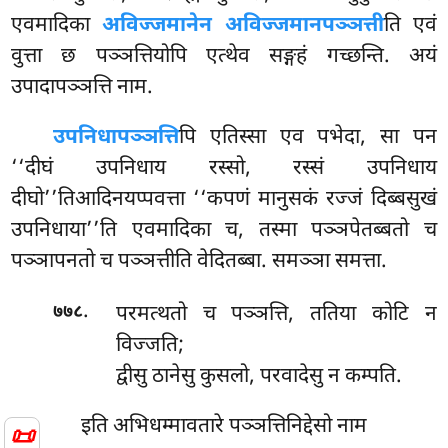
एवमादिका
अविज्जमानेन अविज्जमानपञ्ञत्ती
ति एवं
वुत्ता छ पञ्ञत्तियोपि एत्थेव सङ्गहं गच्छन्ति. अयं
उपादापञ्ञत्ति नाम.
उपनिधापञ्ञत्ति
पि एतिस्सा एव पभेदा, सा पन
‘‘दीघं उपनिधाय रस्सो, रस्सं उपनिधाय
दीघो’’तिआदिनयप्पवत्ता ‘‘कपणं मानुसकं रज्जं दिब्बसुखं
उपनिधाया’’ति एवमादिका च, तस्मा पञ्ञपेतब्बतो च
पञ्ञापनतो च पञ्ञत्तीति वेदितब्बा. समञ्ञा समत्ता.
.
परमत्थतो च पञ्ञत्ति, ततिया कोटि न
७७८
विज्जति;
द्वीसु ठानेसु कुसलो, परवादेसु न कम्पति.
इति अभिधम्मावतारे पञ्ञत्तिनिद्देसो नाम
📜