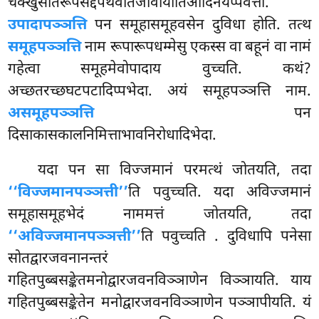
चक्खुसोतरूपसद्दपथवीतेजोवायोतिआदिनयप्पवत्ता.
उपादापञ्ञत्ति
पन समूहासमूहवसेन दुविधा होति. तत्थ
समूहपञ्ञत्ति
नाम रूपारूपधम्मेसु एकस्स वा बहूनं वा नामं
गहेत्वा समूहमेवोपादाय वुच्चति. कथं?
अच्छतरच्छघटपटादिप्पभेदा. अयं समूहपञ्ञत्ति
नाम.
असमूहपञ्ञत्ति
पन
दिसाकासकालनिमित्ताभावनिरोधादिभेदा.
यदा पन सा विज्जमानं परमत्थं जोतयति, तदा
‘‘विज्जमानपञ्ञत्ती’’
ति पवुच्चति. यदा अविज्जमानं
समूहासमूहभेदं नाममत्तं जोतयति, तदा
‘‘अविज्जमानपञ्ञत्ती’’
ति पवुच्चति
. दुविधापि पनेसा
सोतद्वारजवनानन्तरं
गहितपुब्बसङ्केतमनोद्वारजवनविञ्ञाणेन विञ्ञायति. याय
गहितपुब्बसङ्केतेन मनोद्वारजवनविञ्ञाणेन पञ्ञापीयति. यं