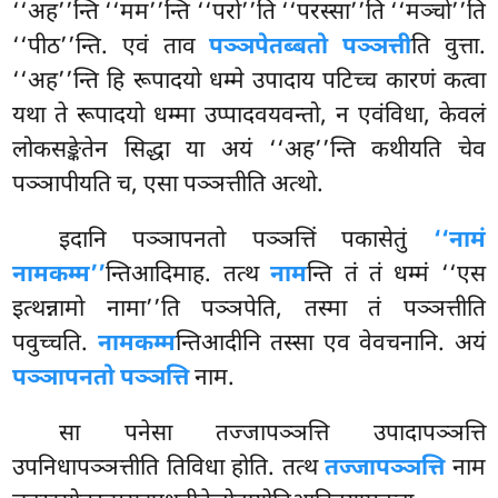
‘‘अह’’न्ति ‘‘मम’’न्ति ‘‘परो’’ति ‘‘परस्सा’’ति ‘‘मञ्चो’’ति
‘‘पीठ’’न्ति. एवं ताव
पञ्ञपेतब्बतो पञ्ञत्ती
ति वुत्ता.
‘‘अह’’न्ति हि रूपादयो धम्मे उपादाय पटिच्च कारणं कत्वा
यथा ते रूपादयो धम्मा उप्पादवयवन्तो, न एवंविधा, केवलं
लोकसङ्केतेन
सिद्धा या अयं ‘‘अह’’न्ति कथीयति चेव
पञ्ञापीयति च, एसा पञ्ञत्तीति अत्थो.
इदानि पञ्ञापनतो पञ्ञत्तिं पकासेतुं
‘‘नामं
नामकम्म’’
न्तिआदिमाह. तत्थ
नाम
न्ति तं तं धम्मं ‘‘एस
इत्थन्नामो नामा’’ति पञ्ञपेति, तस्मा तं पञ्ञत्तीति
पवुच्चति.
नामकम्म
न्तिआदीनि तस्सा एव वेवचनानि. अयं
पञ्ञापनतो पञ्ञत्ति
नाम.
सा पनेसा तज्जापञ्ञत्ति उपादापञ्ञत्ति
उपनिधापञ्ञत्तीति तिविधा होति. तत्थ
तज्जापञ्ञत्ति
नाम