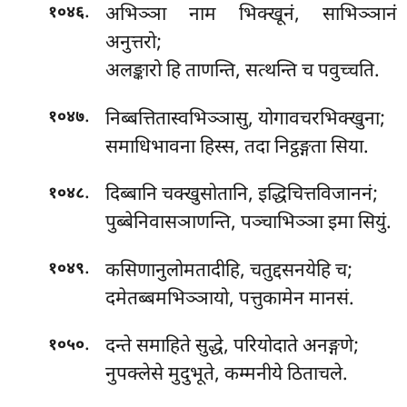
.
अभिञ्ञा
नाम भिक्खूनं, साभिञ्ञानं
१०४६
अनुत्तरो;
अलङ्कारो हि ताणन्ति, सत्थन्ति च पवुच्चति.
.
निब्बत्तितास्वभिञ्ञासु, योगावचरभिक्खुना;
१०४७
समाधिभावना हिस्स, तदा निट्ठङ्गता सिया.
.
दिब्बानि
चक्खुसोतानि, इद्धिचित्तविजाननं;
१०४८
पुब्बेनिवासञाणन्ति, पञ्चाभिञ्ञा इमा सियुं.
.
कसिणानुलोमतादीहि, चतुद्दसनयेहि च;
१०४९
दमेतब्बमभिञ्ञायो, पत्तुकामेन मानसं.
.
दन्ते समाहिते सुद्धे, परियोदाते अनङ्गणे;
१०५०
नुपक्लेसे मुदुभूते, कम्मनीये ठिताचले.