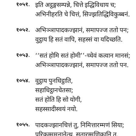
.
इति अट्ठङ्गसम्पन्ने, चित्ते इद्धिविधाय च;
१०५१
अभिनीहरति चे चित्तं, सिज्झतिद्धिविकुब्बनं.
.
अभिञ्ञापादकज्झानं, समापज्ज ततो पन;
१०५२
वुट्ठाय हि सतं वापि, सहस्सं वा यदिच्छति.
.
‘‘सतं होमि सतं होमी’’-च्चेवं कत्वान मानसं;
१०५३
अभिञ्ञापादकज्झानं, समापज्ज ततो पन.
.
वुट्ठाय पुनधिट्ठाति,
१०५४
सहाधिट्ठानचेतसा;
सतं होति हि सो योगी,
सहस्सादीस्वयं नयो.
.
पादकज्झानचित्तं तु, निमित्तारम्मणं सिया;
१०५५
परिकम्ममनानेत्थ, सतारम्मणिकानि तु.