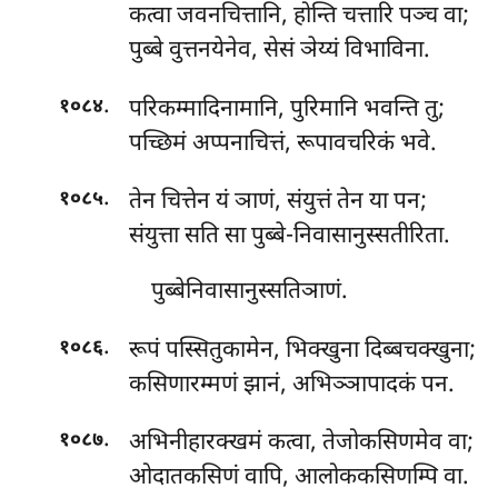
कत्वा जवनचित्तानि, होन्ति चत्तारि पञ्च वा;
पुब्बे वुत्तनयेनेव, सेसं ञेय्यं विभाविना.
.
परिकम्मादिनामानि, पुरिमानि भवन्ति तु;
१०८४
पच्छिमं अप्पनाचित्तं, रूपावचरिकं भवे.
.
तेन चित्तेन यं ञाणं, संयुत्तं तेन या पन;
१०८५
संयुत्ता सति सा पुब्बे-निवासानुस्सतीरिता.
पुब्बेनिवासानुस्सतिञाणं.
.
रूपं पस्सितुकामेन, भिक्खुना दिब्बचक्खुना;
१०८६
कसिणारम्मणं झानं, अभिञ्ञापादकं पन.
.
अभिनीहारक्खमं कत्वा, तेजोकसिणमेव वा;
१०८७
ओदातकसिणं वापि, आलोककसिणम्पि वा.