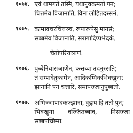
.
एवं थामगते तस्मिं, यथानुक्कमतो पन;
१०७४
चित्तमेव विजानाति, विना लोहितदस्सनं.
.
कामावचरचित्तञ्च, रूपारूपेसु मानसं;
१०७५
सब्बमेव विजानाति, सरागादिप्पभेदकं.
चेतोपरियञाणं.
.
पुब्बेनिवासञाणेन, कत्तब्बा तदनुस्सति;
१०७६
तं सम्पादेतुकामेन, आदिकम्मिकभिक्खुना;
झानानि पन चत्तारि, समापज्जानुपुब्बतो.
.
अभिञ्ञापादकज्झाना, वुट्ठाय हि ततो पुन;
१०७७
भिक्खुना वज्जितब्बाव, निसज्जा
सब्बपच्छिमा.