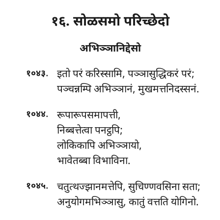
१६. सोळसमो परिच्छेदो
अभिञ्ञानिद्देसो
.
इतो
परं करिस्सामि, पञ्ञासुद्धिकरं परं;
१०४३
पञ्चन्नम्पि अभिञ्ञानं, मुखमत्तनिदस्सनं.
.
रूपारूपसमापत्ती,
१०४४
निब्बत्तेत्वा पनट्ठपि;
लोकिकापि अभिञ्ञायो,
भावेतब्बा विभाविना.
.
चतुत्थज्झानमत्तेपि, सुचिण्णवसिना सता;
१०४५
अनुयोगमभिञ्ञासु, कातुं वत्तति योगिनो.