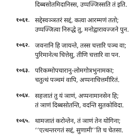
दिब्बसोतमिदानिस्स, उप्पज्जिस्सति तं इति.
.
सद्देस्वञ्ञतरं सद्दं, कत्वा आरम्मणं ततो;
१०६१
उप्पज्जित्वा निरुद्धे तु, मनोद्वारावज्जने पुन.
.
जवनानि हि जायन्ते, तस्स चत्तारि पञ्च वा;
१०६२
पुरिमानेत्थ चित्तेसु, तीणि चत्तारि वा पन.
.
परिकम्मोपचारानु-लोमगोत्रभुनामका;
१०६३
चतुत्थं पञ्चमं वापि, अप्पनाचित्तमीरितं.
.
सहजातं तु यं ञाणं, अप्पनामानसेन हि;
१०६४
तं ञाणं दिब्बसोतन्ति, वदन्ति सुतकोविदा.
.
थामजातं करोन्तेन, तं ञाणं तेन योगिना;
१०६५
‘‘एत्थन्तरगतं सद्दं, सुणामी’’ति च चेतसा.