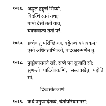
.
अङ्गुलं द्वङ्गुलं भिय्यो,
१०६६
विदत्थि रतनं तथा;
गामो देसो ततो याव,
चक्कवाळा ततो परं.
.
इच्चेवं तु परिच्छिज्ज, वड्ढेतब्बं यथाक्कमं;
१०६७
एसो अधिगताभिञ्ञो, पादकारम्मणेन तु.
.
फुट्ठोकासगते
सद्दे, सब्बे पन सुणाति सो;
१०६८
सुणन्तो पाटियेक्कम्पि, सल्लक्खेतुं पहोति
सो.
दिब्बसोतञाणं.
.
कथं
पनुप्पादेतब्बं, चेतोपरियमानसं;
१०६९