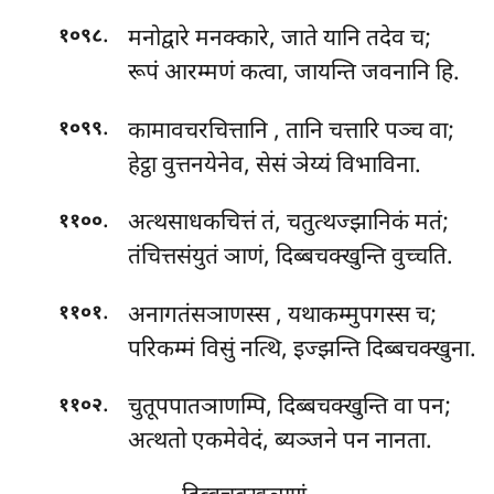
.
मनोद्वारे मनक्कारे, जाते यानि तदेव च;
१०९८
रूपं आरम्मणं कत्वा, जायन्ति जवनानि हि.
.
कामावचरचित्तानि
, तानि चत्तारि पञ्च वा;
१०९९
हेट्ठा वुत्तनयेनेव, सेसं ञेय्यं विभाविना.
.
अत्थसाधकचित्तं तं, चतुत्थज्झानिकं मतं;
११००
तंचित्तसंयुतं ञाणं, दिब्बचक्खुन्ति वुच्चति.
.
अनागतंसञाणस्स
, यथाकम्मुपगस्स च;
११०१
परिकम्मं विसुं नत्थि, इज्झन्ति दिब्बचक्खुना.
.
चुतूपपातञाणम्पि, दिब्बचक्खुन्ति वा पन;
११०२
अत्थतो एकमेवेदं, ब्यञ्जने पन नानता.