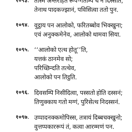
.
तस्मिं अन्तरहिते रूप-गतम्पि च न दिस्सति;
१०९३
तेनाथ पादकज्झानं, पविसित्वा ततो पुन.
.
वुट्ठाय पन आलोको, फरितब्बोव भिक्खुना;
१०९४
एवं अनुक्कमेनेव, आलोको थामवा सिया.
.
‘‘आलोको एत्थ होतू’’ति,
१०९५
यत्तकं ठानमेव सो;
परिच्छिन्दति तत्थेव,
आलोको पन तिट्ठति.
.
दिवसम्पि निसीदित्वा, पस्सतो होति दस्सनं;
१०९६
तिणुक्काय गतो मग्गं, पुरिसेत्थ निदस्सनं.
.
उप्पादनक्कमोपिस्स, तत्रायं दिब्बचक्खुनो;
१०९७
वुत्तप्पकाररूपं तं, कत्वा आरम्मणं पन.