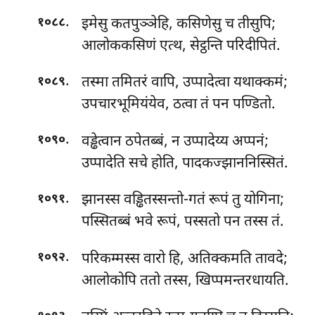
.
इमेसु
कतपुञ्ञेहि, कसिणेसु च तीसुपि;
१०८८
आलोककसिणं एत्थ, सेट्ठन्ति परिदीपितं.
.
तस्मा
तमितरं वापि, उप्पादेत्वा यथाक्कमं;
१०८९
उपचारभूमियंयेव, ठत्वा तं पन पण्डितो.
.
वड्ढेत्वान ठपेतब्बं, न उप्पादेय्य अप्पनं;
१०९०
उप्पादेति सचे होति, पादकज्झाननिस्सितं.
.
झानस्स वड्ढितस्सन्तो-गतं रूपं तु योगिना;
१०९१
पस्सितब्बं भवे रूपं, पस्सतो पन तस्स तं.
.
परिकम्मस्स वारो हि, अतिक्कमति तावदे;
१०९२
आलोकोपि ततो तस्स, खिप्पमन्तरधायति.