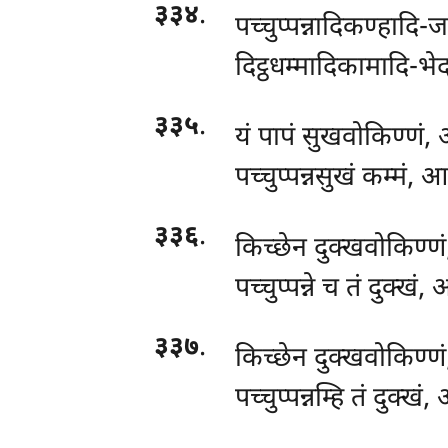
३३४
.
पच्चुप्पन्नादिकण्हादि
दिट्ठधम्मादिकामादि-भ
३३५
.
यं पापं सुखवोकिण्णं,
पच्चुप्पन्नसुखं कम्मं,
३३६
.
किच्छेन दुक्खवोकिण्ण
पच्चुप्पन्ने च तं दुक्ख
३३७
.
किच्छेन
दुक्खवोकिण्णं
पच्चुप्पन्नम्हि तं दुक्