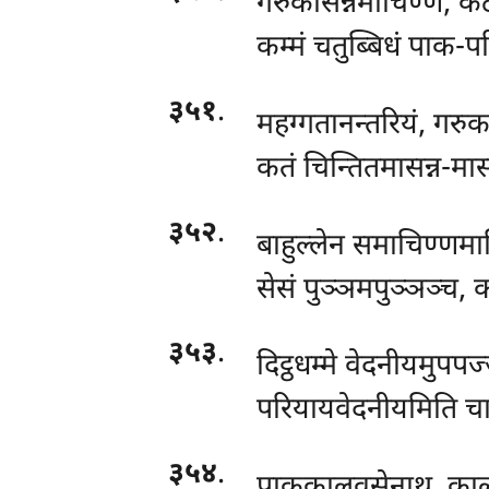
गरुकासन्नमाचिण्णं, कट
कम्मं चतुब्बिधं पाक-प
३५१
.
महग्गतानन्तरियं, गरुकम
कतं चिन्तितमासन्न-मास
३५२
.
बाहुल्लेन समाचिण्णमाच
सेसं पुञ्ञमपुञ्ञञ्च, क
३५३
.
दिट्ठधम्मे वेदनीयमुपपज
परियायवेदनीयमिति चा
३५४
.
पाककालवसेनाथ, काल