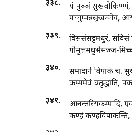
३३८
.
यं पुञ्ञं सुखवोकिण्ण
पच्चुप्पन्नसुखञ्चेव, 
३३९
.
विससंसट्ठमधुरं, सविसं 
गोमुत्तमधुभेसज्ज-मिच्
३४०
.
समादाने विपाके च, सुख
कम्ममेवं चतुद्धाति, प
३४१
.
आनन्तरियकम्मादि, एक
कण्हं कण्हविपाकन्ति, क