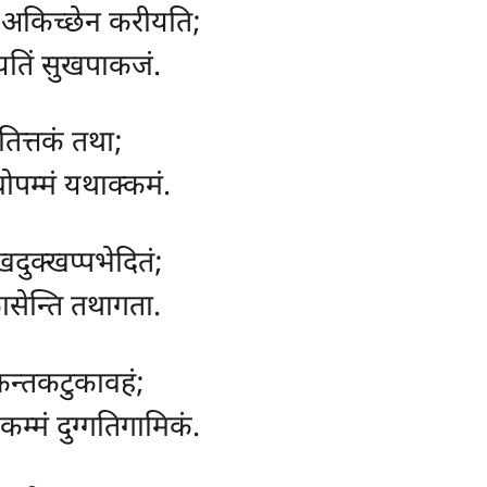
ं, अकिच्छेन करीयति;
आयतिं सुखपाकजं.
तित्तकं तथा;
चोपम्मं यथाक्कमं.
दुक्खप्पभेदितं;
कासेन्ति तथागता.
न्तकटुकावहं;
म्मं दुग्गतिगामिकं.