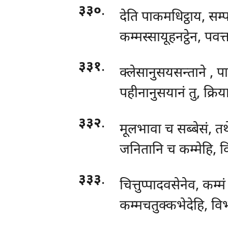
३३०
.
देति पाकमधिट्ठाय, सम्पय
कम्मस्सायूहनट्ठेन, पवत्त
३३१
.
क्लेसानुसयसन्ताने
, प
पहीनानुसयानं तु, क्रिया
३३२
.
मूलभावा च सब्बेसं, तथ
जनितानि च कम्मेहि, वि
३३३
.
चित्तुप्पादवसेनेव, कम्मं 
कम्मचतुक्कभेदेहि, वि