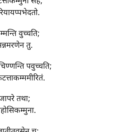
त्ताकम्मुना सह;
रियायप्पभेदतो.
्मन्ति वुच्चति;
न्नमरणेन तु.
िण्णन्ति पवुच्चति;
टत्ताकम्ममीरितं.
्जापरे तथा;
होसिकम्मुना.
ातीतवसेन च;