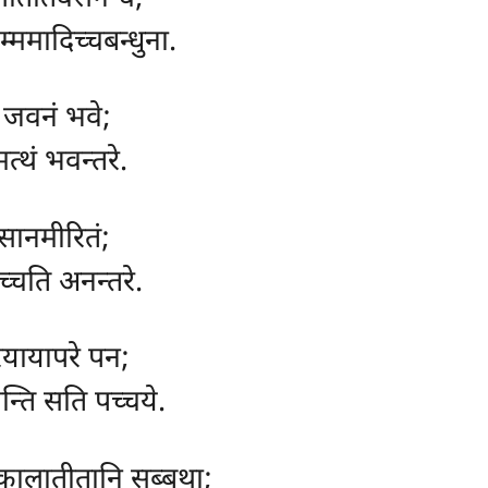
्ममादिच्चबन्धुना.
ं जवनं भवे;
्थं भवन्तरे.
सानमीरितं;
पच्चति अनन्तरे.
ियायापरे पन;
न्ति सति पच्चये.
, कालातीतानि सब्बथा;