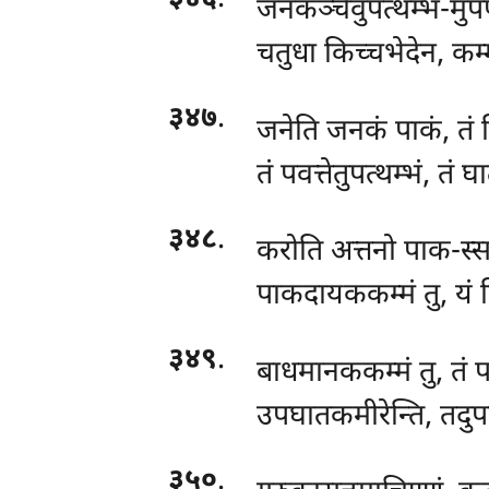
जनकञ्चेवुपत्थम्भ-मु
चतुधा किच्चभेदेन, कम्म
३४७
.
जनेति जनकं पाकं, तं 
तं पवत्तेतुपत्थम्भं, तं 
३४८
.
करोति अत्तनो पाक-स्
पाकदायककम्मं तु, यं 
३४९
.
बाधमानककम्मं
तु, तं
उपघातकमीरेन्ति, तदुपच
३५०
.