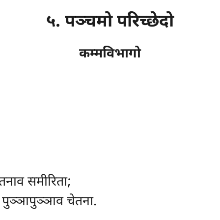
५. पञ्चमो परिच्छेदो
कम्मविभागो
ेतनाव समीरिता;
पुञ्ञापुञ्ञाव चेतना.