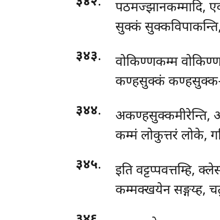
३४२
.
पठमज्झानकम्मादि, एक
सुक्कं सुक्कविपाकन्ति, 
३४३
.
वोकिण्णकम्म
वोकिण्ण
कण्हसुक्कं कण्हसुक्क
३४४
.
अकण्हसुक्कमीरेन्ति,
कम्मं लोकुत्तरं लोके,
३४५
.
इति वट्टप्पवत्तम्हि, क्
कम्मक्खयेन सङ्गय्ह, च
३४६
.