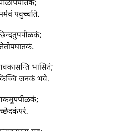
पपीळोपघातकं;
मेवं पवुच्चति.
छिन्दतुपपीळकं;
घातेतोपघातकं.
सावकासन्ति भासितं;
किञ्चि जनकं भवे.
 पाकमुपपीळकं;
्छेदकंपरे.