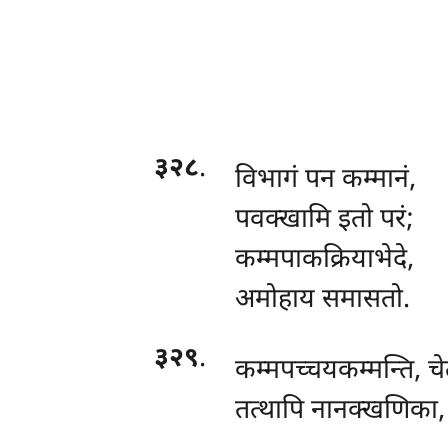
३२८
.
विभागं
पन कम्मानं,
पवक्खामि इतो परं;
कम्मपाकक्रियाभेदे,
अमोहाय समासतो.
३२९
.
कम्मपच्चयकम्मन्ति, च
तत्थापि नानक्खणिका, 