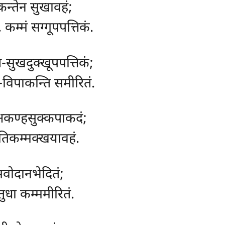
न्तेन सुखावहं;
कम्मं सग्गूपपत्तिकं.
-सुखदुक्खूपपत्तिकं;
-विपाकन्ति समीरितं.
 अकण्हसुक्कपाकदं;
 गतिकम्मक्खयावहं.
लेसवोदानभेदितं;
तुधा कम्ममीरितं.