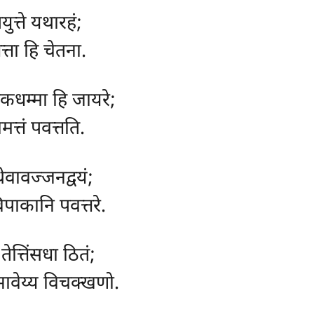
ुत्ते यथारहं;
त्ता हि चेतना.
ाकधम्मा हि जायरे;
मत्तं पवत्तति.
ेवावज्जनद्वयं;
पाकानि पवत्तरे.
तेत्तिंसधा ठितं;
भावेय्य विचक्खणो.