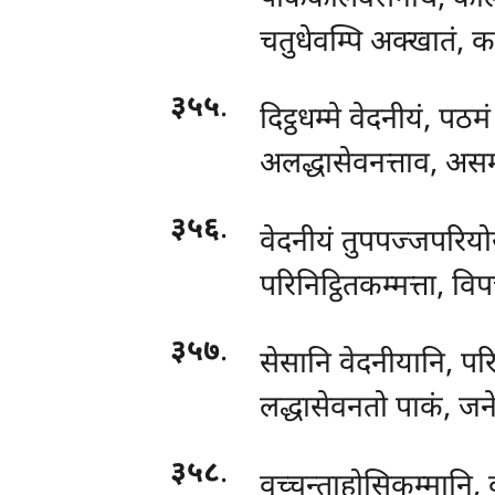
चतुधेवम्पि अक्खातं, कम
३५५
.
दिट्ठधम्मे वेदनीयं, पठम
अलद्धासेवनत्ताव, असमत
३५६
.
वेदनीयं
तुपपज्जपरियो
परिनिट्ठितकम्मत्ता, वि
३५७
.
सेसानि वेदनीयानि, पर
लद्धासेवनतो पाकं, जने
३५८
.
वुच्चन्ताहोसिकम्मानि