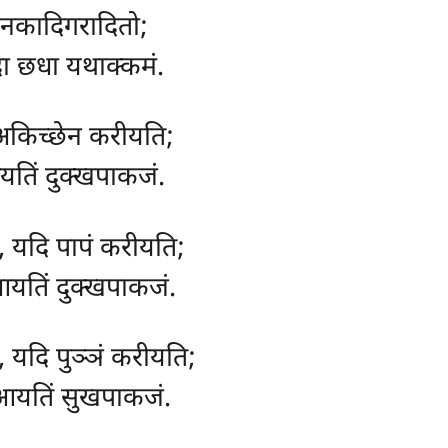
-जनकादिगरादितो;
ेदा छधा यथाक्कमं.
 अकिच्छेन करीयति;
 आयतिं दुक्खपाकजं.
ं, यदि पापं करीयति;
ं, आयतिं दुक्खपाकजं.
, यदि पुञ्ञं करीयति;
खं, आयतिं सुखपाकजं.