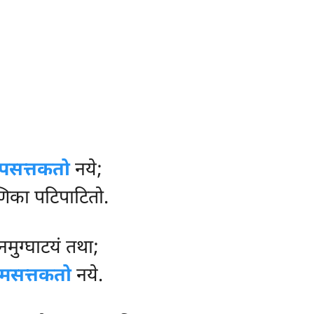
पसत्तकतो
नये;
का पटिपाटितो.
ानमुग्घाटयं तथा;
मसत्तकतो
नये.