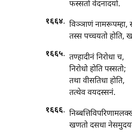
फस्सतो वेदनादयो.
१६६४
.
विञ्ञाणं नामरूपम्हा, 
तस्स पच्चयतो होति, खन
१६६५
.
तण्हादीनं निरोधा च,
निरोधो होति पस्सतो;
तथा वीसतिधा होति,
तत्थेव वयदस्सनं.
१६६६
.
निब्बत्तिविपरिणामलक्
खणतो दसधा नेसमुदयब