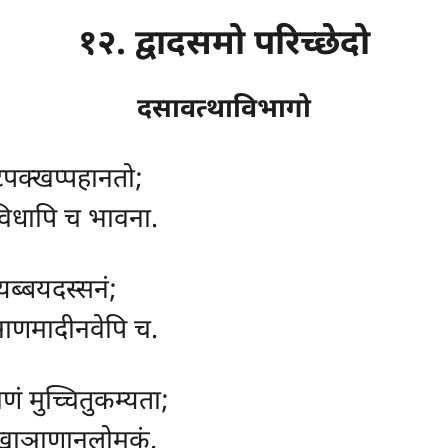
१२. द्वादसमो परिच्छेदो
दसावत्थाविभागो
टिपक्खप्पहानतो;
विधापि च भावना.
ब्बयदस्सनं;
 ञाणमादीनवेपि च.
णं मुच्चितुकम्यता;
क्खाञाणानुलोमकं.