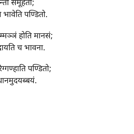
न्तो समूहतो;
 भावेति पण्डितो.
म्मञ्ञं होति मानसं;
वोदायति च भावना.
िग्गण्हाति पण्डितो;
्धानमुदयब्बयं.