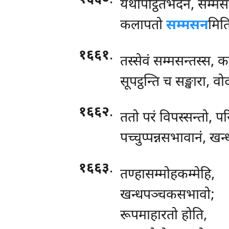
यथोपट्ठितभेदेन, सम्मस
कलापतो
सम्मसन
मिति
१६६१
.
तस्सेवं सम्मसन्तस्स, क
सूपट्ठन्ति च सङ्खारा, 
१६६२
.
ततो
परं विपस्सन्तो, पर
पच्चुप्पन्नसभावानं, खन
१६६३
.
तण्हासम्मोहकम्मेहि,
खन्धपञ्चकसभावो;
रूपमाहारतो होति,