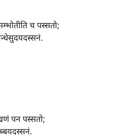
सम्भोतीति च पस्सतो;
्धेसुदयदस्सनं.
खणं पन पस्सतो;
्बयदस्सनं.