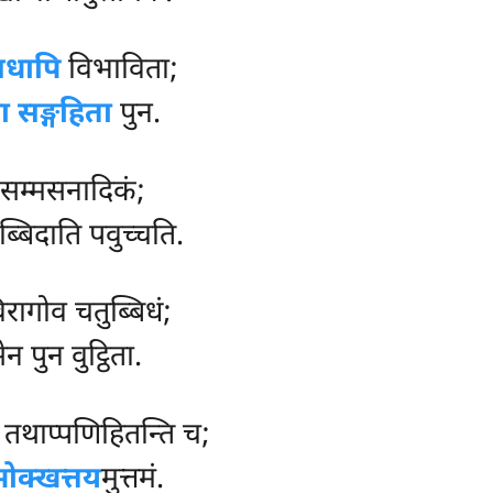
सधापि
विभाविता;
ा सङ्गहिता
पुन.
 सम्मसनादिकं;
्बिदाति पवुच्चति.
िरागोव चतुब्बिधं;
पुन वुट्ठिता.
 तथाप्पणिहितन्ति च;
मोक्खत्तय
मुत्तमं.