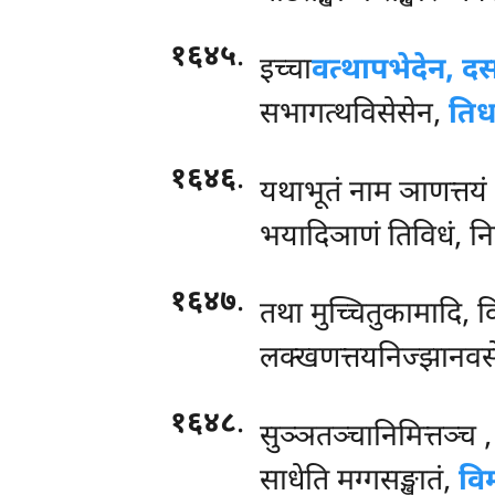
१६४५
.
इच्चा
वत्थापभेदेन, द
सभागत्थविसेसेन,
तिध
१६४६
.
यथाभूतं नाम ञाणत्तयं
भयादिञाणं तिविधं, निब
१६४७
.
तथा मुच्चितुकामादि, व
लक्खणत्तयनिज्झानवसेन 
१६४८
.
सुञ्ञतञ्चानिमित्तञ्च
,
साधेति मग्गसङ्खातं,
वि