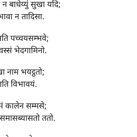
ं, न बाधेय्युं सुखा यदि;
तदभावा न तादिसा.
 सति पच्चयसम्भवे;
वस्सं भेदगामिनो.
्खा नाम भयट्ठतो;
राति विभावयं.
मं कालेन सम्मसे;
, समासब्यासतो ततो.