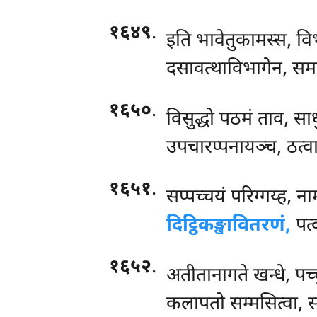
१६४९
.
इति भावेतुकामस्स, वि
दसावत्थाविभागेन, सम
१६५०
.
विसुद्धो
पठमं ताव, सा
उपचारप्पनायञ्च, ठत्व
१६५१
.
सप्पच्चयं परिग्गय्ह, 
दिट्ठिकङ्खावितरणं,
पत्व
१६५२
.
अतीतानागते खन्धे, पच्चु
कलापतो सम्मसित्वा, स