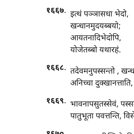
१६६७
.
इत्थं पञ्ञासधा भेदो,
खन्धानमुदयब्बयो;
आयतनादिभेदोपि,
योजेतब्बो यथारहं.
१६६८
.
तदेवमनुपस्सन्तो
, खन्
अनिच्चा दुक्खानत्ताति,
१६६९
.
भावनापसुतस्सेवं, पस्
पातुभूता पवत्तन्ति, वि