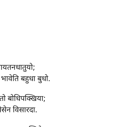
धायतनधातुयो;
 भावेति बहुधा बुधो.
सतो बोधिपक्खिया;
सेसेन विसारदा.