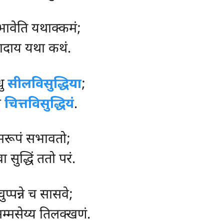
भावेति यथाक्कमं;
ादाय यथा कथं.
धु
सीलविसुद्धिया
;
ा
चित्तविसुद्धियं
.
नामरूपं सभावतो;
ा सुद्धिं ततो परं.
प्पन्ने च सासवे;
म्मसेय्य तिलक्खणं.