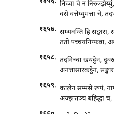
१६५६
.
निच्चा चे न निरुज्झेय्यु
वसे वत्तेय्युमत्ता चे, 
१६५७
.
सम्भवन्ति हि सङ्खारा,
ततो पच्चयनिप्फन्ना, अ
१६५८
.
तदनिच्चा खयट्ठेन, दुक
अनत्तासारकट्ठेन, सङ्खा
१६५९
.
कालेन
सम्मसे रूपं, ना
अज्झत्तञ्च बहिद्धा च
१६६०
.