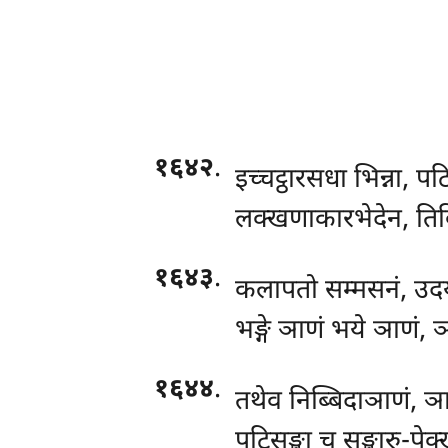
१६४२
.
इच्चट्ठारसधा भिन्ना, प
लक्खणाकारभेदेन, ति
१६४३
.
कलापतो सम्मसनं, उदय
भङ्गे ञाणं भये ञाणं,
१६४४
.
तथेव निब्बिदाञाणं, ञा
पटिसङ्खा च सङ्खारु-पे