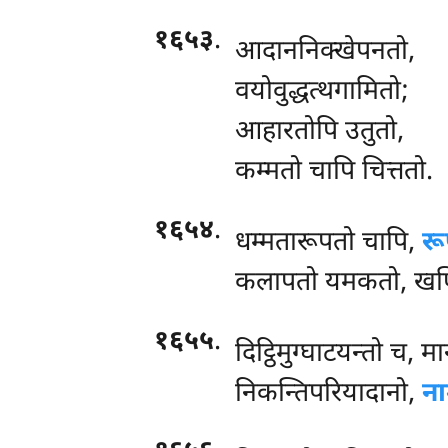
१६५३
.
आदाननिक्खेपनतो,
वयोवुद्धत्थगामितो;
आहारतोपि उतुतो,
कम्मतो चापि चित्ततो.
१६५४
.
धम्मतारूपतो चापि,
रू
कलापतो यमकतो, खणि
१६५५
.
दिट्ठिमुग्घाटयन्तो च, म
निकन्तिपरियादानो,
ना