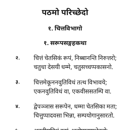
पठमो परिच्छेदो
१. चित्तविभागो
१. सरूपसङ्गहकथा
.
चित्तं
चेतसिकं रूपं, निब्बानन्ति निरुत्तरो;
२
चतुधा देसयी धम्मे, चतुसच्चप्पकासनो.
.
चित्तमेकूननवुतिविधं तत्थ विभावये;
३
एकनवुतिविधं वा, एकवीससतम्पि वा.
.
द्वेपञ्ञास सरूपेन, धम्मा चेतसिका मता;
४
चित्तुप्पादवसा भिन्ना, सम्पयोगानुसारतो.