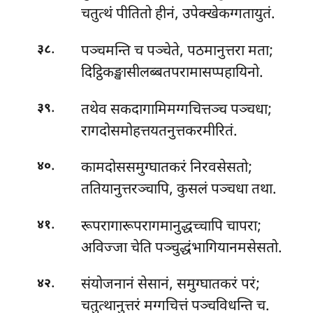
चतुत्थं पीतितो हीनं, उपेक्खेकग्गतायुतं.
.
पञ्चमन्ति च पञ्चेते, पठमानुत्तरा मता;
३८
दिट्ठिकङ्खासीलब्बतपरामासप्पहायिनो.
.
तथेव सकदागामिमग्गचित्तञ्च पञ्चधा;
३९
रागदोसमोहत्तयतनुत्तकरमीरितं.
.
कामदोससमुग्घातकरं निरवसेसतो;
४०
ततियानुत्तरञ्चापि, कुसलं पञ्चधा तथा.
.
रूपरागारूपरागमानुद्धच्चापि चापरा;
४१
अविज्जा चेति पञ्चुद्धंभागियानमसेसतो.
.
संयोजनानं सेसानं, समुग्घातकरं परं;
४२
चतुत्थानुत्तरं मग्गचित्तं पञ्चविधन्ति च.