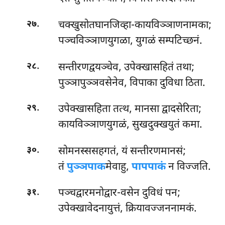
.
चक्खुसोतघानजिव्हा-कायविञ्ञाणनामका;
२७
पञ्चविञ्ञाणयुगळा, युगळं सम्पटिच्छनं.
.
सन्तीरणद्वयञ्चेव, उपेक्खासहितं तथा;
२८
पुञ्ञापुञ्ञवसेनेव, विपाका दुविधा ठिता.
.
उपेक्खासहिता तत्थ, मानसा द्वादसेरिता;
२९
कायविञ्ञाणयुगळं, सुखदुक्खयुतं कमा.
.
सोमनस्ससहगतं, यं सन्तीरणमानसं;
३०
तं
पुञ्ञपाक
मेवाहु,
पापपाकं
न विज्जति.
.
पञ्चद्वारमनोद्वार-वसेन दुविधं पन;
३१
उपेक्खावेदनायुत्तं, क्रियावज्जननामकं.