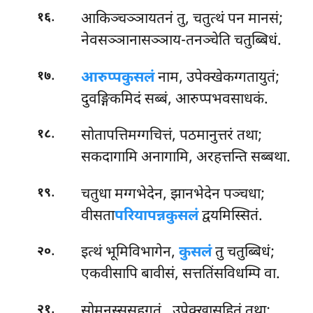
.
आकिञ्चञ्ञायतनं तु, चतुत्थं पन मानसं;
१६
नेवसञ्ञानासञ्ञाय-तनञ्चेति चतुब्बिधं.
.
आरुप्पकुसलं
नाम, उपेक्खेकग्गतायुतं;
१७
दुवङ्गिकमिदं सब्बं, आरुप्पभवसाधकं.
.
सोतापत्तिमग्गचित्तं, पठमानुत्तरं तथा;
१८
सकदागामि अनागामि, अरहत्तन्ति सब्बथा.
.
चतुधा मग्गभेदेन, झानभेदेन पञ्चधा;
१९
वीसता
परियापन्नकुसलं
द्वयमिस्सितं.
.
इत्थं भूमिविभागेन,
कुसलं
तु चतुब्बिधं;
२०
एकवीसापि बावीसं, सत्ततिंसविधम्पि वा.
.
सोमनस्ससहगतं
, उपेक्खासहितं तथा;
२१