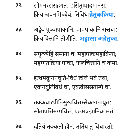
.
सोमनस्ससहगतं, हसितुप्पादमानसं;
३२
क्रियाजवनमिच्चेवं, तिविधा
हेतुकक्रिया
.
.
अट्ठेव पुञ्ञपाकानि, पापपाकानि सत्तधा;
३३
क्रियचित्तानि तीणीति,
अट्ठारस अहेतुका
.
.
सपुञ्ञेहि
समाना च, महापाकमहाक्रिया;
३४
महग्गतक्रिया पाका, फलचित्तानि च कमा.
.
इत्थमेकूननवुति-विधं
चित्तं भवे तथा;
३५
एकनवुतिविधं वा, एकवीससतम्पि वा.
.
तक्कचारपीतिसुखचित्तस्सेकग्गतायुतं;
३६
सोतापत्तिमग्गचित्तं, पठमज्झानिकं मतं.
.
दुतियं तक्कतो हीनं, ततियं तु विचारतो;
३७