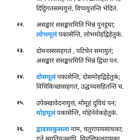
दिट्ठिगतसम्पयुत्तं, विप्पयुत्तन्ति भेदितं.
.
असङ्खारं ससङ्खारमिति भिन्नं पुनट्ठधा;
२२
लोभमूलं
पकासेन्ति, लोभमोहद्विहेतुकं.
.
दोमनस्ससहगतं
, पटिघेन समायुतं;
२३
असङ्खारं ससङ्खारमिति भिन्नं द्विधा पन.
.
दोसमूलं
पकासेन्ति, दोसमोहद्विहेतुकं;
२४
विचिकिच्छासहगतं, उद्धच्चसहितन्ति च.
.
उपेक्खावेदनायुत्तं, मोमूहं दुविधं पन;
२५
मोहमूलं
पकासेन्ति, मोहेनेवेकहेतुकं.
.
द्वादसाकुसला
नाम, चतुरापायसाधका;
२६
एते सुगतियञ्चापि, विपत्तिफलदायका.