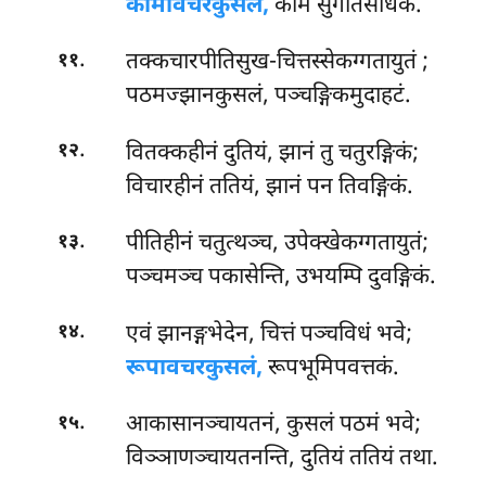
कामावचरकुसलं,
कामे सुगतिसाधकं.
.
तक्कचारपीतिसुख-चित्तस्सेकग्गतायुतं
;
११
पठमज्झानकुसलं, पञ्चङ्गिकमुदाहटं.
.
वितक्कहीनं दुतियं, झानं तु चतुरङ्गिकं;
१२
विचारहीनं ततियं, झानं पन तिवङ्गिकं.
.
पीतिहीनं चतुत्थञ्च, उपेक्खेकग्गतायुतं;
१३
पञ्चमञ्च पकासेन्ति, उभयम्पि दुवङ्गिकं.
.
एवं झानङ्गभेदेन, चित्तं पञ्चविधं भवे;
१४
रूपावचरकुसलं,
रूपभूमिपवत्तकं.
.
आकासानञ्चायतनं, कुसलं पठमं भवे;
१५
विञ्ञाणञ्चायतनन्ति, दुतियं ततियं तथा.