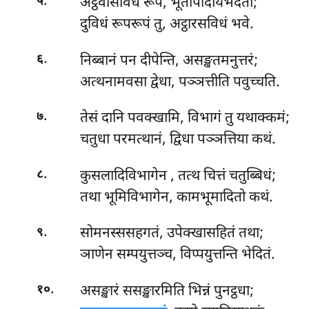
.
अट्ठवीसविधं रूपं, भूतोपादायभेदतो;
५
दुविधं रूपरूपं तु, अट्ठारसविधं भवे.
.
निब्बानं पन दीपेन्ति, असङ्खतमनुत्तरं;
६
अत्थनामवसा द्वेधा, पञ्ञत्तीति पवुच्चति.
.
तेसं दानि पवक्खामि, विभागं तु यथाक्कमं;
७
चतुधा परमत्थानं, द्विधा पञ्ञत्तिया कथं.
.
कुसलादिविभागेन
, तत्थ चित्तं चतुब्बिधं;
८
तथा भूमिविभागेन, कामभूमादितो कथं.
.
सोमनस्ससहगतं, उपेक्खासहितं तथा;
९
ञाणेन सम्पयुत्तञ्च, विप्पयुत्तन्ति भेदितं.
.
असङ्खारं ससङ्खारमिति भिन्नं पुनट्ठधा;
१०