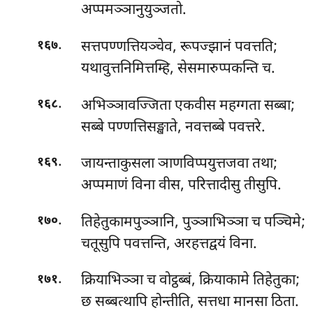
अप्पमञ्ञानुयुञ्जतो.
.
सत्तपण्णत्तियञ्चेव, रूपज्झानं पवत्तति;
१६७
यथावुत्तनिमित्तम्हि, सेसमारुप्पकन्ति च.
.
अभिञ्ञावज्जिता एकवीस महग्गता सब्बा;
१६८
सब्बे पण्णत्तिसङ्खाते, नवत्तब्बे पवत्तरे.
.
जायन्ताकुसला ञाणविप्पयुत्तजवा तथा;
१६९
अप्पमाणं विना वीस, परित्तादीसु तीसुपि.
.
तिहेतुकामपुञ्ञानि, पुञ्ञाभिञ्ञा च पञ्चिमे;
१७०
चतूसुपि पवत्तन्ति, अरहत्तद्वयं विना.
.
क्रियाभिञ्ञा च वोट्ठब्बं, क्रियाकामे तिहेतुका;
१७१
छ सब्बत्थापि होन्तीति, सत्तधा मानसा ठिता.