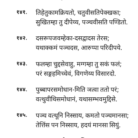
.
तिहेतुकामक्रियतो, चतुवीसतिपेक्खका;
१४१
सुखितम्हा तु दीपेय्य, पञ्चवीसति पण्डितो.
.
दसरूपजवम्हेका-दसद्वादस
तेरस;
१४२
यथाक्कमं पञ्चदस, आरुप्पा परिदीपये.
.
फलम्हा चुद्दसेवाहु, मग्गम्हा तु सकं फलं;
१४३
परं सङ्गहमिच्चेवं, विगणेय्य विसारदो.
.
पुब्बापरसमोधान-मिति ञत्वा ततो परं;
१४४
वत्थुवीथिसमोधानं, यथासम्भवमुद्दिसे.
.
पञ्च वत्थूनि निस्साय, कमतो पञ्चमानसा;
१४५
तेत्तिंस पन निस्साय, हदयं मानसा सियुं.