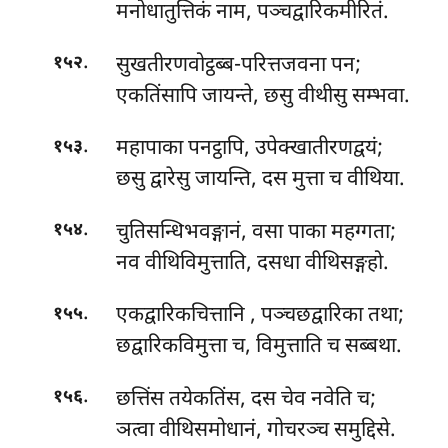
मनोधातुत्तिकं नाम, पञ्चद्वारिकमीरितं.
.
सुखतीरणवोट्ठब्ब-परित्तजवना
पन;
१५२
एकतिंसापि जायन्ते, छसु वीथीसु सम्भवा.
.
महापाका पनट्ठापि, उपेक्खातीरणद्वयं;
१५३
छसु द्वारेसु जायन्ति, दस मुत्ता च वीथिया.
.
चुतिसन्धिभवङ्गानं, वसा पाका महग्गता;
१५४
नव वीथिविमुत्ताति, दसधा वीथिसङ्गहो.
.
एकद्वारिकचित्तानि
, पञ्चछद्वारिका तथा;
१५५
छद्वारिकविमुत्ता च, विमुत्ताति च सब्बथा.
.
छत्तिंस तयेकतिंस, दस चेव नवेति च;
१५६
ञत्वा वीथिसमोधानं, गोचरञ्च समुद्दिसे.