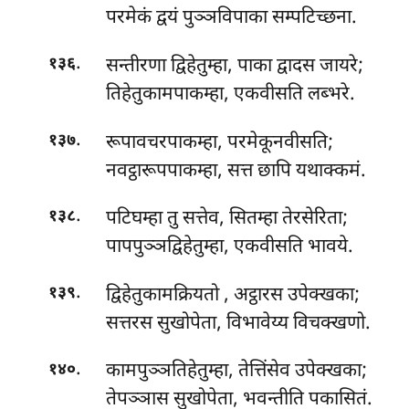
परमेकं द्वयं पुञ्ञविपाका सम्पटिच्छना.
.
सन्तीरणा द्विहेतुम्हा, पाका द्वादस जायरे;
१३६
तिहेतुकामपाकम्हा, एकवीसति लब्भरे.
.
रूपावचरपाकम्हा, परमेकूनवीसति;
१३७
नवट्ठारूपपाकम्हा, सत्त छापि यथाक्कमं.
.
पटिघम्हा तु सत्तेव, सितम्हा तेरसेरिता;
१३८
पापपुञ्ञद्विहेतुम्हा, एकवीसति भावये.
.
द्विहेतुकामक्रियतो
, अट्ठारस उपेक्खका;
१३९
सत्तरस सुखोपेता, विभावेय्य विचक्खणो.
.
कामपुञ्ञतिहेतुम्हा, तेत्तिंसेव उपेक्खका;
१४०
तेपञ्ञास सुखोपेता, भवन्तीति पकासितं.