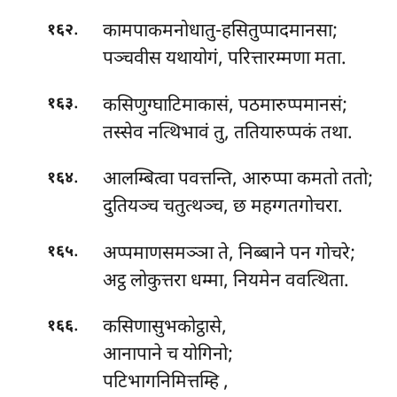
.
कामपाकमनोधातु-हसितुप्पादमानसा;
१६२
पञ्चवीस यथायोगं, परित्तारम्मणा मता.
.
कसिणुग्घाटिमाकासं, पठमारुप्पमानसं;
१६३
तस्सेव नत्थिभावं तु, ततियारुप्पकं तथा.
.
आलम्बित्वा पवत्तन्ति, आरुप्पा कमतो ततो;
१६४
दुतियञ्च चतुत्थञ्च, छ महग्गतगोचरा.
.
अप्पमाणसमञ्ञा
ते, निब्बाने पन गोचरे;
१६५
अट्ठ लोकुत्तरा धम्मा, नियमेन ववत्थिता.
.
कसिणासुभकोट्ठासे,
१६६
आनापाने च योगिनो;
पटिभागनिमित्तम्हि
,