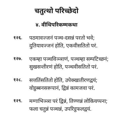
चतुत्थो परिच्छेदो
४. वीथिपरिकम्मकथा
.
पठमावज्जनं पञ्च-दसन्नं परतो भवे;
१२६
दुतियावज्जनं होति, एकवीसतितो परं.
.
एकम्हा
पञ्चविञ्ञाणं, पञ्चम्हा सम्पटिच्छनं;
१२७
सुखसन्तीरणं होति, पञ्चवीसतितो परं.
.
सत्ततिंसतितो होति, उपेक्खातीरणद्वयं;
१२८
वोट्ठब्बनसरूपानं, द्विन्नं कामजवा परं.
.
मग्गाभिञ्ञा परं द्विन्नं, तिण्णन्नं लोकियप्पना;
१२९
फला चतुन्नं पञ्चन्नं, उपरिट्ठफलद्वयं.