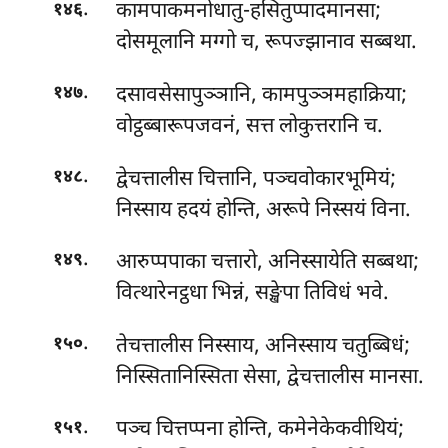
.
कामपाकमनोधातु-हसितुप्पादमानसा;
१४६
दोसमूलानि मग्गो च, रूपज्झानाव सब्बथा.
.
दसावसेसापुञ्ञानि, कामपुञ्ञमहाक्रिया;
१४७
वोट्ठब्बारूपजवनं, सत्त लोकुत्तरानि च.
.
द्वेचत्तालीस चित्तानि, पञ्चवोकारभूमियं;
१४८
निस्साय हदयं होन्ति, अरूपे निस्सयं विना.
.
आरुप्पपाका चत्तारो, अनिस्सायेति सब्बथा;
१४९
वित्थारेनट्ठधा भिन्नं, सङ्खेपा तिविधं भवे.
.
तेचत्तालीस निस्साय, अनिस्साय चतुब्बिधं;
१५०
निस्सितानिस्सिता सेसा, द्वेचत्तालीस मानसा.
.
पञ्च चित्तप्पना होन्ति, कमेनेकेकवीथियं;
१५१