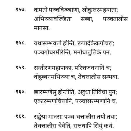
.
कमतो पञ्चविञ्ञाणा, लोकुत्तरमहग्गता;
१५७
अभिञ्ञावज्जिता सब्बा, पञ्चतालीस
मानसा.
.
यथासम्भवतो होन्ति, रूपादेकेकगोचरा;
१५८
पञ्चगोचरमीरेन्ति, मनोधातुत्तिकं पन.
.
सन्तीरणमहापाका, परित्तजवनानि च;
१५९
वोट्ठब्बनमभिञ्ञा च, तेचत्तालीस सम्भवा.
.
छारम्मणेसु होन्तीति, अट्ठधा तिविधा पुन;
१६०
एकारम्मणचित्तानि, पञ्चछारम्मणानि च.
.
सङ्खेपा मानसा पञ्च-चत्तालीस तयो तथा;
१६१
तेचत्तालीस चेवेति, सत्तधापि सियुं कथं.