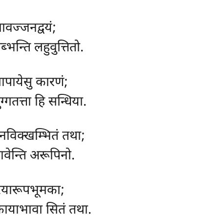
वमावज्जनद्वयं;
ब्भन्ति लहुवुत्तितो.
ापायेसु कारणं;
ग्गतत्ता हि सन्धिया.
झानविक्खम्भितं तथा;
 भावेन्ति अरूपिनो.
अरियारूपभूमका;
, कायाभावा सितं तथा.