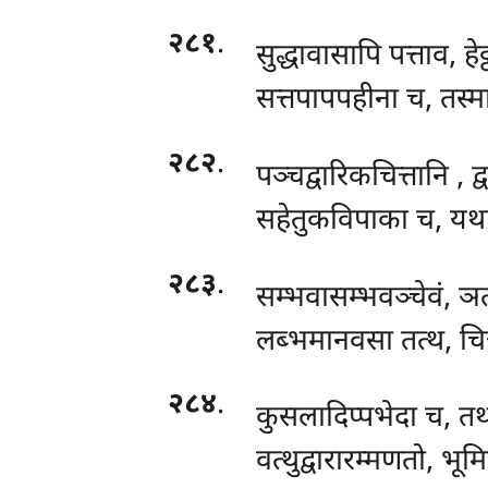
२८१
.
सुद्धावासापि पत्ताव, हेट
सत्तपापपहीना च, तस्मा
२८२
.
पञ्चद्वारिकचित्तानि
, द
सहेतुकविपाका च, यथा
२८३
.
सम्भवासम्भवञ्चेवं, ञत्
लब्भमानवसा तत्थ, चित्त
२८४
.
कुसलादिप्पभेदा च, तथ
वत्थुद्वारारम्मणतो, भूम