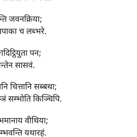
्ति जवनक्रिया;
पाका च लब्भरे.
ादिट्ठियुता पन;
न्तेन सासवं.
तानि चित्तानि सब्बथा;
ाञ्ञं सम्भोति किञ्चिपि.
्भमानाय वीथिया;
म्भवन्ति यथारहं.