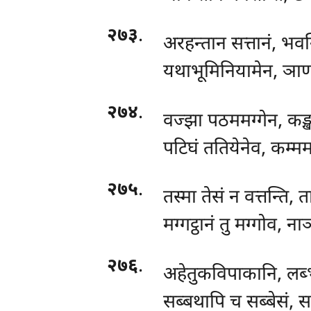
२७३
.
अरहन्तान सत्तानं, भवन
यथाभूमिनियामेन, ञाण
२७४
.
वज्झा
पठममग्गेन, कङ्ख
पटिघं ततियेनेव, कम्मम
२७५
.
तस्मा तेसं न वत्तन्ति, 
मग्गट्ठानं तु मग्गोव, न
२७६
.
अहेतुकविपाकानि, लब
सब्बथापि च सब्बेसं, स