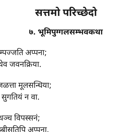
सत्तमो परिच्छेदो
७. भूमिपुग्गलसम्भवकथा
म्पज्जति अप्पना;
्थेव जवनक्रिया.
जळत्ता मूलसन्धिया;
ा सुगतियं न वा.
थञ्च विपस्सनं;
छब्बीसतिपि अप्पना.