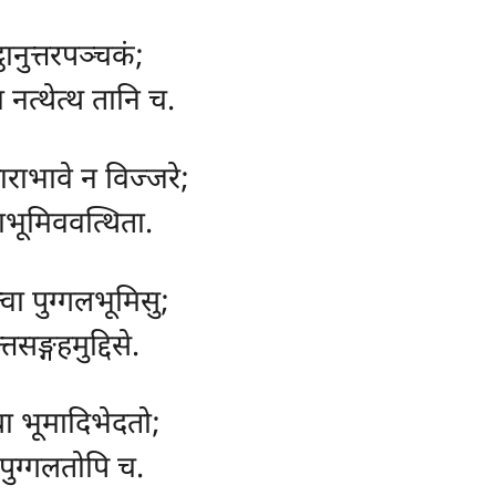
्ठानुत्तरपञ्चकं;
 नत्थेत्थ तानि च.
्वाराभावे न विज्जरे;
भूमिववत्थिता.
वा पुग्गलभूमिसु;
सङ्गहमुद्दिसे.
ा भूमादिभेदतो;
िपुग्गलतोपि च.