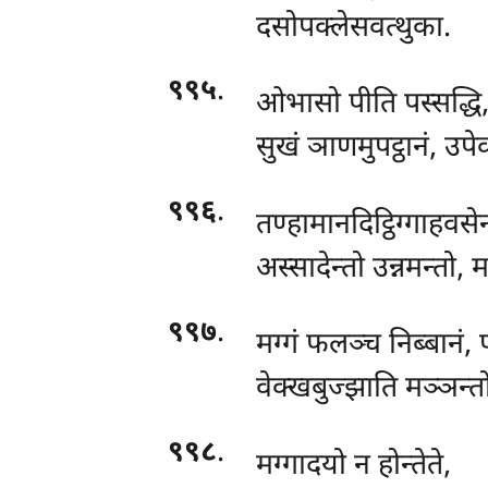
दसोपक्लेसवत्थुका.
९९५
.
ओभासो पीति पस्सद्धि
सुखं ञाणमुपट्ठानं, उप
९९६
.
तण्हामानदिट्ठिग्गाहवसे
अस्सादेन्तो उन्नमन्तो,
९९७
.
मग्गं फलञ्च निब्बानं, 
वेक्खबुज्झाति मञ्ञन्
९९८
.
मग्गादयो न होन्तेते,