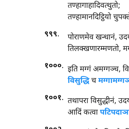
तण्हागाहादिवत्थुतो;
तण्हामानदिट्ठियो चुपक
९९९
.
पोराणमेव खन्धानं, उद
तिलक्खणारम्मणतो, मग्
१०००
.
इति
मग्गं अमग्गञ्च, व
विसुद्धि
च
मग्गामग्
१००१
.
तथापरा
विसुद्धीनं, उद
आदिं कत्वा
पटिपदाञ