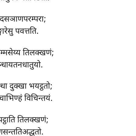
 दसञाणपरम्परा;
ारेसु पवत्तति.
्मसेय्य तिलक्खणं;
न्धायतनधातुयो.
्धा दुक्खा भयट्ठतो;
चाभिण्हं विचिन्तयं.
पट्ठाति तिलक्खणं;
खणसन्ततिअद्धतो.