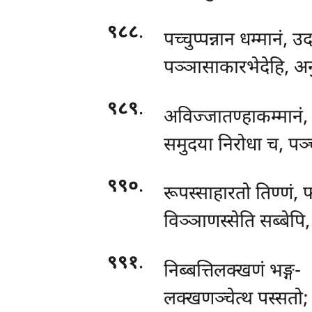
९८८
.
पच्चुप्पन्नान धम्मानं, 
पञ्ञासाकारभेदेहि, अन
९८९
.
अविज्जातण्हाकम्मानं,
समुदया निरोधा च, पञ्च
९९०
.
रूपस्साहारतो
तिण्णं,
विञ्ञाणस्सेति सब्बेपि
९९१
.
निब्बत्तिलक्खणं
भङ्ग-
लक्खणञ्चेत्थ पस्सतो;