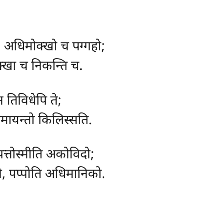
, अधिमोक्खो च पग्गहो;
ेक्खा च निकन्ति च.
न तिविधेपि ते;
 ममायन्तो किलिस्सति.
पत्तोस्मीति अकोविदो;
तो, पप्पोति अधिमानिको.