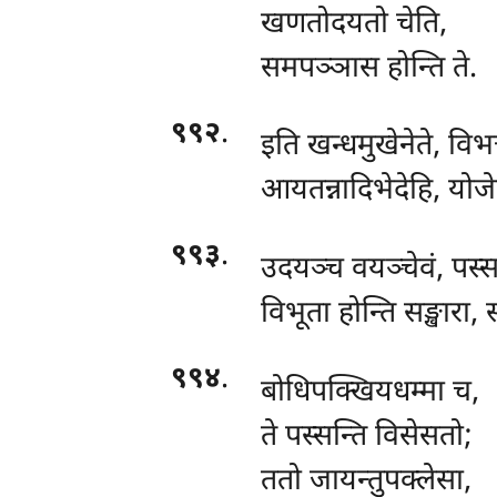
खणतोदयतो चेति,
समपञ्ञास होन्ति ते.
९९२
.
इति खन्धमुखेनेते, विभ
आयतन्नादिभेदेहि, योजे
९९३
.
उदयञ्च वयञ्चेवं, पस्
विभूता होन्ति सङ्खारा, 
९९४
.
बोधिपक्खियधम्मा च,
ते पस्सन्ति विसेसतो;
ततो जायन्तुपक्लेसा,