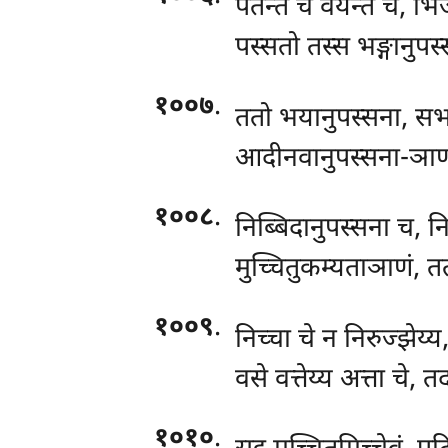
पतन्ते च वयन्ते च, भिज्
पस्सतो तस्स भङ्गानुपस
१००७
.
ततो भयानुपस्सना, सभ
आदीनवानुपस्सना-ञाण
१००८
.
निब्बिदानुपस्सना च, नि
मुच्चितुकम्यताञाणं, तत
१००९
.
निच्चा चे न निरुज्झेय्
वसे वत्तेय्य अत्ता चे,
१०१०
.