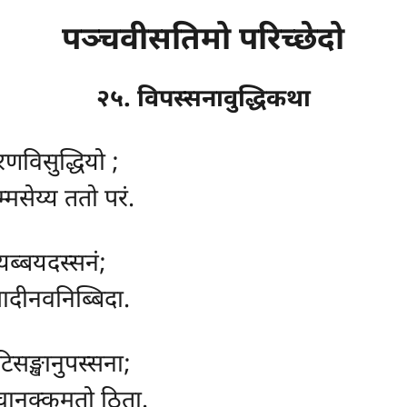
पञ्चवीसतिमो परिच्छेदो
२५. विपस्सनावुद्धिकथा
तरणविसुद्धियो
;
मसेय्य ततो परं.
ब्बयदस्सनं;
ादीनवनिब्बिदा.
िसङ्खानुपस्सना;
्चानुक्कमतो ठिता.