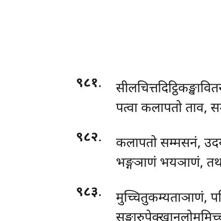
९८१
.
सीलचित्तदिट्ठिकङ्खावि
पत्वा कलापतो ताव, सम्
९८२
.
कलापतो सम्मसनं, उदय
भङ्गञाणं भयञाणं, तथ
९८३
.
मुच्चितुकम्यताञाणं, पट
सङ्खारुपेक्खानुलोममिच