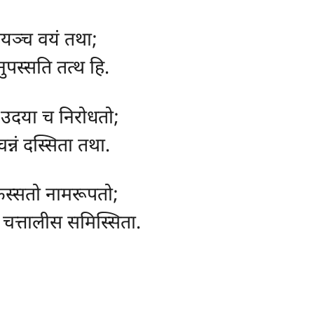
उदयञ्च वयं तथा;
ुपस्सति तत्थ हि.
 उदया च निरोधतो;
न्नं दस्सिता तथा.
 फस्सतो नामरूपतो;
, चत्तालीस समिस्सिता.