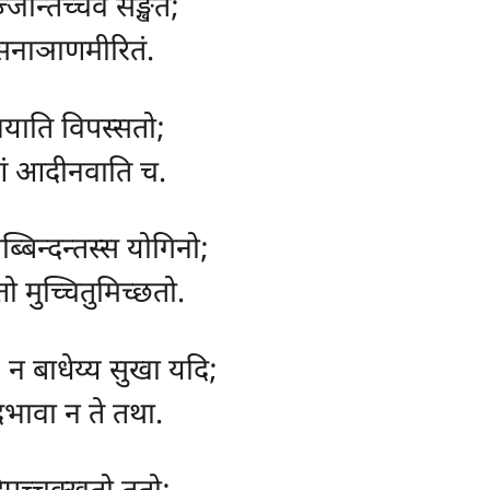
जन्तिच्चेव सङ्खते;
्सनाञाणमीरितं.
याति विपस्सतो;
ं आदीनवाति च.
ब्बिन्दन्तस्स योगिनो;
ो मुच्चितुमिच्छतो.
य, न बाधेय्य सुखा यदि;
 तदभावा न ते तथा.