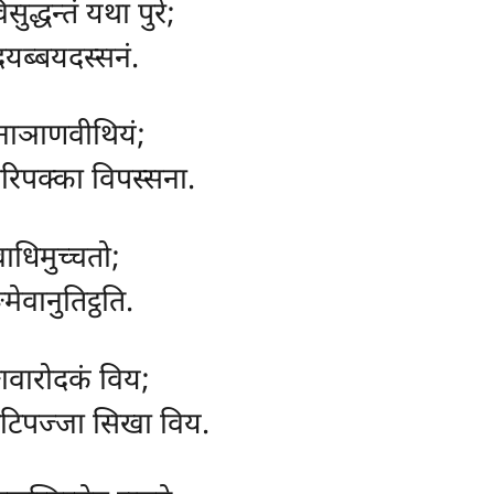
ुद्धन्तं यथा पुरे;
यब्बयदस्सनं.
नाञाणवीथियं;
परिपक्का विपस्सना.
ाधिमुच्चतो;
ेवानुतिट्ठति.
गावारोदकं विय;
टिपज्जा सिखा विय.