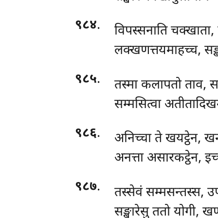
९८४
.
विपस्सनाति चक्खाता,
लक्खणत्तयमाहच्च, सङ्ख
९८५
.
तस्मा कलापतो ताव, सम
सम्मसित्वा अतीतादिख
९८६
.
अनिच्चा ते खयट्ठेन, खन
अनत्ता असारकट्ठेन, इच्
९८७
.
तस्सेवं सम्मसन्तस्स, उ
सङ्खारेसु ततो योगी, 