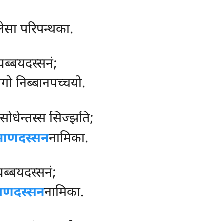
्लेसा परिपन्थका.
यब्बयदस्सनं;
गो निब्बानपच्चयो.
िसोधेन्तस्स सिज्झति;
गञाणदस्सन
नामिका.
यब्बयदस्सनं;
ाणदस्सन
नामिका.