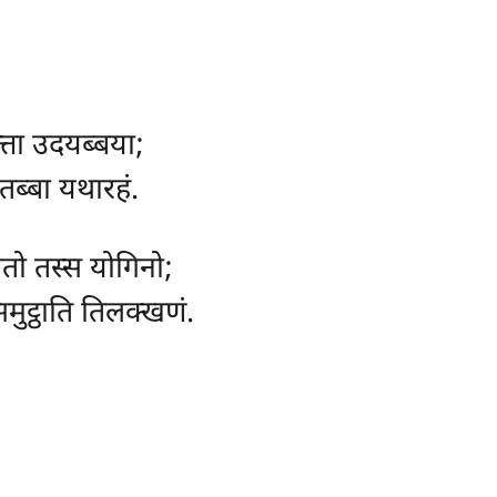
त्ता उदयब्बया;
तब्बा यथारहं.
सतो तस्स योगिनो;
समुट्ठाति तिलक्खणं.