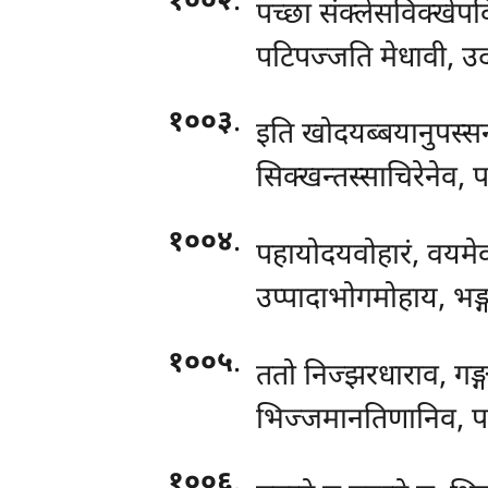
१००२
.
पच्छा संक्लेसविक्खेपविस
पटिपज्जति मेधावी, उद
१००३
.
इति खोदयब्बयानुपस्स
सिक्खन्तस्साचिरेनेव, 
१००४
.
पहायोदयवोहारं, वयमेव
उप्पादाभोगमोहाय, भङ्गम
१००५
.
ततो निज्झरधाराव, गङ्
भिज्जमानतिणानिव, प
१००६
.