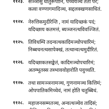
.
सञ्ञासु धातुरूपानि, पच्चयञ्च ततो परं;
११२३
कत्वा वण्णागमादिञ्च, सद्दलक्खणसाधितं.
.
नेरुत्तिकमुदीरेन्ति
, नामं यादिच्छकं पदं;
११२४
यदिच्छाय कतमत्तं, ब्यञ्जनत्थविवज्जितं.
.
तिविधम्पि तदन्वत्थकादिमञ्चोपचारिमं;
११२५
निब्बचनत्थसापेक्खं, तत्थान्वत्थमुदीरितं.
.
यदिच्छाकतसङ्केतं, कादिमञ्चोपचारिमं;
११२६
अतम्भूतस्स तब्भाववोहारोति पवुच्चति.
.
तथा सामञ्ञनामञ्च, गुणनामञ्च कित्तिमं;
११२७
ओपपातिकमिच्चेवं, नामं होति चतुब्बिधं.
.
महाजनसम्मतञ्च, अन्वत्थञ्चेव तादिसं;
११२८