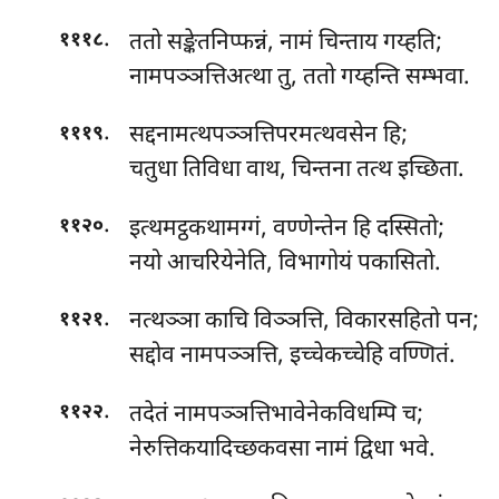
.
ततो सङ्केतनिप्फन्नं, नामं चिन्ताय गय्हति;
१११८
नामपञ्ञत्तिअत्था तु, ततो गय्हन्ति सम्भवा.
.
सद्दनामत्थपञ्ञत्तिपरमत्थवसेन हि;
१११९
चतुधा तिविधा वाथ, चिन्तना तत्थ इच्छिता.
.
इत्थमट्ठकथामग्गं, वण्णेन्तेन हि दस्सितो;
११२०
नयो आचरियेनेति, विभागोयं पकासितो.
.
नत्थञ्ञा
काचि विञ्ञत्ति, विकारसहितो पन;
११२१
सद्दोव नामपञ्ञत्ति, इच्चेकच्चेहि वण्णितं.
.
तदेतं नामपञ्ञत्तिभावेनेकविधम्पि च;
११२२
नेरुत्तिकयादिच्छकवसा नामं द्विधा भवे.