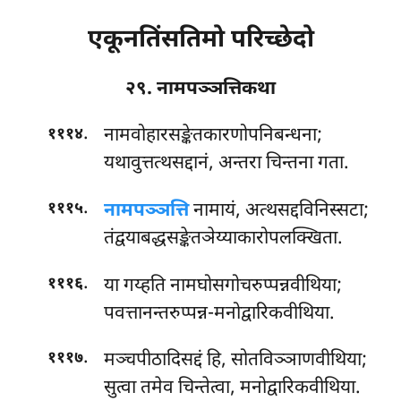
एकूनतिंसतिमो परिच्छेदो
२९. नामपञ्ञत्तिकथा
.
नामवोहारसङ्केतकारणोपनिबन्धना;
१११४
यथावुत्तत्थसद्दानं, अन्तरा चिन्तना गता.
.
नामपञ्ञत्ति
नामायं, अत्थसद्दविनिस्सटा;
१११५
तंद्वयाबद्धसङ्केतञेय्याकारोपलक्खिता.
.
या गय्हति नामघोसगोचरुप्पन्नवीथिया;
१११६
पवत्तानन्तरुप्पन्न-मनोद्वारिकवीथिया.
.
मञ्चपीठादिसद्दं हि, सोतविञ्ञाणवीथिया;
१११७
सुत्वा तमेव चिन्तेत्वा, मनोद्वारिकवीथिया.