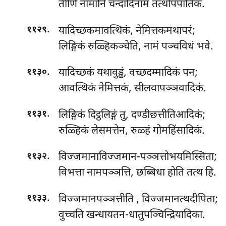
तीणि नामानि चन्दादिनामं तत्थोपपातिकं.
.
यादिच्छकमावत्थिकं, नेमित्तकमथापरं;
११२९
लिङ्गिकं रुळ्हिकञ्चेति, नामं पञ्चविधं भवे.
.
यादिच्छकं यथावुड्ढं, वच्छदम्मादिकं पन;
११३०
आवत्थिकं नेमित्तकं, सीलवापञ्ञवादिकं.
.
लिङ्गिकं दिट्ठलिङ्गं तु, दण्डीछत्तीतिआदिकं;
११३१
रुळ्हिकं लेसमत्तेन, रुळ्हं गोमहिंसादिकं.
.
विज्जमानाविज्जमान-पञ्ञत्तोभयमिस्सिता;
११३२
विभत्ता नामपञ्ञत्ति, छब्बिधा होति तत्थ हि.
.
विज्जमानपञ्ञत्तीति
, विज्जमानत्थदीपिता;
११३३
वुच्चति खन्धायतन-धातुपञ्चिन्द्रियादिका.