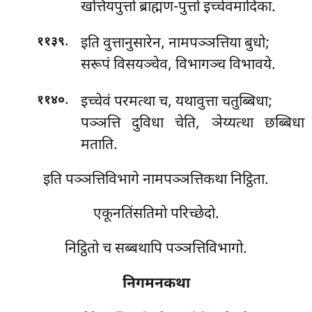
खत्तियपुत्तो ब्राह्मण-पुत्तो इच्चेवमादिका.
.
इति वुत्तानुसारेन, नामपञ्ञत्तिया बुधो;
११३९
सरूपं विसयञ्चेव, विभागञ्च विभावये.
.
इच्चेवं परमत्था च, यथावुत्ता चतुब्बिधा;
११४०
पञ्ञत्ति दुविधा चेति, ञेय्यत्था छब्बिधा
मताति.
इति पञ्ञत्तिविभागे नामपञ्ञत्तिकथा निट्ठिता.
एकूनतिंसतिमो परिच्छेदो.
निट्ठितो च सब्बथापि पञ्ञत्तिविभागो.
निगमनकथा