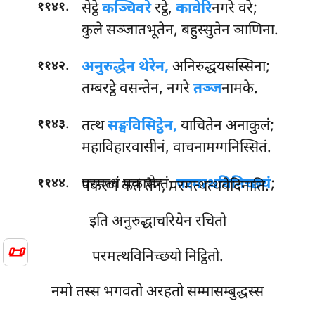
.
सेट्ठे
कञ्चिवरे
रट्ठे,
कावेरि
नगरे वरे;
११४१
कुले सञ्जातभूतेन, बहुस्सुतेन ञाणिना.
.
अनुरुद्धेन थेरेन,
अनिरुद्धयसस्सिना;
११४२
तम्बरट्ठे वसन्तेन, नगरे
तञ्ज
नामके.
.
तत्थ
सङ्घविसिट्ठेन,
याचितेन अनाकुलं;
११४३
महाविहारवासीनं, वाचनामग्गनिस्सितं.
.
परमत्थं पकासेन्तं,
परमत्थविनिच्छयं
;
११४४
पकरणं कतं तेन, परमत्थत्थवेदिनाति.
इति अनुरुद्धाचरियेन रचितो
📜
परमत्थविनिच्छयो निट्ठितो.
नमो तस्स भगवतो अरहतो सम्मासम्बुद्धस्स