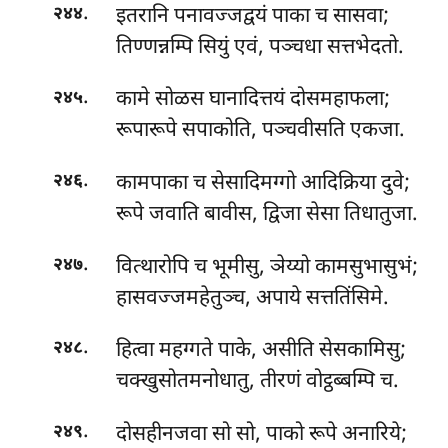
.
इतरानि पनावज्जद्वयं पाका च सासवा;
२४४
तिण्णन्नम्पि सियुं एवं, पञ्चधा सत्तभेदतो.
.
कामे सोळस घानादित्तयं दोसमहाफला;
२४५
रूपारूपे सपाकोति, पञ्चवीसति एकजा.
.
कामपाका च सेसादिमग्गो आदिक्रिया दुवे;
२४६
रूपे जवाति बावीस, द्विजा सेसा तिधातुजा.
.
वित्थारोपि च भूमीसु, ञेय्यो कामसुभासुभं;
२४७
हासवज्जमहेतुञ्च, अपाये सत्ततिंसिमे.
.
हित्वा महग्गते पाके, असीति सेसकामिसु;
२४८
चक्खुसोतमनोधातु, तीरणं वोट्ठब्बम्पि च.
.
दोसहीनजवा सो सो, पाको रूपे अनारिये;
२४९