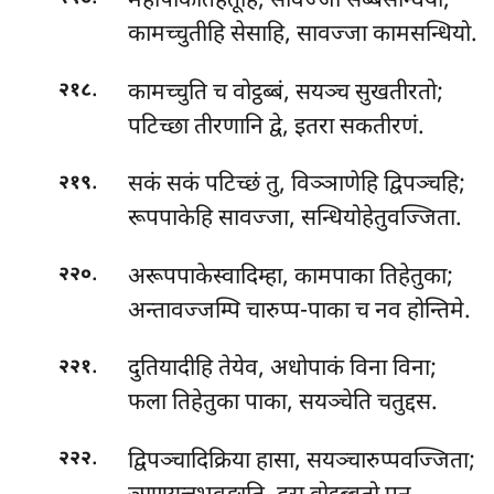
महापाकतिहेतूहि, सावज्जा सब्बसन्धियो;
कामच्चुतीहि सेसाहि, सावज्जा कामसन्धियो.
.
कामच्चुति
च वोट्ठब्बं, सयञ्च सुखतीरतो;
२१८
पटिच्छा तीरणानि द्वे, इतरा सकतीरणं.
.
सकं सकं पटिच्छं तु, विञ्ञाणेहि द्विपञ्चहि;
२१९
रूपपाकेहि सावज्जा, सन्धियोहेतुवज्जिता.
.
अरूपपाकेस्वादिम्हा, कामपाका तिहेतुका;
२२०
अन्तावज्जम्पि चारुप्प-पाका च नव होन्तिमे.
.
दुतियादीहि तेयेव, अधोपाकं विना विना;
२२१
फला तिहेतुका पाका, सयञ्चेति चतुद्दस.
.
द्विपञ्चादिक्रिया हासा, सयञ्चारुप्पवज्जिता;
२२२