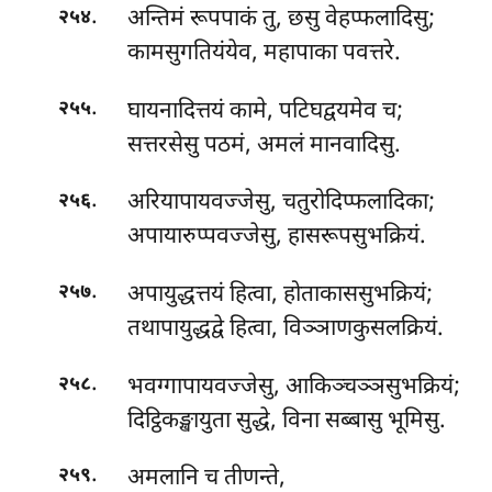
.
अन्तिमं
रूपपाकं तु, छसु वेहप्फलादिसु;
२५४
कामसुगतियंयेव, महापाका पवत्तरे.
.
घायनादित्तयं कामे, पटिघद्वयमेव च;
२५५
सत्तरसेसु पठमं, अमलं मानवादिसु.
.
अरियापायवज्जेसु, चतुरोदिप्फलादिका;
२५६
अपायारुप्पवज्जेसु, हासरूपसुभक्रियं.
.
अपायुद्धत्तयं हित्वा, होताकाससुभक्रियं;
२५७
तथापायुद्धद्वे हित्वा, विञ्ञाणकुसलक्रियं.
.
भवग्गापायवज्जेसु, आकिञ्चञ्ञसुभक्रियं;
२५८
दिट्ठिकङ्खायुता सुद्धे, विना सब्बासु भूमिसु.
.
अमलानि च तीणन्ते,
२५९