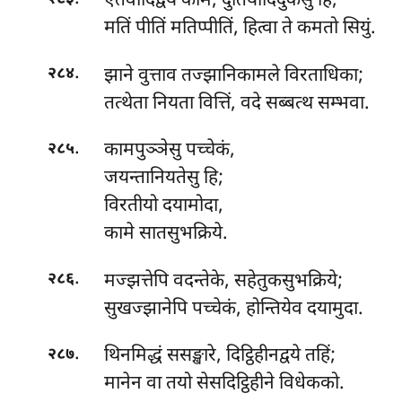
एतेवादिद्वये कामे, दुतियादिदुकेसु हि;
मतिं पीतिं मतिप्पीतिं, हित्वा ते कमतो सियुं.
.
झाने वुत्ताव तज्झानिकामले विरताधिका;
२८४
तत्थेता नियता वित्तिं, वदे सब्बत्थ सम्भवा.
.
कामपुञ्ञेसु
पच्चेकं,
२८५
जयन्तानियतेसु हि;
विरतीयो दयामोदा,
कामे सातसुभक्रिये.
.
मज्झत्तेपि वदन्तेके, सहेतुकसुभक्रिये;
२८६
सुखज्झानेपि पच्चेकं, होन्तियेव दयामुदा.
.
थिनमिद्धं ससङ्खारे, दिट्ठिहीनद्वये तहिं;
२८७
मानेन वा तयो सेसदिट्ठिहीने विधेकको.