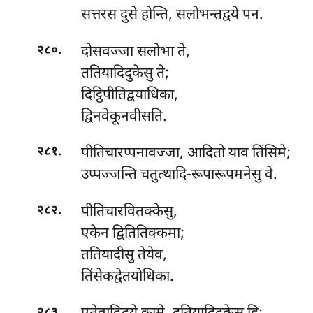
सत्तरस दुसे होन्ति, सलोभन्तद्वये पन.
.
दोसवज्जा सलोभा ते,
२८०
ततियादिदुकेसु ते;
दिट्ठिपीतिद्वयाधिका,
द्विनवेकूनवीसति.
.
पीतिचारप्पनावज्जा, आदितो याव तिंसिमे;
२८१
उप्पज्जन्ति चतुत्थादि-रूपारूपमनेसु वे.
.
पीतिचारवितक्केसु,
२८२
एकेन द्वितितिक्कमा;
ततियादीसु तेयेव,
तिंसेकद्वेतयोधिका.
.
२८३