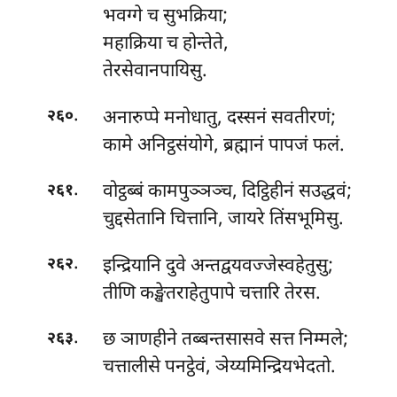
भवग्गे च सुभक्रिया;
महाक्रिया च होन्तेते,
तेरसेवानपायिसु.
.
अनारुप्पे मनोधातु, दस्सनं सवतीरणं;
२६०
कामे अनिट्ठसंयोगे, ब्रह्मानं पापजं फलं.
.
वोट्ठब्बं कामपुञ्ञञ्च, दिट्ठिहीनं सउद्धवं;
२६१
चुद्दसेतानि चित्तानि, जायरे तिंसभूमिसु.
.
इन्द्रियानि दुवे अन्तद्वयवज्जेस्वहेतुसु;
२६२
तीणि कङ्खेतराहेतुपापे चत्तारि तेरस.
.
छ ञाणहीने तब्बन्तसासवे सत्त निम्मले;
२६३
चत्तालीसे पनट्ठेवं, ञेय्यमिन्द्रियभेदतो.