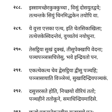
.
इस्सामच्छेरकुक्कुच्चा
, विसुं दोसयुतद्वये;
२८८
तत्थन्तके सियुं थिनमिद्धकेन तयोपि वा.
.
ये वुत्ता एत्तका एत्थ, इति चेतसिकाखिला;
२८९
तत्थेत्तकेस्विदन्तेवं, वुच्चतेयं नयोधुना.
.
तेसट्ठिया सुखं दुक्खं, तीसुपेक्खापि वेदना;
२९०
पञ्चपञ्ञासचित्तेसु, भवे इन्द्रियतो पन.
.
एकत्थेकत्थ चेव द्वेसट्ठिया द्वीसु पञ्चहि;
२९१
पञ्ञासायाति विञ्ञेय्यं, सुखादिन्द्रियपञ्चकं.
.
दसुत्तरसते होति, निच्छयो वीरियं ततो;
२९२
पञ्चहीने ततोकूने, समाधिन्द्रियमादिसे.