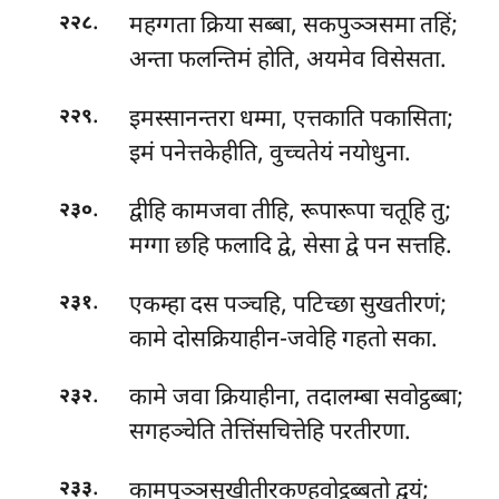
.
महग्गता क्रिया सब्बा, सकपुञ्ञसमा तहिं;
२२८
अन्ता फलन्तिमं होति, अयमेव विसेसता.
.
इमस्सानन्तरा
धम्मा, एत्तकाति पकासिता;
२२९
इमं पनेत्तकेहीति, वुच्चतेयं नयोधुना.
.
द्वीहि
कामजवा तीहि, रूपारूपा चतूहि तु;
२३०
मग्गा छहि फलादि द्वे, सेसा द्वे पन सत्तहि.
.
एकम्हा दस पञ्चहि, पटिच्छा सुखतीरणं;
२३१
कामे दोसक्रियाहीन-जवेहि गहतो सका.
.
कामे जवा क्रियाहीना, तदालम्बा सवोट्ठब्बा;
२३२
सगहञ्चेति तेत्तिंसचित्तेहि परतीरणा.
.
कामपुञ्ञसुखीतीरकण्हवोट्ठब्बतो द्वयं;
२३३