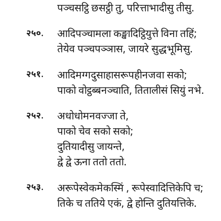
पञ्चसट्ठि छसट्ठी तु, परित्ताभादीसु तीसु.
.
आदिपञ्चामला कङ्खादिट्ठियुत्ते विना तहिं;
२५०
तेयेव पञ्चपञ्ञास, जायरे सुद्धभूमिसु.
.
आदिमग्गदुसाहासरूपहीनजवा सको;
२५१
पाको वोट्ठब्बनञ्चाति, तितालीसं सियुं नभे.
.
अधोधोमनवज्जा ते,
२५२
पाको चेव सको सको;
दुतियादीसु जायन्ते,
द्वे द्वे ऊना ततो ततो.
.
अरूपेस्वेकमेकस्मिं
, रूपेस्वादित्तिकेपि च;
२५३
तिके च ततिये एकं, द्वे होन्ति दुतियत्तिके.