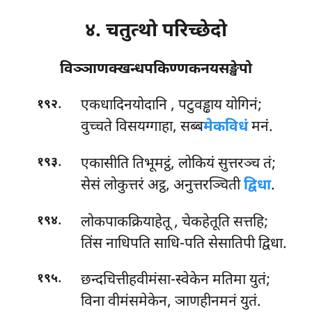
४. चतुत्थो परिच्छेदो
विञ्ञाणक्खन्धपकिण्णकनयसङ्खेपो
.
एकधादिनयोदानि
, पटुवड्ढाय योगिनं;
१९२
वुच्चते विसयग्गाहा, सब्ब
मेकविधं
मनं.
.
एकासीति तिभूमट्ठं, लोकियं सुत्तरञ्च तं;
१९३
सेसं लोकुत्तरं अट्ठ, अनुत्तरञ्चिती
द्विधा
.
.
लोकपाकक्रियाहेतू
, चेकहेतूति सत्तहि;
१९४
तिंस नाधिपति साधि-पति सेसातिपी द्विधा.
.
छन्दचित्तीहवीमंसा-स्वेकेन मतिमा युतं;
१९५
विना वीमंसमेकेन, ञाणहीनमनं युतं.