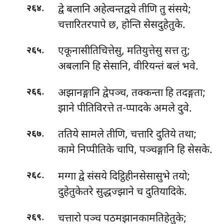
.
द्वे
बलानि अहेत्वन्तद्वये तीणि तु संसये;
२६४
चत्तारितरपापे छ, होन्ति सेसदुहेतुके.
.
एकूनासीतिचित्तेसु, मतियुत्तेसु सत्त तु;
२६५
अबलानि हि सेसानि, वीरियन्तं बलं भवे.
.
अझानङ्गानि
द्वेपञ्च, तक्कन्ता हि तदङ्गता;
२६६
झाने पीतिविरत्ते त-प्पादके अमले दुवे.
.
ततिये सामले तीणि, चत्तारि दुतिये तथा;
२६७
कामे निप्पीतिके चापि, पञ्चङ्गानि हि सेसके.
.
मग्गा द्वे संसये दिट्ठिहीनसेसासुभे तयो;
२६८
दुहेतुकेतरे सुद्धज्झाने च दुतियादिके.
.
चत्तारो पञ्च पठमझानकामतिहेतुके;
२६९