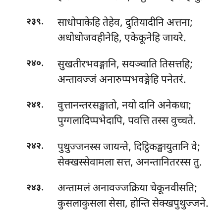
.
साधोपाकेहि तेहेव, दुतियादीनि अत्तना;
२३९
अधोधोजवहीनेहि, एकेकूनेहि जायरे.
.
सुखतीरभवङ्गानि, सयञ्चाति तिसत्तहि;
२४०
अन्तावज्जं अनारुप्पभवङ्गेहि पनेतरं.
.
वुत्तानन्तरसङ्खातो, नयो दानि अनेकधा;
२४१
पुग्गलादिप्पभेदापि, पवत्ति तस्स वुच्चते.
.
पुथुज्जनस्स
जायन्ते, दिट्ठिकङ्खायुतानि वे;
२४२
सेक्खस्सेवामला सत्त, अनन्तानितरस्स तु.
.
अन्तामलं अनावज्जक्रिया चेकूनवीसति;
२४३
कुसलाकुसला सेसा, होन्ति सेक्खपुथुज्जने.