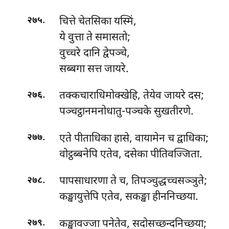
.
चित्ते चेतसिका यस्मिं,
२७५
ये वुत्ता ते समासतो;
वुच्चरे
दानि द्वेपञ्चे,
सब्बगा सत्त जायरे.
.
तक्कचाराधिमोक्खेहि, तेयेव जायरे दस;
२७६
पञ्चट्ठानमनोधातु-पञ्चके सुखतीरणे.
.
एते पीताधिका हासे, वायामेन च द्वाधिका;
२७७
वोट्ठब्बनेपि एतेव, दसेका पीतिवज्जिता.
.
पापसाधारणा
ते च, तिपञ्चुद्धच्चसञ्ञुते;
२७८
कङ्खायुत्तेपि एतेव, सकङ्खा हीननिच्छया.
.
कङ्खावज्जा पनेतेव, सदोसच्छन्दनिच्छया;
२७९