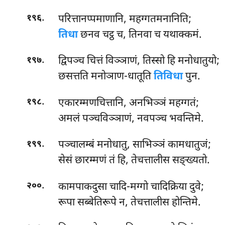
.
परित्तानप्पमाणानि, महग्गतमनानिति;
१९६
तिधा
छनव चट्ठ च, तिनवा च यथाक्कमं.
.
द्विपञ्च चित्तं विञ्ञाणं, तिस्सो हि मनोधातुयो;
१९७
छसत्तति मनोञाण-धातूति
तिविधा
पुन.
.
एकारम्मणचित्तानि, अनभिञ्ञं महग्गतं;
१९८
अमलं पञ्चविञ्ञाणं, नवपञ्च भवन्तिमे.
.
पञ्चालम्बं मनोधातु, साभिञ्ञं कामधातुजं;
१९९
सेसं छारम्मणं तं हि, तेचत्तालीस सङ्ख्यतो.
.
कामपाकदुसा चादि-मग्गो चादिक्रिया दुवे;
२००
रूपा सब्बेतिरूपे न, तेचत्तालीस होन्तिमे.