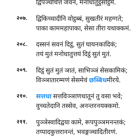
द्विपञ्चचित्तं जवनं, मनोधातुट्ठसट्ठिमे.
.
द्विकिच्चादीनि वोट्ठब्बं, सुखतीरं महग्गते;
२०७
पाका काममहापाका, सेसा तीरा यथाक्कमं.
.
दस्सनं सवनं दिट्ठं, सुतं घायनकादिकं;
२०८
तयं मुतं मनोधातुत्तयं दिट्ठं सुतं मुतं.
.
दिट्ठं सुतं मुतं ञातं, साभिञ्ञं सेसकामिकं;
२०९
विञ्ञातारम्मणं सेसमेवं
छब्बिध
मीरये.
.
सत्तधा
सत्तविञ्ञाणधातूनं तु वसा भवे;
२१०
वुच्चतेदानि तस्सेव, अनन्तरनयक्कमो.
.
पुञ्ञेस्वादिद्वया कामे, रूपपुञ्ञमनन्तकं;
२११
तप्पादकुत्तरानन्तं, भवङ्गञ्चादितीरणं.