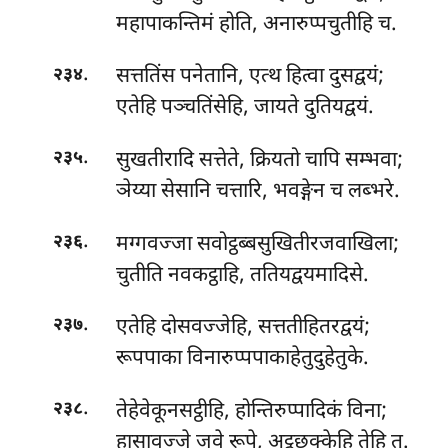
महापाकन्तिमं होति, अनारुप्पचुतीहि च.
.
सत्ततिंस पनेतानि, एत्थ हित्वा दुसद्वयं;
२३४
एतेहि पञ्चतिंसेहि, जायते दुतियद्वयं.
.
सुखतीरादि सत्तेते, क्रियतो चापि सम्भवा;
२३५
ञेय्या सेसानि चत्तारि, भवङ्गेन च लब्भरे.
.
मग्गवज्जा सवोट्ठब्बसुखितीरजवाखिला;
२३६
चुतीति नवकट्ठाहि, ततियद्वयमादिसे.
.
एतेहि दोसवज्जेहि, सत्ततीहितरद्वयं;
२३७
रूपपाका विनारुप्पपाकाहेतुदुहेतुके.
.
तेहेवेकूनसट्ठीहि, होन्तिरुप्पादिकं विना;
२३८
हासावज्जे जवे रूपे, अट्ठछक्केहि तेहि तु.