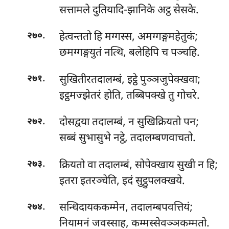
सत्तामले दुतियादि-झानिके अट्ठ सेसके.
.
हेत्वन्ततो हि मग्गस्स, अमग्गङ्गमहेतुकं;
२७०
छमग्गङ्गयुतं नत्थि, बलेहिपि च पञ्चहि.
.
सुखितीरतदालम्बं, इट्ठे पुञ्ञजुपेक्खवा;
२७१
इट्ठमज्झेतरं होति, तब्बिपक्खे तु गोचरे.
.
दोसद्वया तदालम्बं, न सुखिक्रियतो पन;
२७२
सब्बं सुभासुभे नट्ठे, तदालम्बणवाचतो.
.
क्रियतो वा तदालम्बं, सोपेक्खाय सुखी न हि;
२७३
इतरा इतरञ्चेति, इदं सुट्ठुपलक्खये.
.
सन्धिदायककम्मेन, तदालम्बपवत्तियं;
२७४
नियामनं जवस्साह, कम्मस्सेवञ्ञकम्मतो.