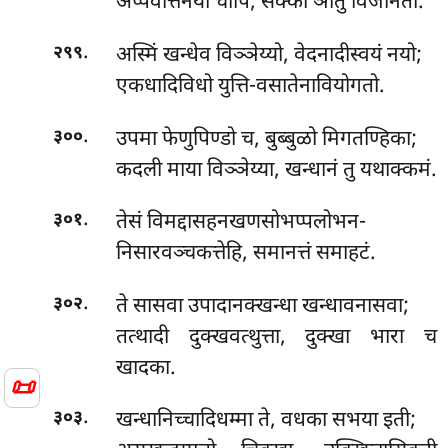
अप्पवत्तिनयो चापि, सक्का ञातुं विजानता.
.
अस्मिं खन्धेव विञ्ञेय्यो, वेदनादीस्वयं नयो;
२९९
एकधादिविधो युत्ति-वसातेनावियोगतो.
.
उपमा फेणुपिण्डो च, बुब्बुळो मिगतण्हिका;
३००
कदली माया विञ्ञेय्या, खन्धानं तु यथाक्कमं.
.
तेसं
विमद्दासहनखणसोभप्पलोभन-
३०१
निसारवञ्चकत्तेहि, समानत्तं समाहटं.
.
ते सासवा उपादानक्खन्धा खन्धावनासवा;
३०२
तत्थादी दुक्खवत्थुत्ता, दुक्खा भारा च
खादका.
📜
.
खन्धानिच्चादिधम्मा ते, वधका सभया इती;
३०३