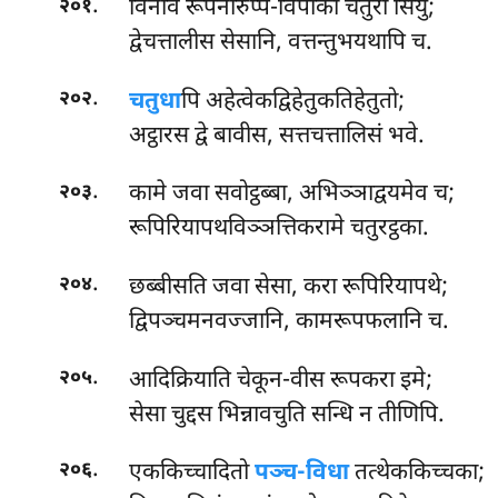
.
विनाव रूपेनारुप्प-विपाका चतुरो सियुं;
२०१
द्वेचत्तालीस सेसानि, वत्तन्तुभयथापि च.
.
चतुधा
पि अहेत्वेकद्विहेतुकतिहेतुतो;
२०२
अट्ठारस द्वे बावीस, सत्तचत्तालिसं भवे.
.
कामे
जवा सवोट्ठब्बा, अभिञ्ञाद्वयमेव च;
२०३
रूपिरियापथविञ्ञत्तिकरामे चतुरट्ठका.
.
छब्बीसति जवा सेसा, करा रूपिरियापथे;
२०४
द्विपञ्चमनवज्जानि, कामरूपफलानि च.
.
आदिक्रियाति चेकून-वीस रूपकरा इमे;
२०५
सेसा चुद्दस भिन्नावचुति सन्धि न तीणिपि.
.
एककिच्चादितो
पञ्च-विधा
तत्थेककिच्चका;
२०६