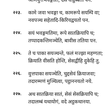
ञाणयुत्तभवङ्गाति, दस वोट्ठब्बतो पन.
.
कामे जवा भवङ्गा च, कामरूपे सयम्पि वा;
२२३
नवपञ्च सहेतादि-किरियद्वयतो पन.
.
सयं भवङ्गमतिमा, रूपे सातक्रियापि च;
२२४
तप्पादकन्तिमञ्चेति, बावीस ततिया पन.
.
ते च पाका सयञ्चन्ते, फलं मज्झा महग्गता;
२२५
क्रियाति वीसति होन्ति, सेसद्वीहि दुकेहि तु.
.
वुत्तपाका सयञ्चेति, चुद्दसेवं क्रियाजवा;
२२६
तदारम्मणं मुञ्चित्वा, पट्ठाननयतो नये.
.
अथ सातक्रिया सातं, सेसं सेसक्रियापि च;
२२७
तदालम्बं यथायोगं, वदे अट्ठकथानया.