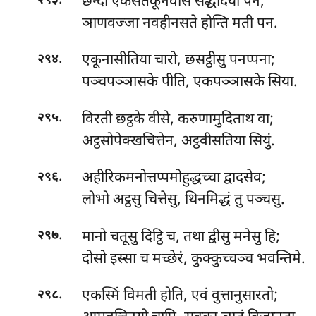
.
छन्दो एकसतेकूनवीस सद्धादयो पन;
२९३
ञाणवज्जा नवहीनसते होन्ति मती पन.
.
एकूनासीतिया चारो, छसट्ठीसु पनप्पना;
२९४
पञ्चपञ्ञासके पीति, एकपञ्ञासके सिया.
.
विरती छट्ठके वीसे, करुणामुदिताथ वा;
२९५
अट्ठसोपेक्खचित्तेन, अट्ठवीसतिया सियुं.
.
अहीरिकमनोत्तप्पमोहुद्धच्चा
द्वादसेव;
२९६
लोभो अट्ठसु चित्तेसु, थिनमिद्धं तु पञ्चसु.
.
मानो चतूसु दिट्ठि च, तथा द्वीसु मनेसु हि;
२९७
दोसो इस्सा च मच्छेरं, कुक्कुच्चञ्च भवन्तिमे.
.
एकस्मिं विमती होति, एवं वुत्तानुसारतो;
२९८