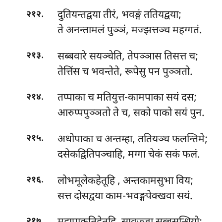
.
दुतियन्तद्वया तीरं, भवङ्गं ततियद्वया;
२१२
ते अनन्तामलं पुञ्ञं, मज्झत्तञ्च महग्गतं.
.
सब्बवारे सयञ्चेति, तेपञ्ञास तिसत्त च;
२१३
तेत्तिंस च भवन्तेते, रूपेसु पन पुञ्ञतो.
.
तप्पाका च मतियुत्त-कामपाका सयं दस;
२१४
आरुप्पपुञ्ञतो ते च, सको पाको सयं पुन.
.
अधोपाका च अन्तम्हा, ततियञ्च फलन्तिमे;
२१५
दसेकद्वितिपञ्चाहि, मग्गा चेकं सकं फलं.
.
लोभमूलेकहेतूहि
, अन्तकामसुभा विय;
२१६
सत्त दोसद्वया काम-भवङ्गपेक्खवा सयं.
.
२१७