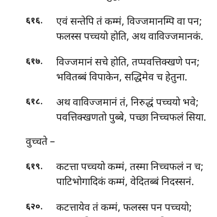
.
एवं सन्तेपि तं कम्मं, विज्जमानम्पि वा पन;
६१६
फलस्स पच्चयो होति, अथ वाविज्जमानकं.
.
विज्जमानं सचे होति, तप्पवत्तिक्खणे पन;
६१७
भवितब्बं विपाकेन, सद्धिमेव च हेतुना.
.
अथ वाविज्जमानं तं, निरुद्धं पच्चयो भवे;
६१८
पवत्तिक्खणतो पुब्बे, पच्छा निच्चफलं सिया.
वुच्चते
–
.
कटत्ता पच्चयो कम्मं, तस्मा निच्चफलं न च;
६१९
पाटिभोगादिकं कम्मं, वेदितब्बं निदस्सनं.
.
कटत्तायेव
तं कम्मं, फलस्स पन पच्चयो;
६२०