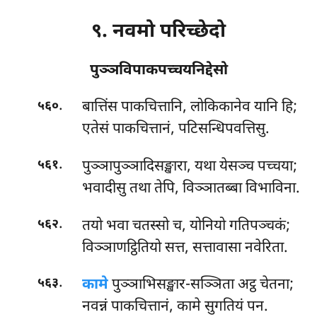
९. नवमो परिच्छेदो
पुञ्ञविपाकपच्चयनिद्देसो
.
बात्तिंस
पाकचित्तानि, लोकिकानेव यानि हि;
५६०
एतेसं पाकचित्तानं, पटिसन्धिपवत्तिसु.
.
पुञ्ञापुञ्ञादिसङ्खारा, यथा येसञ्च पच्चया;
५६१
भवादीसु तथा तेपि, विञ्ञातब्बा विभाविना.
.
तयो भवा चतस्सो च, योनियो गतिपञ्चकं;
५६२
विञ्ञाणट्ठितियो सत्त, सत्तावासा नवेरिता.
.
कामे
पुञ्ञाभिसङ्खार-सञ्ञिता अट्ठ चेतना;
५६३
नवन्नं पाकचित्तानं, कामे सुगतियं पन.