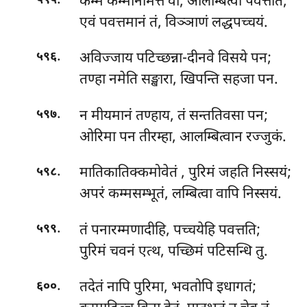
कम्मं कम्मनिमित्तं वा, आलम्बित्वा पवत्तति;
५९५
एवं पवत्तमानं तं, विञ्ञाणं लद्धपच्चयं.
.
अविज्जाय पटिच्छन्ना-दीनवे विसये पन;
५९६
तण्हा नमेति सङ्खारा, खिपन्ति सहजा पन.
.
न मीयमानं तण्हाय, तं सन्ततिवसा पन;
५९७
ओरिमा पन तीरम्हा, आलम्बित्वान रज्जुकं.
.
मातिकातिक्कमोवेतं
, पुरिमं जहति निस्सयं;
५९८
अपरं कम्मसम्भूतं, लम्बित्वा वापि निस्सयं.
.
तं पनारम्मणादीहि, पच्चयेहि पवत्तति;
५९९
पुरिमं चवनं एत्थ, पच्छिमं पटिसन्धि तु.
.
तदेतं नापि पुरिमा, भवतोपि इधागतं;
६००