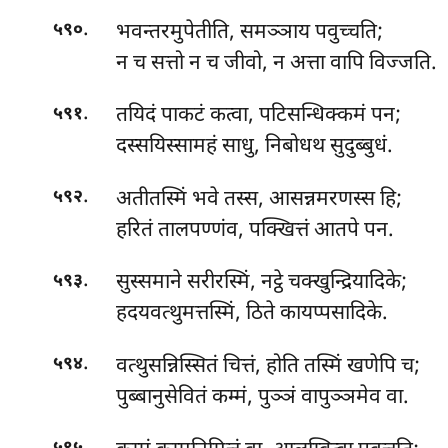
.
भवन्तरमुपेतीति, समञ्ञाय पवुच्चति;
५९०
न च सत्तो न च जीवो, न अत्ता वापि विज्जति.
.
तयिदं पाकटं कत्वा, पटिसन्धिक्कमं पन;
५९१
दस्सयिस्सामहं साधु, निबोधथ सुदुब्बुधं.
.
अतीतस्मिं
भवे तस्स, आसन्नमरणस्स हि;
५९२
हरितं तालपण्णंव, पक्खित्तं आतपे पन.
.
सुस्समाने सरीरस्मिं, नट्ठे चक्खुन्द्रियादिके;
५९३
हदयवत्थुमत्तस्मिं, ठिते कायप्पसादिके.
.
वत्थुसन्निस्सितं चित्तं, होति तस्मिं खणेपि च;
५९४
पुब्बानुसेवितं कम्मं, पुञ्ञं वापुञ्ञमेव वा.
.