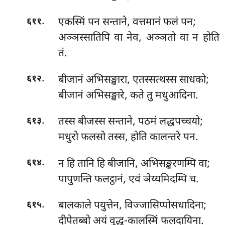
.
एकस्मिं पन सन्ताने, वत्तमानं फलं पन;
६११
अञ्ञस्सातिपि वा नेव, अञ्ञतो वा न होति
तं.
.
बीजानं अभिसङ्खारा, एतस्सत्थस्स साधको;
६१२
बीजानं अभिसङ्खारे, कते तु मधुआदिना.
.
तस्स बीजस्स सन्ताने, पठमं लद्धपच्चयो;
६१३
मधुरो फलसो तस्स, होति कालन्तरे पन.
.
न हि तानि हि बीजानि, अभिसङ्खरणम्पि वा;
६१४
पापुणन्ति फलट्ठानं, एवं ञेय्यमिदम्पि च.
.
बालकाले पयुत्तेन, विज्जासिप्पोसधादिना;
६१५
दीपेतब्बो अयं वुद्ध-कालस्मिं फलदायिना.