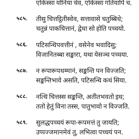
एकिस्सा योनिया चेव, एकिस्सा गतियापि च.
.
तीसु चित्तट्ठितीस्वेव, सत्तावासे चतुब्बिधे;
५८५
चतुन्नं पाकचित्तानं, द्वेधा सो होति पच्चयो.
.
पटिसन्धिपवत्तीनं
, वसेनेव भवादिसु;
५८६
विजानितब्बा सङ्खारा, यथा येसञ्च पच्चया.
.
न
रूपारूपधम्मानं, सङ्कन्ति पन विज्जति;
५८७
सङ्कन्तिभावे असति, पटिसन्धि कथं सिया.
.
नत्थि चित्तस्स सङ्कन्ति, अतीतभवतो इध;
५८८
ततो हेतुं विना तस्स, पातुभावो न विज्जति.
.
सुलद्धपच्चयं रूपा-रूपमत्तं तु जायति;
५८९
उप्पज्जमानमेवं तु, लभित्वा पच्चयं पन.