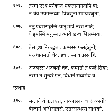
.
तस्मा एत्थ पनेकन्त-एकतानानतापि वा;
६०६
न चेव उपगन्तब्बा, विञ्ञुना समयञ्ञुना.
.
ननु एवमसङ्कन्ति-पातुभावे तस्स सति;
६०७
ये इमस्मिं मनुस्सत्त-भावे खन्धाभिसम्भवा.
.
तेसं इध निरुद्धत्ता, कम्मस्स फलहेतुनो;
६०८
परत्थागमतो चेव, इध तस्स कतस्स हि.
.
अञ्ञस्स
अञ्ञतो चेव, कम्मतो तं फलं सिया;
६०९
तस्मा न सुन्दरं एतं, विधानं सब्बमेव च.
एत्थाह
–
.
सन्ताने
यं फलं एतं, नाञ्ञस्स न च अञ्ञतो;
६१०
बीजानं अभिसङ्खारो, एतस्सत्थस्स साधको.