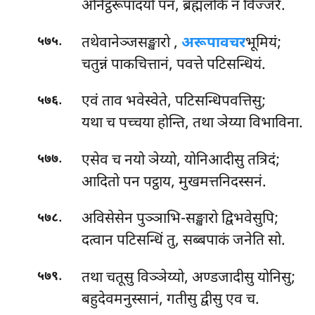
अनिट्ठरूपादयो पन, ब्रह्मलोके न विज्जरे.
.
तथेवानेञ्जसङ्खारो
,
अरूपावचर
भूमियं;
५७५
चतुन्नं पाकचित्तानं, पवत्ते पटिसन्धियं.
.
एवं
ताव भवेस्वेते, पटिसन्धिपवत्तिसु;
५७६
यथा च पच्चया होन्ति, तथा ञेय्या विभाविना.
.
एसेव च नयो ञेय्यो, योनिआदीसु तत्रिदं;
५७७
आदितो पन पट्ठाय, मुखमत्तनिदस्सनं.
.
अविसेसेन पुञ्ञाभि-सङ्खारो द्विभवेसुपि;
५७८
दत्वान पटिसन्धिं तु, सब्बपाकं जनेति सो.
.
तथा चतूसु विञ्ञेय्यो, अण्डजादीसु योनिसु;
५७९
बहुदेवमनुस्सानं, गतीसु द्वीसु एव च.