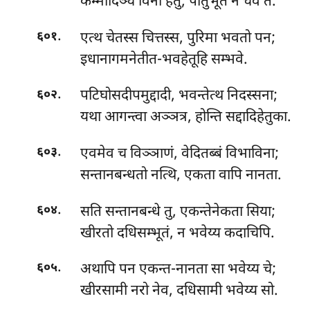
कम्मादिञ्च विना हेतुं, पातुभूतं न चेव तं.
.
एत्थ चेतस्स चित्तस्स, पुरिमा भवतो पन;
६०१
इधानागमनेतीत-भवहेतूहि सम्भवे.
.
पटिघोसदीपमुद्दादी, भवन्तेत्थ निदस्सना;
६०२
यथा आगन्त्वा अञ्ञत्र, होन्ति सद्दादिहेतुका.
.
एवमेव च विञ्ञाणं, वेदितब्बं विभाविना;
६०३
सन्तानबन्धतो नत्थि, एकता वापि नानता.
.
सति सन्तानबन्धे तु, एकन्तेनेकता सिया;
६०४
खीरतो दधिसम्भूतं, न भवेय्य कदाचिपि.
.
अथापि पन एकन्त-नानता सा भवेय्य चे;
६०५
खीरसामी नरो नेव, दधिसामी भवेय्य सो.