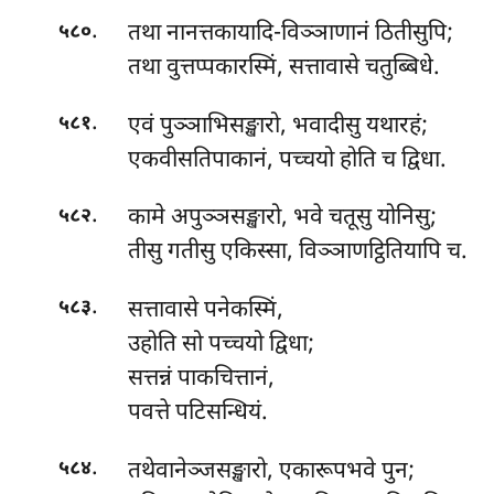
.
तथा नानत्तकायादि-विञ्ञाणानं ठितीसुपि;
५८०
तथा वुत्तप्पकारस्मिं, सत्तावासे चतुब्बिधे.
.
एवं पुञ्ञाभिसङ्खारो, भवादीसु यथारहं;
५८१
एकवीसतिपाकानं, पच्चयो होति च द्विधा.
.
कामे अपुञ्ञसङ्खारो, भवे चतूसु योनिसु;
५८२
तीसु गतीसु एकिस्सा, विञ्ञाणट्ठितियापि च.
.
सत्तावासे पनेकस्मिं,
५८३
उहोति सो पच्चयो द्विधा;
सत्तन्नं पाकचित्तानं,
पवत्ते पटिसन्धियं.
.
तथेवानेञ्जसङ्खारो, एकारूपभवे पुन;
५८४