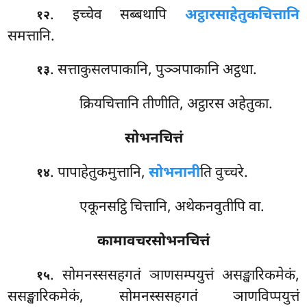
. इच्चेव सब्बथापि
अट्ठारसाहेतुकचित्तानि
१२
समत्तानि.
. सत्ताकुसलपाकानि, पुञ्ञपाकानि अट्ठधा.
१३
क्रियचित्तानि तीणीति, अट्ठारस अहेतुका.
सोभनचित्तं
. पापाहेतुकमुत्तानि,
सोभनानी
ति वुच्चरे.
१४
एकूनसट्ठि चित्तानि, अथेकनवुतीपि वा.
कामावचरसोभनचित्तं
. सोमनस्ससहगतं ञाणसम्पयुत्तं असङ्खारिकमेकं,
१५
ससङ्खारिकमेकं, सोमनस्ससहगतं ञाणविप्पयुत्तं