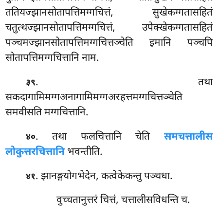
ततियज्झानसोतापत्तिमग्गचित्तं, सुखेकग्गतासहितं
चतुत्थज्झानसोतापत्तिमग्गचित्तं, उपेक्खेकग्गतासहितं
पञ्चमज्झानसोतापत्तिमग्गचित्तञ्चेति इमानि पञ्चपि
सोतापत्तिमग्गचित्तानि नाम.
. तथा
३९
सकदागामिमग्गअनागामिमग्गअरहत्तमग्गचित्तञ्चेति
समवीसति मग्गचित्तानि.
. तथा फलचित्तानि चेति
समचत्तालीस
४०
लोकुत्तरचित्तानि
भवन्तीति.
. झानङ्गयोगभेदेन, कत्वेकेकन्तु पञ्चधा.
४१
वुच्चतानुत्तरं चित्तं, चत्तालीसविधन्ति च.