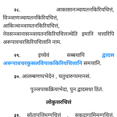
. आकासानञ्चायतनकिरियचित्तं,
२८
विञ्ञाणञ्चायतनकिरियचित्तं,
आकिञ्चञ्ञायतनकिरियचित्तं,
नेवसञ्ञानासञ्ञायतनकिरियचित्तञ्चेति इमानि चत्तारिपि
अरूपावचरकिरियचित्तानि नाम.
. इच्चेवं सब्बथापि
द्वादस
२९
अरूपावचरकुसलविपाककिरियचित्तानि
समत्तानि.
. आलम्बणप्पभेदेन
, चतुधारुप्पमानसं.
३०
पुञ्ञपाकक्रियाभेदा, पुन द्वादसधा ठितं.
लोकुत्तरचित्तं
. सोतापत्तिमग्गचित्तं
, सकदागामिमग्गचित्तं,
३१