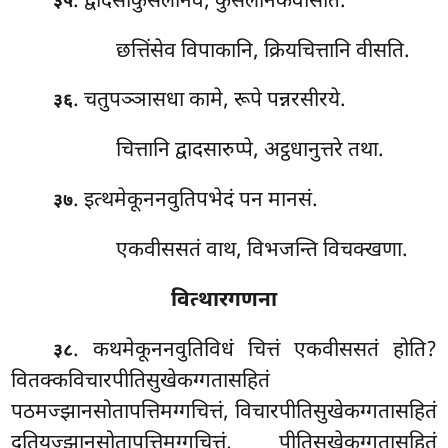
. द्वादसाकुसलानेवं, कुसलानेकवीसति.
३५
छत्तिंसेव विपाकानि, क्रियचित्तानि वीसति.
. चतुपञ्ञासधा कामे, रूपे पन्नरसीरये.
३६
चित्तानि द्वादसारुप्पे, अट्ठधानुत्तरे तथा.
. इत्थमेकूननवुतिपभेदं पन मानसं.
३७
एकवीससतं वाथ, विभजन्ति विचक्खणा.
वित्थारगणना
. कथमेकूननवुतिविधं
चित्तं एकवीससतं होति?
३८
वितक्कविचारपीतिसुखेकग्गतासहितं
पठमज्झानसोतापत्तिमग्गचित्तं, विचारपीतिसुखेकग्गतासहितं
दुतियज्झानसोतापत्तिमग्गचित्तं, पीतिसुखेकग्गतासहितं