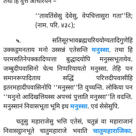
तथा हि वुत्तं आचरियेन –
‘‘तावतिंसेसु देवेसु, वेपचित्तासुरा गता’’ति;
(नाम. परि. ४३८);
. सतिसूरभावब्रह्मचरिययोग्यतादिगुणेहि
५
उक्कट्ठमनताय मनो उस्सन्नं एतेसन्ति
मनुस्सा
. तथा हि
परमसतिनेपक्कादिप्पत्ता बुद्धादयोपि मनुस्सभूतायेव.
जम्बुदीपवासिनो चेत्थ निप्परियायतो मनुस्सा. तेहि पन
समानरूपादिताय सद्धिं परित्तदीपवासीहि
इतरमहादीपवासिनोपि ‘‘मनुस्सा’’ति वुच्चन्ति. लोकिया पन
‘‘मनुनो आदिखत्तियस्स अपच्चं पुत्ताति मनुस्सा’’ति वदन्ति.
मनुस्सानं निवासभूता भूमि इध
मनुस्सा
. एवं सेसेसुपि.
चतूसु महाराजेसु भत्ति एतेसं, चतुन्नं वा महाराजानं
निवासट्ठानभूते चातुमहाराजे भवाति
चातुमहाराजिका
.