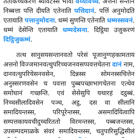
तंतंकिच्चकरणे ब्यावटस्स भावो
वेय्यावच्चं
. अत्तनो सन्ताने
निब्बत्ता पत्ति दीयति एतेनाति
पत्तिदानं
. पत्तिं अनुमोदति
एतायाति
पत्तानुमोदना
. धम्मं सुणन्ति एतेनाति
धम्मस्सवनं
.
धम्मं देसेन्ति एतायाति
धम्मदेसना
. दिट्ठिया उजुकरणं
दिट्ठिजुकम्मं
.
तत्थ सानुसयसन्तानवतो परेसं पूजानुग्गहकामताय
अत्तनो विज्जमानवत्थुपरिच्चजनवसप्पवत्तचेतना
दानं
नाम,
दानवत्थुपरियेसनवसेन, दिन्नस्स सोमनस्सचित्तेन
अनुस्सरणवसेन च पवत्ता पुब्बपच्छाभागचेतना एत्थेव
समोधानं गच्छन्ति. एवं सेसेसुपि यथारहं दट्ठब्बं.
निच्चसीलादिवसेन पञ्च, अट्ठ, दस वा सीलानि
समादियन्तस्स, परिपूरेन्तस्स, असमादियित्वापि
सम्पत्तकायवचीदुच्चरिततो विरमन्तस्स, पब्बजन्तस्स,
उपसम्पदमाळके संवरं समादियन्तस्स, चतुपारिसुद्धिसीलं