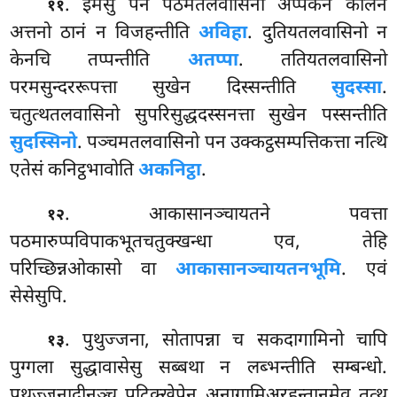
. इमेसु पन पठमतलवासिनो अप्पकेन कालेन
११
अत्तनो ठानं न विजहन्तीति
अविहा
. दुतियतलवासिनो न
केनचि तप्पन्तीति
अतप्पा
. ततियतलवासिनो
परमसुन्दररूपत्ता सुखेन दिस्सन्तीति
सुदस्सा
.
चतुत्थतलवासिनो सुपरिसुद्धदस्सनत्ता सुखेन पस्सन्तीति
सुदस्सिनो
. पञ्चमतलवासिनो पन उक्कट्ठसम्पत्तिकत्ता नत्थि
एतेसं कनिट्ठभावोति
अकनिट्ठा
.
. आकासानञ्चायतने पवत्ता
१२
पठमारुप्पविपाकभूतचतुक्खन्धा एव, तेहि
परिच्छिन्नओकासो वा
आकासानञ्चायतनभूमि
. एवं
सेसेसुपि.
. पुथुज्जना, सोतापन्ना च सकदागामिनो चापि
१३
पुग्गला सुद्धावासेसु सब्बथा न लब्भन्तीति सम्बन्धो.
पुथुज्जनादीनञ्च पटिक्खेपेन अनागामिअरहन्तानमेव तत्थ