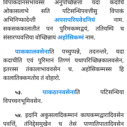
विपाकदानसभावस्स अनुपच्छिन्नत्ता यदा कदाचि
ओकासलाभे सति पटिसन्धिपवत्तीसु विपाकं
अभिनिप्फादेन्ती
अपरापरियवेदनियं
नाम.
सकसककालातीतं पन पुरिमकम्मद्वयं, ततियम्पि च
संसारप्पवत्तिया वोच्छिन्नाय
अहोसिकम्मं
नाम.
पाककालवसेना
ति पच्चुप्पन्ने, तदनन्तरे, यदा
कदाचीति एवं पुरिमानं तिण्णं यथापरिच्छिन्नकालवसेन,
इतरस्स तंकालाभाववसेन च. अहोसिकम्मस्स हि
कालातिक्कमतोव तं वोहारो.
.
पाकठानवसेना
ति
पटिसन्धिया
५३
विपच्चनभूमिवसेन.
. इदानि अकुसलादिकम्मानं कायकम्मद्वारादिवसेन
५४
पवत्तिं, तंनिद्देसमुखेन च तेसं पाणातिपातादिवसेन