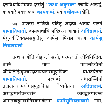
दसविधादिभेदञ्च दस्सेतुं
‘‘तत्थ अकुसल’’
न्त्यादि आरद्धं.
कायद्वारे पवत्तं कम्मं
कायकम्मं
. एवं
वचीकम्मा
दीनि.
. पाणस्स सणिकं पतितुं अदत्वा अतीव पातनं
५५
पाणातिपातो
. कायवाचाहि अदिन्नस्स आदानं
अदिन्नादानं
.
मेथुनवीतिक्कमसङ्खातेसु कामेसु मिच्छा चरणं
कामेसु
मिच्छाचारो
.
तत्थ पाणोति वोहारतो सत्तो, परमत्थतो जीवितिन्द्रियं.
तस्मिं पाणे पाणसञ्ञिनो
जीवितिन्द्रियुपच्छेदकप्पयोगसमुट्ठापिका वधकचेतना
पाणातिपातो
. परभण्डे तथासञ्ञिनो
तदादायकप्पयोगसमुट्ठापिका थेय्यचेतना
अदिन्नादानं
.
असद्धम्मसेवनवसेन कायद्वारप्पवत्ता
अगन्तब्बट्ठानवीतिक्कमचेतना
कामेसुमिच्छाचारो
नाम.