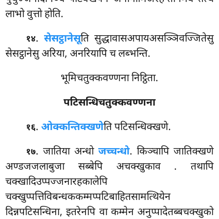
लाभो वुत्तो होति.
.
सेसट्ठानेसू
ति सुद्धावासअपायअसञ्ञिवज्जितेसु
१४
सेसट्ठानेसु अरिया, अनरियापि च लब्भन्ति.
भूमिचतुक्कवण्णना निट्ठिता.
पटिसन्धिचतुक्कवण्णना
.
ओक्कन्तिक्खणे
ति
पटिसन्धिक्खणे.
१६
. जातिया अन्धो
जच्चन्धो
. किञ्चापि जातिक्खणे
१७
अण्डजजलाबुजा सब्बेपि अचक्खुकाव
. तथापि
चक्खादिउप्पज्जनारहकालेपि
चक्खुप्पत्तिविबन्धककम्मप्पटिबाहितसामत्थियेन
दिन्नपटिसन्धिना, इतरेनपि वा कम्मेन अनुप्पादेतब्बचक्खुको