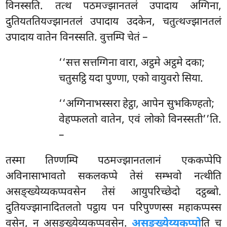
विनस्सति. तत्थ पठमज्झानतलं उपादाय अग्गिना,
दुतियततियज्झानतलं उपादाय उदकेन, चतुत्थज्झानतलं
उपादाय वातेन विनस्सति. वुत्तम्पि चेतं –
‘‘सत्त सत्तग्गिना वारा, अट्ठमे अट्ठमे दका;
चतुसट्ठि यदा पुण्णा, एको वायुवरो सिया.
‘‘अग्गिनाभस्सरा
हेट्ठा, आपेन सुभकिण्हतो;
वेहप्फलतो वातेन, एवं लोको विनस्सती’’ति.
–
तस्मा तिण्णम्पि पठमज्झानतलानं एककप्पेपि
अविनासाभावतो सकलकप्पे तेसं सम्भवो नत्थीति
असङ्ख्येय्यकप्पवसेन तेसं आयुपरिच्छेदो दट्ठब्बो.
दुतियज्झानादितलतो पट्ठाय पन परिपुण्णस्स महाकप्पस्स
वसेन, न असङ्ख्येय्यकप्पवसेन.
असङ्ख्येय्यकप्पो
ति च