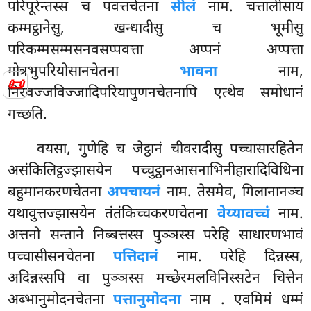
परिपूरेन्तस्स च पवत्तचेतना
सीलं
नाम. चत्तालीसाय
कम्मट्ठानेसु, खन्धादीसु च भूमीसु
परिकम्मसम्मसनवसप्पवत्ता अप्पनं अप्पत्ता
गोत्रभुपरियोसानचेतना
भावना
नाम,
📜
निरवज्जविज्जादिपरियापुणनचेतनापि एत्थेव समोधानं
गच्छति.
वयसा, गुणेहि च जेट्ठानं चीवरादीसु पच्चासारहितेन
असंकिलिट्ठज्झासयेन पच्चुट्ठानआसनाभिनीहारादिविधिना
बहुमानकरणचेतना
अपचायनं
नाम. तेसमेव, गिलानानञ्च
यथावुत्तज्झासयेन तंतंकिच्चकरणचेतना
वेय्यावच्चं
नाम.
अत्तनो सन्ताने निब्बत्तस्स पुञ्ञस्स परेहि
साधारणभावं
पच्चासीसनचेतना
पत्तिदानं
नाम. परेहि दिन्नस्स,
अदिन्नस्सपि वा पुञ्ञस्स मच्छेरमलविनिस्सटेन चित्तेन
अब्भानुमोदनचेतना
पत्तानुमोदना
नाम
. एवमिमं धम्मं