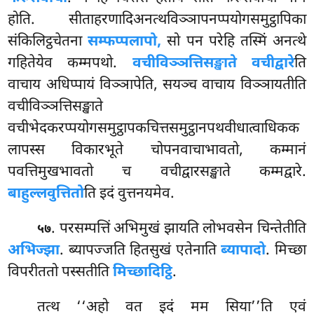
होति. सीताहरणादिअनत्थविञ्ञापनप्पयोगसमुट्ठापिका
संकिलिट्ठचेतना
सम्फप्पलापो,
सो पन परेहि तस्मिं अनत्थे
गहितेयेव कम्मपथो.
वचीविञ्ञत्तिसङ्खाते वचीद्वारे
ति
वाचाय अधिप्पायं विञ्ञापेति, सयञ्च वाचाय विञ्ञायतीति
वचीविञ्ञत्तिसङ्खाते
वचीभेदकरप्पयोगसमुट्ठापकचित्तसमुट्ठानपथवीधात्वाधिकक
लापस्स
विकारभूते चोपनवाचाभावतो, कम्मानं
पवत्तिमुखभावतो च वचीद्वारसङ्खाते कम्मद्वारे.
बाहुल्लवुत्तितो
ति इदं वुत्तनयमेव.
. परसम्पत्तिं अभिमुखं झायति लोभवसेन चिन्तेतीति
५७
अभिज्झा
. ब्यापज्जति हितसुखं एतेनाति
ब्यापादो
. मिच्छा
विपरीततो पस्सतीति
मिच्छादिट्ठि
.
तत्थ ‘‘अहो वत इदं मम सिया’’ति एवं