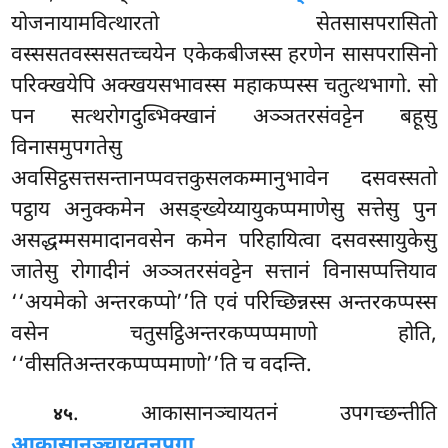
योजनायामवित्थारतो सेतसासपरासितो
वस्ससतवस्ससतच्चयेन एकेकबीजस्स हरणेन सासपरासिनो
परिक्खयेपि अक्खयसभावस्स महाकप्पस्स चतुत्थभागो. सो
पन सत्थरोगदुब्भिक्खानं अञ्ञतरसंवट्टेन बहूसु
विनासमुपगतेसु
अवसिट्ठसत्तसन्तानप्पवत्तकुसलकम्मानुभावेन दसवस्सतो
पट्ठाय अनुक्कमेन असङ्ख्येय्यायुकप्पमाणेसु सत्तेसु पुन
असद्धम्मसमादानवसेन कमेन परिहायित्वा दसवस्सायुकेसु
जातेसु रोगादीनं अञ्ञतरसंवट्टेन सत्तानं विनासप्पत्तियाव
‘‘अयमेको अन्तरकप्पो’’ति एवं परिच्छिन्नस्स अन्तरकप्पस्स
वसेन चतुसट्ठिअन्तरकप्पप्पमाणो होति,
‘‘वीसतिअन्तरकप्पप्पमाणो’’ति च वदन्ति.
. आकासानञ्चायतनं उपगच्छन्तीति
४५
आकासानञ्चायतनूपगा
.