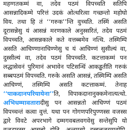
महग्गतकम्मं वा, तदेव पठमं विपच्चति सतिपि
आसन्नादिकम्मे परित्तं उदकं ओत्थरित्वा गच्छन्तो महोघो
विय. तथा हि तं ‘‘गरुक’’न्ति वुच्चति. तस्मिं असति
दूरासन्नेसु यं आसन्नं मरणकाले अनुस्सरितं, तदेव पठमं
विपच्चति, आसन्नकाले कते वत्तब्बमेव नत्थि. तस्मिम्पि
असति आचिण्णानाचिण्णेसु च यं आचिण्णं सुसील्यं वा,
दुस्सील्यं वा, तदेव पठमं विपच्चति. कटत्ताकम्मं पन
लद्धासेवनं पुरिमानं अभावेन पटिसन्धिं आकड्ढतीति गरुकं
सब्बपठमं विपच्चति. गरुके असति आसन्नं, तस्मिम्पि असति
आचिण्णं, तस्मिम्पि असति कटत्ताकम्मं. तेनाह
‘‘पाकदानपरियायेना’’
ति, विपाकदानानुक्कमेनात्यत्थो.
अभिधम्मावतारा
दीसु पन आसन्नतो आचिण्णं पठमं
विपच्चन्तं कत्वा वुत्तं. यथा पन गोगणपरिपुण्णस्स वजस्स
द्वारे विवटे अपरभागे दम्मगवबलवगवेसु सन्तेसुपि यो