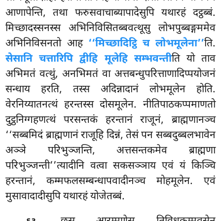
आणापेन्ति, तथा फरुसवाचाब्यापादेसुपि यथारहं दट्ठब्बं.
मिच्छादस्सनस्स अभिनिविसितब्बवत्थूसु लोभपुब्बङ्गममेव
अभिनिविसनतो आह
‘‘मिच्छादिट्ठि च लोभमूलेना’’
ति.
सेसानि चत्तारिपि द्वीहि मूलेहि सम्भवन्ती
ति यो ताव
अभिमतं वत्थुं, अनभिमतं वा अत्तबन्धुपरित्ताणादिप्पयोजनं
सन्धाय हरति, तस्स अदिन्नादानं लोभमूलेन होति.
वेरनिय्यातनत्थं हरन्तस्स दोसमूलेन. नीतिपाठकप्पमाणतो
दुट्ठनिग्गहणत्थं परसन्तकं हरन्तानं राजूनं, ब्राह्मणानञ्च
‘‘सब्बमिदं ब्राह्मणानं राजूहि दिन्नं, तेसं पन सब्बदुब्बलभावेन
अञ्ञे परिभुञ्जन्ति, अत्तसन्तकमेव ब्राह्मणा
परिभुञ्जन्ती’’त्यादीनि वत्वा सकसञ्ञाय एवं यं किञ्चि
हरन्तानं, कम्मफलसम्बन्धापवादीनञ्च मोहमूलेन. एवं
मुसावादादीसुपि यथारहं योजेतब्बं.