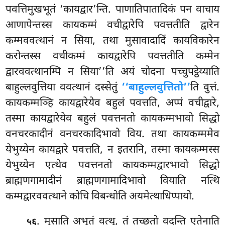
पवत्तिमुखभूतं ‘कायद्वार’न्ति. पाणातिपातादिकं पन वाचाय
आणापेन्तस्स कायकम्मं वचीद्वारेपि पवत्ततीति द्वारेन
कम्मववत्थानं न सिया, तथा मुसावादादिं कायविकारेन
करोन्तस्स वचीकम्मं कायद्वारेपि पवत्ततीति कम्मेन
द्वारववत्थानम्पि न सिया’’ति अयं चोदना पच्चुपट्ठेय्याति
बाहुल्लवुत्तिया ववत्थानं दस्सेतुं
‘‘बाहुल्लवुत्तितो’’
ति वुत्तं.
कायकम्मञ्हि कायद्वारेयेव बहुलं पवत्तति, अप्पं वचीद्वारे,
तस्मा कायद्वारेयेव बहुलं पवत्तनतो कायकम्मभावो सिद्धो
वनचरकादीनं वनचरकादिभावो विय. तथा कायकम्ममेव
येभुय्येन कायद्वारे पवत्तति, न इतरानि, तस्मा कायकम्मस्स
येभुय्येन एत्थेव पवत्तनतो कायकम्मद्वारभावो सिद्धो
ब्राह्मणगामादीनं ब्राह्मणगामादिभावो वियाति नत्थि
कम्मद्वारववत्थाने कोचि विबन्धोति अयमेत्थाधिप्पायो.
. मुसाति अभूतं वत्थु, तं तच्छतो वदन्ति एतेनाति
५६