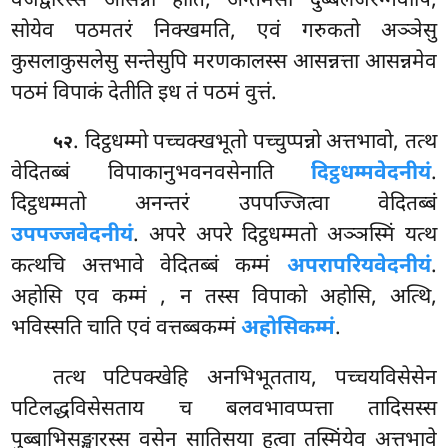
वजद्वारस्स आसन्नो होति, अन्तमसो दुब्बलजरग्गवोपि,
सोयेव पठमतरं निक्खमति, एवं गरुकतो अञ्ञेसु
कुसलाकुसलेसु सन्तेसुपि मरणकालस्स आसन्नत्ता आसन्नमेव
पठमं विपाकं देतीति इध तं पठमं वुत्तं.
. दिट्ठधम्मो पच्चक्खभूतो पच्चुप्पन्नो अत्तभावो, तत्थ
५२
वेदितब्बं विपाकानुभवनवसेनाति
दिट्ठधम्मवेदनीयं
.
दिट्ठधम्मतो अनन्तरं उपपज्जित्वा वेदितब्बं
उपपज्जवेदनीयं
. अपरे अपरे दिट्ठधम्मतो अञ्ञस्मिं यत्थ
कत्थचि अत्तभावे वेदितब्बं कम्मं
अपरापरियवेदनीयं
.
अहोसि एव कम्मं
, न तस्स विपाको अहोसि, अत्थि,
भविस्सति चाति एवं वत्तब्बकम्मं
अहोसिकम्मं
.
तत्थ पटिपक्खेहि अनभिभूतताय, पच्चयविसेसेन
पटिलद्धविसेसताय च बलवभावप्पत्ता तादिसस्स
पुब्बाभिसङ्खारस्स वसेन सातिसया हुत्वा तस्मिंयेव अत्तभावे