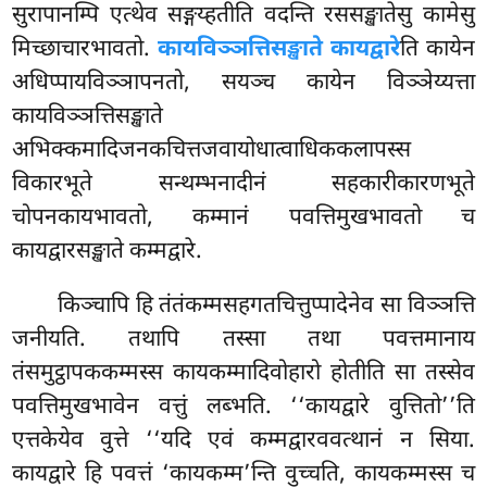
सुरापानम्पि एत्थेव सङ्गय्हतीति वदन्ति रससङ्खातेसु कामेसु
मिच्छाचारभावतो.
कायविञ्ञत्तिसङ्खाते कायद्वारे
ति कायेन
अधिप्पायविञ्ञापनतो, सयञ्च कायेन विञ्ञेय्यत्ता
कायविञ्ञत्तिसङ्खाते
अभिक्कमादिजनकचित्तजवायोधात्वाधिककलापस्स
विकारभूते सन्थम्भनादीनं सहकारीकारणभूते
चोपनकायभावतो, कम्मानं पवत्तिमुखभावतो च
कायद्वारसङ्खाते कम्मद्वारे.
किञ्चापि
हि तंतंकम्मसहगतचित्तुप्पादेनेव सा विञ्ञत्ति
जनीयति. तथापि तस्सा तथा पवत्तमानाय
तंसमुट्ठापककम्मस्स कायकम्मादिवोहारो होतीति सा तस्सेव
पवत्तिमुखभावेन वत्तुं लब्भति. ‘‘कायद्वारे वुत्तितो’’ति
एत्तकेयेव वुत्ते ‘‘यदि एवं कम्मद्वारववत्थानं न सिया.
कायद्वारे हि पवत्तं ‘कायकम्म’न्ति वुच्चति, कायकम्मस्स च