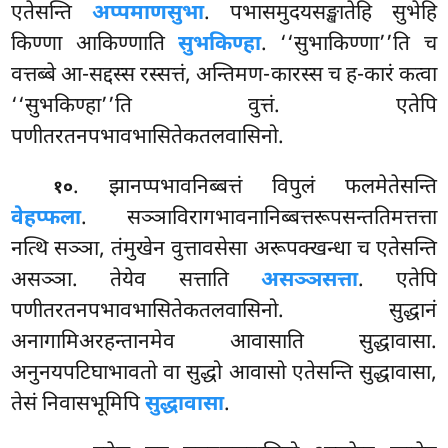
एतेसन्ति
अप्पमाणसुभा
. पभासमुदयसङ्खातेहि सुभेहि
किण्णा आकिण्णाति
सुभकिण्हा
. ‘‘सुभाकिण्णा’’ति च
वत्तब्बे आ-सद्दस्स रस्सत्तं, अन्तिमण-कारस्स च ह-कारं कत्वा
‘‘सुभकिण्हा’’ति वुत्तं. एतेपि
पणीतरतनपभावभासितेकतलवासिनो.
. झानप्पभावनिब्बत्तं
विपुलं फलमेतेसन्ति
१०
वेहप्फला
. सञ्ञाविरागभावनानिब्बत्तरूपसन्ततिमत्तत्ता
नत्थि सञ्ञा, तंमुखेन वुत्तावसेसा अरूपक्खन्धा च एतेसन्ति
असञ्ञा. तेयेव सत्ताति
असञ्ञसत्ता
. एतेपि
पणीतरतनपभावभासितेकतलवासिनो. सुद्धानं
अनागामिअरहन्तानमेव आवासाति सुद्धावासा.
अनुनयपटिघाभावतो वा सुद्धो आवासो एतेसन्ति सुद्धावासा,
तेसं निवासभूमिपि
सुद्धावासा
.