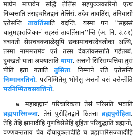
माघेन माणवेन सद्धिं तेत्तिंस सहपुञ्ञकारिनो एत्थ
निब्बत्ताति तंसहचरितट्ठानं तेत्तिंसं, तदेव तावतिंसं, तंनिवासो
एतेसन्ति
तावतिंसा
ति वदन्ति. यस्मा पन
‘‘सहस्सं
चातुमहाराजिकानं सहस्सं तावतिंसान’’न्ति (अ. नि. ३.८१)
वचनतो सेसचक्कवाळेसुपि छकामावचरदेवलोका अत्थि,
तस्मा नाममत्तमेव एतं तस्स देवलोकस्साति गहेतब्बं.
दुक्खतो याता अपयाताति
यामा
. अत्तनो सिरिसम्पत्तिया तुसं
पीतिं इता गताति
तुसिता
. निम्माने रति एतेसन्ति
निम्मानरतिनो
. परनिम्मितेसु भोगेसु अत्तनो वसं वत्तेन्तीति
परनिम्मितवसवत्तिनो
.
. महाब्रह्मानं परिचारिकत्ता तेसं परिसति भवाति
७
ब्रह्मपारिसज्जा
. तेसं पुरोहितट्ठाने ठितत्ता
ब्रह्मपुरोहिता
.
तेहि तेहि झानादीहि गुणविसेसेहि ब्रूहिता परिवुद्धाति ब्रह्मानो,
वण्णवन्तताय चेव दीघायुकतादीहि च ब्रह्मपारिसज्जादीहि