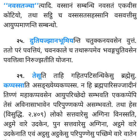
‘‘नवसतञ्चा’’
त्यादि. वस्सानं सम्बन्धि नवसतं एकवीस
कोटियो, तथा सट्ठि च वस्ससतसहस्सानि वसवत्तीसु
आयुप्पमाणन्ति सम्बन्धो.
.
दुतियज्झानभूमिय
न्ति चतुक्कनयवसेन वुत्तं.
२५
ततो परं पवत्तियं, चवनकाले च तथारूपमेव भवङ्गचुतिवसेन
पवत्तित्वा निरुज्झतीति योजना.
.
तेसू
ति ताहि गहितपटिसन्धिकेसु ब्रह्मेसु.
२९
कप्पस्सा
ति असङ्ख्येय्यकप्पस्स. न हि ब्रह्मपारिसज्जादीनं
तिण्णं महाकप्पवसेन आयुपरिच्छेदो सम्भवति एककप्पेपि
तेसं अविनासाभावेन
परिपुण्णकप्पे असम्भवतो. तथा हेस
(विसुद्धि. २.४०९) लोको सत्तवारेसु अग्गिना विनस्सति,
अट्ठमे वारे उदकेन, पुन सत्तवारेसु अग्गिना, अट्ठमे वारे
उदकेनाति एवं अट्ठसु अट्ठकेसु परिपुण्णेसु पच्छिमे वारे वातेन