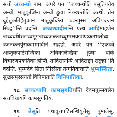
सत्तो
जच्चन्धो
नाम. अपरे पन ‘‘जच्चन्धोति पसूतियंयेव
अन्धो, मातुकुच्छियं अन्धो हुत्वा निक्खन्तोति अत्थो, तेन
दुहेतुकतिहेतुकानं मातुकुच्छियं चक्खुस्स अविपज्जनं
सिद्ध’’न्ति वदन्ति.
जच्चन्धादीन
न्ति एत्थ
आदि
ग्गहणेन
जच्चबधिरजच्चमूगजच्चजळजच्चुम्मत्तकपण्डकउभतोब्य
ञ्जनकनपुंसकमम्मादीनं सङ्गहो. अपरे पन ‘‘एकच्चे
अहेतुकपटिसन्धिका अविकलिन्द्रिया हुत्वा थोकं
विचारणपकतिका होन्ति, तादिसानम्पि आदिसद्देन सङ्गहो’’ति
वदन्ति. भुम्मदेवे सिता निस्सिता तग्गतिकत्ताति
भुम्मस्सिता
.
सुखसमुस्सयतो विनिपाताति
विनिपातिका
.
.
सब्बत्थापि कामसुगतिय
न्ति देवमनुस्सवसेन
१८
सत्तविधायपि कामसुगतियं.
.
तेसू
ति यथावुत्तपटिसन्धियुत्तेसु पुग्गलेसु,
२१