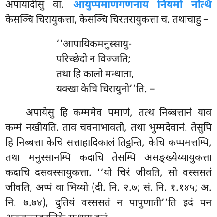
अपायादीसु वा.
आयुप्पमाणगणनाय नियमो नत्थि
केसञ्चि चिरायुकत्ता, केसञ्चि चिरतरायुकत्ता च. तथाचाहु –
‘‘आपायिकमनुस्सायु-
परिच्छेदो न विज्जति;
तथा हि कालो मन्धाता,
यक्खा केचि चिरायुनो’’ति. –
अपायेसु
हि कम्ममेव पमाणं, तत्थ निब्बत्तानं याव
कम्मं नखीयति. ताव चवनाभावतो, तथा भुम्मदेवानं. तेसुपि
हि निब्बत्ता केचि सत्ताहादिकालं तिट्ठन्ति, केचि कप्पमत्तम्पि,
तथा मनुस्सानम्पि कदाचि तेसम्पि असङ्ख्येय्यायुकत्ता
कदाचि दसवस्सायुकत्ता. ‘‘यो चिरं जीवति, सो वस्ससतं
जीवति, अप्पं वा भिय्यो (दी. नि. २.७; सं. नि. १.१४५; अ.
नि. ७.७४), दुतियं वस्ससतं न पापुणाती’’ति इदं पन