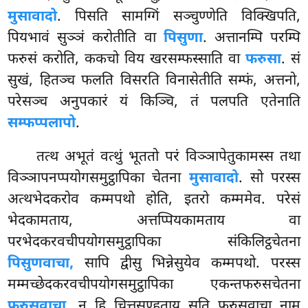
मुसावादो
. पिसति सामग्गिं सञ्चुण्णेति विक्खिपति,
पियभावं सुञ्ञं करोतीति वा
पिसुणा
. अत्तानम्पि परम्पि
फरुसं करोति, ककचो विय खरसम्फस्साति वा
फरुसा
. सं
सुखं, हितञ्च फलति विसरति विनासेतीति सम्फं, अत्तनो,
परेसञ्च अनुपकारं यं किञ्चि, तं पलपति एतेनाति
सम्फप्पलापो
.
तत्थ अभूतं वत्थुं भूततो परं विञ्ञापेतुकामस्स तथा
विञ्ञापनप्पयोगसमुट्ठापिका चेतना
मुसावादो
. सो परस्स
अत्थभेदकरोव कम्मपथो होति, इतरो
कम्ममेव. परेसं
भेदकामताय, अत्तप्पियकामताय वा
परभेदकरवचीपयोगसमुट्ठापिका संकिलिट्ठचेतना
पिसुणवाचा,
सापि द्वीसु भिन्नेसुयेव कम्मपथो. परस्स
मम्मच्छेदकरवचीपयोगसमुट्ठापिका एकन्तफरुसचेतना
फरुसवाचा
. न हि चित्तसण्हताय सति फरुसवाचा नाम