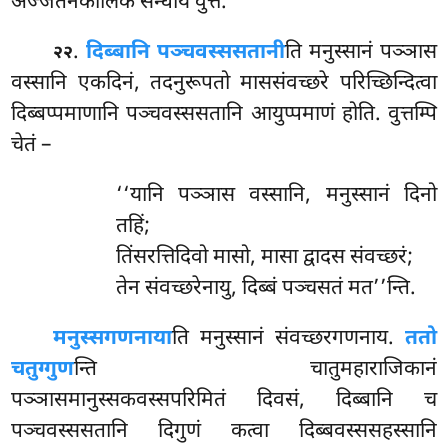
अज्जतनकालिके सन्धाय वुत्तं.
.
दिब्बानि पञ्चवस्ससतानी
ति मनुस्सानं पञ्ञास
२२
वस्सानि एकदिनं, तदनुरूपतो माससंवच्छरे
परिच्छिन्दित्वा
दिब्बप्पमाणानि पञ्चवस्ससतानि आयुप्पमाणं होति. वुत्तम्पि
चेतं –
‘‘यानि पञ्ञास वस्सानि, मनुस्सानं दिनो
तहिं;
तिंसरत्तिदिवो मासो, मासा द्वादस संवच्छरं;
तेन संवच्छरेनायु, दिब्बं पञ्चसतं मत’’न्ति.
मनुस्सगणनाया
ति मनुस्सानं संवच्छरगणनाय.
ततो
चतुग्गुण
न्ति चातुमहाराजिकानं
पञ्ञासमानुस्सकवस्सपरिमितं दिवसं, दिब्बानि च
पञ्चवस्ससतानि दिगुणं कत्वा दिब्बवस्ससहस्सानि