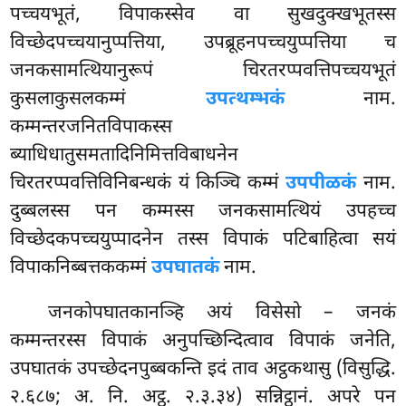
पच्चयभूतं, विपाकस्सेव वा सुखदुक्खभूतस्स
विच्छेदपच्चयानुप्पत्तिया, उपब्रूहनपच्चयुप्पत्तिया च
जनकसामत्थियानुरूपं चिरतरप्पवत्तिपच्चयभूतं
कुसलाकुसलकम्मं
उपत्थम्भकं
नाम.
कम्मन्तरजनितविपाकस्स
ब्याधिधातुसमतादिनिमित्तविबाधनेन
चिरतरप्पवत्तिविनिबन्धकं यं किञ्चि कम्मं
उपपीळकं
नाम.
दुब्बलस्स पन कम्मस्स जनकसामत्थियं उपहच्च
विच्छेदकपच्चयुप्पादनेन तस्स विपाकं पटिबाहित्वा सयं
विपाकनिब्बत्तककम्मं
उपघातकं
नाम.
जनकोपघातकानञ्हि अयं विसेसो – जनकं
कम्मन्तरस्स विपाकं अनुपच्छिन्दित्वाव विपाकं जनेति,
उपघातकं उपच्छेदनपुब्बकन्ति इदं ताव अट्ठकथासु (विसुद्धि.
२.६८७; अ. नि. अट्ठ. २.३.३४) सन्निट्ठानं. अपरे पन