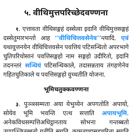
५. वीथिमुत्तपरिच्छेदवण्णना
. एत्तावता वीथिसङ्गहं दस्सेत्वा इदानि वीथिमुत्तसङ्गहं
१
दस्सेतुमारभन्तो आह
‘‘वीथिचित्तवसेनेव’’
न्त्यादि.
एवं
यथावुत्तनयेन वीथिचित्तवसेन पवत्तियं पटिसन्धितो अपरभागे
चुतिपरियोसानं पवत्तिसङ्गहो नाम सङ्गहो उदीरितो, इदानि
तदनन्तरं
सन्धियं
पटिसन्धिकाले, तदासन्नताय तंगहणेनेव
गहितचुतिकाले च पवत्तिसङ्गहो वुच्चतीति योजना.
भूमिचतुक्कवण्णना
. पुञ्ञसम्मता
अया येभुय्येन अपगतोति अपायो,
३
सोयेव भूमि भवन्ति एत्थ सत्ताति
अपायभूमि
.
अनेकविधसम्पत्तिअधिट्ठानताय सोभना गन्तब्बतो
उपपज्जितब्बतो गतीति सुगति, कामतण्हासहचरिता सुगति