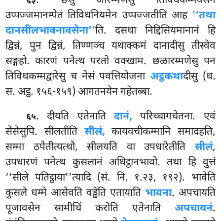
. छसु आरम्मणेसु तिविधकम्मवसेन
६३
उप्पज्जमानम्पेतं तिविधनियमेन उप्पज्जतीति आह
‘‘तथा
दानसीलभावनावसेना’’
ति. दसधा निद्दिसियमानानं हि
द्विन्नं, पुन द्विन्नं, तिण्णञ्च
यथाक्कमं दानादीसु तीस्वेव
सङ्गहो. कारणं पनेत्थ परतो वक्खाम. छळारम्मणेसु पन
तिविधकम्मद्वारेसु च नेसं पवत्तियोजना
अट्ठकथा
दीसु (ध.
स. अट्ठ. १५६-१५९) आगतनयेन गहेतब्बा.
. दीयति एतेनाति
दानं,
परिच्चागचेतना. एवं
६५
सेसेसुपि. सीलतीति
सीलं,
कायवचीकम्मानि समादहति,
सम्मा ठपेतीत्यत्थो, सीलयति वा उपधारेतीति
सीलं
,
उपधारणं पनेत्थ कुसलानं अधिट्ठानभावो. तथा हि वुत्तं
‘‘सीले पतिट्ठाया’’त्यादि (सं. नि. १.२३, १९२). भावेति
कुसले धम्मे आसेवति वड्ढेति एतायाति
भावना
. अपचायति
पूजावसेन सामीचिं करोति एतेनाति
अपचायनं
.