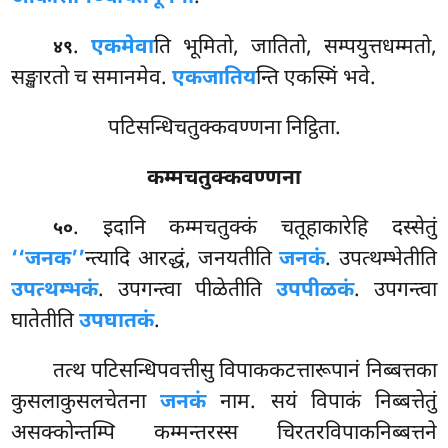
.
एकमेवा
ति भूमितो, जातितो, सम्पयुत्तधम्मतो,
४९
सङ्खारतो च समानमेव.
एकजातिय
न्ति एकस्मिं भवे.
पटिसन्धिचतुक्कवण्णना निट्ठिता.
कम्मचतुक्कवण्णना
. इदानि
कम्मचतुक्कं चतूहाकारेहि दस्सेतुं
५०
‘‘जनक’’
न्त्यादि आरद्धं, जनयतीति
जनकं
. उपत्थम्भेतीति
उपत्थम्भकं
. उपगन्त्वा पीळेतीति
उपपीळकं
. उपगन्त्वा
घातेतीति
उपघातकं
.
तत्थ पटिसन्धिपवत्तीसु विपाककटत्तारूपानं निब्बत्तका
कुसलाकुसलचेतना
जनकं
नाम. सयं विपाकं निब्बत्तेतुं
असक्कोन्तम्पि कम्मन्तरस्स चिरतरविपाकनिब्बत्तने