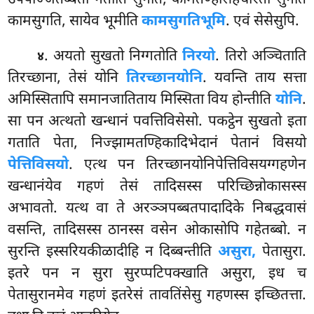
कामसुगति, सायेव भूमीति
कामसुगतिभूमि
. एवं सेसेसुपि.
. अयतो सुखतो निग्गतोति
निरयो
. तिरो अञ्चिताति
४
तिरच्छाना, तेसं योनि
तिरच्छानयोनि
. यवन्ति ताय सत्ता
अमिस्सितापि समानजातिताय मिस्सिता विय होन्तीति
योनि
.
सा पन अत्थतो खन्धानं पवत्तिविसेसो. पकट्ठेन सुखतो इता
गताति पेता, निज्झामतण्हिकादिभेदानं पेतानं विसयो
पेत्तिविसयो
. एत्थ पन तिरच्छानयोनिपेत्तिविसयग्गहणेन
खन्धानंयेव गहणं तेसं तादिसस्स परिच्छिन्नोकासस्स
अभावतो. यत्थ वा ते अरञ्ञपब्बतपादादिके निबद्धवासं
वसन्ति, तादिसस्स ठानस्स वसेन ओकासोपि गहेतब्बो. न
सुरन्ति इस्सरियकीळादीहि न दिब्बन्तीति
असुरा,
पेतासुरा.
इतरे पन न सुरा सुरप्पटिपक्खाति असुरा, इध च
पेतासुरानमेव गहणं इतरेसं तावतिंसेसु गहणस्स इच्छितत्ता.