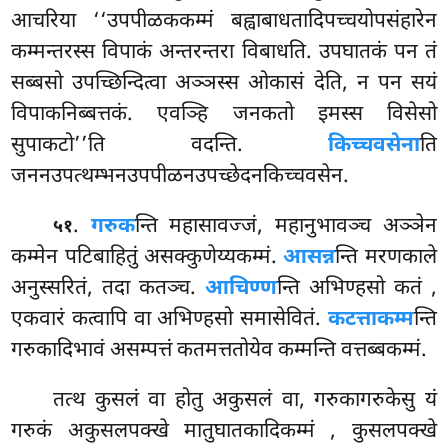
आचरिया ‘‘उपपीळककम्मं बह्वाबाधतादिपच्चयोपसंहारेन
कम्मन्तरस्स विपाकं अन्तरन्तरा विबाधति. उपघातकं पन तं
सब्बसो उपच्छिन्दित्वा अञ्ञस्स ओकासं देति, न पन सयं
विपाकनिब्बत्तकं. एवञ्हि जनकतो इमस्स विसेसो
सुपाकटो’’ति वदन्ति.
किच्चवसेना
ति
जननउपत्थम्भनउपपीळनउपच्छेदनकिच्चवसेन.
.
गरुक
न्ति महासावज्जं, महानुभावञ्च अञ्ञेन
५१
कम्मेन पटिबाहितुं असक्कुणेय्यकम्मं.
आसन्न
न्ति मरणकाले
अनुस्सरितं, तदा कतञ्च.
आचिण्ण
न्ति अभिण्हसो कतं
,
एकवारं कत्वापि वा अभिण्हसो समासेवितं.
कटत्ताकम्म
न्ति
गरुकादिभावं असम्पत्तं कतमत्ततोयेव कम्मन्ति वत्तब्बकम्मं.
तत्थ कुसलं वा होतु अकुसलं वा, गरुकागरुकेसु यं
गरुकं अकुसलपक्खे मातुघातकादिकम्मं
, कुसलपक्खे