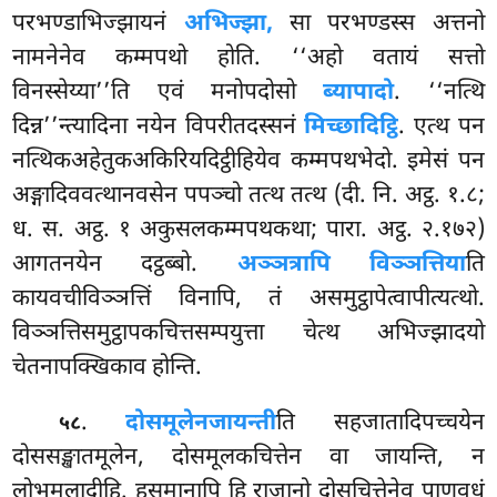
परभण्डाभिज्झायनं
अभिज्झा,
सा परभण्डस्स अत्तनो
नामनेनेव कम्मपथो होति. ‘‘अहो वतायं सत्तो
विनस्सेय्या’’ति एवं मनोपदोसो
ब्यापादो
. ‘‘नत्थि
दिन्न’’न्त्यादिना नयेन विपरीतदस्सनं
मिच्छादिट्ठि
. एत्थ पन
नत्थिकअहेतुकअकिरियदिट्ठीहियेव कम्मपथभेदो. इमेसं पन
अङ्गादिववत्थानवसेन पपञ्चो तत्थ तत्थ (दी. नि. अट्ठ. १.८;
ध. स. अट्ठ. १ अकुसलकम्मपथकथा; पारा. अट्ठ. २.१७२)
आगतनयेन दट्ठब्बो.
अञ्ञत्रापि विञ्ञत्तिया
ति
कायवचीविञ्ञत्तिं विनापि, तं असमुट्ठापेत्वापीत्यत्थो.
विञ्ञत्तिसमुट्ठापकचित्तसम्पयुत्ता चेत्थ अभिज्झादयो
चेतनापक्खिकाव होन्ति.
.
दोसमूलेन
जायन्ती
ति सहजातादिपच्चयेन
५८
दोससङ्खातमूलेन, दोसमूलकचित्तेन वा जायन्ति, न
लोभमूलादीहि. हसमानापि हि राजानो दोसचित्तेनेव पाणवधं