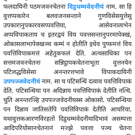
फलदायिनी पठमजवनचेतना
दिट्ठधम्मवेदनीयं
नाम. सा हि
वुत्तप्पकारेन बलवजनसन्ताने गुणविसेसयुत्तेसु
उपकारानुपकारवसप्पवत्तिया, आसेवनालाभेन
अप्पविपाकताय च इतरद्वयं विय पवत्तसन्तानुपरमापेक्खं,
ओकासलाभापेक्खञ्च कम्मं न होतीति इधेव पुप्फमत्तं विय
पवत्तिविपाकमत्तं अहेतुकफलं देति. अत्थसाधिका पन
सत्तमजवनचेतना सन्निट्ठापकचेतनाभूता वुत्तनयेन
पटिलद्धविसेसा अनन्तरत्तभावे विपाकदायिनी
उपपज्जवेदनीयं
नाम. सा च पटिसन्धिं दत्वाव पवत्तिविपाकं
देति. पटिसन्धिया
पन अदिन्नाय पवत्तिविपाकं देतीति नत्थि.
चुति अनन्तरञ्हि उपपज्जवेदनीयस्स ओकासो. पटिसन्धिया
पन दिन्नाय जातिसतेपि पवत्तिविपाकं देतीति आचरिया.
यथावुत्तकआरणविरहतो दिट्ठधम्मवेदनीयादिभावं असम्पत्ता
आदिपरियोसानचेतनानं मज्झे पवत्ता पञ्च चेतना